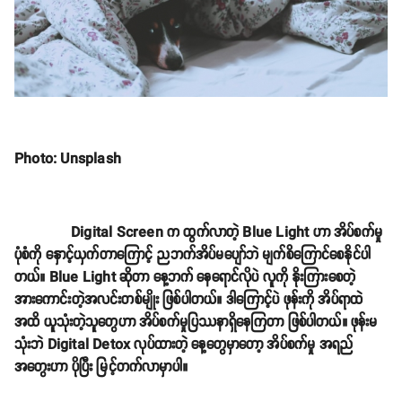
Photo: Unsplash
Digital Screen က ထွက်လာတဲ့ Blue Light ဟာ အိပ်စက်မှု
ပုံစံကို နှောင့်ယှက်တာကြောင့် ညဘက်အိပ်မပျော်ဘဲ မျက်စိကြောင်စေနိုင်ပါ
တယ်။ Blue Light ဆိုတာ နေ့ဘက် နေရောင်လိုပဲ လူကို နိုးကြားစေတဲ့
အားကောင်းတဲ့အလင်းတစ်မျိုး ဖြစ်ပါတယ်။ ဒါကြောင့်ပဲ ဖုန်းကို အိပ်ရာထဲ
အထိ ယူသုံးတဲ့သူတွေဟာ အိပ်စက်မှုပြဿနာရှိနေကြတာ ဖြစ်ပါတယ်။ ဖုန်းမ
သုံးဘဲ Digital Detox လုပ်ထားတဲ့ နေ့တွေမှာတော့ အိပ်စက်မှု အရည်
အတွေးဟာ ပိုပြီး မြင့်တက်လာမှာပါ။