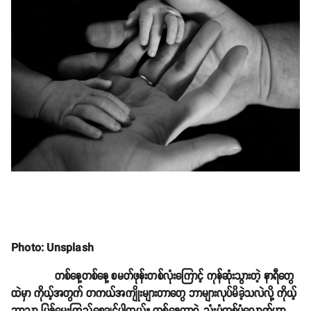
Photo: Unsplash
တစ်နေ့တစ်နေ့ စမတ်ဖုန်းတစ်လုံးကြောင့် ကုန်ဆုံးသွားတဲ့ နာရီတွေ
ထဲမှာ ကိုယ့်အတွက် တကယ်အကျိုးများတာတွေ ဘာများလုပ်မိခဲ့သလဲလို့ ကိုယ့်