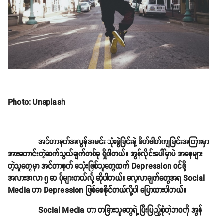
Photo: Unsplash
အင်တာနက်အလွန်အမင်း သုံးစွဲခြင်းနဲ့ စိတ်ဓါတ်ကျခြင်းအကြားမှာ
အားကောင်းတဲ့ဆက်သွယ်ချက်တစ်ခု ရှိပါတယ်။ အွန်လိုင်းပေါ်မှာပဲ အနေများ
တဲ့သူတွေမှာ အင်တာနက် မသုံးဖြစ်သူတွေထက် Depression ဝင်ဖို့
အလားအလာ ၅ ဆ ပိုများတယ်လို့ ဆိုပါတယ်။ လေ့လာချက်တွေအရ Social
Media ဟာ Depression ဖြစ်စေနိုင်တယ်လို့ပါ ပြောထားပါတယ်။
Social Media ဟာ တခြားသူတွေရဲ့ ပြီးပြည့်စုံတဲ့ဘဝကို အွန်