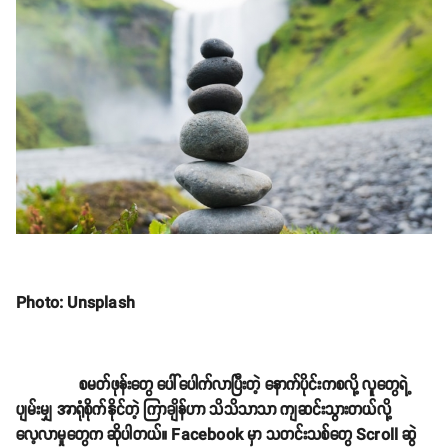
Photo: Unsplash
စမတ်ဖုန်းတွေ ပေါ်ပေါက်လာပြီးတဲ့ နောက်ပိုင်းကစလို့ လူတွေရဲ့
ပျမ်းမျှ အာရုံစိုက်နိုင်တဲ့ ကြာချိန်ဟာ သိသိသာသာ ကျဆင်းသွားတယ်လို့
လေ့လာမှုတွေက ဆိုပါတယ်။ Facebook မှာ သတင်းသစ်တွေ Scroll ဆွဲ