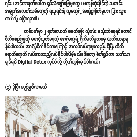
ရင်း ၊ အင်တာနက်ပေါ်က ရုပ်သံဖျော်ဖြေမှုတွေ ၊ မကုန်ဆုံးနိုင်တဲ့ သတင်း
အချက်အလက်သစ်တွေကို ရယူရင်းနဲ့ လူတွေရဲ့ အာရုံစူးစိုက်မှုဟာ ပြား သွား
တယ်လို့ ပြောရမှာပါ။
တစ်ပတ်မှာ ၂ ရက်လောက် စမတ်ဖုန်း လုံးလုံး မသုံးဘဲနေရင်တောင်
စိတ်စုစည်းမှုကို နှောင့်ယှက်နေတဲ့ အာရုံတွေရဲ့ ရိုက်ခတ်မှုကနေ သက်သာရာရ
နိုင်ပါတယ်။ အာရုံပိုစိုက်နိုင်တာကြောင့် အလုပ်လုပ်ရာမှာလည်း ပိုပြီး ထိထိ
ရောက်ရောက် လုပ်အားထည့်လုပ်နိုင်ပါလိမ့်မယ်။ ဒီတော့ စိတ်ရှုပ်တာ သက်သာ
ချင်ရင် Digital Detox လုပ်ပါလို့ တိုက်တွန်းချင်ပါတယ်။
(၃) ပိုပြီး ပျော်ရွှင်လာမယ်