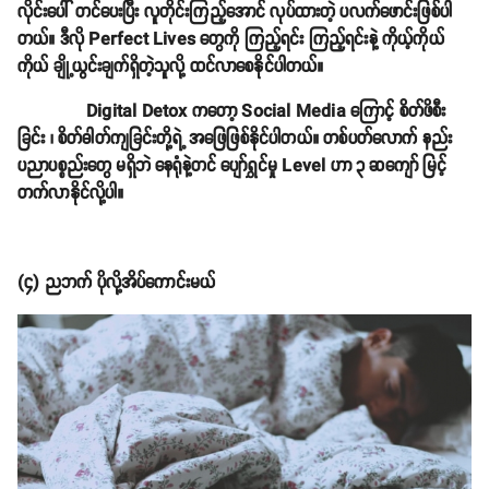
လိုင်းပေါ် တင်ပေးပြီး လူတိုင်းကြည့်အောင် လုပ်ထားတဲ့ ပလက်ဖောင်းဖြစ်ပါ
တယ်။ ဒီလို Perfect Lives တွေကို ကြည့်ရင်း ကြည့်ရင်းနဲ့ ကိုယ့်ကိုယ်
ကိုယ် ချို့ယွင်းချက်ရှိတဲ့သူလို့ ထင်လာစေနိုင်ပါတယ်။
Digital Detox ကတော့ Social Media ကြောင့် စိတ်ဖိစီး
ခြင်း ၊ စိတ်ဓါတ်ကျခြင်းတို့ရဲ့ အဖြေဖြစ်နိုင်ပါတယ်။ တစ်ပတ်လောက် နည်း
ပညာပစ္စည်းတွေ မရှိဘဲ နေရုံနဲ့တင် ပျော်ရွှင်မှု Level ဟာ ၃ ဆကျော် မြင့်
တက်လာနိုင်လို့ပါ။
(
၄) ညဘက် ပိုလို့အိပ်ကောင်းမယ်