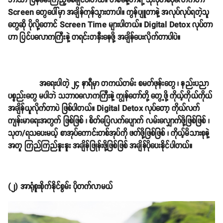
ဘာသာ ပြန်မေးကြည့်စေချင်ပါတယ်။ တစ်နေ့တာရဲ့ သုံးပုံတစ်ပုံလောက်ဟာ
Screen တွေပေါ်မှာ အချိန်ကုန်သွားတာပါ။ ကွန်ပျူတာနဲ့ အလုပ်လုပ်ရတဲ့သူ
တွေဆို ပိုလို့တောင် Screen Time များပါတယ်။ Digital Detox လုပ်တာ
ဟာ ပြင်ပလောကကြီးနဲ့ တရင်းတနှီးနေဖို့ အချိန်ပေးလိုက်တာပါပဲ။
အရေးပါတဲ့ ၂၄ နာရီမှာ တကယ်တမ်း စမတ်ဖုန်းတွေ ၊ နည်းပညာ
ပစ္စည်းတွေ မပါဘဲ သဘာဝလောကကြီးနဲ့ ကျွန်တော်တို့ တွေ့ဖို့ ကိုယ့်ကိုယ်ကိုယ်
အချိန်ယူလိုက်တာပဲ ဖြစ်ပါတယ်။ Digital Detox လုပ်တော့ ကိုယ်လက်
ကျန်းမာရေးအတွက် ဖြစ်ဖြစ် ၊ စိတ်ပြေလက်ပျောက် လမ်းလျှောက်ဖို့ဖြစ်ဖြစ် ၊
သုတ/ရသပေးမယ့် စာအုပ်ကောင်းတစ်အုပ်ကို ဖတ်ဖို့ဖြစ်ဖြစ် ၊ ကိုယ့်မိသားစုနဲ့
အတူ ကြည်ကြည်နူးနူး အချိန်ဖြုန်းဖို့ဖြစ်ဖြစ် အချိန်ပိုပေးနိုင်ပါတယ်။
(၂) အာရုံစူးစိုက်နိုင်စွမ်း ပိုတက်လာမယ်