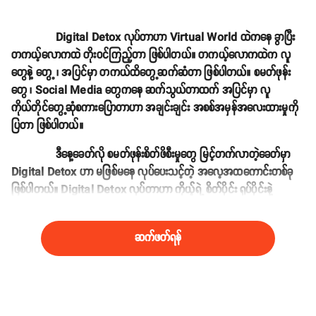
Digital Detox လုပ်တာဟာ Virtual World ထဲကနေ ခွာပြီး
တကယ့်လောကထဲ တိုးဝင်ကြည့်တာ ဖြစ်ပါတယ်။ တကယ့်လောကထဲက လူ
တွေနဲ့ တွေ့ ၊ အပြင်မှာ တကယ်ထိတွေ့ဆက်ဆံတာ ဖြစ်ပါတယ်။ စမတ်ဖုန်း
တွေ ၊ Social Media တွေကနေ ဆက်သွယ်တာထက် အပြင်မှာ လူ
ကိုယ်တိုင်တွေ့ဆုံစကားပြောတာဟာ အချင်းချင်း အစစ်အမှန်အလေးထားမှုကို
ပြတာ ဖြစ်ပါတယ်။
ဒီနေ့ခေတ်လို စမတ်ဖုန်းစိတ်ဖိစီးမှုတွေ မြင့်တက်လာတဲ့ခေတ်မှာ
Digital Detox ဟာ မဖြစ်မနေ လုပ်ပေးသင့်တဲ့ အလေ့အထကောင်းတစ်ခု
ဖြစ်ပါတယ်။ Digital Detox လုပ်တာဟာ ကိုယ့်ရဲ့ စိတ်ပိုင်း ရုပ်ပိုင်းနဲ့
လူမှုဆက်ဆံရေးပိုင်း တိုးတက်အောင် မြှင့်တင်နည်းတစ်ခုလည်း ဖြစ်ပါတယ်။
ဆက်ဖတ်ရန်