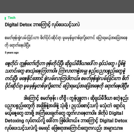
Tech
Digital Detox ဘာကြောင့် လုပ်ပေးသင့်သလဲ
စမတ်ဖုန်းစွဲလမ်းခြင်းဟာ စိတ်ပိုင်းဆိုင်ရာ မူမမှန်မှုတစ်ခုလို့တောင် ပြောရမယ့်အခြေအနေ
ကို ရောက်နေပါပြီ။
5 years ago
နေ့တိုင်း ကျွန်တော်တို့ဟာ ဖုန်းကိုင်ပြီး ဆိုရှယ်မီဒီယာပေါ်က ရုပ်သံတွေ ၊ ပို့စ်နဲ့
သတင်းတွေ စားသုံးနေကြတာပါ။ ကြာလာတာနဲ့အမျှ နည်းပညာပစ္စည်းတွေနဲ့
ကင်းပြီး မနေနိုင်အောင် စွဲလမ်းလာကြပါတယ်။ စမတ်ဖုန်းစွဲလမ်းခြင်းဟာ စိတ်
ပိုင်းဆိုင်ရာ မူမမှန်မှုတစ်ခုလို့တောင် ပြောရမယ့်အခြေအနေကို ရောက်နေပါပြီ။
ဒါကြောင့် စမတ်ဖုန်း ၊ တီဗွီ ၊ ကွန်ပျူတာ ၊ ဆိုရှယ်မီဒီယာ စတဲ့နည်း
ပညာပစ္စည်းတွေကို အချိန်နဲ့အခါနဲ့ သုံးဖို့ ၊ ဥပုသ်စောင့်သလို မသုံးဘဲ ရှောင်ရ
မယ့်နေ့တွေ ထားဖို့ အကြံပေးချက်တွေ ထွက်လာနေတာပါ။ ဒါကိုပဲ Digital
Detoxing လုပ်တယ်လို့ ခေါ်တာ ဖြစ်ပါတယ်။ ဘာကြောင့် Digital Detox
လုပ်ပေးသင့်သလဲလို့ မေးရင် ဖြေစရာအကြောင်းတွေကလည်း အများသား။