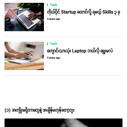
Tech
ကိုယ်ပိုင် Startup ထောင်လို့ ရမယ့် Skills ၃ ခု
5 years ago
Tech
ကျောင်းသားသုံး Laptop ဘယ်လို ရွေးမလဲ
5 years ago
(
၁) အကျိုးမရှိတာတွေနဲ့ အချိန်မကုန်တော့ဘူး