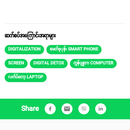
ဆက်စပ်အကြောင်းအရာများ
DIGITALIZATION
စမတ်ဖုုန်း SMART PHONE
SCREEN
DIGITAL DETOX
ကွန်ပျူတာ COMPUTER
လက်ပ်တော့ LAPTOP
Share
email