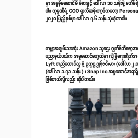
မှာ အခွန်မဆောင်မီ ခံစားခွင့် ဒေါ်လာ ၁၀ သန်းနဲ့ မတ်ခ
ပါ။ ကုမ္ပဏီရဲ့ COO ရှာလီဆန်းဘာ့ဂ်ကတော့ Perso
၂၀၂၀ ပြည့်နှစ်မှာ ဒေါ်လာ ၇.၆ သန်း သုံးခဲ့တာပါ။
ကမ္ဘာ့အချမ်းသာဆုံး Amazon သူဌေး ဂျက်ဖ်ဘီဇော့အတွက
ပညာနယ်ပယ်က အမှုဆောင်တွေထဲမှာ လုံခြုံရေးစရိတ်အမျာ
Lyft တည်ထောင်သူ နဲ့ ဥက္ကဌ ဂျွန်ဇင်းမား (ဒေါ်လာ 
(ဒေါ်လာ ၁.၇၁ သန်း ) ၊ Snap Inc အမှုဆောင်အရာရှိချုပ
ဖြစ်တယ်လို့လည်း ဆိုပါတယ်။