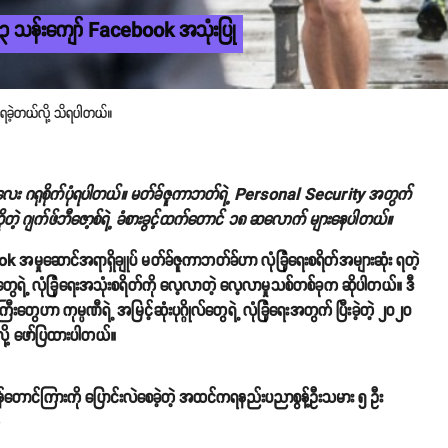
၂၃ သန်းကျော် Facebook အသုံးပြု
ရခဲ့တယ်လို့ သိရပါတယ်။
်လေး ဂရုစိုက်ပုံရပါတယ်။ မတ်ခ်ဇူကာဘတ်ရဲ့ Personal Security အတွက်
ဆိုတဲ့ ဂျက်ဖ်ဘီဇော့စ်ရဲ့ ခံစားခွင့်ထက်တောင် ၁၈ ဆလောက် များနေပါတယ်။
 အမှုဆောင်အရာရှိချုပ် မတ်ခ်ဇူကာဘတ်ခ်ဟာ လုံခြုံရေးစရိတ်အများဆုံး ရတဲ့
ေရဲ့ လုံခြုံရေးအသုံးစရိတ်ကို လေ့လာတဲ့ လေ့လာမှုသစ်တစ်ခုက ဆိုပါတယ်။ ဒီ
ေဟာ ကုမ္ပဏီရဲ့ အမြင့်ဆုံးပုဂ္ဂိုလ်တွေရဲ့ လုံခြုံရေးအတွက် ပြီးခဲ့တဲ့ ၂၀၂၀
်လို့ ဖော်ပြထားပါတယ်။
်တောင်ကြားကို ပြောင်းလဲစေခဲ့တဲ့ အထင်ကရနည်းပညာစွန့်ဦးသမား ၅ ဦး
o