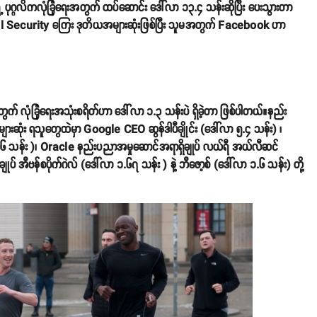
်ရဲ့ ပုဂ္ဂလိကလုံခြုံရေးအတွက် ထပ်ဆောင်း ဒေါ်လာ ၁၃.၄ သန်းဆိုပြီး ပေးသွားတာ
nal Security ကြေး ဒုတိယအများဆုံးဖြစ်ပြီး သူမအတွက် Facebook ဟာ
် လုံခြုံရေးအသုံးစရိတ်ဟာ ဒေါ်လာ ၁.၃ သန်းပဲ ရှိခဲ့တာ ဖြစ်ပါတယ်။နည်း
းဆုံး ရသူတွေထဲမှာ Google CEO ဆွန်ဒါပီချိုင်း (ဒေါ်လာ ၅.၄ သန်း) ၊
၂.၀၆ သန်း )၊ Oracle နည်းပညာအမှုဆောင်အရာရှိချုပ် လယ်ရီ အယ်လီဆင်
် အီဗန်စပိုက်ဂဲလ် (ဒေါ်လာ ၁.၆၇ သန်း ) နဲ့ ဘီဇော့စ် (ဒေါ်လာ ၁.၆ သန်း) တို့