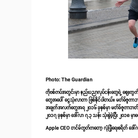
Photo: The Guardian
ကိုဗစ်ကပ်အတွင်းမှာ နည်းပညာလုပ်ငန်းတွေရဲ့ ဈေးကွက်
တွေအပေါ် ငွေသုံးလာတာ ဖြစ်နိုင်ပါတယ်။ မတ်ခ်ဇူကာဘတ
အချက်အလက်တွေအရ ၂၀၁၆ ခုနှစ်မှာ မတ်ခ်ဇူကာဘတ်ခ်ရဲ
၂၀၁၇ ခုနှစ်မှာ ဒေါ်လာ ၇.၃ သန်း သုံးစွဲခဲ့ပြီး ၂၀၁၈ မ
Apple CEO တင်မ်ကွတ်ကတော့ လုံခြုံရေးစရိတ် ဒေါ်