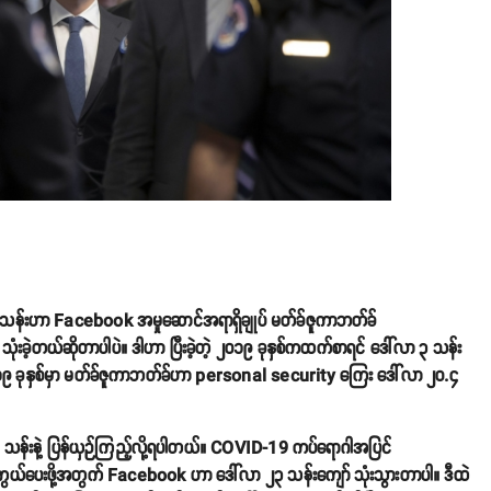
 သန်းဟာ Facebook အမှုဆောင်အရာရှိချုပ် မတ်ခ်ဇူကာဘတ်ခ်
ံးခဲ့တယ်ဆိုတာပါပဲ။ ဒါဟာ ပြီးခဲ့တဲ့ ၂၀၁၉ ခုနှစ်ကထက်စာရင် ဒေါ်လာ ၃ သန်း
 ခုနှစ်မှာ မတ်ခ်ဇူကာဘတ်ခ်ဟာ personal security ကြေး ဒေါ်လာ ၂၀.၄
 သန်းနဲ့ ပြန်ယှဉ်ကြည့်လို့ရပါတယ်။ COVID-19 ကပ်ရောဂါအပြင်
ယ်ပေးဖို့အတွက် Facebook ဟာ ဒေါ်လာ ၂၃ သန်းကျော် သုံးသွားတာပါ။ ဒီထဲ