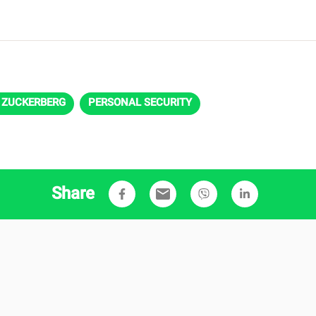
RK ZUCKERBERG
PERSONAL SECURITY
Share
email