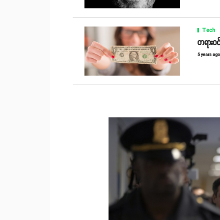
Tech
တရားဝင
5 years ag