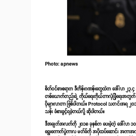
Photo: apnews
စိတ်ဝင်စားစရာက ဒီကိန်းဂဏန်းတွေထဲက ဒေါ်လာ ၂၃.၄
တစ်ယောက်တည်းရဲ့ ကိုယ်ရေးကိုယ်တာလုံခြုံရေးအတွက် သု
ပိုများလာတာ ဖြစ်ပါတယ်။ Protocol သတင်းအရ ၂၀၁၉
သန်း ခံစားခွင့်ရခဲ့တယ်လို့ ဆိုပါတယ်။
ဒီအချက်အလက်ကို ၂၀၁၈ ခုနှစ်က ပေးခဲ့တဲ့ ဒေါ်လာ ၁၀
ရွေးကောက်ပွဲကာလ မတ်ခ်ကို အပိုထပ်ဆောင်း အကာအကွ