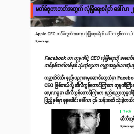
မတ်ခ်ဇူကာဘတ်အတွက် လုံခြုံရေးစရိတ် ဒေါ်လာ 
Apple CEO တင်မ်ကွတ်ကတော့ လုံခြုံရေးစရိတ် ဒေါ်လာ ၄၆၀၀၀၀ ပဲ 
5 years ago
Facebook ဟာ ကုမ္ပဏီရဲ့ CEO လုံခြုံရေးကို အတော
တစ်နှစ်ထက်တစ်နှစ် သုံးတဲ့ငွေဟာ ကမ္ဘာ့အချမ်းသာဆုံး
ကမ္ဘာ့ထိပ်သီး နည်းပညာအမှုဆောင်တွေထဲမှာ Facebook
CEO ဖြစ်တယ်လို့ ဆီလီကွန်တောင်ကြားက ကုမ္ပဏီကြီးတွ
လေ့လာမှုမှာ ဆီလီကွန်တောင်ကြားက နည်းပညာကုမ္ပဏီကြီးတွ
ပြည့်နှစ်မှာ စုစုပေါင်း ဒေါ်လာ ၄၆ သန်းအထိ သုံးခဲ့တယ
Tech
ဆီလီကွန
5 years ag