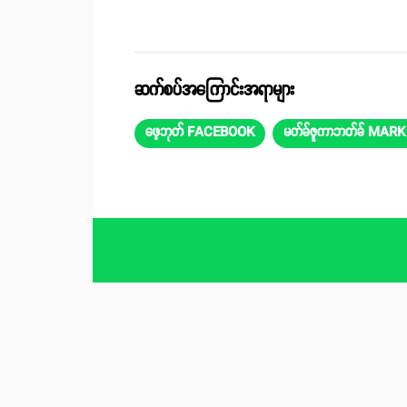
ဆက်စပ်အကြောင်းအရာများ
ဖေ့ဘုတ် FACEBOOK
မတ်ခ်ဇူကာဘတ်ခ် MA