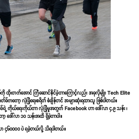
ကို ထိုးတက်အောင် ကြံဆောင်နိုင်ခဲ့တာကြောင့်လည်း အခုလိုမျိုး Tech Elite
်ခ်ကတော့ လုံခြုံရေးစရိတ် စံချိန်တင် အများဆုံးရထားသူ ဖြစ်ပါတယ်။
့ ကိုယ်ရေးကိုယ်တာ လုံခြုံမှုအတွက် Facebook ဟာ ဒေါ်လာ ၄.၉ သန်း ၊
ှာတော့ ဒေါ်လာ ၁၀ သန်းအထိ ရှိခဲ့တာပါ။
လာ ၄၆၀၀၀၀ ပဲ ရခဲ့တယ်လို့ သိရပါတယ်။