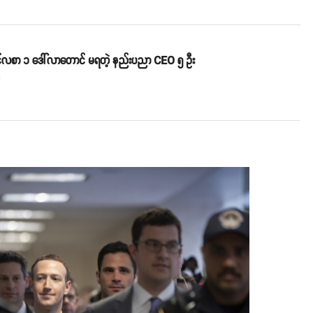
်လစာ ၁ ဒေါ်လာတောင် မရတဲ့ နည်းပညာ CEO ၅ ဦး
o