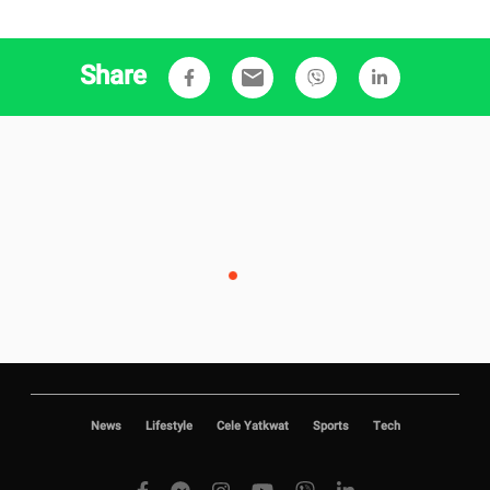
Share
email
News
Lifestyle
Cele Yatkwat
Sports
Tech