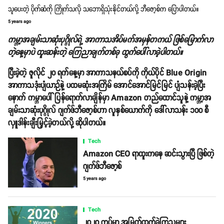
သူပေးတဲ့ ပိုက်ဆံကို ကြိုက်သလို သဘောရှိသုံးနိုင်တယ်လို့ ဘီဇော့စ်က ပြောပါတယ်။
5 years ago
ကမ္ဘာ့အချမ်းသာဆုံးပုဂ္ဂိုလ်ရဲ့ အာကာသအိပ်မက်အမှန်တကယ် ဖြစ်မြောက်လာ
တဲ့နေ့မှာပဲ ထူးဆန်းတဲ့ ကြေညာချက်တစ်ခု ထွက်ပေါ်လာခဲ့ပါတယ်။
ပြီးခဲ့တဲ့ ဇူလိုင် ၂၀ ရက်နေ့မှာ အာကာသနယ်စပ်ကို ကိုယ်ပိုင် Blue Origin
အာကာသဒုံးပျံယာဉ်နဲ့ ပထမဆုံးအကြိမ် အောင်အောင်မြင်မြင် ပျံသန်းခဲ့ပြီး
နောက် ကမ္ဘာပေါ် ပြန်ရောက်လာချိန်မှာ Amazon တည်ထောင်သူနဲ့ ကမ္ဘာ့အ
ချမ်းသာဆုံးပုဂ္ဂိုလ် ဂျက်ဖ်ဘီဇော့စ်ဟာ လူနှစ်ယောက်ကို ဒေါ်လာသန်း ၁၀၀ စီ
လှူဒါန်းချီးမြှင့်ခဲ့တယ်လို့ ဆိုပါတယ်။
Tech
Amazon CEO ရာထူးကနေ ဆင်းသွားပြီ ဖြစ်တဲ့
ဂျက်ဖ်ဘီဇော့စ်
5 years ago
Tech
၂၀၂၀ ကပ်မှာ အမြတ်ထွက်ခဲ့ကြသူများ