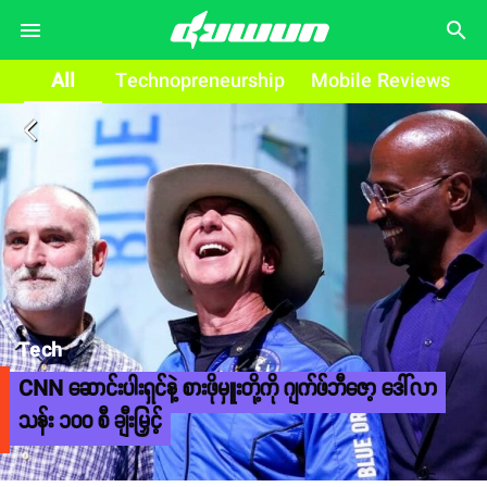
search
All
Technopreneurship
Mobile Reviews
arrow_back_ios
Tech
CNN ဆောင်းပါးရှင်နဲ့ စားဖိုမှူးတို့ကို ဂျက်ဖ်ဘီဇော့ ဒေါ်လာ
သန်း ၁၀၀ စီ ချီးမြှင့်