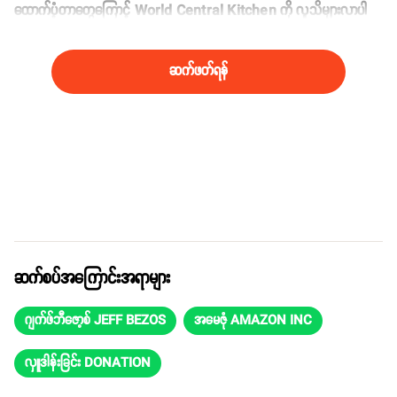
ထောက်ပံ့တာတွေကြောင့် World Central Kitchen ကို လူသိများလာပါ
တယ်။
ဆက်ဖတ်ရန်
ဆက်စပ်အကြောင်းအရာများ
ဂျက်ဖ်ဘီဇော့စ် JEFF BEZOS
အမေဇုံ AMAZON INC
လှူဒါန်းခြင်း DONATION