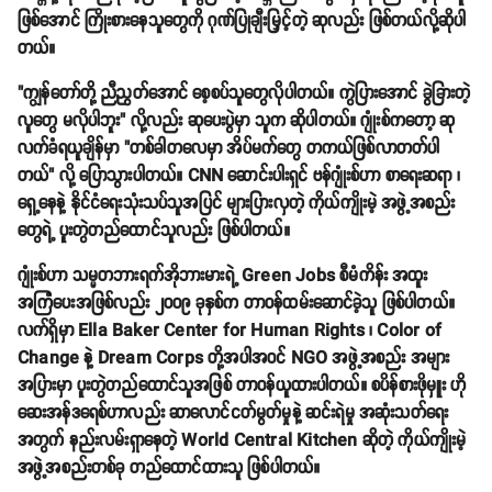
ဖြစ်အောင် ကြိုးစားနေသူတွေကို ဂုဏ်ပြုချီးမြှင့်တဲ့ ဆုလည်း ဖြစ်တယ်လို့ဆိုပါ
တယ်။
"ကျွန်တော်တို့ ညီညွတ်အောင် စေ့စပ်သူတွေလိုပါတယ်။ ကွဲပြားအောင် ခွဲခြားတဲ့
လူတွေ မလိုပါဘူး" လို့လည်း ဆုပေးပွဲမှာ သူက ဆိုပါတယ်။ ဂျုံးစ်ကတော့ ဆု
လက်ခံရယူချိန်မှာ "တစ်ခါတလေမှာ အိပ်မက်တွေ တကယ်ဖြစ်လာတတ်ပါ
တယ်" လို့ ပြောသွားပါတယ်။ CNN ဆောင်းပါးရှင် ဗန်ဂျုံးစ်ဟာ စာရေးဆရာ ၊
ရှေ့နေနဲ့ နိုင်ငံရေးသုံးသပ်သူအပြင် များပြားလှတဲ့ ကိုယ်ကျိုးမဲ့ အဖွဲ့အစည်း
တွေရဲ့ ပူးတွဲတည်ထောင်သူလည်း ဖြစ်ပါတယ်။
ဂျုံးစ်ဟာ သမ္မတဘားရက်အိုဘားမားရဲ့ Green Jobs စီမံကိန်း အထူး
အကြံပေးအဖြစ်လည်း ၂၀၀၉ ခုနှစ်က တာဝန်ထမ်းဆောင်ခဲ့သူ ဖြစ်ပါတယ်။
လက်ရှိမှာ Ella Baker Center for Human Rights ၊ Color of
Change နဲ့ Dream Corps တို့အပါအဝင် NGO အဖွဲ့အစည်း အများ
အပြားမှာ ပူးတွဲတည်ထောင်သူအဖြစ် တာဝန်ယူထားပါတယ်။ စပိန်စားဖိုမှူး ဟို
ဆေးအန်ဒရေစ်ဟာလည်း ဆာလောင်ငတ်မွတ်မှုနဲ့ ဆင်းရဲမှု အဆုံးသတ်ရေး
အတွက် နည်းလမ်းရှာနေတဲ့ World Central Kitchen ဆိုတဲ့ ကိုယ်ကျိုးမဲ့
အဖွဲ့အစည်းတစ်ခု တည်ထောင်ထားသူ ဖြစ်ပါတယ်။