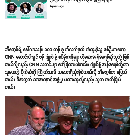
6 years ago
ဘီဇော့စ်ရဲ့ ဒေါ်လာသန်း ၁၀၀ တန် ချက်လက်မှတ် ကံထူးခဲ့သူ နှစ်ဦးကတော့
CNN ဆောင်းပါးရှင် ဗန် ဂျုံးစ် နဲ့ စပိန်စားဖိုမှူး ဟိုဆေးအန်ဒရေစ်ဆိုသူတို့ ဖြစ်
တယ်လို့လည်း CNN သတင်းမှာ ဖော်ပြထားပါတယ်။ ဂျုံးစ်နဲ့ အန်ဒရေစ်တို့ဟာ
သူပေးတဲ့ ပိုက်ဆံကို ကြိုက်သလို သဘောရှိသုံးနိုင်တယ်လို့ ဘီဇော့စ်က ပြောပါ
တယ်။ ဒီအတွက် ဘာအနှောင်အဖွဲ့မှ မထားဘူးလို့လည်း သူက ကတိပြုပါ
တယ်။