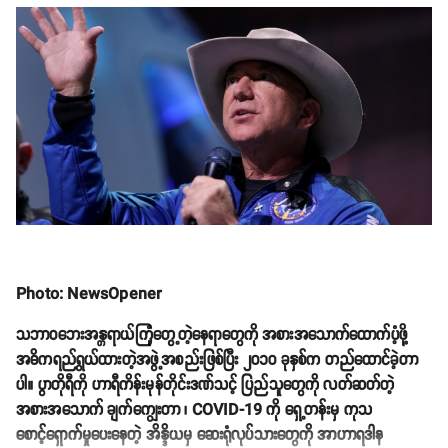
Photo: NewsOpener
သဘာဝဘေးအန္တရာယ်ကြုံတွေ့တဲ့နေရာတွေကို အစားအသောက်ထောက်ပံ့ဖို့
အဓိကရည်ရွယ်ထားတဲ့အဖွဲ့အစည်းဖြစ်ပြီး ၂၀၁၀ ခုနှစ်က တည်ထောင်ခဲ့တာ
ပါ။ ပွာတိုရီကို ဟာရီကိန်းမုန်တိုင်းဒဏ်သင့် ပြည်သူတွေကို လတ်ဆတ်တဲ့
အစားအသောက် ချက်ကျွေးတာ ၊ COVID-19 ကို ရှေ့တန်းမှ ကုသ
စောင့်ရှောက်မှုပေးနေတဲ့ အိန္ဒိယမှ ဆေးရုံလုပ်သားတွေကို အာဟာရဒါန