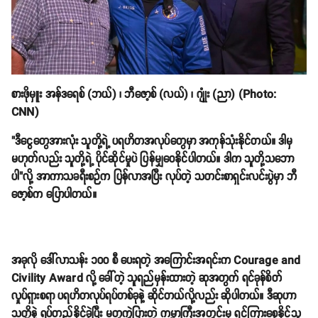
စားဖိုမှူး အန်ဒရေစ် (ဘယ်) ၊ ဘီဇော့စ် (လယ်) ၊ ဂျုုံး (ညာ) (Photo:
CNN)
"ဒီငွေတွေအားလုံး သူတို့ရဲ့ ပရဟိတအလုပ်တွေမှာ အကုန်သုံးနိုင်တယ်။ ဒါမှ
မဟုတ်လည်း သူတို့ရဲ့ ပိုင်ဆိုင်မှုပဲ ပြန်မျှဝေနိုင်ပါတယ်။ ဒါက သူတို့သဘော
ပါ"လို့ အာကာသခရီးစဉ်က ပြန်လာအပြီး လုပ်တဲ့ သတင်းစာရှင်းလင်းပွဲမှာ ဘီ
ဇော့စ်က ပြောပါတယ်။
အခုလို ဒေါ်လာသန်း ၁၀၀ စီ ပေးရတဲ့ အကြောင်းအရင်းက Courage and
Civility Award လို့ ခေါ်တဲ့ သူရည်မှန်းထားတဲ့ ဆုအတွက် ရင်ခုန်စိတ်
လှုပ်ရှားစရာ ပရဟိတလုပ်ရပ်တစ်ခုနဲ့ ဆိုင်တယ်လို့လည်း ဆိုပါတယ်။ ဒီဆုဟာ
သတ္တိနဲ့ ရပ်တည်နိုင်ခဲ့ပြီး မတူကွဲပြားတဲ့ ကမ္ဘာကြီးအတွင်းမှ ရင်ကြားစေ့နိုင်သူ