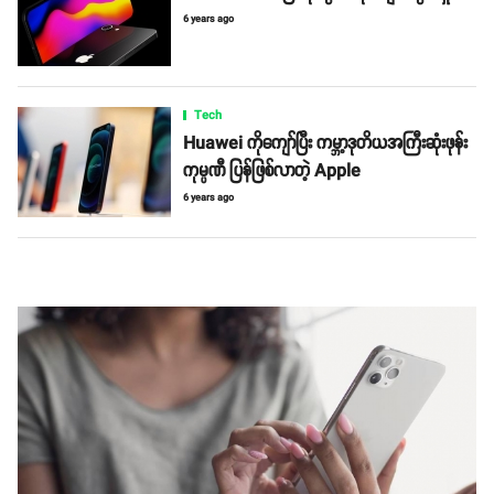
6 years ago
Tech
Huawei ကိုကျော်ပြီး ကမ္ဘာ့ဒုတိယအကြီးဆုံးဖုန်း
ကုမ္ပဏီ ပြန်ဖြစ်လာတဲ့ Apple
6 years ago