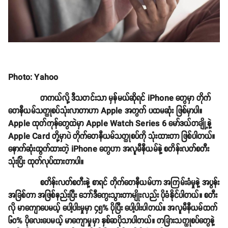
Photo: Yahoo
တကယ်လို့ ဒီသတင်းသာ မှန်မယ်ဆိုရင် iPhone တွေမှာ တိုက်
တေနီယမ်သတ္ထုစပ်သုံးလာတာဟာ Apple အတွက် ပထမဆုံး ဖြစ်မှာပါ။
Apple ထုတ်ကုန်တွေထဲမှာ Apple Watch Series 6 မော်ဒယ်တချို့နဲ့
Apple Card တို့မှာပဲ တိုက်တေနီယမ်သတ္ထုစပ်ကို သုံးထားတာ ဖြစ်ပါတယ်။
နောက်ဆုံးထွက်ထားတဲ့ iPhone တွေဟာ အလူမီနီယမ်နဲ့ စတိန်းလတ်စတီး
သုံးပြိး ထုတ်လုပ်ထားတာပါ။
စတိန်းလတ်စတီးနဲ့ စာရင် တိုက်တေနီယမ်ဟာ အကြမ်းခံမှုနဲ့ အပွန်း
အခြစ်တာ အဖြစ်နည်းပြီး ဘော်ဒီကွေးသွားတာမျိုးလည်း ပိုခံနိုင်ပါတယ်။ စတီး
လို မာကျောပေမယ့် ပေါ့ပါးမှုမှာ ၄၅% ပိုပြီး ပေါ့ပါးပါတယ်။ အလူမီနီယမ်ထက်
၆၀% ပိုလေးပေမယ့် မာကျောမှုမှာ နှစ်ဆပိုသာပါတယ်။ တခြားသတ္ထုစပ်တွေနဲ့