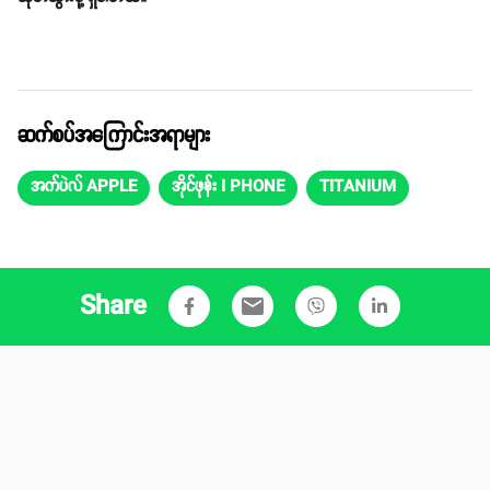
ဆက်စပ်အကြောင်းအရာများ
အက်ပဲလ် APPLE
အိုင်ဖုန်း I PHONE
TITANIUM
Share
email