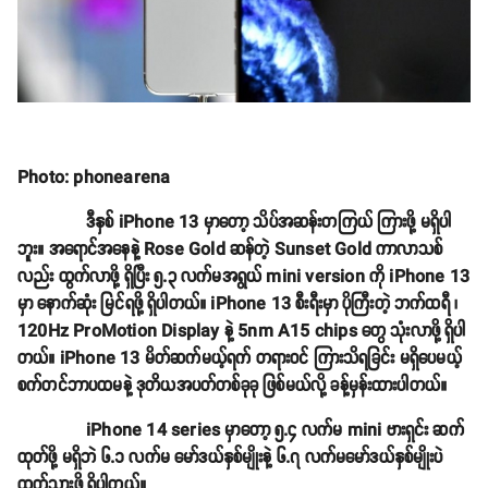
Photo: phonearena
ဒီနှစ် iPhone 13 မှာတော့ သိပ်အဆန်းတကြယ် ကြားဖို့ မရှိပါ
ဘူး။ အရောင်အနေနဲ့ Rose Gold ဆန်တဲ့ Sunset Gold ကာလာသစ်
လည်း ထွက်လာဖို့ ရှိပြီး ၅.၃ လက်မအရွယ် mini version ကို iPhone 13
မှာ နောက်ဆုံး မြင်ရဖို့ ရှိပါတယ်။ iPhone 13 စီးရီးမှာ ပိုကြီးတဲ့ ဘက်ထရီ ၊
120Hz ProMotion Display နဲ့ 5nm A15 chips တွေ သုံးလာဖို့ ရှိပါ
တယ်။ iPhone 13 မိတ်ဆက်မယ့်ရက် တရားဝင် ကြားသိရခြင်း မရှိပေမယ့်
စက်တင်ဘာပထမနဲ့ ဒုတိယအပတ်တစ်ခုခု ဖြစ်မယ်လို့ ခန့်မှန်းထားပါတယ်။
iPhone 14 series မှာတော့ ၅.၄ လက်မ mini ဗားရှင်း ဆက်
ထုတ်ဖို့ မရှိဘဲ ၆.၁ လက်မ မော်ဒယ်နှစ်မျိုးနဲ့ ၆.၇ လက်မမော်ဒယ်နှစ်မျိုးပဲ
ထုတ်သွားဖို့ ရှိပါတယ်။