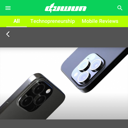
search
All
Technopreneurship
Mobile Reviews
arrow_back_ios