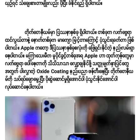
ယှဉ်ရင် သံချေးစားတာမျိုးလည်း ပိုပြီး ခံနိုင်ရည် ရှိပါတယ်။
တိုက်တေနီယမ်မှာ ပြဿနာနှစ်ခု ရှိပါတယ်။ တစ်ခုက လက်ဗွေရာ
ထင်လွယ်တာနဲ့ နောက်တစ်ခုက မာကျော မြင့်တာကြောင့် ပုံသွင်းရခက်တာ ဖြစ်
ပါတယ်။ Apple ကတော့ ဒီပြဿနာနှစ်ခုစလုံးကို ဖြေရှင်းနိုင်တဲ့ နည်းလမ်းရှာ
နေပါတယ်။ မကြာသေးမီက မူပိုင်ခွင့်တစ်ခုအရ Apple ဟာ ထုတ်ကုန်တွေမှာ
လက်ဗွေရာ ပေါ်နေတာကို သိသိသာသာ လျှော့ချနိုင်ဖို့ သတ္ထုမျက်နှာပြင်တွေ
အတွက် ပါးလွှာတဲ့ Oxide Coating နည်းပညာ ဖန်တီးနေပြီး တိုက်တေနီယ
မ်ကို သပ်ရပ်ချောမွေ့ပြီး ပိုဆွဲဆောင်မှုရှိအောင်ပါ ပုံသွင်းနိုင်အောင်ပါ
လုပ်ဆောင်နေပါတယ်။