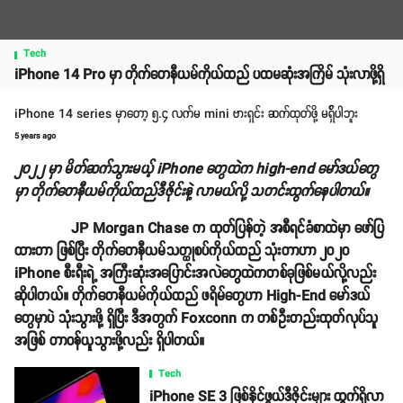
Tech
iPhone 14 Pro မှာ တိုက်တေနီယမ်ကိုယ်ထည် ပထမဆုံးအကြိမ် သုံးလာဖို့ရှိ
iPhone 14 series မှာတော့ ၅.၄ လက်မ mini ဗားရှင်း ဆက်ထုတ်ဖို့ မရှ်ိပါဘူး
5 years ago
၂၀၂၂ မှာ မိတ်ဆက်သွားမယ့် iPhone တွေထဲက high-end မော်ဒယ်တွေ
မှာ တိုက်တေနီယမ်ကိုယ်ထည်ဒီဇိုင်းနဲ့ လာမယ်လို့ သတင်းထွက်နေပါတယ်။
JP Morgan Chase က ထုတ်ပြန်တဲ့ အစီရင်ခံစာထဲမှာ ဖော်ပြ
ထားတာ ဖြစ်ပြီး တိုက်တေနီယမ်သတ္ထုစပ်ကိုယ်ထည် သုံးတာဟာ ၂၀၂၀
iPhone စီးရီးရဲ့ အကြီးဆုံးအပြောင်းအလဲတွေထဲကတစ်ခုဖြစ်မယ်လို့လည်း
ဆိုပါတယ်။ တိုက်တေနီယမ်ကိုယ်ထည် ဖရိမ်တွေဟာ High-End မော်ဒယ်
တွေမှာပဲ သုံးသွားဖို့ ရှိပြီး ဒီအတွက် Foxconn က တစ်ဦးတည်းထုတ်လုပ်သူ
အဖြစ် တာဝန်ယူသွားဖို့လည်း ရှိပါတယ်။
Tech
iPhone SE 3 ဖြစ်နိုင်ဖွယ်ဒီဇိုင်းများ ထွက်ရှိလာ