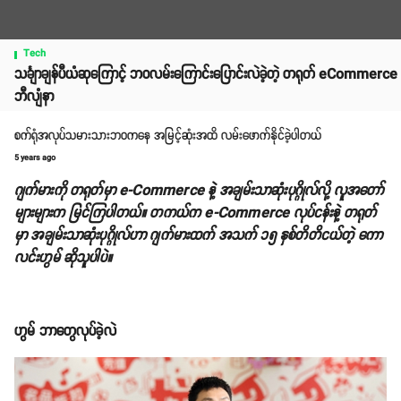
Tech
သင်္ချာချန်ပီယံဆုကြောင့် ဘဝလမ်းကြောင်းပြောင်းလဲခဲ့တဲ့ တရုတ် eCommerce
ဘီလျံနာ
စက်ရုံအလုပ်သမားသားဘဝကနေ အမြင့်ဆုံးအထိ လမ်းဖောက်နိုင်ခဲ့ပါတယ်
5 years ago
ဂျက်မားကို တရုတ်မှာ e-Commerce နဲ့ အချမ်းသာဆုံးပုဂ္ဂိုလ်လို့ လူအတော်
များများက မြင်ကြပါတယ်။ တကယ်က e-Commerce လုပ်ငန်းနဲ့ တရုတ်
မှာ အချမ်းသာဆုံးပုဂ္ဂိုလ်ဟာ ဂျက်မားထက် အသက် ၁၅ နှစ်တိတိငယ်တဲ့ ကော
လင်းဟွမ် ဆိုသူပါပဲ။
ဟွမ် ဘာတွေလုပ်ခဲ့လဲ