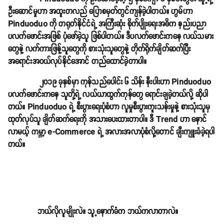
ဦးဆောင်မှုဟာ အထူးတလည် ပြောစမှတ်တွင်ကျန်ခဲ့ပါတယ်။ ဟွမ်ဟာ
Pinduoduo ကို တရုတ်နိုင်ငံရဲ့ အကြီးဆုံး စိုက်ပျိုးရေးအဓိက နည်းပညာ
ပလက်ဖောင်းအဖြစ် ပုံဖော်ခဲ့သူ ဖြစ်ပါတယ်။ ဒီပလက်ဖောင်းကနေ လယ်သမား
တွေနဲ့ လက်ကားဖြန့်သူတွေကို စားသုံးသူတွေနဲ့ တိုက်ရိုက်ချိတ်ဆက်ပြီး
အရောင်းအဝယ်လုပ်နိုင်အောင် တည်ထောင်ခဲ့တာပါ။
၂၀၁၉ ခုနှစ်မှာ ကုန်သည်ပေါင်း ၆ သိန်း နီးပါးဟာ Pinduoduo
ပလက်ဖောင်းကနေ သူတို့ရဲ့ လယ်ယာထွက်ကုန်တွေ ရောင်းချခဲ့တယ်လို့ ဆိုပါ
တယ်။ Pinduoduo ရဲ့ စီးပွားရေးပုံစံဟာ လူမှုစီးပွားကူးသန်းမှုနဲ့ စားသုံးသူမှ
ထုတ်လုပ်သူ ချိတ်ဆက်ရေးကို အသားပေးထားတာပါ။ ဒီ Trend ဟာ နောင်
လာမယ့် ကမ္ဘာ့ e-Commerce ရဲ့ အလားအလာပုံစံလို့တောင် ချီးကျူးခံခဲ့ရပါ
တယ်။
ဘယ်လိုလူမျိုးလဲ။ သူ့နောက်ခံက ဘယ်ကလာတာလဲ။