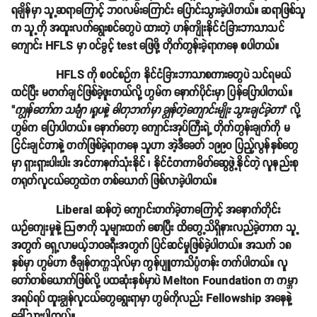
ရချိန်မှာ သူ့ဆရာကြောင့် ဘဝလမ်းကြောင်း ပြောင်းသွားခဲ့ပါတယ်။ ဆရာဖြစ်သူ
က သူ့ကို အထူးလက်ရွေးစင်တွေပဲ ထားတဲ့ ဟန်ကျိုးနိုင်ငံခြားဘာသာသင်
ကျောင်း HFLS မှာ ဝင်ခွင့် test ဖြေဖို့ တိုက်တွန်းခဲ့ရာကနေ စပါတယ်။
HFLS ကို စဝင်စဉ်က နိုင်ငံခြားဘာသာစကားတွေပဲ သင်ရမယ်
ထင်ပြီး မတက်ချင်ဖြစ်ခဲ့ဖူးတယ်လို့ ဟွမ်က နောက်ပိုင်းမှာ ပြန်ပြောပါတယ်။
"
ကျွန်တော်က သင်္ချာ ၊ရူပနဲ့ ဓါတုဘက်မှာ ချွန်တဲ့ကျောင်းမျိုး သွားချင်ခဲ့တာ
" လို့
ဟွမ်က ပြောပါတယ်။ နောက်တော့ ကျောင်းအုပ်ကြီးရဲ့ တိုက်တွန်းချက်ကို မ
ငြင်းချင်တာနဲ့ တက်ဖြစ်ခဲ့ရာကနေ သူဟာ အဲ့ဒီခေတ် ၁၉၉၀ ပြည့်လွန်နှစ်တွေ
မှာ ရှားရှားပါးပါး အင်တာနက်သုံးနိုင် ၊ နိုင်ငံတကာမိတ်ဆွေဖွဲ့နိုင်တဲ့ လူနည်းစု
တရုတ်လူငယ်တွေထဲက တစ်ယောက် ဖြစ်လာခဲ့ပါတယ်။
Liberal ဆန်တဲ့ ကျောင်းတက်ခဲ့တာကြောင့် အနောက်တိုင်း
ယဉ်ကျေးမှုနဲ့ ဩဇာကို သူများထက် စောပြီး ထိတွေ့သိရှိနားလည်ခဲ့တာက သူ့
အတွက် ရှေ့လာမယ့်ဘဝခရီးအတွက် ပြင်ဆင်မှုဖြစ်ခဲ့ပါတယ်။ အသက် ၁၈
နှစ်မှာ ဟွမ်ဟာ ဇီချန်တက္ကသိုလ်မှာ ကွန်ပျူတာသိပ္ပံတန်း တက်ပါတယ်။ လူ
တော်တစ်ယောက်ဖြစ်လို့ ပထဆုံးနှစ်မှာပဲ Melton Foundation က ကမ္ဘာ
အရပ်ရပ် ထူးချွန်လူငယ်တွေရွေးရာမှာ ဟွမ်ကိုလည်း Fellowship အနေနဲ့
ခေါ်သွားပါတယ်။