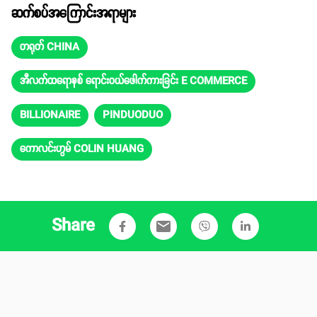
ဆက်စပ်အကြောင်းအရာများ
တရုတ် CHINA
အီလက်ထရောနစ် ရောင်းဝယ်ဖေါက်ကားခြင်း E COMMERCE
BILLIONAIRE
PINDUODUO
ကောလင်းဟွမ် COLIN HUANG
Share
email