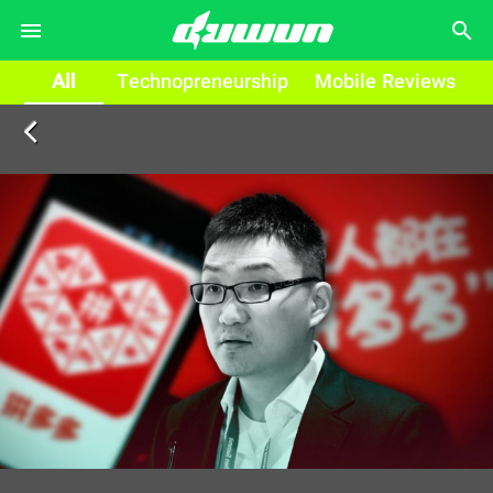
search
All
Technopreneurship
Mobile Reviews
arrow_back_ios