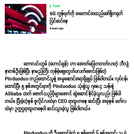
Tech
6G ကွန်ရက်ကို အကောင်အထည်ဖော်ဖို့တရုတ်
ပြင်ဆင်နေ
8 years ago
ကောလင်းဟွမ် (ဟောင်ချန်) ဟာ အောက်ခြေကတက်လာတဲ့ ဘီလျံ
နာတစ်ဦးဖြစ်ပြီး နာမည်ကြီး ကုန်စုံဈေးကွက်ပလက်ဖောင်းဖြစ်တဲ့
Pinduoduo တည်ထောင်သူနဲ့ အမှုဆောင်အရာရှိချုပ် ဖြစ်ပါတယ်။ လုပ်ငန်း
ထောင်ပြီး ၅ နှစ်အတွင်းမှာကို Pinduoduo သုံးစွဲသူ ၇၈၈.၄ သန်းနဲ့
Alibaba ထက် ဖောက်သည်ပိုများအောင် ဆွဲဆောင်နိုင်ခဲ့သူလည်း ဖြစ်ပါ
တယ်။ ပြီးခဲ့တဲ့နှစ် ဇူလိုင်လထဲမှာ CEO ရာထူးကနေ ဆင်းပြီး အခုနှစ် မတ်လ
ထဲမှာ ဥက္ကဌရာထူးကနေပါ ဆင်းသွားခဲ့သူ ဖြစ်ပါတယ်။
Pinduoduo ကို ဦးဆောင်ခဲ့တဲ့ ၅ နှစ်ကျော် ၆ နှစ်အတွင်း သူ့ရဲ့