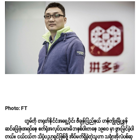
Photo: FT
ဟွမ်ကို တရုတ်နိုင်ငံအရှေ့ပိုင်း ဇီချန်ပြည်နယ် ဟန်ကျိုးမြို့စွန်
ဆင်ခြေဖုံးအရပ်နေ စက်ရုံအလုပ်သမားမိဘနှစ်ပါးကနေ ၁၉၈၀ မှာ ဖွားမြင်ခဲ့ပါ
တယ်။ ငယ်ငယ်က သိပ္ပံပညာရှင်ဖြစ်ဖို့ အိပ်မက်ရှိခဲ့တဲ့သူဟာ သင်္ချာအိုလံပစ်ဆု