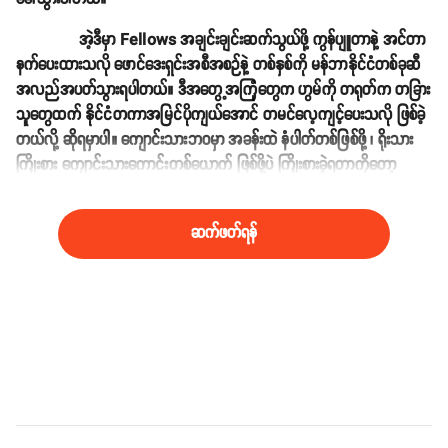
အဲ့ဒီမှာ Fellows အချင်းချင်းဆက်သွယ်ဖို့ ကွန်ပျူတာနဲ့ အင်တာ
နက်ပေးထားသလို ဖောင်ဒေးရှင်းအစီအစဉ်နဲ့ တစ်နှစ်ကို မန်ဘာနိုင်ငံတစ်ခုဆီ
အလည်အပတ်သွားရပါတယ်။ ဒီအတွေ့အကြုံတွေက ဟွမ်ကို တရုတ်က တခြား
သူတွေထက် နိုင်ငံတကာအမြင်ပိုကျယ်အောင် တမင်လေ့ကျင့်ပေးသလို ဖြစ်ခဲ့
တယ်လို့ ဆိုရမှာပါ။ ကျောင်းသားဘဝမှာ အခန်းထဲ နံပါတ်တစ်ဖြစ်ဖို့ ၊ ရိုးသား
ကြိုးစား ကျောင်းသားကောင်းတစ်ယောက် ဖြစ်ဖို့ပဲ ကြိုးစားခဲ့ရတာကိုတော့
နောင်တရမိတယ်လို့ နောက်ပိုင်းမှာ ဟွမ်က Medium မှာ ပြန်ရေးခဲ့ပါတယ်။
ဆက်ဖတ်ရန်