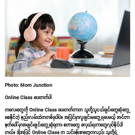
Photo: Mom Junction
Online Class ပေးတက်ပါ
ကလေးတွေကို Online Class ပေးတက်တာက သူတို့သူငယ်ချင်းတွေဆုံတွေ့
စေနိုင်တဲ့ နည်းလမ်းထဲကတစ်ခုပါပဲ။ အပြင်မှာလူချင်းမတွေ့ရပေမယ့် အင်တာ
နက်ပေါ်မှာအချင်းချင်းတွေ့ဆုံရတာ၊ စကားတွေ ဖလှယ်ရတာတွေလုပ်နိုင်ပါ
တယ်။ ဒါ့အပြင် Online Class က သင်ခန်းစာတွေကလည်း သူတို့ရဲ့