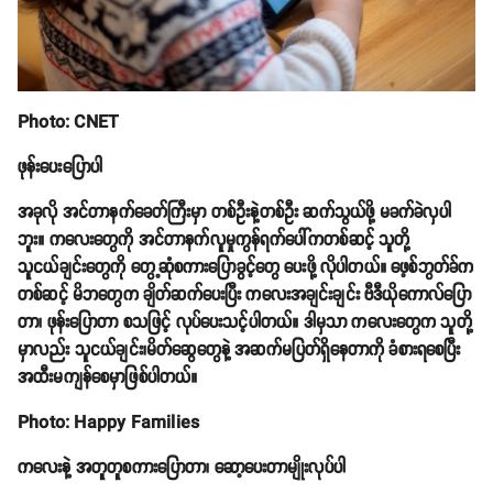
Photo: CNET
ဖုန်းပေးပြောပါ
အခုလို အင်တာနက်ခေတ်ကြီးမှာ တစ်ဦးနဲ့တစ်ဦး ဆက်သွယ်ဖို့ မခက်ခဲလှပါ
ဘူး။ ကလေးတွေကို အင်တာနက်လူမှုကွန်ရက်ပေါ်ကတစ်ဆင့် သူတို့
သူငယ်ချင်းတွေကို တွေ့ဆုံစကားပြောခွင့်တွေ ပေးဖို့ လိုပါတယ်။ ဖေ့စ်ဘွတ်ခ်က
တစ်ဆင့် မိဘတွေက ချိတ်ဆက်ပေးပြီး ကလေးအချင်းချင်း ဗီဒီယိုကောလ်ပြော
တာ၊ ဖုန်းပြောတာ စသဖြင့် လုပ်ပေးသင့်ပါတယ်။ ဒါမှသာ ကလေးတွေက သူတို့
မှာလည်း သူငယ်ချင်း၊မိတ်ဆွေတွေနဲ့ အဆက်မပြတ်ရှိနေတာကို ခံစားရစေပြီး
အထီးမကျန်စေမှာဖြစ်ပါတယ်။
Photo: Happy Families
ကလေးနဲ့ အတူတူစကားပြောတာ၊ ဆော့ပေးတာမျိုးလုပ်ပါ