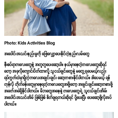
Photo: Kids Activities Blog
အပေါင်းအသင်းနည်းမှုကို ဖြေလျှော့ပေးနိုင်တဲ့နည်းလမ်းတွေ
နီးစပ်ရာကလေးတွေနဲ့ အတူတူပေးဆော့ပါ။ နယ်မှာနေတဲ့ကလေးတွေဆိုရင်
တော့ အခုလိုကျောင်းပိတ်ထားလို့ သူငယ်ချင်းတွေနဲ့ မတွေ့ရပေမယ့်လည်း
ရပ်ကွက်ထဲမှာရှိတဲ့ကလေးအချင်းချင်း ဆော့ကစားနိုင်ပါတယ်။ ဒါပေမယ့် ရန်
ကုန်လို တိုက်ခန်းတွေမှာနေရတဲ့ကလေးတွေအဖို့တော့ အချင်းချင်းဆော့ကစားဖို့
အခက်အခဲရှိနိုင်ပါတယ်။ မိဘတွေအနေနဲ့ ကလေးတွေရဲ့ သူငယ်ချင်းအိမ်၊
အပေါင်းအသင်းအိမ် ဖြစ်ဖြစ် စိတ်ချရတယ်ဆိုရင် ပို့ပေးပြီး ပေးဆော့ဖို့လိုအပ်
ပါတယ်။