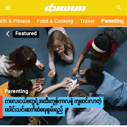
search
lth & Fitness
Food & Cooking
Travel
Parenting
Featured
arrow_back_ios
Parenting
ကလေးငယ်တွေရဲ့အထီးကျန်ကာလနဲ့ ကျဆင်းလာတဲ့
ပေါင်းသင်းဆက်ဆံရေးစွမ်းရည်