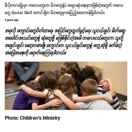
ဒီလိုကာလမျိုးမှာ ကလေးတွေဟာ မိဘတွေနဲ့ပဲ အများဆုံးနေရတာဖြစ်တဲ့အတွက် ကလေး
တွေ Social Skill ကောင်းဖို့က မိဘတွေမှာအပြည့်အဝတာဝန်ရှိပါတယ်။
5 years ago
အခုလို ကျောင်းတွေပိတ်ထားရ၊ အပြင်တွေထွက်ခွင့်မရ၊ သူငယ်ချင်း မိတ်ဆွေ
အပေါင်းအသင်းတွေနဲ့ ဆုံတွေဖို့ မဖြစ်နိုင်တဲ့အခါ ကလေးငယ်တွေဟာ သူတို့
အချင်းချင်း ဆော့ကစားဖို့၊ ကျောင်းက သူငယ်ချင်းတွေနဲ့ တွေ့ဆုံဖို့ ခက်ခဲတဲ့
အခြေအနေကို ရောက်နေကြရပါတယ်။
Photo: Children's Ministry