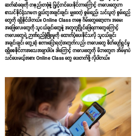
ဆက်ဆံရေးကို တနည်းတဖုံနဲ့ မြှင့်တင်ပေးနိုင်တာကြောင့် ကလေးတွေဟာ
စာသင်နိုင်ရုံသာမက ရွယ်တူအချင်းချင်း မျှဝေတဲ့ စွမ်းရည်၊ သင်ယူတဲ့ စွမ်းရည်
တွေကို ရရှိနိုင်ပါတယ်။ Online Class ကနေ ဂိမ်းတွေဆော့တာ၊ အမေး
အဖြေလေးတွေကို သူငယ်ချင်းတွေနဲ့ အတူတူပြိုင်ဖြေရတာတွေကြောင့်
ကလေးတွေရဲ့ ဉာဏ်ရည်ဖွံဖြိုးမှုကို ထောက်ပံ့ပေးနိုင်သလို သူငယ်ချင်း
အချင်းချင်း တွေ့ဆုံ စကားပြောရတဲ့အတွက်လည်း ကလေးတွေ စိတ်ပျော်ရွှင်မှု
ရရှိစေနိုင်တာအသေအချာပါပဲ။ ဒါကြောင့် ကလေးတွေကို မိဘတွေက အိမ်မှာပဲ
သင်ပေးမယ့်အစား Online Class တွေ ပေးတက်ဖို့ လိုပါတယ်။