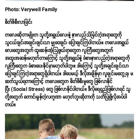
Photo: Verywell Family
စိတ်ဖိစီးလာခြင်း
ကလေးဆိုတာမျိုးက သူတို့အရွယ်လေးနဲ့ နားလည်သိမြင်တဲ့အရာတွေကို
သူငယ်ချင်းအချင်းချင်းသာ မျှဝေချင်၊ ပြောချင်ကြပါတယ်၊။ ကလေးအရွယ်
လေးတွေအတွက် ထူးဆန်းအံ့သြဖွယ်ရာတွေက လူကြီးတွေအတွက်
အထူးအဆန်းမဟုတ်တာကြောင့် သူတို့အရွယ်နဲ့ ခံစားနားလည်တဲ့အရာတွေကို
လူကြီးတွေက ခံစားပေးနိုင်မှာမဟုတ်ပါဘူး။ ဒါကြောင့် သူတို့အချင်းချင်းသာ
ပြောချင်ကြတဲ့အရာတွေရှိပါတယ်။ ဒါပေမယ့် ဒီလိုအချိန်မှာ လူချင်းမတွေ့ရ၊ မ
ဆက်သွယ်ရတာကြောင့် ကလေးတွေက စိတ်ဖိစီးမှုတွေ ဖြစ်လာနိုင်
ပြီး (Social Stress) တွေ ဖြစ်လာနိုင်ပါတယ်။ ဒီလိုရေရှည်ဖြစ်လာရင် သူ
တို့အတွက် ကောင်းမွန်တဲ့လက္ခဏာ မဟုတ်ဘူးဆိုတာကို သတိပြုဖို့လိုအပ်ပါ
တယ်။