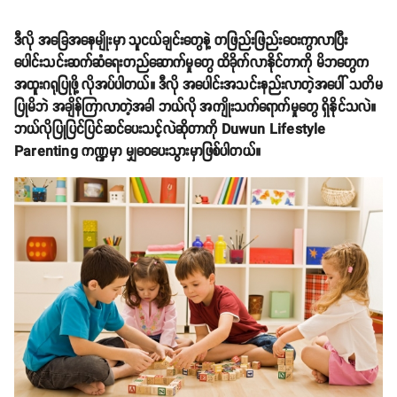
ဒီလို အခြေအနေမျိုးမှာ သူငယ်ချင်းတွေနဲ့ တဖြည်းဖြည်းဝေးကွာလာပြီး
ပေါင်းသင်းဆက်ဆံရေးတည်ဆောက်မှုတွေ ထိခိုက်လာနိုင်တာကို မိဘတွေက
အထူးဂရုပြုဖို့ လိုအပ်ပါတယ်။ ဒီလို အပေါင်းအသင်းနည်းလာတဲ့အပေါ် သတိမ
ပြုမိဘဲ အချိန်ကြာလာတဲ့အခါ ဘယ်လို အကျိုးသက်ရောက်မှုတွေ ရှိနိုင်သလဲ။
ဘယ်လိုပြုပြင်ပြင်ဆင်ပေးသင့်လဲဆိုတာကို Duwun Lifestyle
Parenting ကဏ္ဍမှာ မျှဝေပေးသွားမှာဖြစ်ပါတယ်။