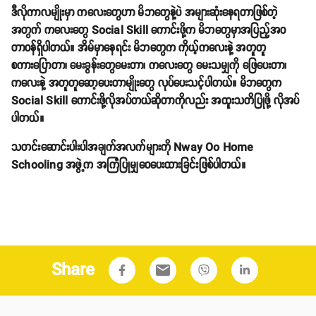
ဒီလိုကာလမျိုးမှာ ကလေးတွေဟာ မိဘတွေနဲ့ပဲ အများဆုံးနေရတာဖြစ်တဲ့
အတွက် ကလေးတွေ Social Skill ကောင်းဖို့က မိဘတွေမှာအပြည့်အဝ
တာဝန်ရှိပါတယ်။ အိမ်မှာနေရင်း မိဘတွေက ကိုယ့်ကလေးနဲ့ အတူတူ
စကားပြောတာ၊ မေးခွန်းတွေမေးတာ၊ ကလေးတွေ မေးသမျှကို ဖြေပေးတာ၊
ကလေးနဲ့ အတူတူဆော့ပေးတာမျိုးတွေ လုပ်ပေးသင့်ပါတယ်။ မိဘတွေက
Social Skill ကောင်းဖို့လိုအပ်တယ်ဆိုတာကိုလည်း အထူးသတိပြုဖို့ လိုအပ်
ပါတယ်။
သတင်းဆောင်းပါးပါအချက်အလက်များကို Nway Oo Home
Schooling အဖွဲ့က အကြံပြုမျှဝေပေးထားခြင်းဖြစ်ပါတယ်။
Share
email