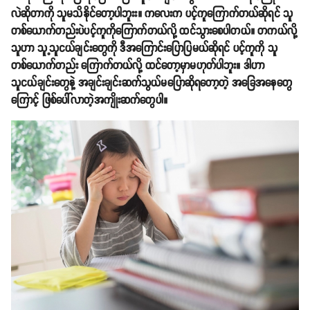
လဲဆိုတာကို သူမသိနိုင်တော့ပါဘူးး။ ကလေးက ပင့်ကူကြောက်တယ်ဆိုရင် သူ
တစ်ယောက်တည်းပဲပင့်ကူကိုကြောက်တယ်လို့ ထင်သွားစေပါတယ်။ တကယ်လို့
သူဟာ သူ့သူငယ်ချင်းတွေကို ဒီအကြောင်းပြောပြမယ်ဆိုရင် ပင့်ကူကို သူ
တစ်ယောက်တည်း ကြောက်တယ်လို့ ထင်တော့မှာမဟုတ်ပါဘူး။ ဒါဟာ
သူငယ်ချင်းတွေနဲ့ အချင်းချင်းဆက်သွယ်မပြောဆိုရတော့တဲ့ အခြေအနေတွေ
ကြောင့် ဖြစ်ပေါ်လာတဲ့အကျိုးဆက်တွေပါ။