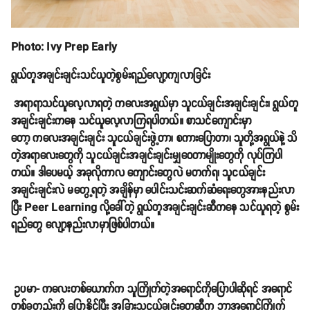
Photo: Ivy Prep Early
ရွယ်တူအချင်းချင်းသင်ယူတဲ့စွမ်းရည်လျော့ကျလာခြင်း
အရာရာသင်ယူလေ့လာရတဲ့ ကလေးအရွယ်မှာ သူငယ်ချင်းအချင်းချင်း၊ ရွယ်တူ
အချင်းချင်းကနေ သင်ယူလေ့လာကြရပါတယ်။ စာသင်ကျောင်းမှာ
တော့ ကလေးအချင်းချင်း သူငယ်ချင်းဖွဲ့တာ၊ စကားပြောတာ၊ သူတို့အရွယ်နဲ့ သိ
တဲ့အရာလေးတွေကို သူငယ်ချင်းအချင်းချင်းမျှဝေတာမျိုးတွေကို လုပ်ကြပါ
တယ်။ ဒါပေမယ့် အခုလိုကာလ ကျောင်းတွေလဲ မတက်ရ၊ သူငယ်ချင်း
အချင်းချင်းလဲ မတွေ့ရတဲ့ အချိန်မှာ ပေါင်းသင်းဆက်ဆံရေးတွေအားနည်းလာ
ပြီး Peer Learning လို့ခေါ်တဲ့ ရွယ်တူအချင်းချင်းဆီကနေ သင်ယူရတဲ့ စွမ်း
ရည်တွေ လျော့နည်းလာမှာဖြစ်ပါတယ်။
ဥပမာ- ကလေးတစ်ယောက်က သူကြိုက်တဲ့အရောင်ကိုပြောပါဆိုရင် အရောင်
တစ်ခုတည်းကို ပြောနိုင်ပြီး အခြားသူငယ်ချင်းတွေဆီက ဘာအရောင်ကြိုက်