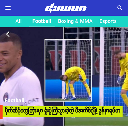
search
All
Football
Boxing & MMA
Esports
arrow_back_ios
Football
ပိုက်ဆံပုံတွေကြားမှာ ရှုံးပွဲကြုံသွားခဲ့တဲ့ ပီအက်စ်ဂျီနဲ့ ဒွန်နာရမ်မာ