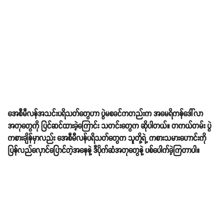
အေစီမီလန်အသင်းပရိသတ်တွေဟာ ပွဲမစခင်ကတည်းက အမေရိကန်ဒေါ်လာ
အတုတွေကို ပြင်ဆင်ထားခဲ့ကြောင်း သတင်းတွေက ဆိုပါတယ်။ တကယ်တမ်း ပွဲ
ကစားချိန်မှာလည်း အေစီမီလန်ပရိသတ်တွေက သူတို့ရဲ့ ကစားသမားဟောင်းကို
ပြန်လည်လှောင်ပြောင်တဲ့အနေနဲ့ ဒီပိုက်ဆံအတုတွေနဲ့ ပစ်ပေါက်ခဲ့ကြတာပါ။