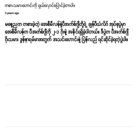
ကစားသမားဟောင်းကို ရှယ်လှောင်ပြောင်ခဲ့တာပါ။
3 years ago
မနေ့ညက ကစားခဲ့တဲ့ အေစီမီလန်နဲ့ပီအက်စ်ဂျီတို့ရဲ့ ချန်ပီယံလိဂ် အုပ်စုပွဲမှာ
အေစီမီလန်က ပီအက်စ်ဂျီကို ၂-၁ ဂိုးနဲ့ အနိုင်ရရှိခဲ့ပါတယ်။ ဒီပွဲက ပီအက်စ်ဂျီ
ဂိုးသမား ဒွန်နာရမ်မာအတွက် အသင်းဟောင်းနဲ့ ပြန်လည် ရင်ဆိုင်ခဲ့ရတဲ့ပွဲပါ။