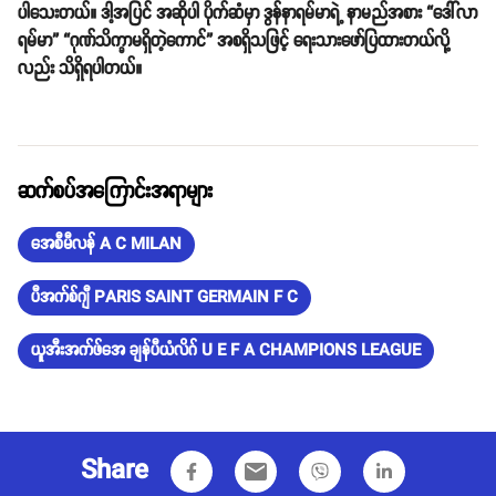
ပါသေးတယ်။ ဒါ့အပြင် အဆိုပါ ပိုက်ဆံမှာ ဒွန်နာရမ်မာရဲ့ နာမည်အစား “ဒေါ်လာ
ရမ်မာ” “ဂုဏ်သိက္ခာမရှိတဲ့ကောင်” အစရှိသဖြင့် ရေးသားဖော်ပြထားတယ်လို့
လည်း သိရှိရပါတယ်။
ဆက်စပ်အကြောင်းအရာများ
အေစီမီလန် A C MILAN
ပီအက်စ်ဂျီ PARIS SAINT GERMAIN F C
ယူအီးအက်ဖ်အေ ချန်ပီယံလိဂ် U E F A CHAMPIONS LEAGUE
Share
email