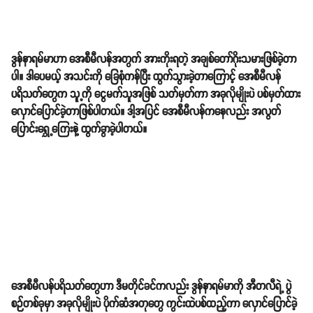
ဒွန်နာရမ်မာဟာ အေစီမီလန်အတွက် အားကိုးရတဲ့ အချစ်တော်​ဂိုးသမားဖြစ်ခဲ့တာ
ပါ။ ဒါပေမယ့် အသင်းကို ခြေစုံကန်ပြီး ထွက်သွားခဲ့တာကြောင့် အေစီမီလန်
ပရိသတ်တွေက သူ့ကို ငွေမက်သူအဖြစ် သတ်မှတ်ကာ အခုလိုမျိုးပဲ ပစ်မှတ်ထား
လှောင်ပြောင်ခဲ့တာဖြစ်ပါတယ်။ ဒါ့အပြင် အေစီမီလန်ကနေလည်း အလွတ်
ပြောင်းရွှေ့ကြေးနဲ့ ထွက်ခွာခဲ့ပါတယ်။
အေစီမီလန်ပရိသတ်တွေဟာ ဒီမတိုင်ခင်ကလည်း ဒွန်နာရမ်မာကို အီတလီရဲ့ ပွဲ
စဉ်တစ်ခုမှာ အခုလိုမျိုးပဲ ပိုက်ဆံအတုတွေ ကွင်းထဲပစ်ထည့်ကာ လှောင်ပြောင်ခဲ့