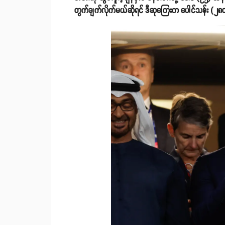
တွက်ချက်လိုက်မယ်ဆိုရင် ဒီဆုကြေးက ပေါင်သန်း (၂၈၀