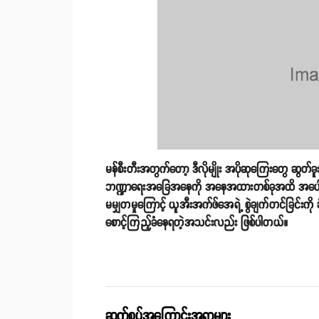
မန်စီးတီးအတွက်တော့ ဒီလိုမျိုး အပိုဆုကြေးတွေ ဆွတ
ဘဏ္ဍာရေးအခြေအနေကို အနေအထားတစ်ခုအထိ အပေါင်းလက္
မမျှတမှုကြောင့် ယူအီးအက်ဖ်အေရဲ့ စွဲချက်တင်ခြင်းကို ခံခ
စောင့်ကြည့်ခံနေရတဲ့အသင်းလည်း ဖြစ်ပါတယ်။
ဆက်စပ်အကြောင်းအရာများ