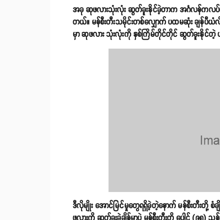
အခု ဆုဖလားသုံးလုံး ဆွတ်ခူးနိုင်ခဲ့တာက အင်္ဂလန်ကလပ်တ
တယ်။ မန်စီးတီးသမိုင်းတစ်လျှောက် ပထမဆုံး ချန်ပီယံလိ
မှာ ဆုဖလား သုံးလုံးကို နှစ်ကြိမ်တိုင်တိုင် ဆွတ်ခူးနိုင
ဒီလိုမျိုး အောင်မြင်မှုတွေရရှိခဲ့တဲ့နောက် မန်စီးတီးတို
ဖလားကို ဆွတ်ခူးခဲ့ချိန်မှာပဲ မန်စီးတီးတို့ ပေါင် (၉၅) သ