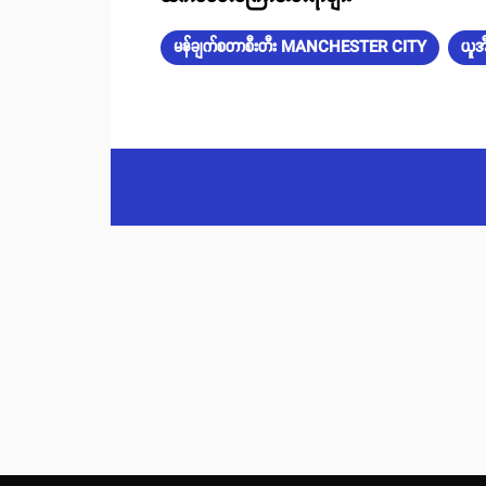
မန်ချက်စတာစီးတီး MANCHESTER CITY
ယူအ