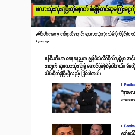
ဖလားသုံးလုံးရပြီးတဲ့နောက် စံချိန်တင်ဆုကြေးငွေက
မန်စီးတီးကတော့ တစ်ရာသီအတွင်း ဆုဖလားသုံးလုံး သိမ်းပိုက်နိုင်ခဲ့တာပ
3 years ago
မန်စီးတီးဟာ စနေနေ့ညက ချန်ပီယံလိဂ်ဗိုလ်လုပွဲမှာ အင်တာမီ
အတွက် ဆုဖလားသုံးလုံးနဲ့ အောင်ပွဲခံနိုင်ခဲ့ပါတယ်။ ဒီမတ
သိမ်းပိုက်ခဲ့ပြီးပြီလည်း ဖြစ်ပါတယ်။
Footba
“နားမလည
3 years ag
Footba
ရော်နယ်