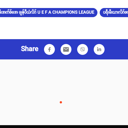
ီးအက်ဖ်အေ ချန်ပီယံလိဂ် U E F A CHAMPIONS LEAGUE
ပရီးမီးယားလိ
Share
email