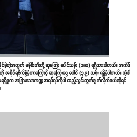
နိုင်ခဲ့တဲ့အတွက် မန်စီးတီးတို့ ဆုကြေး ပေါင်သန်း (၁၈၀) ရရှိထားပါတယ်။ အက်ဖ်
ု အနိုင်ရဗိုလ်စွဲခဲ့တာကြောင့် ဆုကြေးငွေ ပေါင် (၃,၉) သန်း ရရှိခဲ့ပါတယ်။ အဲ့ဒါ
ြေးရရှိမှုက အခြားသောကဏ္ဍအရပ်ရပ်ကိုပါ ထည့်သွင်းတွက်ချက်လိုက်မယ်ဆိုရင်
။