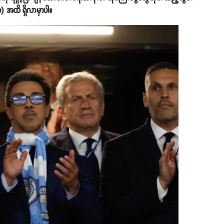
) အထိ ရှိလာမှာပါ။