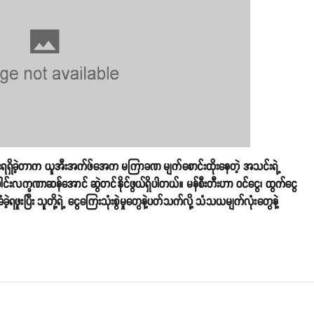
်ခူးရရှိခဲ့တာက ယူအီးအက်ဖ်အေက မကြာခဏ မျက်စောင်းထိုးနေတဲ့ အသင်းရဲ့
ခဏာဆန်အောင် ဆွဲတင်နိုင်ဖွယ်ရှိပါတယ်။ မန်စီးတီးဟာ ဝင်ငွေ၊ ထွက်ငွေ
ဲ့ရဖူးပြီး သူတို့ရဲ့ ငွေကြေးသုံးစွဲမှုတွေနဲ့ပတ်သက်လို့ သံသယမျက်လုံးတွေနဲ့