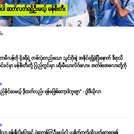
ိုပါ ဆက်လက်ရရှိဦးမယ့် မန်စီးတီး
ါ။
လန်ကို ရိုဒရီရဲ့ တစ်လုံးတည်းသော သွင်းဂိုးနဲ့ အနိုင်ရရှိခဲ့ပြီးနောက် ဒီရာသီ
ိုင်ခင်မှာ မန်စီးတီးတို့ ပြည်တွင်းမှာ ပရီးမီးယားလိဂ်ဖလား၊ အက်ဖ်အေဖလားတို့ကို
ll
်နိုင်ပေမယ့် ဒီ့ထက်လည်း ရန်မဖြစ်တော့ပါဘူးဗျာ” - ဂွါဒီယိုလာ
o
ll
ဒိုသာ ရွန်းနီလိုပြောရင် ပွဲဆူကုန်ကြဦးမယ်လို့ ယူနိုက်တက်ပရိသတ်တွေဝေဖန်