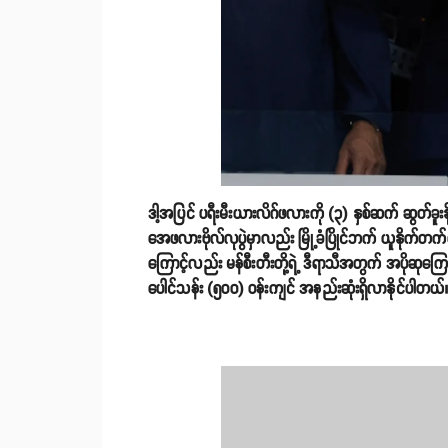
ဒါ့အပြင် ပရီးမီးယားလိဂ်ဖလားကို (၃) နှစ်ဆက် ဆွတ်ခူး
အေဖလားဗိုလ်လုပွဲမှာလည်း မြို့ခံပြိုင်ဘက် ယူနိုက်တက်ကိ
ကြောင့်လည်း မန်စီးတီးတို့ရဲ့ ဒီရာသီအတွက် အပိုဆုက
ပေါင်သန်း (၅၀၀) ဝန်းကျင် အနည်းဆုံးရှိလာနိုင်ပါတယ်