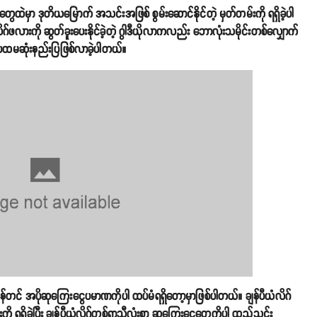
ွေထဲမှာ ဒုတိယမြောက် အသင်းအဖြစ် စွမ်းဆောင်နိုင်တဲ့ မှတ်တမ်းကို ရရှိခဲ့ပါ
ဂ်ဖလားကို ဆွတ်ခူးပေးနိုင်ခဲ့တဲ့ ဂွါဒီယိုလာကလည်း ဘောလုံးသမိုင်းတစ်လျှောက်
်တဲ့ ပထမဆုံးနည်းပြဖြစ်လာခဲ့ပါတယ်။
့ စံချိန်တင် အပိုဆုကြေးငွေပမာဏကိုပါ ထပ်မံရရှိတော့မှာဖြစ်ပါတယ်။ ချန်ပီယံလိဂ်
န်းကို ရရှိခဲ့ပြီး ချန်ပီယံလိဂ်တစ်ရာသီလုံးစာ ဆုကြေးငွေတွေကိုပါ ထည့်သွင်း