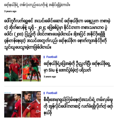
ရော်နယ်ဒိုရဲ့ တစ်လုံးတည်းသောဂိုးနဲ့ အနိုင်ရရှိခဲ့တာပါ။
3 years ago
ပေါ်တူဂီလက်ရွေးစင် အသင်းခေါင်းဆောင် ရော်နယ်ဒိုဟာ မနေ့ညက ကစားခဲ့
တဲ့ အိုက်စလန်နဲ့ ယူရို - ၂၀၂၄ ခြေစစ်ပွဲမှာ နိုင်ငံတကာ ကစားသမားဘဝ ပွဲ
ပေါင်း (၂၀၀) ပြည့်ကို ပါဝင်ကစားပေးခဲ့ပါတယ်။ ဒါ့အပြင် အနိုင်ဂိုးရရှိဖို့
ရုန်းကန်နေရတဲ့ အသင်းအတွက်လည်း ရော်နယ်ဒိုက နောက်ကျအနိုင်ဂိုးကို
သွင်းယူပေးသွားခဲ့တာဖြစ်ပါတယ်။
Football
‌ရော်နယ်ဒိုရဲ့ခြေအစုံကို ဦးညွှတ်ပြီး ရော်နယ်ဒိုရှေ့
မှာ Siu နဲ့ အောင်ပွဲခံခဲ့တဲ့ ပရိသတ်
3 years ago
Football
စီးရီးအေမှာရှယ်ကြမ်းနေတဲ့အသင်းရဲ့ ကမ်းလှမ်းမှု
ကို အွန်လိုင်းပေါ်ကတဆင့် လက်ခံရရှိလိုက်တဲ့ ရော်
နယ်ဒို