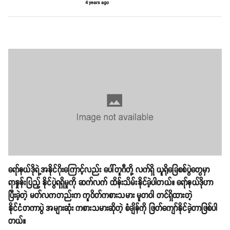
4 years ago
‌ရော်နယ်ဒိုရဲ့အနိုင်ဂိုးကြောင့်လည်း ပေါ်တူဂီတို့ လက်ရှိ ယူရိုခြေစစ်ပွဲတွေမှာ
ရာနှုန်းပြည့် နိုင်ပွဲရရှိမှုကို ဆက်လက် ထိန်းသိမ်းနိုင်ခဲ့ပါတယ်။ ရော်နယ်ဒိုဟာ
ပြီးခဲ့တဲ့ မတ်လကတည်းက ကူဝိတ်ကစားသမား မူတဝါ တင်ရှိထားတဲ့
နိုင်ငံတကာပွဲ အများဆုံး ကစားသမားဆိုတဲ့ စံချိန်ကို ဖြတ်ကျော်နိုင်ခဲ့တာဖြစ်ပါ
တယ်။