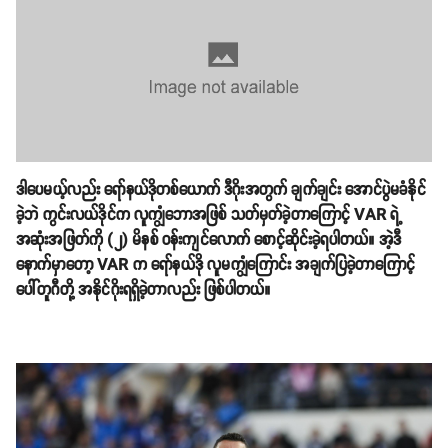
ဒါပေမယ့်လည်း ရော်နယ်ဒိုတစ်ယောက် ဒီဂိုးအတွက် ချက်ချင်း အောင်ပွဲမခံနိုင်
ခဲ့ဘဲ ကွင်းလယ်ဒိုင်က လူကျွံဘောအဖြစ် သတ်မှတ်ခဲ့တာကြောင့် VAR ရဲ့
အဆုံးအဖြတ်ကို (၂) မိနစ် ဝန်းကျင်လောက် စောင့်ဆိုင်းခဲ့ရပါတယ်။ အဲ့ဒီ
နောက်မှာတော့ VAR က ရော်နယ်ဒို လူမကျွံကြောင်း အချက်ပြခဲ့တာကြောင့်
ပေါ်တူဂီတို့ အနိုင်ဂိုးရရှိခဲ့တာလည်း ဖြစ်ပါတယ်။