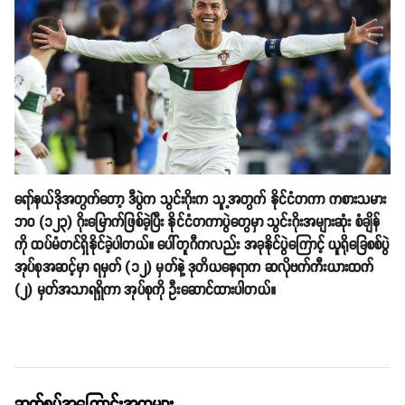
ရော်နယ်ဒိုအတွက်တော့ ဒီပွဲက သွင်းဂိုးက သူ့အတွက် နိုင်ငံတကာ ကစားသမား
ဘဝ (၁၂၃) ဂိုးမြောက်ဖြစ်ခဲ့ပြီး နိုင်ငံတကာပွဲတွေမှာ သွင်းဂိုးအများဆုံး စံချိန်
ကို ထပ်မံတင်ရှိနိုင်ခဲ့ပါတယ်။ ပေါ်တူဂီကလည်း အခုနိုင်ပွဲကြောင့် ယူရိုခြေစစ်ပွဲ
အုပ်စုအဆင့်မှာ ရမှတ် (၁၂) မှတ်နဲ့ ဒုတိယနေရာက ဆလိုဗက်ကီးယားထက်
(၂) မှတ်အသာရရှိကာ အုပ်စုကို ဦးဆောင်ထားပါတယ်။