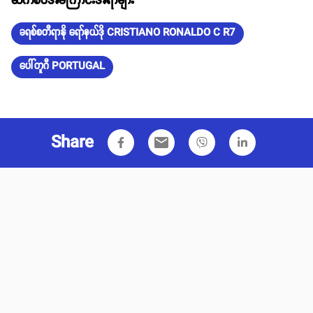
ဆက်စပ်အကြောင်းအရာများ
ခရစ်စတီရာနို ရော်နယ်ဒို CRISTIANO RONALDO C R7
ပေါ်တူဂီ PORTUGAL
Share
email