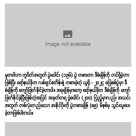
မူတဝါဟာ ကူဝိတ်အတွက် ပွဲပေါင်း (၁၉၆) ပွဲ ကစားကာ ဒီစံချိန်ကို တင်ရှိခဲ့တာ
ဖြစ်ပြီး ရော်နယ်ဒိုက လစ်ချင်စတိန်းနဲ့ ကစားခဲ့တဲ့ ယူရို - ၂၀၂၄ ခြေစစ်ပွဲမှာ ဒီ
စံချိန်ကို ကျော်ဖြတ်နိုင်ခဲ့တာပါ။ အခုချိန်မှာတော့ ရော်နယ်ဒိုက ဒီစံချိန်ကို ကျော်
ဖြတ်နိုင်ခဲ့ပြီးဖြစ်တဲ့အပြင် အမှတ်တရ ပွဲပေါင်း (၂၀၀) ပြည့်မှာလည်း အသင်း
အတွက် တစ်လုံးတည်းသော အနိုင်ဂိုးကို ပွဲကစားချိန် (၈၉) မိနစ်မှ သွင်းယူပေး
ခဲ့တာဖြစ်ပါတယ်။