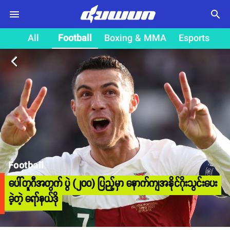
search
All
Football
Boxing & MMA
Esports
arrow_back_ios
Football
ပေါ်တူဂီအတွက် ပွဲ (၂၀၀) ပြည့်မှာ နောက်ကျအနိုင်ဂိုးသွင်းပေး
ခဲ့တဲ့ ရော်နယ်ဒို