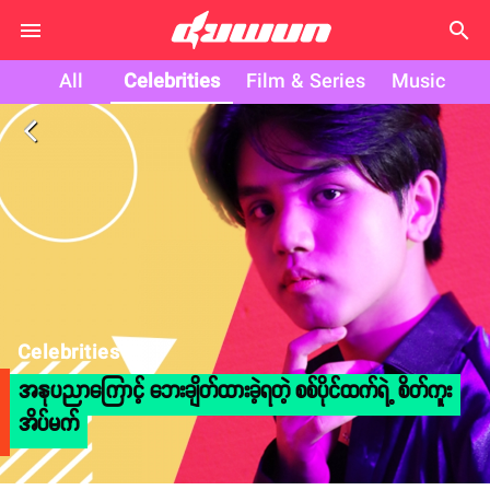
search
All
Celebrities
Film & Series
Music
arrow_back_ios
Celebrities
အနုပညာကြောင့် ဘေးချိတ်ထားခဲ့ရတဲ့ စစ်ပိုင်ထက်ရဲ့ စိတ်ကူး
အိပ်မက်