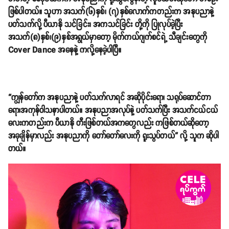
ဖြစ်ပါတယ်။ သူဟာ အသက်(၆)နှစ်၊ (၇)နှစ်လောက်ကတည်းက အနုပညာနဲ့
ပတ်သက်လို့ ပီယာနို သင်ခြင်း၊ အကသင်ခြင်း တို့ကို ပြုလုပ်ခဲ့ပြီး
အသက်(၈)နှစ်၊(၉)နှစ်အရွယ်မှာတော့ မိုက်ကယ်ဂျက်စင်ရဲ့ သီချင်းတွေကို
Cover Dance အနေနဲ့ ကလို့နေခဲ့ပါပြီ။
“ကျွန်တော်က အနုပညာနဲ့ ပတ်သက်လာရင် အဆိုပိုင်းရော၊ သရုပ်ဆောင်တာ
ရော၊အကုန်ဝါသနာပါတယ်။ အနုပညာအလုပ်နဲ့ ပတ်သက်ပြီး အသက်ငယ်ငယ်
လေးကတည်းက ပီယာနို တီးဖြစ်တယ်အကတွေလည်း ကဖြစ်တယ်ဆိုတော့
အခုချိန်မှာလည်း အနုပညာကို တော်တော်လေးကို ရူးသွပ်တယ်” လို့ သူက ဆိုပါ
တယ်။