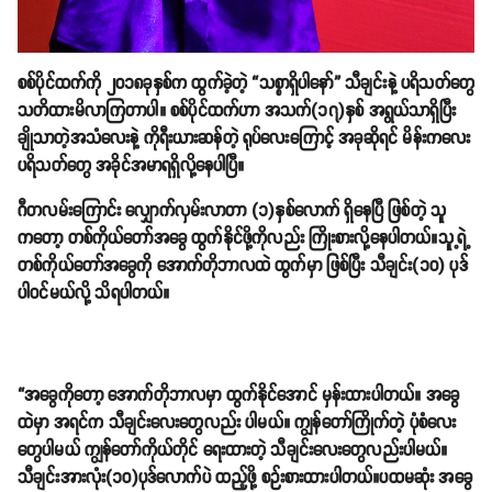
စစ်ပိုင်ထက်ကို ၂၀၁၈ခုနှစ်က ထွက်ခဲ့တဲ့ “သစ္စာရှိပါနော်” သီချင်းနဲ့ ပရိသတ်တွေ
သတိထားမိလာကြတာပါ။ စစ်ပိုင်ထက်ဟာ အသက်(၁၇)နှစ် အရွယ်သာရှိပြီး
ချိုသာတဲ့အသံလေးနဲ့ ကိုရီးယားဆန်တဲ့ ရုပ်လေးကြောင့် အခုဆိုရင် မိန်းကလေး
ပရိသတ်တွေ အခိုင်အမာရရှိလို့နေပါပြီ။
ဂီတလမ်းကြောင်း လျှောက်လှမ်းလာတာ (၁)နှစ်လောက် ရှိနေပြီ ဖြစ်တဲ့ သူ
ကတော့ တစ်ကိုယ်တော်အခွေ ထွက်နိုင်ဖို့ကိုလည်း ကြိုးစားလို့နေပါတယ်။သူ့ရဲ့
တစ်ကိုယ်တော်အခွေကို အောက်တိုဘာလထဲ ထွက်မှာ ဖြစ်ပြီး သီချင်း(၁၀) ပုဒ်
ပါဝင်မယ်လို့ သိရပါတယ်။
“အခွေကိုတော့ အောက်တိုဘာလမှာ ထွက်နိုင်အောင် မှန်းထားပါတယ်။ အခွေ
ထဲမှာ အရင်က သီချင်းလေးတွေလည်း ပါမယ်။ ကျွန်တော်ကြိုက်တဲ့ ပုံစံလေး
တွေပါမယ် ကျွန်တော်ကိုယ်တိုင် ရေးထားတဲ့ သီချင်းလေးတွေလည်းပါမယ်။
သီချင်းအားလုံး(၁၀)ပုဒ်လောက်ပဲ ထည့်ဖို့ စဉ်းစားထားပါတယ်။ပထမဆုံး အခွေ