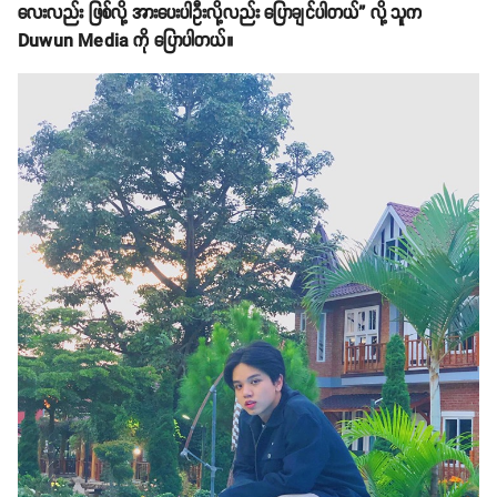
လေးလည်း ဖြစ်လို့ အားပေးပါဦးလို့လည်း ပြောချင်ပါတယ်” လို့ သူက
Duwun Media ကို ပြောပါတယ်။