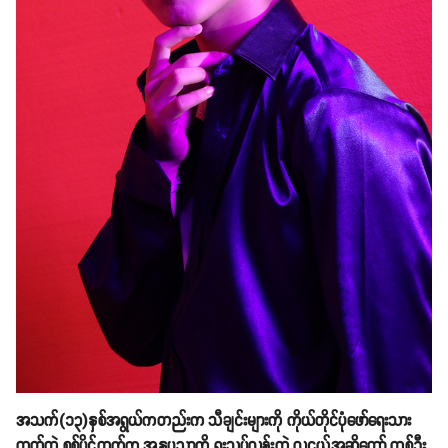
အသက်(၁၃)နှစ်အရွယ်ကတည်းက သီချင်းများကို ကိုယ်တိုင်ပုံဖော်ရေးသား
တတ်တဲ့ စစ်ပိုင်ထက်က အနုပညာကို ရူးသွပ်လွန်းတဲ့ လူငယ်အဆိုတော် တစ်ဦး