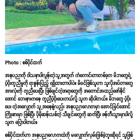
Photo : စစ်ပိုင်ထက်
အနုပညာကို ဝါသနာပါလွန်းတဲ့သူ့အတွက် ကံကောင်းတာတစ်ခုက မိဘတွေရဲ့
ပံ့ပိုးကူညီမှုကို ရာနှုန်းပြည့် ရရှိထားတာပါပဲ။ မိခင်ဖြစ်သူဟာ သူလိုအပ်တာတွေ
အားလုံးကို ကူညီပေးပြီး ဖြစ်ချင်တဲ့အရာတွေကို အကောင်အထည်ဖော်နိုင်
အောင် ဘေးနားကနေ ကူညီပံ့ပိုးပေးတယ်လို့ သူက ဆိုပါတယ်။ မိဘတွေ ပံ့ပိုး
ပေး တဲ့အလျှောက် သူ့အနေနဲ့လည်း အနုပညာလောကမှာ အောင်မြင်အောင်
ကြိုးစားမှာ ဖြစ်ပြီး ပိုမိုဆန်းသစ်တဲ့ သီချင်းတွေကို ဆက်ပြီး ဖန်တီးသွားမှာပါလို့
သူက ပြောပါတယ်။
စစ်ပိုင်ထက်ဟာ အနုပညာလောကထဲကို မလျှောက်လှမ်းဖြစ်ခဲ့ဘူးဆိုရင် သူဖြစ်