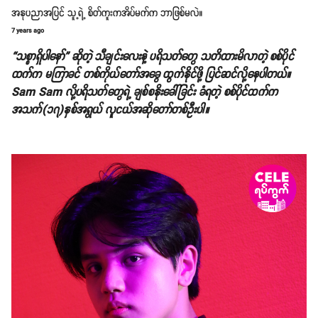
အနုပညာအပြင် သူ့ရဲ့ စိတ်ကူးကအိပ်မက်က ဘာဖြစ်မလဲ။
7 years ago
“သစ္စာရှိပါနော်” ဆိုတဲ့ သီချင်းလေးနဲ့ ပရိသတ်တွေ သတိထားမိလာတဲ့ စစ်ပိုင်
ထက်က မကြာခင် တစ်ကိုယ်တော်အခွေ ထွက်နိုင်ဖို့ ပြင်ဆင်လို့နေပါတယ်။
Sam Sam လို့ပရိသတ်တွေရဲ့ ချစ်စနိုးခေါ်ခြင်း ခံရတဲ့ စစ်ပိုင်ထက်က
အသက်(၁၇)နှစ်အရွယ် လူငယ်အဆိုတော်တစ်ဦးပါ။