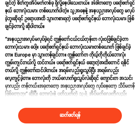
ချင်တဲ့ စိတ်ကူးအိပ်မက်တစ်ခု ရှိလို့နေပါသေးတယ်။ အဲဒါကတော့ ပရော်ဖက်ရှင်
နယ် ဘောလုံးသမား တစ်ယောက်ပါတဲ့။ သူ့အနေနဲ့ အနုပညာအလုပ်တွေ မလုပ်
ခဲ့ဘူးဆိုရင် ဥရောပအထိ သွားကစားရတဲ့ ပရော်ဖက်ရှင်နယ် ဘောလုံးသမား ဖြစ်
ချင်ခဲ့တာလို့ ဆိုပါတယ်။
“အနုပညာအလုပ်မလုပ်ခဲ့ရင် ကျွန်တော်ငယ်ငယ်တုန်းက လုံးဝဖြစ်ချင်ခဲ့တာ
ဘောလုံးသမား ပေါ့။ ပရော်ဖက်ရှင်နယ် ဘောလုံးသမားတစ်ယောက် ဖြစ်ချင်ခဲ့
တာ။ Europe မှာ သွားကန်ချင်တာ။ ကျွန်တော်က ကိုယ့်ကိုကိုယ်ဘောလုံး
ကျွမ်းကျင်တယ်လို့ ထင်တယ်။ ပရော်ဖက်ရှင်နယ် ဆော့တဲ့အထိတောင် ရနိုင်
တယ်လို့ ကျွန်တော်ထင်ပါတယ်။ အရမ်းလည်းရူးသွပ်ပြီး အရမ်းလည်း
လေ့ကျင့်ခဲ့တာ။ ဘောလုံးကို ဘယ်လောက်ရူးသွပ်လဲဆိုရင် ကျောင်းက အသင်း
မှာလည်း ကန်တယ်။အခုကတော့ အနုပညာအလုပ်တွေ လုပ်နေတော့ သိပ်မကန်
ဖြစ်တော့ဘူး” ဆိုပြီး ဘောလုံးနဲ့ ပတ်သက်တဲ့ သူ့ရဲ့ အိပ်မက်လေးကိုလည်း
ပြောပြခဲ့ပါသေးတယ်။
ဆက်ဖတ်ရန်