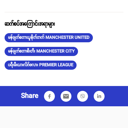
ဆက်စပ်အကြောင်းအရာများ
မန်ချက်စတာယူနိုက်တက် MANCHESTER UNITED
မန်ချက်စတာစီးတီး MANCHESTER CITY
ပရီးမီးယားလိဂ်ဖလား PREMIER LEAGUE
Share
email