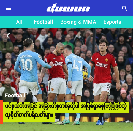
search
All
Football
Boxing & MMA
Esports
arrow_back_ios
Football
ပင်နယ်တီအပြင် အခြားကိစ္စတစ်ခုကိုပါ အပြစ်ရှာနေကြပြီဖြစ်တဲ့
ယူနိုက်တက်ပရိသတ်များ