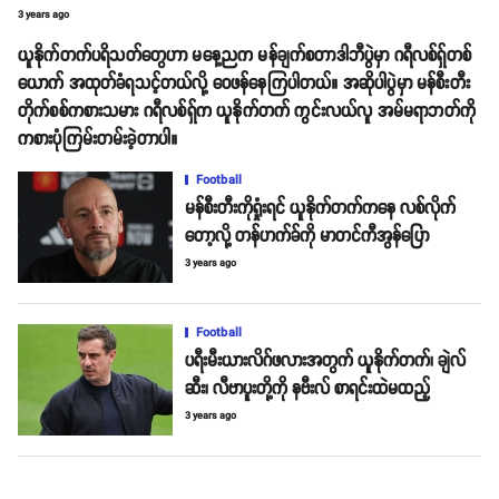
3 years ago
ယူနိုက်တက်ပရိသတ်တွေဟာ မနေ့ညက မန်ချက်စတာဒါဘီပွဲမှာ ဂရီလစ်ရှ်တစ်
ယောက် အထုတ်ခံရသင့်တယ်လို့​ ဝေဖန်နေကြပါတယ်။ အဆိုပါပွဲမှာ မန်စီးတီး
တိုက်စစ်ကစားသမား ဂရီလစ်ရှ်က ယူနိုက်တက် ကွင်းလယ်လူ အမ်မရာဘတ်ကို
ကစားပုံကြမ်းတမ်းခဲ့တာပါ။
Football
မန်စီးတီးကိုရှုံးရင် ယူနိုက်တက်ကနေ လစ်လိုက်
တော့လို့ တန်ဟက်ခ်ကို မာတင်ကီအွန်ပြော
3 years ago
Football
ပရီးမီးယားလိဂ်ဖလားအတွက် ယူနိုက်တက်၊ ချဲလ်
ဆီး၊ လီဗာပူးတို့ကို နဗီးလ် စာရင်းထဲမထည့်
3 years ago