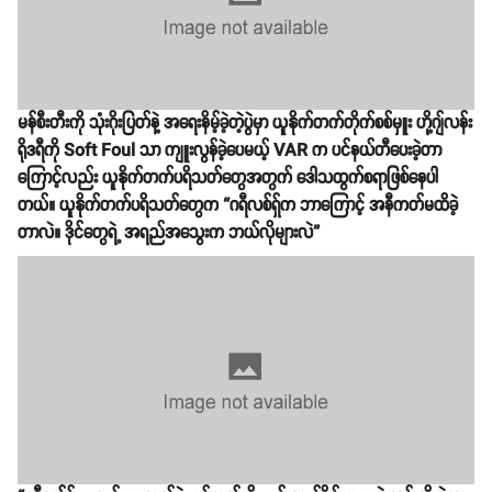
မန်စီးတီးကို သုံးဂိုးပြတ်နဲ့ အရေးနိမ့်ခဲ့တဲ့ပွဲမှာ ယူနိုက်တက်တိုက်စစ်မှူး ဟို့ဂျ်လန်း
ရိုဒရီကို Soft Foul သာ ကျူးလွန်ခဲ့ပေမယ့် VAR က ပင်နယ်တီပေးခဲ့တာ
ကြောင့်လည်း ယူနိုက်တက်ပရိသတ်တွေအတွက် ဒေါသထွက်စရာဖြစ်နေပါ
တယ်။ ယူနိုက်တက်ပရိသတ်တွေက “ဂရီလစ်ရှ်က ဘာကြောင့် အနီကတ်မထိခဲ့
တာလဲ။ ဒိုင်တွေရဲ့ အရည်အသွေးက ဘယ်လိုများလဲ”