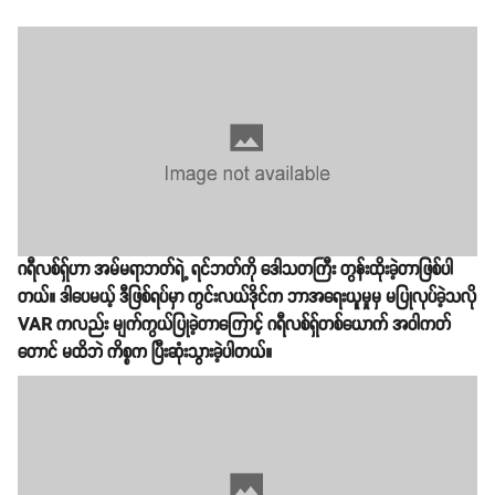
ဂရီလစ်ရှ်ဟာ အမ်မရာဘတ်ရဲ့ ရင်ဘတ်ကို ဒေါသတကြီး တွန်းထိုးခဲ့တာဖြစ်ပါ
တယ်။ ဒါပေမယ့် ဒီဖြစ်ရပ်မှာ ကွင်းလယ်ဒိုင်က ဘာအရေးယူမှုမှ မပြုလုပ်ခဲ့သလို
VAR ကလည်း မျက်ကွယ်ပြုခဲ့တာကြောင့် ဂရီလစ်ရှ်တစ်ယောက် အဝါကတ်
တောင် မထိဘဲ ကိစ္စက ပြီးဆုံးသွားခဲ့ပါတယ်။