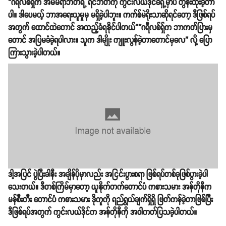
“ဂရီလစ်ရှ်က အမ်မရာဘတ်ရဲ့ ရင်ဘတ်ကို ကွင်းလယ်ဒိုင်ရှေ့မှာပဲ တွန်းထိုးခဲ့တာ
ပါ။ ဒါပေမယ့် ဘာအရေးယူမှုမှ မရှိခဲ့ပါဘူး။ ကက်စ်မဲရိုးသာဆိုရင်တော့ ဒီဖြစ်ရပ်
အတွက် ထောင်ထဲတောင် အထည့်ခံရနိုင်ပါတယ်”​“ဂရီလစ်ရှ်က ဘာကတ်ပြားမှ
တောင် အပြမခံခဲ့ရပါလား။ သူက ဒါမျိုး ကျူးလွန်ခဲ့တာတောင်မှလေ” လို့ ပြော
ကြားသွားခဲ့ပါတယ်။
ဒါ့အပြင် ပွဲပြီးခါနီး အချိန်ပိုမှာလည်း အငြင်းပွားစရာ ဖြစ်ရပ်တစ်ခုဖြစ်ပွားခဲ့ပါ
သေးတယ်။ ဒီတစ်ကြိမ်မှာတော့ ယူနိုက်တက်တောင်ပံ ကစားသမား အန်တိုနီက
မန်စီးတီး တောင်ပံ ကစားသမား ဒိုကူကို ရည်ရွယ်ချက်ရှိရှိ ဖြတ်ကန်ခဲ့တာဖြစ်ပြီး
ဒီဖြစ်ရပ်အတွက် ကွင်းလယ်ဒိုင်က အန်တိုနီကို အဝါကတ်ပြသခဲ့ပါတယ်။