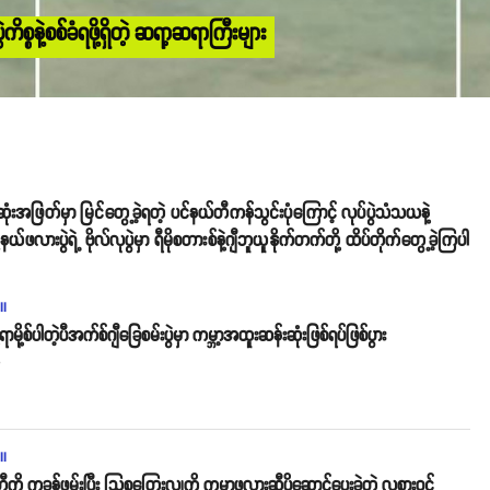
္စနဲ့စစ်ခံရဖို့ရှိတဲ့ ဆရာ့ဆရာကြီးများ
အဆုံးအဖြတ်မှာ မြင်တွေ့ခဲ့ရတဲ့ ပင်နယ်တီကန်သွင်းပုံကြောင့် လုပ်ပွဲသံသယနဲ့
်ဖလားပွဲရဲ့ ဗိုလ်လုပွဲမှာ ရီမိုစတားစ်နဲ့ဂျီဘူယူနိုက်တက်တို့ ထိပ်တိုက်တွေ့ခဲ့ကြပါ
ll
ရာမို့စ်ပါတဲ့ပီအက်စ်ဂျီခြေစမ်းပွဲမှာ ကမ္ဘာ့အထူးဆန်းဆုံးဖြစ်ရပ်ဖြစ်ပွား
o
ll
ကို ကခုန်ဖမ်းပြီး သြစတြေးလျကို ကမ္ဘာ့ဖလားဆီပို့ဆောင်ပေးခဲ့တဲ့ လူစားဝင်