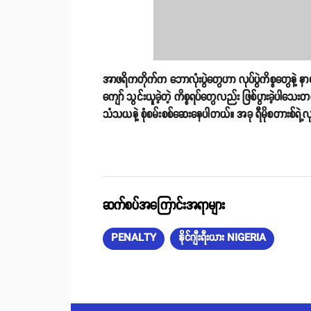
အာဖရိကတိုက်က ဘောလုံးပွဲတွေဟာ လုပ်ပွဲကိစ္စတွေနဲ့ နာ
ကျော် သွင်းယူခဲ့တဲ့ ကိစ္စရပ်တွေလည်း ဖြစ်ပွားခဲ့ပါသေ
သံသယနဲ့ စုံစမ်းစစ်ဆေးနေပါတယ်။ အခု ရီမိုစတားစ်ရဲ
ဆက်စပ်အကြောင်းအရာများ
PENALTY
နိုင်ဂျီးရီးယား NIGERIA