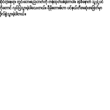
ုင်တဲ့နေရာ၊ ကွင်းဘေးစည်းဘက်ကို ကန်ထုတ်ပစ်ခဲ့တာပါ။ အဲ့ဒီနောက် သူ့ရဲ့ပင်
းကိုတောင် လုပ်ပြသွားခဲ့ပါသေးတယ်။ ရီမိုစတားစ်ဟာ ပင်နယ်တီအဆုံးအဖြတ်မှာ
ဗိုလ်စွဲသွားခဲ့ပါတယ်။