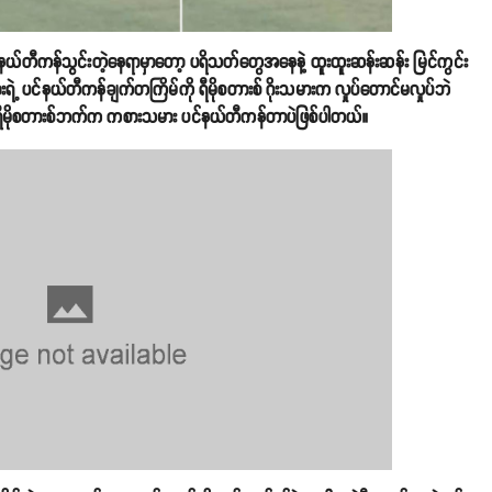
င်နယ်တီကန်သွင်းတဲ့နေရာမှာတော့ ပရိသတ်တွေအနေနဲ့ ထူးထူးဆန်းဆန်း မြင်ကွင်း
ရဲ့ ပင်နယ်တီကန်ချက်တကြိမ်ကို ရီမိုစတားစ် ဂိုးသမားက လှုပ်တောင်မလှုပ်ဘဲ
ာ့ ရီမိုစတားစ်ဘက်က ကစားသမား ပင်နယ်တီကန်တာပဲဖြစ်ပါတယ်။