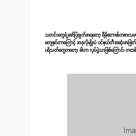
သတင်းတွေရဲ့ဖော်ပြချက်အရတော့ ရီမိုစတားစ်ကစားသမားတွေ
ကျေနပ်တာကြောင့် အခုလိုမျိုးပဲ ပင်နယ်တီအဆုံးအဖြတ်
ပရိသတ်တွေကတော့ ဒါဟာ လုပ်ပွဲသာဖြစ်ကြောင်း တထစ