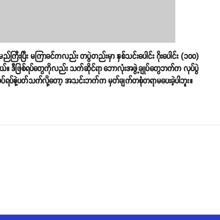
မည်ကြီးပြီး မကြာခင်ကလည်း တပွဲတည်းမှာ နှစ်သင်းပေါင်း ဂိုးပေါင်း (၁၀၀)
းတယ်။ ဒီဖြစ်ရပ်တွေကိုလည်း သက်ဆိုင်ရာ ဘောလုံးအဖွဲ့ချုပ်တွေဘက်က လုပ်ပွဲ
့လုပ်ရပ်နဲ့ပတ်သက်လို့တော့ အသင်းဘက်က မှတ်ချက်တစုံတရာမပေးခဲ့ပါဘူး။