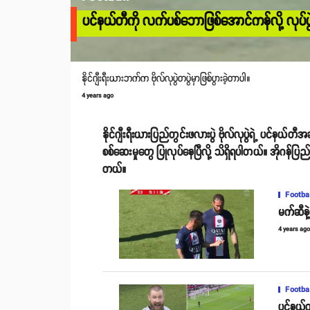
ပင်နယ်တီကို လက်ပစ်ဘောဖြစ်အောင်ကန်လို့ လုပ်ပွဲကိစ
နိုင်ဂျီးရီးယားဘက်က ဗိုလ်လုပွဲတပွဲမှာဖြစ်ပွားခဲ့တာပါ။
4 years ago
နိုင်ဂျီးရီးယားပြည်တွင်းဖလားပွဲ ဗိုလ်လုပွဲရဲ့ ပင်နယ်တီ
စစ်ဆေးမှုတွေ ပြုလုပ်နေပြီလို့ သိရှိရပါတယ်။ အိုဂန်ပြည်နယ
တယ်။
Footba
မက်ဆီနဲ့
4 years ag
Footba
ပင်နယ်တီ