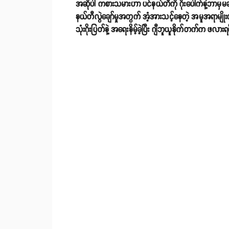
အဆိုပါ ကစားသမားဟာ ပင်နယ်တီကို ဂိုးပေါက်နဲ့ဘာမှမဆိ
နယ်တီလွဲချော်မှုအတွက် အံ့အားသင့်နေတဲ့ အမူအရာမျို
သုံးဂိုးပြတ်နဲ့ အရေးနိမ့်ခဲ့ပြီး ဂျီဘူယူနိုက်တက်က ဖလားရ