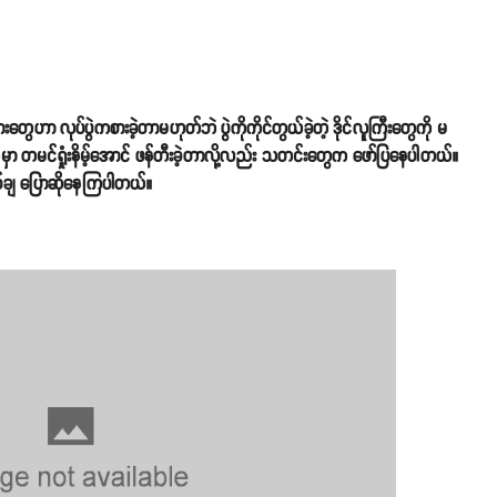
ဟာ လုပ်ပွဲကစားခဲ့တာမဟုတ်ဘဲ ပွဲကိုကိုင်တွယ်ခဲ့တဲ့ ဒိုင်လူကြီးတွေကို မ
မှာ တမင်ရှုံးနိမ့်အောင် ဖန်တီးခဲ့တာလို့လည်း သတင်းတွေက ဖော်ပြနေပါတယ်။
်ချ ပြောဆိုနေကြပါတယ်။