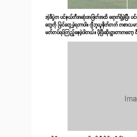
အဲ့ဒီပွဲက ပင်နယ်တီအဆုံးအဖြတ်အထိ ရောက်ရှိခဲ့ပြီး ပ
တွေကို မြင်တွေ့ခဲ့ရတာပါ။ ဂျီဘူယူနိုက်တက် ကစားသမား
မတ်တပ်ရပ်ကြည့်နေခဲ့ပါတယ်။ ပိုပြီးဆိုးရွားတာကတေ