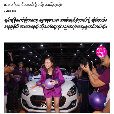
ကားလက်ဆောင်ပေးမယ်လို့လည်း မထင်ခဲ့ဘူးတဲ့။
7 years ago
ချမ်းမြေ့မောင်ချိုကတော့ မွေးနေ့လေးမှာ အရမ်းပျော်ခဲ့ရတယ်လို့ ဆိုပါတယ်။
အခုချိန်ထိ အားပေးနေတဲ့ ပရိသတ်တွေကိုလည်းအရမ်းကျေးဇူးတင်တယ်တဲ့။