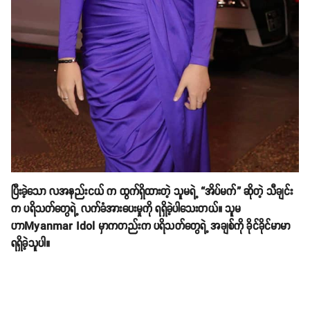
ပြီးခဲ့သော လအနည်းငယ် က ထွက်ရှိထားတဲ့ သူမရဲ့ “အိပ်မက်” ဆိုတဲ့ သီချင်း
က ပရိသတ်တွေရဲ့ လက်ခံအားပေးမှုကို ရရှိခဲ့ပါသေးတယ်။ သူမ
ဟာMyanmar Idol မှာကတည်းက ပရိသတ်တွေရဲ့ အချစ်ကို ခိုင်ခိုင်မာမာ
ရရှိခဲ့သူပါ။