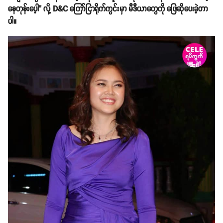
နေတုန်းပေ့ါ" လို့ D&C ကြော်ငြာရိုက်ကွင်းမှာ မီဒီယာတွေကို ဖြေဆိုပေးခဲ့တာ
ပါ။