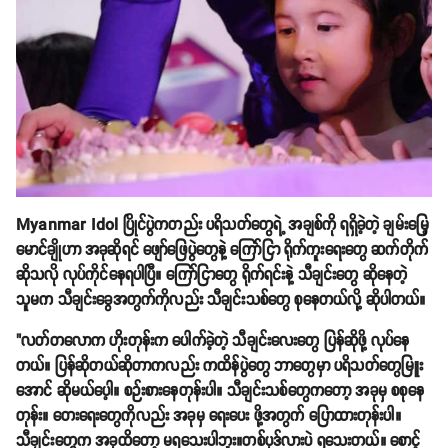
Myanmar Idol ပြိုင်ပွဲကတည်း ပရိသတ်တွေရဲ့ အချစ်ကို ရရှိခဲ့တဲ့ ချမ်းမြေ့
မောင်ချိုဟာ အခုဆိုရင် ဖျော်ဖြေပွဲတွေနဲ့ ကြော်ငြာ ရိုက်ကူးရေးတွေ ဆက်တိုက်
ဆိုသလို လုပ်ကိုင်နေရပါပြီ။ ကြော်ငြာတွေ ရိုက်ရင်းနဲ့ သီချင်းတွေ ဆိုနေတဲ့
သူမက သီချင်းခွေအတွက်ကိုလည်း သီချင်းသစ်တွေ စုနေတယ်လို့ ဆိုပါတယ်။
"လတ်တလောက ဟိုးတုန်းက ပေါက်ခဲ့တဲ့ သီချင်းလေးတွေ ပြန်ဆိုဖို့ လုပ်နေ
တယ်။ ပြန်ဆိုတယ်ဆိုတာကလည်း ကထိန်ပွဲတွေ ဘာတွေမှာ ပရိသတ်တွေမြူး
အောင် ဆိုမယ်ပေ့ါ။ စဉ်းစားနေတုန်းပါ။ သီချင်းသစ်တွေကတော့ အခုမှ စစုနေ
တုန်း။ တေးရေးတွေကိုလည်း အခုမှ ရေးပေး ဖို့အတွက် ပြောထားတုန်းပါ။
သီချင်းတွေက အခုထိတော့ မရသေးပါဘူး။တစ်ပုဒ်လားပဲ ရသေးတယ်။ စောင့်