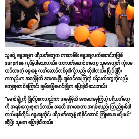
သူမရဲ့ မွေးနေ့မှာ ပရိသတ်တွေက ကားတစ်စီး မွေးနေ့လက်ဆောင်အဖြစ်
surprise လုပ်ခဲ့ပါသေးတယ်။ ကားလက်ဆောင်ကတော့ သူမအတွက် လုံးဝမ
ထင်ထားတဲ့ မွေးနေ့ လက်ဆောင်တစ်ခုပါလို့လည်း ဆိုပါတယ်။ ပြိုင်ပွဲပြီး
ကတည်းက အခုချိန်ထိ အားပေးပြီး ချစ်ခင်ပေးကြတဲ့ ပရိသတ်တွေကိုလည်း
ကျေးဇူးတင်ကြောင်း ချမ်းမြေ့မောင်ချိုက ပြောခဲ့ပါသေးတယ်။
“မောင်ချို့ကို ပြိုင်ပွဲစကတည်းက အခုချိန်ထိ အားပေးနေကြတဲ့ ပရိသတ်တွေ
ကို အရမ်းကျေးဇူးတင်တယ်။ အခုထိ အားပေးတာ အရမ်းလည်း ကြည်နူးမိပါ
တယ်။နှစ်တိုင်း မွေးနေ့တိုင်း ပရိသတ်တွေနဲ့ ဆုံနိုင်အောင် ကြိုးစားပေးပါ့မယ်”
ဆိုပြီး သူမက ပြောခဲ့ပါတယ်။