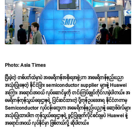
Photo: Asia Times
ပြီးခဲ့တဲ့ တစ်ပတ်ထဲမှာပဲ အမေရိကန်အစိုးရအဖွဲ့ဟာ အမေရိကန်နည်းပညာ
အသုံးပြုနေတဲ့ နိုင်ငံခြား semiconductor supplier များနဲ့ Huawei
အကြား အရောင်းအဝယ် လုပ်‌ဆောင်မှုကို တင်းကြပ်ချုပ်ကိုင်လာခဲ့ပါတယ်။ အ
မေရိကန်ကုန်သွယ်ရေးဌာနရဲ့ ပြင်ဆင်ထားတဲ့ ပို့ကုန်ဥပဒေအရ နိုင်ငံတကာမှ
Semiconductor လုပ်ငန်းတွေဟာ အမေရိကန်နည်းပညာနဲ့ ဆော့ဖ်ဝဲလ်များ
အသုံးပြုထားပါက ကုန်သွယ်ရေးဌာနရဲ့ ခွင့်ပြုချက်လိုင်စင်ရမှပဲ Huawei နဲ့
အရောင်းအဝယ် လုပ်နိုင်မှာ ဖြစ်တယ်လို့ ဆိုပါတယ်။