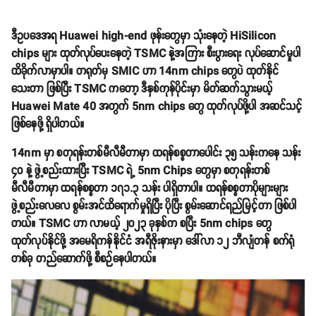
ဒီဥပဒေအရ Huawei high-end ဖုန်းတွေမှာ သုံးနေတဲ့ HiSilicon
chips များ ထုတ်လုပ်ပေးနေတဲ့ TSMC နဲ့အကြား စီးပွားရေး လုပ်ဆောင်မှုပါ
ထိခိုက်လာမှာပါ။ တရုတ်မှ SMIC ဟာ 14nm chips တွေပဲ ထုတ်နိုင်
သေးတာ ဖြစ်ပြီး TSMC ကတော့ ဒီနှစ်ကုန်ပိုင်းမှာ မိတ်ဆက်သွားမယ့်
Huawei Mate 40 အတွက် 5nm chips တွေ ထုတ်လုပ်ဖို့ပါ အဆင်သင့်
ဖြစ်နေဖို့ ရှိပါတယ်။
14nm မှာ စတုရန်းတစ်မီလီမီတာမှာ ထရန်စစ္စတာပေါင်း ၃၅ သန်းကနေ သန်း
၄၀ နဲ့ ဖွဲ့စည်းထားပြီး TSMC ရဲ့ 5nm Chips တွေမှာ စတုရန်းတစ်
မီလီမီတာမှာ ထရန်စစ္စတာ ၁၇၁.၃ သန်း ပါရှိတာပါ။ ထရန်စစ္စတာပိုများများ
ဖွဲ့စည်းလေလေ စွမ်းအင်ထိရောက်မှုရှိပြီး ပိုပြီး စွမ်းဆောင်ရည်မြင့်တာ ဖြစ်ပါ
တယ်။ TSMC ဟာ လာမယ့် ၂၀၂၃ ခုနှစ်က စပြီး 5nm chips တွေ
ထုတ်လုပ်နိုင်ဖို့ အမေရိကန်နိုင်ငံ အရီဇိုးနားမှာ ဒေါ်လာ ၁၂ ဘီလျံတန် စက်ရုံ
တစ်ခု တည်ဆောက်ဖို့ စီစဉ်နေပါတယ်။