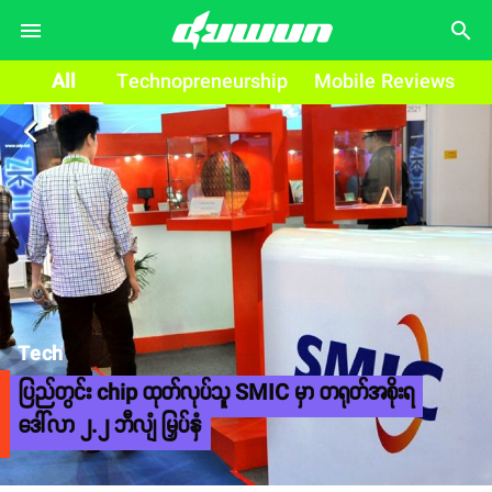
search
All
Technopreneurship
Mobile Reviews
arrow_back_ios
Tech
ပြည်တွင်း chip ထုတ်လုပ်သူ SMIC မှာ တရုတ်အစိုးရ
ဒေါ်လာ ၂.၂ ဘီလျံ မြှပ်နှံ