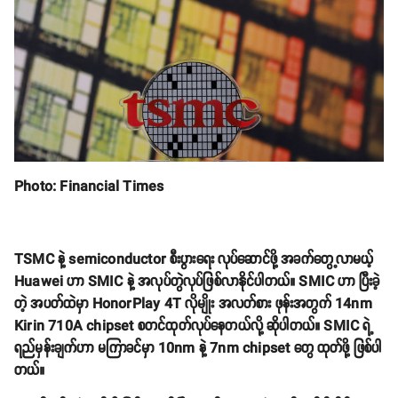
Photo: Financial Times
TSMC နဲ့ semiconductor စီးပွားရေး လုပ်ဆောင်ဖို့ အခက်တွေ့လာမယ့်
Huawei ဟာ SMIC နဲ့ အလုပ်တွဲလုပ်ဖြစ်လာနိုင်ပါတယ်။ SMIC ဟာ ပြီးခဲ့
တဲ့ အပတ်ထဲမှာ HonorPlay 4T လိုမျိုး အလတ်စား ဖုန်းအတွက် 14nm
Kirin 710A chipset စတင်ထုတ်လုပ်နေတယ်လို့ ဆိုပါတယ်။ SMIC ရဲ့
ရည်မှန်းချက်ဟာ မကြာခင်မှာ 10nm နဲ့ 7nm chipset တွေ ထုတ်ဖို့ ဖြစ်ပါ
တယ်။