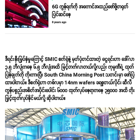
6G ကွန်ရက်ကို အကောင်အထည်ဖော်ဖို့တရုတ်
ပြင်ဆင်နေ
8 years ago
ဒီရင်းနှီးမြှပ်နှံမှုကြောင့် SMIC စက်ရုံနဲ့ မှတ်ပုံတင်ထားတဲ့ ငွေရင်းဟာ ဒေါ်လာ
၃.၅ ဘီလျံကနေ ၆.၅ ဘီလျံအထိ မြင့်တက်လာတယ်လို့လည်း ကုမ္ပဏီရဲ့ ထုတ်
ပြန်ချက်ကို ကိုးကားပြီး South China Morning Post သတင်းမှာ ဖော်ပြ
ထားပါတယ်။ ဒီစက်ရုံဟာ တစ်လမှာ 14nm wafers ခရစ္စတယ်လိုင်း ဆီလီ
ကွန်ပစ္စည်းအစိတ်အပိုင်းပေါင်း ၆၀၀၀ ထုတ်လုပ်နေရာကနေ ၃၅၀၀၀ အထိ တိုး
မြှင့်ထုတ်လုပ်နိုင်မယ်လို့ ဆိုပါတယ်။