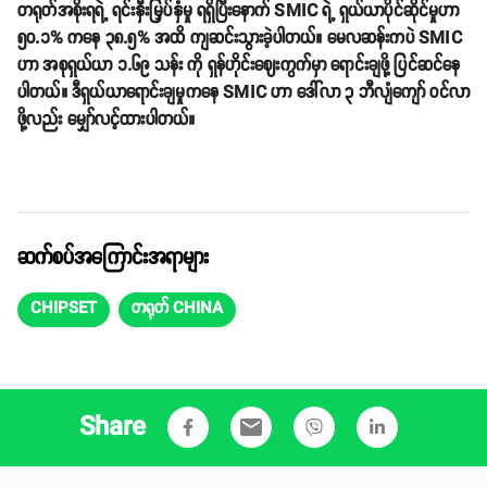
တရုတ်အစိုးရရဲ့ ရင်းနှီးမြှပ်နှံမှု ရရှိပြီးနောက် SMIC ရဲ့ ရှယ်ယာပိုင်ဆိုင်မှုဟာ
၅၀.၁% ကနေ ၃၈.၅% အထိ ကျဆင်းသွားခဲ့ပါတယ်။ မေလဆန်းကပဲ SMIC
ဟာ အစုရှယ်ယာ ၁.၆၉ သန်း ကို ရှန်ဟိုင်းဈေးကွက်မှာ ရောင်းချဖို့ ပြင်ဆင်နေ
ပါတယ်။ ဒီရှယ်ယာရောင်းချမှုကနေ SMIC ဟာ ဒေါ်လာ ၃ ဘီလျံကျော် ဝင်လာ
ဖို့လည်း မျှော်လင့်ထားပါတယ်။
ဆက်စပ်အကြောင်းအရာများ
CHIPSET
တရုတ် CHINA
Share
email