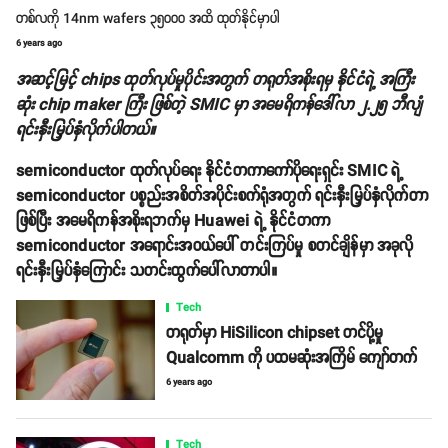
တစ်လကို 14nm wafers ၃၅၀၀၀ အထိ ထုတ်နိုင်မှာပါ
6 years ago
အဆင့်မြင့် chips ထုတ်လုပ်မှုပိုင်းအတွက် တရုတ်အစိုးရမှ နိုင်ငံရဲ့ အကြီး
ဆုံး chip maker ကြီး ဖြစ်တဲ့ SMIC မှာ အမေရိကန်ဒေါ်လာ ၂.၂၅ ဘီလျံ
ရင်းနှီးမြှပ်နှံလိုက်ပါတယ်။
semiconductor ထုတ်လုပ်ရေး နိုင်ငံတကာကော်ပိုရေးရှင်း SMIC ရဲ့
semiconductor ပစ္စည်းအစိတ်အပိုင်းစက်ရုံအတွက် ရင်းနှီးမြှပ်နှံလိုက်တာ
ဖြစ်ပြီး အမေရိကန်အစိုးရဘက်မှ Huawei ရဲ့ နိုင်ငံတကာ
semiconductor အရောင်းအဝယ်ပေါ် တင်းကြပ်မှု စတင်ချိန်မှာ အခုလို
ရင်းနှီးမြှပ်နှံကြောင်း သတင်းထွက်ပေါ်လာတာပါ။
Tech
တရုတ်မှာ HiSilicon chipset တင်ပို့မှု
Qualcomm ကို ပထမဆုံးအကြိမ် ကျော်တက်
6 years ago
Tech