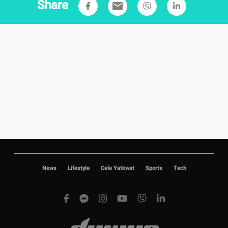
Share
email
News
Lifestyle
Cele Yatkwat
Sports
Tech