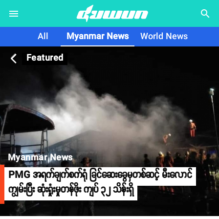
search
All
Myanmar News
World News
Featured
arrow_back_ios
Myanmar News
PMG အရက်ချက်စက်ရုံ ခြင်ဆေးခွေမှတစ်ဆင့် မီးလောင်
ကျွမ်းပြီး ဆုံးရှုံးမှုတန်ဖိုး ကျပ် ၃၂ သိန်းရှိ