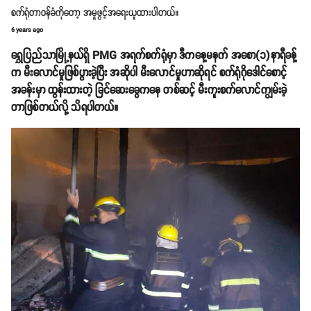
စက်ရုံတာဝန်ခံကိုတော့ အမှုဖွင့်အရေးယူထားပါတယ်။
6 years ago
ရွှေပြည်သာမြို့နယ်ရှိ PMG အရက်စက်ရုံမှာ ဒီကနေ့မနက် အစော(၁)နာရီခန့်
က မီးလောင်မှုဖြစ်ပွားခဲ့ပြီး အဆိုပါ မီးလောင်မှုဟာဆိုရင် စက်ရုံဂိုဒေါင်စောင့်
အခန်းမှာ ထွန်းထားတဲ့ ခြင်ဆေးခွေကနေ တစ်ဆင့် မီးကူးစက်လောင်ကျွမ်းခဲ့
တာဖြစ်တယ်လို့ သိရပါတယ်။