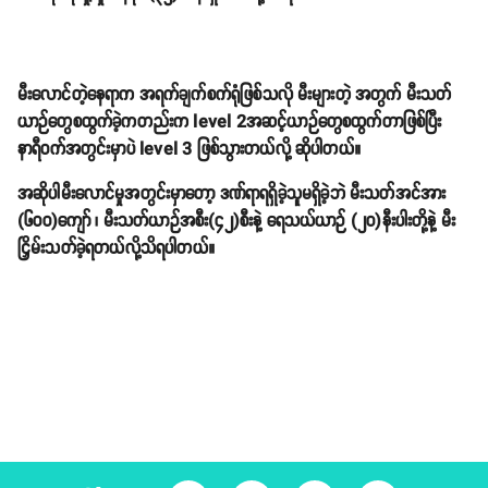
မီးလောင်တဲ့နေရာက အရက်ချက်စက်ရုံဖြစ်သလို မီးများတဲ့ အတွက် မီးသတ်
ယာဉ်တွေစထွက်ခဲ့ကတည်းက level 2အဆင့်ယာဉ်တွေစထွက်တာဖြစ်ပြီး
နာရီဝက်အတွင်းမှာပဲ level 3 ဖြစ်သွားတယ်လို့ ဆိုပါတယ်။
အဆိုပါမီးလောင်မှုအတွင်းမှာတော့ ဒဏ်ရာရရှိခဲ့သူမရှိခဲ့ဘဲ မီးသတ်အင်အား
(၆၀၀)ကျော် ၊ မီးသတ်ယာဉ်အစီး(၄၂)စီးနဲ့ ရေသယ်ယာဉ် (၂၀)နီးပါးတို့နဲ့ မီး
ငြှိမ်းသတ်ခဲ့ရတယ်လို့သိရပါတယ်။