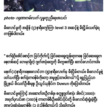
photo- ဂရုဏာကမ်းလက် လူမှုကူညီရေးအသင်း
မီးလောင်မှုကို အချိန် (၄)နာရီကျော်ကြာ level 3 အဆင့်နဲ့ မီးငြှိမ်းသတ်ခဲ့ရ
တာဖြစ်ပါတယ်။
“ စက်ရုံဂိုဒေါင်စောင့်က ခြင်ကိုက်လို့ ခြင်ဆေးခွေထွန်းရာကနေ ခြင်ဆေးခွေက
နေတစ်ဆင့် ဘေးမှာရှိတဲ့ ဂျက်ဖာပုံးတွေကို မီးကူးစက်ပြီး စတင်လောင်တာပါ။
မနက်(၁)နာရီကနေစလောင်တာ (၅)နာရီလောက်မှ မီးငြိမ်းတယ်။ မီးလောင်မှုနဲ့
ပတ်သက်ပြီး စက်ရုံတာဝန်ခံကိုတော့ အမှုဖွင့်ထားပါတယ်”လို့ ရွှေပြည်သာ
မြို့နယ် မီးသတ်ဦးစီးမှူး ဦးသွင်ယုနိုင်က Duwun ကိုပြောပါတယ်။
မီးလောင်မှုကြောင့် အဆောက်အဦတစ်ခု၊ စက္ကူဂျက်ဖာပုံး ဒါဇင်(၁၀၀၀)၊
အရက်ပုလင်းဖာ (၁၀၀)နဲ့ ကားတစ်စီးဦးခေါင်းပိုင်းတို့ မီးလောင်ဆုံးရှုံးခဲ့ပြီး
အားလုံးဆုံးရှုံးမှုတန်ဖိုး (၃၂)သိန်းရှိတယ်လို့ သိရပါတယ်။