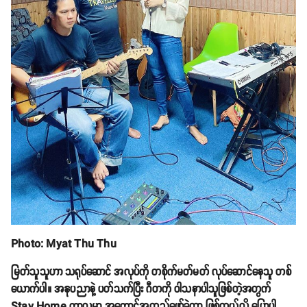
Photo: Myat Thu Thu
မြတ်သူသူဟာ သရုပ်ဆောင် အလုပ်ကို တစိုက်မတ်မတ် လုပ်ဆောင်နေသူ တစ်
ယောက်ပါ။ အနုပညာနဲ့ ပတ်သက်ပြီး ဂီတကို ဝါသနာပါသူဖြစ်တဲ့အတွက်
Stay Home ကာလမှာ အကောင်အထည်ဖော်ခဲ့တာ ဖြစ်တယ်လို့ ပြောပါ