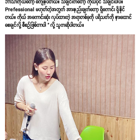
ဘာသာကိုယ်တော့ ကျေနပ်တယ်။ သီချင်းကတော့ ကိုယ်ပိုင် သီချင်းပါပဲ။
Prefessional မဟုတ်တဲ့အတွက် အားနည်းချက်တော့ ရှိကောင်း ရှိနိုင်
တယ်။ ကိုယ် အကောင်းဆုံး လုပ်ထားတဲ့ အရာတစ်ခုကို ပရိသတ်ကို နားထောင်
စေချင်လို့ စီစဉ်ဖြစ်တာပါ " လို့ သူကဆိုပါတယ်။