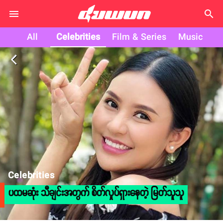
search
All
Celebrities
Film & Series
Music
arrow_back_ios
Celebrities
ပထမဆုံး သီချင်းအတွက် စိတ်လှုပ်ရှားနေတဲ့ မြတ်သူသူ