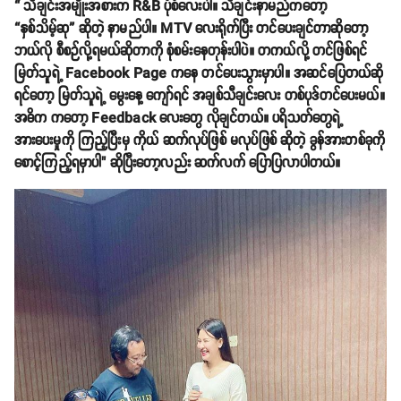
“ သီချင်းအမျိုးအစားက R&B ပုံစံလေးပါ။ သီချင်းနာမည်ကတော့
“နှစ်သိမ့်ဆု” ဆိုတဲ့ နာမည်ပါ။ MTV လေးရိုက်ပြီး တင်ပေးချင်တာဆိုတော့
ဘယ်လို စီစဉ်လို့ရမယ်ဆိုတာကို စုံစမ်းနေတုန်းပါပဲ။ တကယ်လို့ တင်ဖြစ်ရင်
မြတ်သူရဲ့ Facebook Page ကနေ တင်ပေးသွားမှာပါ။ အဆင်ပြေတယ်ဆို
ရင်တော့ မြတ်သူရဲ့ မွေးနေ့ ကျော်ရင် အချစ်သီချင်းလေး တစ်ပုဒ်တင်ပေးမယ်။
အဓိက ကတော့ Feedback လေးတွေ လိုချင်တယ်။ ပရိသတ်တွေရဲ့
အားပေးမှုကို ကြည့်ပြီးမှ ကိုယ် ဆက်လုပ်ဖြစ် မလုပ်ဖြစ် ဆိုတဲ့ ခွန်အားတစ်ခုကို
စောင့်ကြည့်ရမှာပါ" ဆိုပြီးတော့လည်း ဆက်လက် ပြောပြလာပါတယ်။