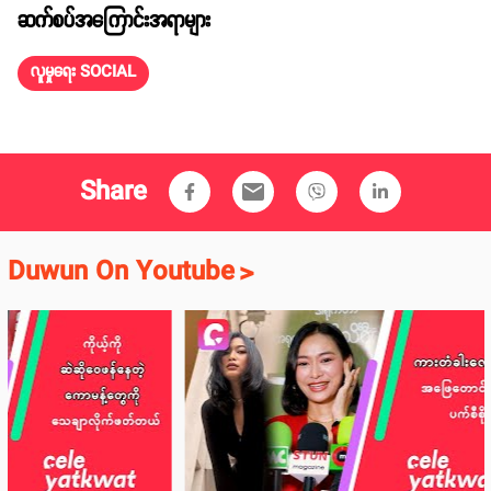
ဆက်စပ်အကြောင်းအရာများ
လူမှုရေး SOCIAL
Share
email
Duwun On Youtube
>