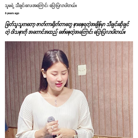
သူမရဲ့ သီချင်းလေးအကြောင်း ပြောပြလာပါတယ်။
6 years ago
မြတ်သူသူကတော့ ဇာတ်ကားရိုက်တာတွေ နားနေရတဲ့အချိန်မှာ သီချင်းဆိုချင်
တဲ့ ဝါသနာကို အကောင်အထည် ဖော်နေတဲ့အကြောင်း ပြောပြလာပါတယ်။