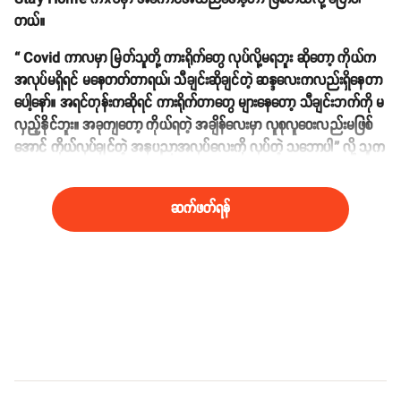
တယ်။
“ Covid ကာလမှာ မြတ်သူတို့ ကားရိုက်တွေ လုပ်လို့မရဘူး ဆိုတော့ ကိုယ်က
အလုပ်မရှိရင် မနေတတ်တာရယ်၊ သီချင်းဆိုချင်တဲ့ ဆန္ဒလေးကလည်းရှိနေတာ
ပေါ့နော်။ အရင်တုန်းကဆိုရင် ကားရိုက်တာတွေ များနေတော့ သီချင်းဘက်ကို မ
လှည့်နိုင်ဘူး။ အခုကျတော့ ကိုယ်ရတဲ့ အချိန်လေးမှာ လူစုလူဝေးလည်းမဖြစ်
အောင် ကိုယ်လုပ်ချင်တဲ့ အနုပညာအလုပ်လေးကို လုပ်တဲ့ သဘောပါ” လို့ သူက
ဆိုပါတယ်။
ဆက်ဖတ်ရန်