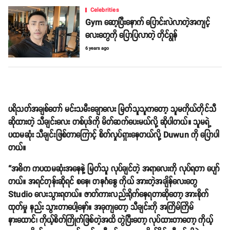
Celebrities
Gym ဆော့ပြီးနောက် ပြောင်းလဲလာတဲ့အကျင့်
လေးတွေကို ပြောပြလာတဲ့ တိုင်ရွန်
6 years ago
ပရိသတ်အချစ်တော် မင်းသမီးချောလေး မြတ်သူသူကတော့ သူမကိုယ်တိုင်သီ
ဆိုထားတဲ့ သီချင်းလေး တစ်ပုဒ်ကို မိတ်ဆက်ပေးမယ်လို့ ဆိုပါတယ်။ သူမရဲ့
ပထမဆုံး သီချင်းဖြစ်တာကြောင့် စိတ်လှုပ်ရှားနေတယ်လို့ Duwun ကို ပြောပါ
တယ်။
“အဓိက ကပထမဆုံးအနေနဲ့ မြတ်သူ လုပ်ချင်တဲ့ အရာလေးကို လုပ်ရတာ ပျော်
တယ်။ အရင်တုန်းဆိုရင် စနေ၊ တနင်္ဂနွေ ကိုယ် အားတဲ့အချိန်လေးတွေ
Studio လေးသွားရတယ်။ ဇာတ်ကားလည်းရိုက်နေရတာဆိုတော့ အားစိုက်
ထုတ်မှု နည်း သွားတာပေါ့နော်။ အခုကျတော့ သီချင်းကို အကြိမ်ကြိမ်
နားထောင်၊ ကိုယ့်စိတ်ကြိုက်ဖြစ်တဲ့အထိ တွဲပြီးတော့ လုပ်ထားတာတော့ ကိုယ့်