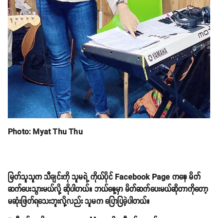
Photo: Myat Thu Thu
မြတ်သူသူက သီချင်းကို သူမရဲ့ ကိုယ်ပိုင် Facebook Page ကနေ မိတ်
ဆက်ပေးသွားမယ်လို့ ဆိုပါတယ်။ ဘယ်နေ့မှာ မိတ်ဆက်ပေးမယ်ဆိုတာကိုတော့
မဆုံးဖြတ်ရသေးဘူးလို့လည်း သူမက ပြောပြခဲ့ပါတယ်။