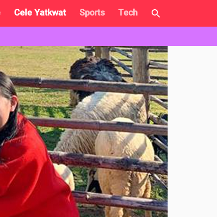
e
Cele Yatkwat
Sports
Tech