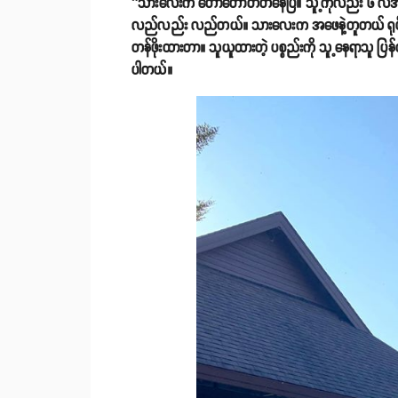
‘’သားလေးက တော်တော်တတ်နေပြီ။ သူ့ကိုလည်း ၆ 
လည်လည်း လည်တယ်။ သားလေးက အဖေနဲ့တူတယ် ရုပ်ရော၊ 
တန်ဖိုးထားတာ။ သူယူထားတဲ့ ပစ္စည်းကို သူ့နေရာသူ ပြ
ပါတယ်။