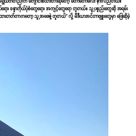
လအရွယ်ကတည်းက ကျောင်းစထားတာဆိုတော့ တော်တော်လေး နားလည်တယ်။
ခန္ဓာကိုယ်ပုံစံတွေရော၊ အကျင့်တွေရော တူတယ်။ သူ့ပစ္စည်းတွေဆို အရမ်း
န်ထားတတ်တာကတော့ သူ့အဖေနဲ့ တူတယ်’’ လို့ မီဒီယာအင်တာဗျူးတွေမှာ ဖြေဆိုခဲ့