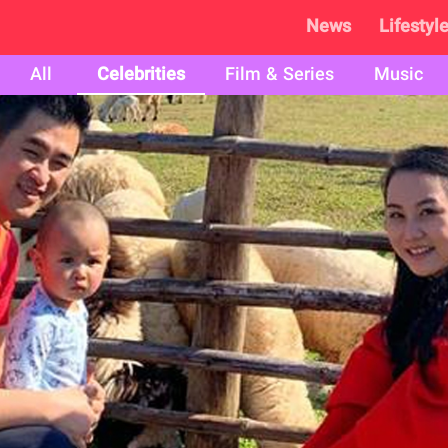
News
Lifestyl
All
Celebrities
Film & Series
Music