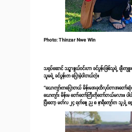
Photo: Thinzar Nwe Win
သရုပ်ဆောင် သဉ္ဇာနွယ်ဝင်းဟာ ခင်ပွန်းဖြစ်သူရဲ့ ချီးက
သူမရဲ့ ခင်ပွန်းက ပြောခဲ့ပါတယ်တဲ့။
‘’ယောကျာ်းကပြောတယ် မိန်းမအခုထိလုပ်တာအတော်ဆုံး
ယောကျာ်း မိန်းမ တော်တော်ကြီးကိုတော်တယ်မလား။ ပါပ
ပြီးတော့ မတ်လ ၂၄ ရက်နေ့ ည ၈ နာရီကျော်က သူ့ရဲ့ ဖ