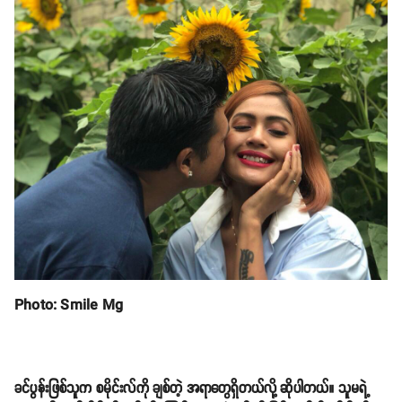
Photo: Smile Mg
ခင်ပွန်းဖြစ်သူက စမိုင်းလ်ကို ချစ်တဲ့ အရာတွေရှိတယ်လို့ ဆိုပါတယ်။ သူမရဲ့