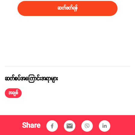
ဆက်ဖတ်ရန်
ဆက်စပ်အကြောင်းအရာများ
အချစ်
Share
email