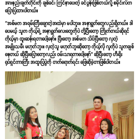
အားနည်းချက်တိုင်းကို ချစ်ခင်၊ ကြင်နာပေးတဲ့ ခင်ပွန်းဖြစ်တယ်လို့ စမိုင်းလ်က
ပြောပြထားပါတယ်။
‘’အစ်မက အရမ်းကြီးချောတဲ့အထဲမှာ မပါဘူး။ အနာရွတ်တွေလည်းရှိတယ်။ ဒါ
ပေမယ့် သူက ကိုယ့်ရဲ့ အနာရွတ်လေးတွေကိုပဲ တို့ပြီးတော့ ကြိုက်တယ်ဆိုရင်
ကိုယ့်မှာ ထူးဆန်းရတာပေါ့နော်။ ပြီးတော့ အစ်မက သိပ်ပြီးတော့ လှတဲ့
အမျိုးသမီး မဟုတ်ဘူး။ လှတဲ့သူ မဟုတ်ဘူးဆိုတော့ ကိုယ့်လို လူကိုပဲ သူကချစ်
နေတယ် ဆိုပြီးပြောတော့လည်း ဝမ်းသာရတာပေါ့နော်’’ ဆိုပြီးတော့ ဟီးရိုး
ရုပ်ရှင်ကားကြီး အထူးပြပွဲကို တက်ရောက်ရင်း ဖြေဆိုခဲ့တာဖြစ်ပါတယ်။