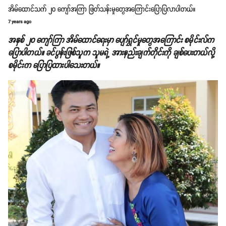
အိမ်ထောင်သက် ၂၀ ကျော်အကြာ ဖြတ်သန်းမှုတွေအကြောင်းပြောပြလာပါတယ်။
7 years ago
အနှစ် ၂၀ ကျော်ကြာ အိမ်ထောင်ရေးမှာ ပျော်ရွှင်မှုတွေအကြောင်း စမိုင်းလ်က
ပြောပါတယ်။ ခင်ပွန်းဖြစ်သူက သူမရဲ့ အားနည်းချက်တိုင်းကို ချစ်ပေးတယ်လို့
စမိုင်းက ပြောပြထားပါသေးတယ်။