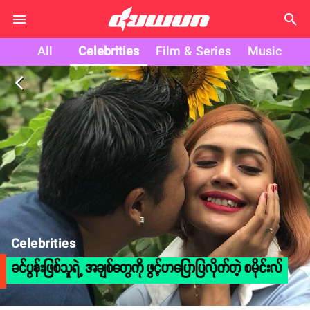
search
All
Celebrities
Film & Series
Music
arrow_back_ios
Celebrities
ခင်ပွန်းဖြစ်သူရဲ့ အချစ်တွေကို ဖွင့်ဟပြောပြလိုက်တဲ့ စမိုင်းလ်