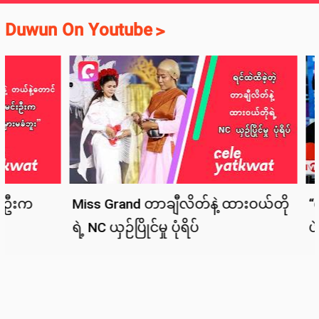
Duwun On Youtube
>