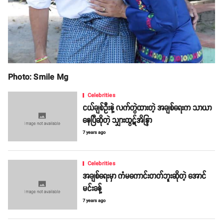
Photo: Smile Mg
Celebrities
ငယ်ချစ်ဦးနဲ့ လက်တွဲထားတဲ့ အချစ်ရေးက သာယာ
နေပြီဆိုတဲ့ သျှားထွဋ်အိန္ဒြာ
7 years ago
Celebrities
အချစ်ရေးမှာ ကံမကောင်းတတ်ဘူးဆိုတဲ့ အောင်
မင်းခန့်
7 years ago