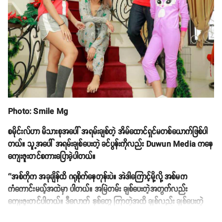
Photo: Smile Mg
စမိုင်းလ်ဟာ မိသားစုအပေါ် အရမ်းချစ်တဲ့ အိမ်ထောင်ရှင်မတစ်ယောက်ဖြစ်ပါ
တယ်။ သူ့အပေါ် အရမ်းချစ်ပေးတဲ့ ခင်ပွန်းကိုလည်း Duwun Media ကနေ
ကျေးဇူးတင်စကားပြောခဲ့ပါတယ်။
‘’အစ်ကိုက အခုချိန်ထိ ဂရုစိုက်နေတုန်းပဲ။ အဲဒါကြောင့်မို့လို့ အစ်မက
ကံကောင်းမယ့်အထဲမှာ ပါတယ်။ အမြဲတမ်း ချစ်ပေးတဲ့အတွက်လည်း
ကျေးဇူးတင်ပါတယ်။ ဒီလောက် နှစ်တွေ ကြာတဲ့အထိ ချစ်လည်း ချစ်ပေးတဲ့
အတွက်ကြောင့် ချစ်လည်း ချစ်ပါတယ်’’ လို့ သူကဆိုပါတယ်။