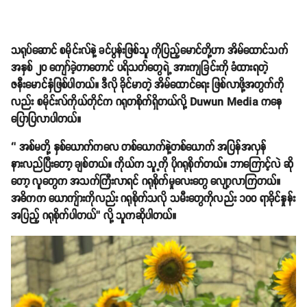
သရုပ်ဆောင် စမိုင်းလ်နဲ့ ခင်ပွန်းဖြစ်သူ ကိုပြည့်မောင်တို့ဟာ အိမ်ထောင်သက်
အနှစ် ၂၀ ကျော်ခဲ့တာတောင် ပရိသတ်တွေရဲ့ အားကျခြင်းကို ခံထားရတဲ့
ဇနီးမောင်နှံဖြစ်ပါတယ်။ ဒီလို ခိုင်မာတဲ့ အိမ်ထောင်ရေး ဖြစ်လာဖို့အတွက်ကို
လည်း စမိုင်းလ်ကိုယ်တိုင်က ဂရုတစိုက်ရှိတယ်လို့ Duwun Media ကနေ
ပြောပြလာပါတယ်။
‘’ အစ်မတို့ နှစ်ယောက်ကလေ တစ်ယောက်နဲ့တစ်ယောက် အပြန်အလှန်
နားလည်ပြီးတော့ ချစ်တယ်။ ကိုယ်က သူ့ကို ပိုဂရုစိုက်တယ်။ ဘာကြောင့်လဲ ဆို
တော့ လူတွေက အသက်ကြီးလာရင် ဂရုစိုက်မှုလေးတွေ လျော့လာကြတယ်။
အဓိကက ယောကျ်ားကိုလည်း ဂရုစိုက်သလို သမီးတွေကိုလည်း ၁၀၀ ရာခိုင်နှုန်း
အပြည့် ဂရုစိုက်ပါတယ်’’ လို့ သူကဆိုပါတယ်။