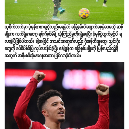
ယူနိုက်တက်မှာ ပုံမှန်ကစားခွင့်လည်းမရခဲ့ဘဲ ခြေစွမ်းပါပျောက်နေခဲ့ပေမယ့် ဆန်
ချိုဟာ လက်ရှိမှာတော့ ရန်းဂ်နစ်ခ်ရဲ့ ယုံကြည်မှုကိုရရှိနေပြီး ပုံမှန်ပွဲထွက်ခွင့်ပါ ရ
လာခဲ့ပြီဖြစ်ပါတယ်။ ဒါ့အပြင် အသင်းအတွက်လည်း ဂိုးဖန်တီးမှုတွေ၊ သွင်းဂိုး
တွေကို ခပ်စိပ်စိပ်ပြုလုပ်လာနိုင်ခဲ့ပြီး​ ဒေါ့မွန်က ခြေစွမ်းမျိုးကို ပြန်လည်ရရှိဖို့
အတွက် အနီးစပ်ဆုံးအနေအထားဖြစ်လာခဲ့ပါတယ်။