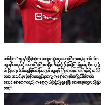
ဆန်ချိုက "ကျနော် ပြီးခဲ့တဲ့ကာလတွေမှာ ပွဲတွေအများကြီးကစားခဲ့ရတယ်၊ ဒါက
ကျနော်အလုပ်ကို အများကြီးကြိုးစားပြီး ကိုယ့်ကိုကိုယ့်ယုံကြည်မှုတွေ ရှိလာခဲ့လို့
ပါ၊ ပြီးတော့ ဒိလိုတွေဖြစ်လာဖို့အတွက် ကျနော် ကြိုးစားနေတာကြောင့်လို့ ထင်ပါ
တယ်၊ အသင်းမှာ ပုံမှန်ကစားခွင့်ရလာလို့ ကျနော်ကျေနပ်ပျော်ရွှင်မိပါတယ်၊
အသင်းဖော်တွေကလည်း ကျနော့်ကို ယုံကြည်မှုရှိနေပြီး အားပေးမှုတွေလည်းရှိပါ
တယ်"