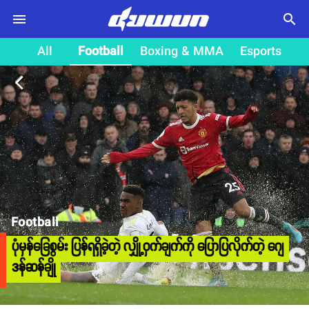
search
All
Football
Boxing & MMA
Esports
arrow_back_ios
Football
ပုံမှန်ခြေစွမ်း ပြန်ရရှိခဲ့တဲ့ လျှို့ဝှက်ချက်ကို ပြောပြလိုက်တဲ့ ဂျေ
ဒန်ဆန်ချို