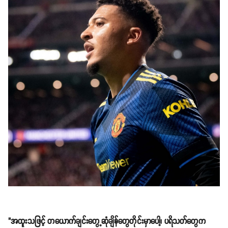
"အထူးသဖြင့် တယောက်ချင်းတွေ့ဆုံချိန်တွေတိုင်းမှာပေါ့၊ ပရိသတ်တွေက