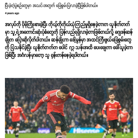
ပြီးခဲ့တဲ့ပွဲစဉ်တွေမှာ အသင်းအတွက် ခြေစွမ်းပြလာခဲ့ပြီဖြစ်ပါတယ်။
4 years ago
အလုပ်ကို ပိုမိုကြိုးစားခဲ့ပြီး ကိုယ့်ကိုကိုယ်ယုံကြည်မှုရှိနေခဲ့တာက ယူနိုက်တက်
မှာ သူ့ရဲ့အကောင်းဆုံးပုံစံတွေကို ပြန်လည်ရရှိလာခဲ့တာဖြစ်တယ်လို့ ဂျေဒန်ဆန်
ချိုက ပြောဆိုလိုက်ပါတယ်။ ဆန်ချိုဟာ ဒေါ့မွန်မှာ အထင်ကြီးဖွယ်ခြေစွမ်းတွေ
ကို ပြသနိုင်ခဲ့ပြီး ယူနိုက်တက်က ပေါင် ၇၃ သန်းအထိ ပေးချေကာ ခေါ်ယူခဲ့တာ
ဖြစ်ပြီး အင်္ဂလန်မှာတော့ သူ ရုန်းကန်နေခဲ့ရပါတယ်။