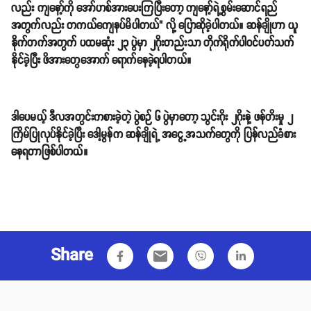
လည်း ကျနော့်ကို အော်ဟစ်အားပေးကြပြီးတော့ ကျနော့်ရဲ့စွမ်းဆောင်ရည်
အတွက်လည်း တကယ်ကျေနပ်မိပါတယ်" လို့ ပြောဆိုခဲ့ပါတယ်။ ဆန်ချိုဟာ ယူ
နိုက်တက်အတွက် ပထမဆုံး ၂၃ ပွဲမှာ ၂ဂိုးတည်းသာ တိုက်ရိုက်ပါဝင်ပတ်သက်
နိုင်ခဲ့ပြီး ဖိအားတွေအောက် ရောက်နေခဲ့ရပါတယ်။
ဒါပေမယ့် ဒီလအတွင်းကစားခဲ့တဲ့ ပွဲစဉ် ၆ ပွဲမှာတော့ သွင်းဂိုး ၂ဂိုးနဲ့ ဖန်တိးမှု ၂
ကြိမ်ပြုလုပ်နိုင်ခဲ့ပြီး ဒေါ့မွန်က ဆန်ချိုရဲ့ အငွေ့အသက်တွေကို ပြန်လည်ခံစား
နေရတာဖြစ်ပါတယ်။
Share
email