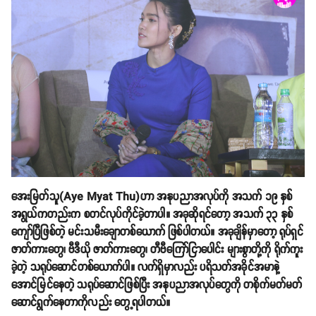
အေးမြတ်သူ(Aye Myat Thu)ဟာ အနုပညာအလုပ်ကို အသက် ၁၉ နှစ်
အရွယ်ကတည်းက စတင်လုပ်ကိုင်ခဲ့တာပါ။ အခုဆိုရင်တော့ အသက် ၃၃ နှစ်
ကျော်ပြီဖြစ်တဲ့ မင်းသမီးချောတစ်ယောက် ဖြစ်ပါတယ်။ အခုချိန်မှာတော့ ရုပ်ရှင်
ဇာတ်ကားတွေ၊ ဗီဒီယို ဇာတ်ကားတွေ၊ တီဗီကြော်ငြာပေါင်း များစွာတို့ကို ရိုက်ကူး
ခဲ့တဲ့ သရုပ်ဆောင်တစ်ယောက်ပါ။ လက်ရှိမှာလည်း ပရိသတ်အခိုင်အမာနဲ့
အောင်မြင်နေတဲ့ သရုပ်ဆောင်ဖြစ်ပြီး အနုပညာအလုပ်တွေကို တစိုက်မတ်မတ်
ဆောင်ရွက်နေတာကိုလည်း တွေ့ရပါတယ်။