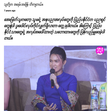
သူတို့က အရမ်းအချိန် တိကျတယ်။
7 years ago
အေးမြတ်သူကတော့ သူမရဲ့ အနုပညာအလုပ်တွေကို ပြည်ပနိုင်ငံက ပညာရှင်
တွေနဲ့ပါ ပူးပေါင်းလုပ်ကိုင်လျှက်ရှိလာတာ တွေ့ရပါတယ်။ ဒါကြောင့် ပြည်ပ
နိုင်ငံသားတွေရဲ့ အလုပ်အပေါ်ထားတဲ့ သဘောထားတွေကို ပြန်လည်မျှဝေခဲ့ပါ
တယ်။