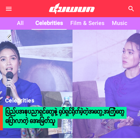
search
All
Celebrities
Film & Series
Music
arrow_back_ios
Celebrities
ပြည်ပအနုပညာရှင်တွေနဲ့ ရုပ်ရှင်ရိုက်ခဲ့တဲ့အတွေ့အကြုံတွေ
ပြောလာတဲ့ အေးမြတ်သူ