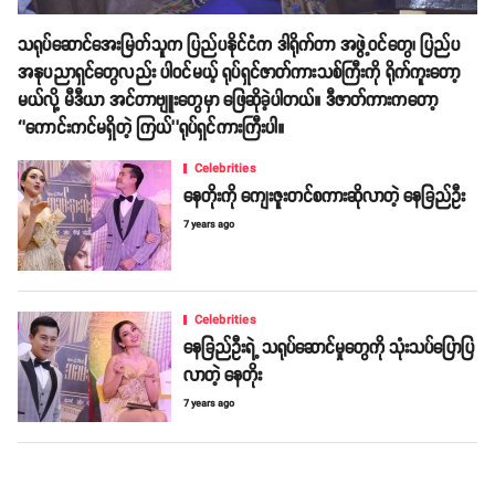
သရုပ်ဆောင်အေးမြတ်သူက ပြည်ပနိုင်ငံက ဒါရိုက်တာ အဖွဲ့ဝင်တွေ၊ ပြည်ပ
အနုပညာရှင်တွေလည်း ပါဝင်မယ့် ရုပ်ရှင်ဇာတ်ကားသစ်ကြီးကို ရိုက်ကူးတော့
မယ်လို့ မီဒီယာ အင်တာဗျူးတွေမှာ ဖြေဆိုခဲ့ပါတယ်။ ဒီဇာတ်ကားကတော့
‘’ကောင်းကင်မရှိတဲ့ ကြယ်’’ရုပ်ရှင်ကားကြီးပါ။
Celebrities
နေတိုးကို ကျေးဇူးတင်စကားဆိုလာတဲ့ နေခြည်ဦး
7 years ago
Celebrities
နေခြည်ဦးရဲ့ သရုပ်ဆောင်မှုတွေကို သုံးသပ်ပြောပြ
လာတဲ့ နေတိုး
7 years ago