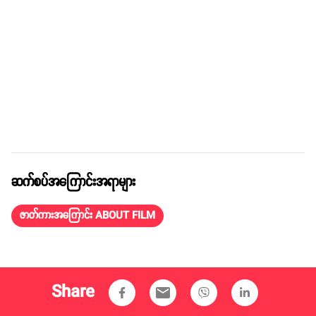
ဆက်စပ်အကြောင်းအရာများ
ဇာတ်ကားအကြောင်း ABOUT FILM
Share
email