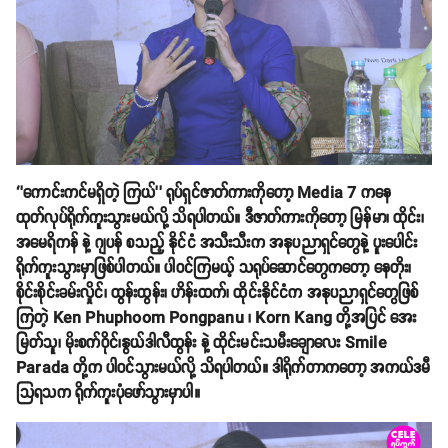
‘’ကောင်းကင်မရှိတဲ့ ကြယ်’’ ရုပ်ရှင်ဇာတ်ကားကိုတော့ Media 7 ကနေ
ထုတ်လုပ်ရိုက်ကူးသွားမယ်လို့ သိရပါတယ်။ ဒီဇာတ်ကားကိုတော့ မြန်မာ၊ ထိုင်း၊
အမေရိကန် နဲ့ ဂျပန် စသည့် နိုင်ငံ အသီးသီးက အနုပညာရှင်တွေနဲ့ ပူးပေါင်း
ရိုက်ကူးသွားမှာဖြစ်ပါတယ်။ ပါဝင်ကြမယ့် သရုပ်ဆောင်တွေကတော့ နေတိုး၊
စိုင်းစိုင်းခမ်းလှိုင်၊ ထွန်းထွန်း၊ ဟိန်းထက်၊ ထိုင်းနိုင်ငံက အနုပညာရှင်တွေဖြစ်
ကြတဲ့ Ken Phuphoom Pongpanu ၊ Korn Kang တို့အပြင် အေး
မြတ်သူ၊ မိုးစက်ဝိုင်၊နွယ်ဒါလီထွန်း နဲ့ ထိုင်းမင်းသမီးချောလေး Smile
Parada တို့က ပါဝင်သွားမယ်လို့ သိရပါတယ်။ ဒါရိုက်တာကတော့ အကယ်ဒမီ
သြရသက ရိုက်ကူးပုံဖော်သွားမှာပါ။