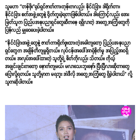
သူမဟာ ‘’တန်ဖိုး’’ရုပ်ရှင်ဇာတ်ကားတုန်းကလည်း နိုင်ငံခြား ဒါရိုက်တာ၊
နိုင်ငံခြား စက်အဖွဲ့တွေနဲ့ ရိုက်ကူးခဲ့ရတာဖြစ်ပါတယ်။ ဒါကြောင့်လည်း အေး
မြတ်သူက ပြည်ပအနုပညာရှင်တွေဆီကနေ ရရှိလာတဲ့ အတွေ့အကြုံတွေကို
ပြန်လည် မျှဝေပေးခဲ့ပါတယ်။
‘’နိုင်ငံခြားအဖွဲ့တွေနဲ့ ဇာတ်ကားရိုက်ဖူးထားတဲ့အခါကျတော့ ပြည်ပအနုပညာ
ရှင်တွေက အချိန်တိကျမှုရှိတယ်။ လုပ်ငန်းအပေါ်အာရုံစိုက်မှု အပြည့်အဝရှိ
တယ်။ အလုပ်အပေါ်ထားတဲ့ သူတို့ရဲ့ စိတ်ကိုလည်း သိတယ်။ ကိုယ့်
အချင်းချင်းကတော့ နောက်ကျမယ်၊ မလာသေးဘူးနော်၊ ပြီးပြီလားဆိုတာတွေ
ပြောလို့ရတယ်။ သူတို့မှာက မရဘူး အဲဒီလို အတွေ့အကြုံတွေ ရှိခဲ့ပါတယ်’’ လို့
သူကဆိုပါတယ်။