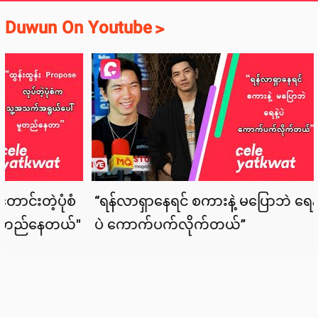
Duwun On Youtube
>