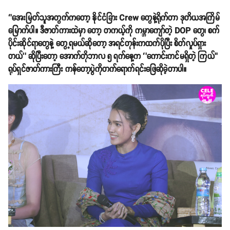
‘’အေးမြတ်သူအတွက်ကတော့ နိုင်ငံခြား Crew တွေနဲ့ရိုက်တာ ဒုတိယအကြိမ်
မြောက်ပါ။ ဒီဇာတ်ကားထဲမှာ တော့ တကယ့်ကို ကမ္ဘာကျော်တဲ့ DOP တွေ၊ စက်
ပိုင်းဆိုင်ရာတွေနဲ့ တွေ့ရမယ်ဆိုတော့ အရင်တုန်းကထက်ပိုပြီး စိတ်လှုပ်ရှား
တယ်’’ ဆိုပြီးတော့ အောက်တိုဘာလ ၅ ရက်နေ့က ‘’ကောင်းကင်မရှိတဲ့ ကြယ်’’
ရုပ်ရှင်ဇာတ်ကားကြီး ကန်တော့ပွဲကိုတက်ရောက်ရင်းဖြေဆိုခဲ့တာပါ။