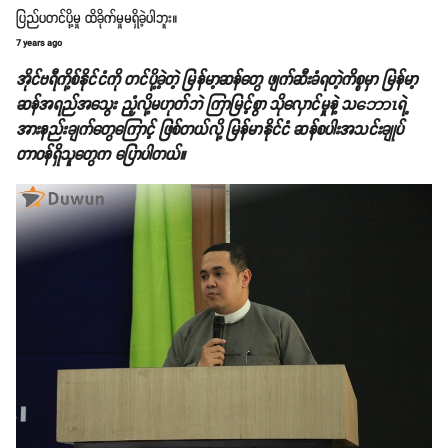
ပြည်ပတင်ပို့မှု ထိခိုက်မှုမရှိခဲ့ပါဘူး။
7 years ago
အိုင်ဗရီကို့စ်နိုင်ငံကို တင်ပို့ခဲ့တဲ့ မြန်မာ့ဆန်တွေ ဖျက်ဆီးခံရတဲ့ကိစ္စမှာ မြန်မာ့
ဆန်အရည်အသွေး ညံ့လို့မဟုတ်ဘဲ ကြာမြင့်စွာ သိုလှောင်မှုနဲ့ သဘောၤရဲ့
အားနည်းချက်တွေကြောင့် ဖြစ်တယ်လို့ မြန်မာနိုင်ငံ ဆန်စပါးအသင်းချုပ်
တာဝန်ရှိသူတွေက ပြောပါတယ်။