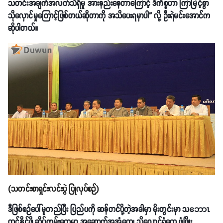
သတင်းအချက်အလက်သိရှိမှု အားနည်းနေတာကြောင့် ဒီကိစ္စဟာ ကြာမြင့်စွာ
သိုလှောင်မှုကြောင့်ဖြစ်တယ်ဆိုတာကို အသိပေးရမှာပါ” လို့ ဦးရဲမင်းအောင်က
ဆိုပါတယ်။
(သတင်းစာရှင်းလင်းပွဲ ပြုလုပ်စဉ်)
ဒီဖြစ်စဉ်ပေါ်မူတည်ပြီး ပြည်ပကို ဆန်တင်ပို့တဲ့အခါမှာ မိုးတွင်းမှာ သဘောၤ
တင်နိုင်ဖို့ ဆိပ်ကမ်းတွေမှာ အဆောက်အအုံတွေ၊ သိုလှောင်ရုံတွေ ဖွံဖြိုး