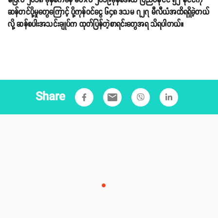
ဧပြီလ ၂၀၁၈ ခုနှစ်ကနေ မတ်လ ၂၀၁၉ခုနှစ်အထိ ပြည်ပနိုင်ငံ ၅၂ နိုင်ငံကို
ဆန်တင်ပို့မှုတွေကြောင့် ပို့ကုန်ဝင်ငွေ ၆၄၈ ဒသမ ၇၂၇ မီလီယံအထိရရှိခဲ့တယ်
လို့ ဆန်စပါးအသင်းချုပ်က ထုတ်ပြန်တဲ့စာရင်းတွေအရ သိရပါတယ်။
Share
email