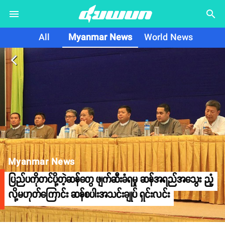
search
All
Myanmar News
World News
arrow_back_ios
Myanmar News
ပြည်ပကိုတင်ပို့တဲ့ဆန်တွေ ဖျက်ဆီးခံရမှု ဆန်အရည်အသွေး ညံ့
လို့မဟုတ်ကြောင်း ဆန်စပါးအသင်းချုပ် ရှင်းလင်း