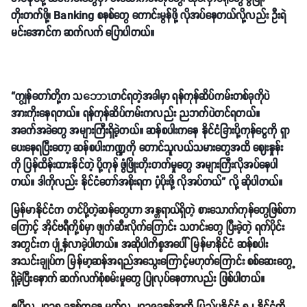
တိုးတက်ဖို့၊ Banking စနစ်တွေ ကောင်းမွန်ဖို့ လိုအပ်နေတယ်လို့လည်း ဦးရဲ
မင်းအောင်က ဆက်လက် ပြောပါတယ်။
“ကျွန်တော်တို့က သဘောၤတင်ရတဲ့အခါမှာ ရန်ကုန်ဆိပ်ကမ်းတစ်ခုကိုပဲ
အားကိုးနေရတယ်။ ရန်ကုန်ဆိပ်ကမ်းကလည်း ညဘက်ပဲတင်ရတယ်။
အခက်အခဲတွေ အများကြီးရှိခဲ့တယ်။ ဆန်စပါးကနေ နိုင်ငံခြားပို့ကုန်ငွေကို ရှာ
ပေးနေရပြီးတော့ ဆန်စပါးကဏ္ဍကို တောင်သူလယ်သမားတွေအထိ ဈေးနှုန်း
ကို ပြန်ထိန်းထားနိုင်တဲ့ ပို့ကုန် ဖွံဖြိုးတိုးတက်မှုတွေ အများကြီးလိုအပ်နေပါ
တယ်။ ဒါကိုလည်း နိုင်ငံတော်အစိုးရက ပံ့ပိုးဖို့ လိုအပ်တယ်” လို့ ဆိုပါတယ်။
မြန်မာနိုင်ငံက တင်ပို့တဲ့ဆန်တွေဟာ အန္တရာယ်ရှိတဲ့ စားသောက်ကုန်တွေဖြစ်တာ
ကြောင့် အိုင်ဗရီကို့စ်မှာ ဖျက်ဆီးလိုက်ကြောင်း သတင်းတွေ ပြီးခဲ့တဲ့ ရက်ပိုင်း
အတွင်းက ပျံ့နှံလာခဲ့ပါတယ်။ အဆိုပါကိစ္စအပေါ် မြန်မာနိုင်ငံ ဆန်စပါး
အသင်းချုပ်က မြန်မာ့ဆန်အရည်အသွေးကြောင့်မဟုတ်ကြောင်း စစ်ဆေးတွေ့
ရှိခဲ့ပြီးနောက် ဆက်လက်စုံစမ်းမှုတွေ ပြုလုပ်နေတာလည်း ဖြစ်ပါတယ်။