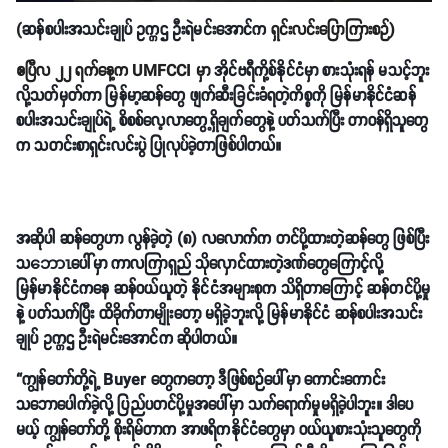
(
ဆန်စပါးအသင်းချုပ် ဥက္ကဌ ဦးရဲမင်းအောင်က
ရှင်းလင်းပြောကြားစဉ်)
ဧပြီလ ၂၂ ရက်နေ့က UMFCCI မှာ
အိုင်ဗရီကို့စ်နိုင်ငံမှာ စားသုံးရန် မသင့်ဘူး
လို့သတ်မှတ်ကာ မြန်မာ့ဆန်တွေ ဖျက်ဆီးခြင်းခံရတဲ့ကိစ္စကို မြန်မာနိုင်ငံဆန်
စပါးအသင်းချုပ်ရဲ့ စိစစ်လေ့လာတွေ့ရှိချက်တွေနဲ့ ပတ်သက်ပြီး တာဝန်ရှိသူတွေ
က သတင်းစာရှင်းလင်းပွဲ ပြုလုပ်ခဲ့တာဖြစ်ပါတယ်။
အဆိုပါ ဆန်တွေဟာ လွန်ခဲ့တဲ့ (၈) လလောက်က တင်ပို့ထားတဲ့ဆန်တွေ ဖြစ်ပြီး
သဘောၤပေါ်မှာ ကာလကြာရှည် သိုလှောင်ထားတဲ့ဒဏ်တွေကြောင့်လို့
မြန်မာနိုင်ငံကနေ ဆန်ဝယ်ယူတဲ့ နိုင်ငံအများစုက သိရှိတာကြောင့် ဆန်တင်ပို့မှု
နဲ့ ပတ်သက်ပြီး ထိခိုက်တာမျိုးတော့ မရှိခဲ့ဘူးလို့ မြန်မာနိုင်ငံ ဆန်စပါးအသင်း
ချုပ် ဥက္ကဌ ဦးရဲမင်းအောင်က ဆိုပါတယ်။
“ကျွန်တော်တို့ရဲ့ Buyer တွေကတော့ ဒီဖြစ်စဉ်ပေါ်မှာ ကောင်းကောင်း
သဘောပေါက်ခဲ့လို့ ပြည်ပတင်ပို့မှုအပေါ်မှာ သက်ရောက်မှုမရှိခဲ့ပါဘူး။ ဒါပေ
မယ့် ကျွန်တော်တို့ စိုးရိမ်တာက အာဖရိကနိုင်ငံတွေမှာ ဝယ်ယူစားသုံးသူတွေကို