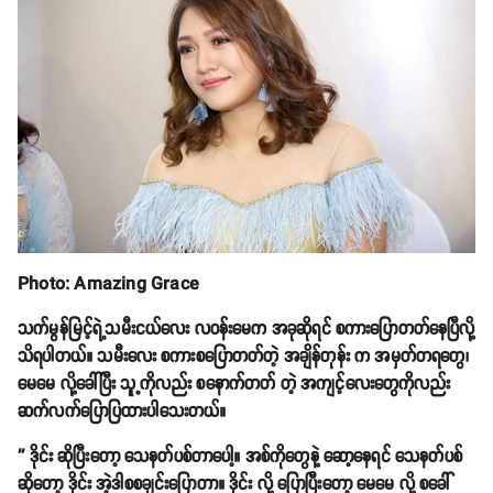
Photo: Amazing Grace
သက်မွန်မြင့်ရဲ့သမီးငယ်လေး လဝန်းမေက အခုဆိုရင် စကားပြောတတ်နေပြီလို့
သိရပါတယ်။ သမီးလေး စကားစပြောတတ်တဲ့ အချိန်တုန်း က အမှတ်တရတွေ၊
မေမေ လို့ခေါ်ပြီး သူ့ကိုလည်း စနောက်တတ် တဲ့ အကျင့်လေးတွေကိုလည်း
ဆက်လက်ပြောပြထားပါသေးတယ်။
'' ဒိုင်း ဆိုပြီးတော့ သေနတ်ပစ်တာပေါ့။ အစ်ကိုတွေနဲ့ ဆော့နေရင် သေနတ်ပစ်
ဆိုတော့ ဒိုင်း အဲ့ဒါစစချင်းပြောတာ။ ဒိုင်း လို့ ပြောပြီးတော့ မေမေ လို့ စခေါ်