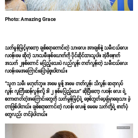
Photo: Amazing Grace
သက်မွန်မြင့်မှာတော့ ချစ်စရာကောင်းတဲ့ သားလေး အားချစ်နဲ့ သမီးငယ်လေး
လဝန်းမေ ဆိုတဲ့ သားသမီးနှစ်ယောက်ကို ပိုင်ဆိုင်ထားသူပါ။ အဲ့ဒီနောက်
အသက် ၂နှစ်တောင် မပြည့်သေးပဲ လည်လွန်း တတ်လွန်းတဲ့ သမီးငယ်လေး
လဝန်းမေအကြောင်းပြောခဲ့ဖူးပါတယ်။
''သူက သမီး မဟုတ်ဘူး။ အမေ မွန့် အမေ တတ်လွန်း သိလွန်း ဆရာလုပ်
လွန်း လူကြီးဆန်လွန်းလို့ ဒါ ၂ နှစ်မပြည့်သေး'' ဆိုပြီးတော့ လဝန်း လေး ရဲ့
စကားတတ်တဲ့အကြောင်းတွေကို သက်မွန်မြင့်ရဲ့ ဖေ့စ်ဘွတ်ပေ့ချ်မှာရေးသား ခဲ့
တာဖြစ်ပါတယ်။ ချစ်စရာကောင်းတဲ့ လဝန်း လေးနဲ့ မေမေ သက်တို့ရဲ့ ဓာတ်ပုံ
တွေလည်း တင်ခဲ့ပါတယ်။