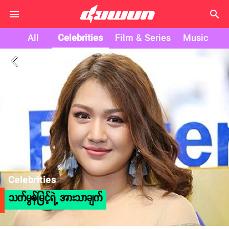
search
All
Celebrities
Film & Series
Music
arrow_back_ios
Celebrities
သက်မွန်မြင့်ရဲ့ အားသာချက်