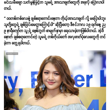
မင်းသမီးချော သက်မွန်မြင့်က သူမရဲ့ အားသာချက်တွေကို အခုလို ပြောလာပါ
တယ်.
'' ဝဝကစ်ကစ်လေးနဲ့ ချစ်စရာကောင်းနေတာ ကိုယ့်အားသာချက် လို့ မပြောပါဘူး
သူတို့တွေရဲ့ ချစ်ခြင်းမေတ္တာကြောင့်ပါ'' ဆိုပြီးတော့ ဒီဇင်ဘာလ ၁၉ ရက်နေ့ ည
၉ နာရီကျော်က သူ့ရဲ့ ဖေ့စ်ဘွတ် စာမျက်နှာမှာ ရေးသားခဲ့တာဖြစ်ပါတယ်. အဲ့ဒီ
နောက် ချစ်စရာကောင်းတဲ့ သူမရဲ့ တစ်ကိုယ်တော် အလှဓာတ်ပုံလေးတွေကို တင်
ခဲ့တာ တွေ့ရပါတယ်.