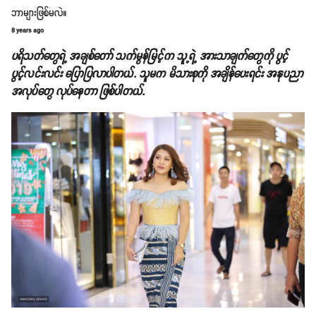
ဘာများဖြစ်မလဲ။
8 years ago
ပရိသတ်တွေရဲ့ အချစ်တော် သက်မွန်မြင့်က သူ့ရဲ့ အားသာချက်တွေကို ပွင့်
ပွင့်လင်းလင်း ပြောပြလာပါတယ်. သူမက မိသားစုကို အချိန်ပေးရင်း အနုပညာ
အလုပ်တွေ လုပ်နေတာ ဖြစ်ပါတယ်.