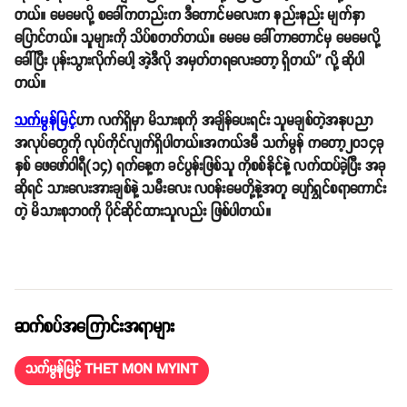
တယ်။ မေမေလို့ စခေါ်ကတည်းက ဒီကောင်မလေးက နည်းနည်း မျက်နှာ
ပြောင်တယ်။ သူများကို သိပ်စတတ်တယ်။ မေမေ ခေါ်တာတောင်မှ မေမေလို့
ခေါ်ပြီး ပုန်းသွားလိုက်ပေါ့ အဲ့ဒီလို အမှတ်တရလေးတော့ ရှိတယ်'' လို့ ဆိုပါ
တယ်။
သက်မွန်မြင့်
ဟာ လက်ရှိမှာ မိသားစုကို အချိန်ပေးရင်း သူမချစ်တဲ့အနုပညာ
အလုပ်တွေကို လုပ်ကိုင်လျက်ရှိပါတယ်။အကယ်ဒမီ သက်မွန် ကတော့၂၀၁၄ခု
နှစ် ဖေဖော်ဝါရီ(၁၄) ရက်နေ့က ခင်ပွန်းဖြစ်သူ ကိုစစ်နိုင်နဲ့ လက်ထပ်ခဲ့ပြီး အခု
ဆိုရင် သားလေးအားချစ်နဲ့ သမီးလေး လဝန်းမေတို့နဲ့အတူ ပျော်ရွှင်စရာကောင်း
တဲ့ မိသားစုဘဝကို ပိုင်ဆိုင်ထားသူလည်း ဖြစ်ပါတယ်။
ဆက်စပ်အကြောင်းအရာများ
သက်မွန်မြင့် THET MON MYINT