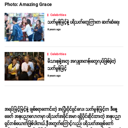
Photo: Amazing Grace
Celebrities
သက်မွန်မြင့်နဲ့ ပရိသတ်တွေကြားက ဆက်ဆံရေး
8 years ago
Celebrities
မိသားစုနဲ့အတူ အလှူအတန်းတွေလုပ်ဖြစ်ခဲ့တဲ့
သက်မွန်မြင့်
8 years ago
အရပ်မြင့်မြင့်နဲ့ ချစ်စရာကောင်းတဲ့ အပြုံးပိုင်ရှင်လေး သက်မွန်မြင့်က ဒီနေ့
ခေတ် အနုပညာလောကမှာ ပရိသတ်အခိုင်အမာ ရရှိပိုင်ဆိုင်ထားတဲ့ အနုပညာ
ရှင်တစ်ယောက်ဖြစ်ပါတယ်.ဒီ့အတွက်ကြောင့်လည်း ပရိသတ်အချစ်တော်