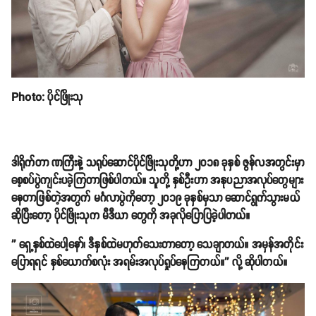
Photo: ပိုင်ဖြိုးသု
ဒါရိုက်တာ ဏကြီးနဲ့ သရုပ်ဆောင်ပိုင်ဖြိုးသုတို့ဟာ ၂၀၁၈ ခုနှစ် ဇွန်လအတွင်းမှာ
စေ့စပ်ပွဲကျင်းပခဲ့ကြတာဖြစ်ပါတယ်။ သူတို့ နှစ်ဦးဟာ အနုပညာအလုပ်တွေများ
နေတာဖြစ်တဲ့အတွက် မင်္ဂလာပွဲကိုတော့ ၂၀၁၉ ခုနှစ်မှသာ ဆောင်ရွက်သွားမယ်
ဆိုပြီးတော့ ပိုင်ဖြိုးသုက မီဒီယာ တွေကို အခုလိုပြောပြခဲ့ပါတယ်။
'' ရှေ့နှစ်ထဲပေါ့နော်၊ ဒီနှစ်ထဲမဟုတ်သေးတာတော့ သေချာတယ်။ အမှန်အတိုင်း
ပြောရရင် နှစ်ယောက်စလုံး အရမ်းအလုပ်ရှုပ်နေကြတယ်။'' လို့ ဆိုပါတယ်။