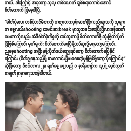
တယ်. ဒါကြောင့် အခုတော့ သုသု တစ်ယောက် ချစ်စရာကောင်းအောင်
စိတ်ကောက် ပြနေပါပြီ.
''ဓါတ်ပုံလေး တစ်ပုံတင်မိတာကို တကူးတကဖုန်းဆက်ပြီးလည်းဆူသလို သူများ
က နေ့လယ်shooting ထမင်းစားbreak မှာသူထမင်းစားပြီးပြီလားဖုန်းဆက်
မေးတာကိုလည်း အဲဒီဓါတ်ပုံကိစ္စကို ထပ်ဆူတာမို့ စိတ်ကောက်ဖို့ ဆုံးဖြတ်လိုက်
ပြီဖြစ်ကြောင်း မှတ်ချက်: စိတ်ကောက်နေပြီမို့ထပ်ဆူလို့မရတော့ကြောင်း.
ညနေshooting အပြီးမုန့်လိုက်ဝယ်ကျွေးရင်တော့ စိတ်ကောက်ပြေနိုင်
ကြောင်း (ဝိတ်ချနေသည်မို့ စားကောင်းပြီးမဝစေတဲ့မုန့်ဖြစ်ဖို့တော့လိုကြောင်း)''
ဆိုပြီးတော့ ဒီဇင်ဘာလ ၂၈ ရက်နေ့ နေ့လည် ၁ နာရီကျော်က သူ့ရဲ့ ဖေ့စ်ဘွတ်
စာမျက်နှာမှာရေးသားခဲ့ပါတယ်.