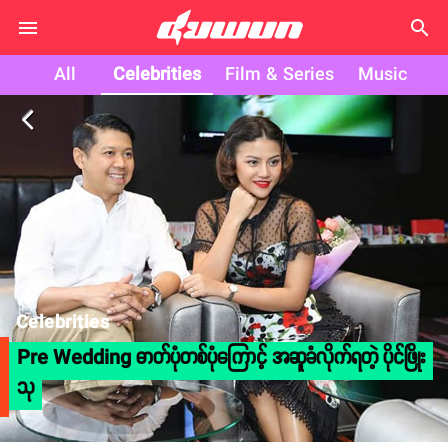
search
All
Celebrities
Film & Series
Music
arrow_back_ios
Celebrities
Pre Wedding ဓာတ်ပုံတစ်ပုံကြောင့် အဆူခံလိုက်ရတဲ့ ပိုင်ဖြိုး
သု