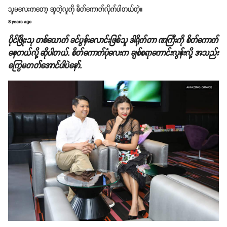
သူမလေးကတော့ ဆူတဲ့လူကို စိတ်ကောက်လိုက်ပါတယ်တဲ့။
8 years ago
ပိုင်ဖြိုးသု တစ်ယောက် ခင်ပွန်းလောင်းဖြစ်သူ ဒါရိုက်တာ ဏကြီးကို စိတ်ကောက်
နေတယ်လို့ ဆိုပါတယ်. စိတ်ကောက်ပုံလေးက ချစ်စရာကောင်းလွန်းလို့ အသည်း
ကြွေမတတ်အောင်ပါပဲနော်.