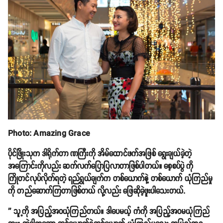
Photo: Amazing Grace
ပိုင်ဖြိုးသုက ဒါရိုက်တာ ဏကြီးကို အိမ်ထောင်ဖက်အဖြစ် ရွေးချယ်ခဲ့တဲ့
အကြောင်းကိုလည်း ဆက်လက်ပြောပြလာတာဖြစ်ပါတယ်။ စေ့စပ်ပွဲ ကို
ကြိုတင်လုပ်လိုက်ရတဲ့ ရည်ရွယ်ချက်က တစ်ယောက်နဲ့ တစ်ယောက် ယုံကြည်မှု
ကို တည်ဆောက်ကြတာဖြစ်တယ် လို့လည်း ဖြေဆိုခဲ့ဖူးပါသေးတယ်.
'' သူ့ကို အပြည့်အဝယုံကြည်တယ်။ ဒါပေမယ့် ကံကို အပြည့်အဝမယုံကြည်