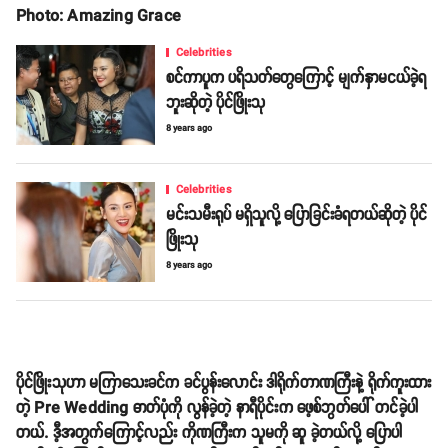
Photo: Amazing Grace
Celebrities
စင်ကာပူက ပရိသတ်တွေကြောင့် မျက်နှာမငယ်ခဲ့ရ
ဘူးဆိုတဲ့ ပိုင်ဖြိုးသု
8 years ago
Celebrities
မင်းသမီးရုပ် မရှိသူလို့ ပြောခြင်းခံရတယ်ဆိုတဲ့ ပိုင်
ဖြိုးသု
8 years ago
ပိုင်ဖြိုးသုဟာ မကြာသေးခင်က ခင်ပွန်းလောင်း ဒါရိုက်တာဏကြီးနဲ့ ရိုက်ကူးထား
တဲ့ Pre Wedding ဓာတ်ပုံကို လွန်ခဲ့တဲ့ နာရီပိုင်းက ဖေ့စ်ဘွတ်ပေါ် တင်ခဲ့ပါ
တယ်. ဒီ့အတွက်ကြောင့်လည်း ကိုဏကြီးက သူမကို ဆူ ခဲ့တယ်လို့ ပြောပါ