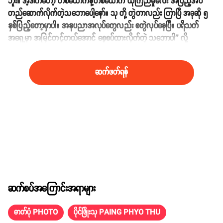
ဘူး။ အဲ့ဒါကတော့ တစ်ယောက်နဲ့တစ်ယောက် ယုံကြည်မှုလေး အပြည့်အဝ
တည်ဆောက်လိုက်တဲ့သဘောပေါ့နော်။ သု တို့ တွဲတာလည်း ကြာပြီ အခုဆို ၅
နှစ်ပြည့်တော့မှာပါ။ အနုပညာအလုပ်တွေလည်း စတွဲလုပ်နေပြီ။ ပရိသတ်
အရှေ့မှာ အမြင်တင့်တယ်အောင် စေ့စပ်ထားလိုက်တဲ့ သဘောပါ'' လို့
ဆက်လက်ပြောပြလာပါတယ်။
ဆက်ဖတ်ရန်
ဆက်စပ်အကြောင်းအရာများ
ဓာတ်ပုံ PHOTO
ပိုင်ဖြိုးသု PAING PHYO THU