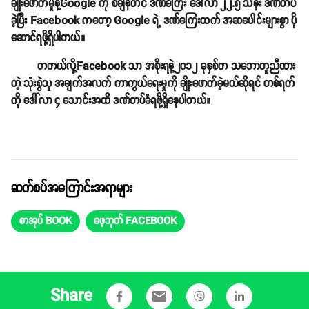
ချိုးဖောက်မှုနဲ့Google ကို စံချိန်တင် ဒဏ်ကြေး ဒေါ်လာ ၂၂.၅ သန်း ဒဏ်တပ်
ခဲ့ပြီး Facebook ကတော့ Google ရဲ့ ဒဏ်ကြေးထက် အဆပေါင်းများစွာ ပို
ဆောင်ရဖို့ရှိပါတယ်။
တကယ်လို့Facebook သာ အစိုးရနဲ့၂၀၁၂ ခုနှစ်က သဘောတူညီထား
တဲ့ သုံးစွဲသူ အချက်အလက် ကာကွယ်ရေးမှုကို ချိုးဖောက်ခဲ့မယ်ဆိုရင် တစ်ရက်
ကို ဒေါ်လာ ၄ သောင်းအထိ ဒဏ်တပ်ခံရဖို့ရှိနေပါတယ်။
ဆက်စပ်အကြောင်းအရာများ
စာအုပ် BOOK
ဖေ့ဘုတ် FACEBOOK
Share
email