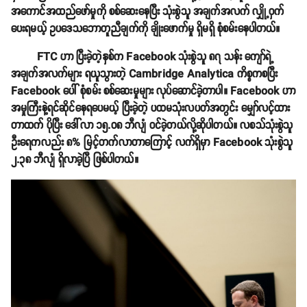
အကောင်အထည်ဖော်မှုကို စစ်ဆေးနေပြီး သုံးစွဲသူ အချက်အလက် လျှို့ဝှက်
ပေးရမယ့် ဥပဒေသဘောတူညီချက်ကို ချိုးဖောက်မှု ရှိမရှိ စုံစမ်းနေပါတယ်။
FTC ဟာ ပြီးခဲ့တဲ့နှစ်က Facebook သုံးစွဲသူ ၈၇ သန်း ကျော်ရဲ့
အချက်အလက်များ ရယူသွားတဲ့ Cambridge Analytica ကိစ္စကစပြီး
Facebook ပေါ် စုံစမ်း စစ်ဆေးမှုများ လုပ်ဆောင်ခဲ့တာပါ။ Facebook ဟာ
အမှုကြီးနဲ့ရင်ဆိုင်နေရပေမယ့် ပြီးခဲ့တဲ့ ပထမသုံးလပတ်အတွင်း မျှော်လင့်ထား
တာထက် ပိုပြီး ဒေါ်လာ ၁၅.၀၈ ဘီလျံ ဝင်ခဲ့တယ်လို့ဆိုပါတယ်။ လစသ်သုံးစွဲသူ
ဦးရေကလည်း ၈% မြင့်တက်လာတာကြောင့် လက်ရှိမှာ Facebook သုံးစွဲသူ
၂.၃၈ ဘီလျံ ရှိလာခဲ့ပြီ ဖြစ်ပါတယ်။