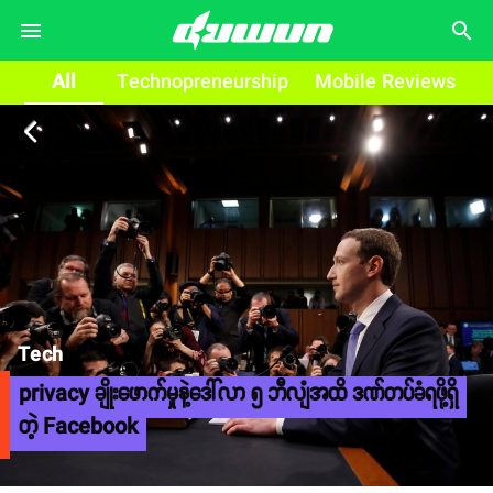
search
All
Technopreneurship
Mobile Reviews
arrow_back_ios
Tech
privacy ချိုးဖောက်မှုနဲ့ဒေါ်လာ ၅ ဘီလျံအထိ ဒဏ်တပ်ခံရဖို့ရှိ
တဲ့ Facebook