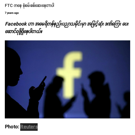
FTC ကနေ စုံစမ်းစစ်ဆေးနေတာပါ
7 years ago
Facebook ဟာ အမေရိကန်နည်းပညာသမိုင်းမှာ အမြင့်ဆုံး ဒဏ်ကြေး ပေး
ဆောင်ရဖို့ရှိနေပါတယ်။
Photo:
Reuters