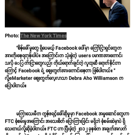
Photo:
The New York Times
"စိန်ခေါ်မှုတွေ ရှိပေမယ့် Facebook ပေါ်မှာ ကြော်ငြာရှင်တွေက
အားကိုးနေရတုန်းပါပဲ။ အကြောင်းက သုံးစွဲတဲ့ users ပမာဏအားကောင်း
သလို ေြက်ာငြာတွေလည်း ကိုယ်ရောက်ချင်တဲ့ လူထုဆီ ရောက်နိုင်တာ
ကြောင့် Facebook ရဲ့ ဈေးကွက်အားကောင်းနေတာ ဖြစ်ပါတယ်။ "
လို့eMarketer ဈေးကွက်လေ့လာသာ Debra Aho Williamson က
ပြောပါတယ်။
မကြာသေးမီက ကွန်ဖရင့်ခေါ်ဆိုမှုမှာ Facebook အမှုဆောင်တွေဟာ
FTC စုံစမ်းမှုအကြောင်း အသေးစိတ် ပြောကြားခြင်း မရှိဘဲ စုံစမ်းဆဲမှာပဲ ရှိ
သေးတယ်လို့ဆိုခဲ့ပါတယ်။ FTC ဟာ ပြီးခဲ့တဲ့ ၂၀၁၂ ခုနှစ်က အချက်အလက်