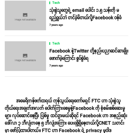
Tech
သုံးစွဲသူတွေရဲ့ email ပေါင်း ၁.၅ သန်းကို မ
ရည်ရွယ်ဘဲ တင်ခဲ့မိတယ်လို့Facebook ဝန်ခံ
7 years ago
Tech
Facebook နဲ့Twitter တို့နည်းပညာဆင်ဆာချိုး
ဖောက်ခဲ့ကြောင်း စွပ်စွဲခံရ
7 years ago
အမေရိကန်ဖက်ထရယ် ကုန်သွယ်ရေးကော်မရှင် FTC ဟာ သုံးစွဲသူ
ကိုယ်ရေးအချက်အလက် ပေါက်ကြားစေမှုနဲ့Facebook ကို စုံစမ်းစစ်ဆေးမှု
များ လုပ်ဆောင်နေပြီး ပြစ်မှု ထင်ရှားမယ်ဆိုရင် Facebook ဟာ အနည်းဆုံး
ဒေါ်လာ ၃ ဘီလျံကနေ ၅ ဘီလျံအကြား ပေးရဖို့ရှိနေတယ်လို့CNET သတင်း
မှာ ဖော်ပြထားပါတယ်။ FTC ဟာ Facebook ရဲ့ privacy မူဝါဒ