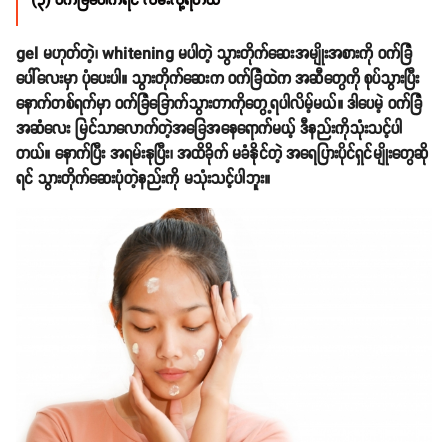
(၃) ဝက်ခြံပေါက်ရင် လိမ်းလို့ရတယ်
gel မဟုတ်တဲ့၊ whitening မပါတဲ့ သွားတိုက်ဆေးအမျိုးအစားကို ဝက်ခြံ
ပေါ်လေးမှာ ပုံပေးပါ။ သွားတိုက်ဆေးက ဝက်ခြံထဲက အဆီတွေကို စုပ်သွားပြီး
နောက်တစ်ရက်မှာ ဝက်ခြံခြောက်သွားတာကိုတွေ့ရပါလိမ့်မယ်။ ဒါပေမဲ့ ဝက်ခြံ
အဆံလေး မြင်သာလောက်တဲ့အခြေအနေရောက်မယ့် ဒီနည်းကိုသုံးသင့်ပါ
တယ်။ နောက်ပြီး အရမ်းနုပြီး၊ အထိခိုက် မခံနိုင်တဲ့ အရေပြားပိုင်ရှင်မျိုးတွေဆို
ရင် သွားတိုက်ဆေးပုံတဲ့နည်းကို မသုံးသင့်ပါဘူး။