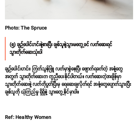
Photo: The Spruce
(၅) ချဉ်ပေါင်ဟင်းနဲ့စားပြီး ချစ်သူနဲ့သွားမတွေ့ခင် လက်ဆေးရင်
သွားတိုက်ဆေးသုံးပါ
ချဉ်ပေါင်းဟင်း၊ ကြက်သွန်ဖြူ လက်မှာစွဲနေပြီး ဖျောက်ရခက်တဲ့ အနံ့တွေ
အတွက် သွားတိုက်ဆေးက ကူညီပေးနိုင်ပါတယ်။ လက်ဆေးတဲ့အချိန်မှာ
သွားတိုက်ဆေးနဲ့ လက်ကိုပွတ်ပြီးမှ ရေဆေးချလိုက်ရင် အနံ့တွေပျောက်သွားပြီး
ချစ်သူကို ယုံကြည်မှု ရှိရှိနဲ့ သွားတွေ့နိုင်မှာပါ။
Ref: Healthy Women