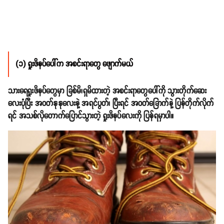
(၁) ရှုးဖိနပ်ပေါ်က အစင်းရာတွေ ဖျောက်မယ်
သားရေရှုးဖိနပ်တွေမှာ ခြစ်မိ၊ရှမိထားတဲ့ အစင်းရာတွေပေါ်ကို သွားတိုက်ဆေး
လေးပုံပြီး အဝတ်နုနုလေးနဲ့ အရင်ပွတ်၊ ပြီးရင် အဝတ်ခြောက်နဲ့ ပြန်တိုက်လိုက်
ရင် အသစ်လိုတောက်ပြောင်သွားတဲ့ ရှုးဖိနပ်လေးကို ပြန်ရမှာပါ။