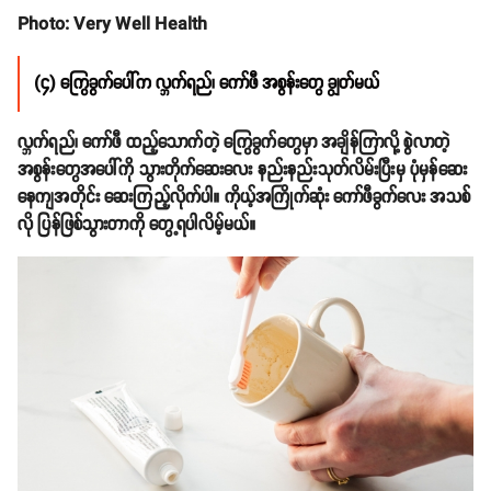
Photo: Very Well Health
(၄) ကြွေခွက်ပေါ်က လ္ဘက်ရည်၊ ကော်ဖီ အစွန်းတွေ ချွတ်မယ်
လ္ဘက်ရည်၊ ကော်ဖီ ထည့်သောက်တဲ့ ကြွေခွက်တွေမှာ အချိန်ကြာလို့ စွဲလာတဲ့
အစွန်းတွေအပေါ်ကို သွားတိုက်ဆေးလေး နည်းနည်းသုတ်လိမ်းပြီးမှ ပုံမှန်ဆေး
နေကျအတိုင်း ဆေးကြည့်လိုက်ပါ။ ကိုယ့်အကြိုက်ဆုံး ကော်ဖီခွက်လေး အသစ်
လို ပြန်ဖြစ်သွားတာကို တွေ့ရပါလိမ့်မယ်။