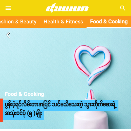
search
ashion & Beauty
Health & Fitness
Food & Cooking
arrow_back_ios
Food & Cooking
ပွန်းပဲ့ရင်လိမ်းတာအပြင် သင်မသိသေးတဲ့ သွားတိုက်ဆေးရဲ့
အသုံးဝင်ပုံ (၅ )မျိုး