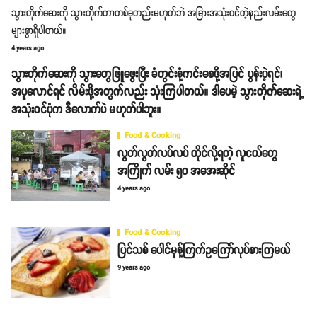
သွားတိုက်ဆေးကို သွားတိုက်တာတစ်ခုတည်းမဟုတ်ဘဲ အခြားအသုံးဝင်တဲ့နည်းလမ်းတွေ
များစွာရှိပါတယ်။
4 years ago
သွားတိုက်ဆေးကို သွားတွေဖြူဖွေးပြီး ခံတွင်းနံ့ကင်းစေဖို့အပြင် ပွန်းပဲ့ရင်၊
အပူလောင်ရင် လိမ်းဖို့အတွက်လည်း သုံးကြပါတယ်။ ဒါပေမဲ့ သွားတိုက်ဆေးရဲ့
အသုံးဝင်ပုံက ဒီလောက်ပဲ မဟုတ်ပါဘူး။
Food & Cooking
လွတ်လွတ်လပ်လပ် ထိုင်လို့ရတဲ့ လူငယ်တွေ
အကြိုက် လမ်း ၅၀ အအေးဆိုင်
4 years ago
Food & Cooking
ပြင်သစ် ပေါင်မုန့်ကြက်ဥကြော်လုပ်စားကြမယ်
9 years ago