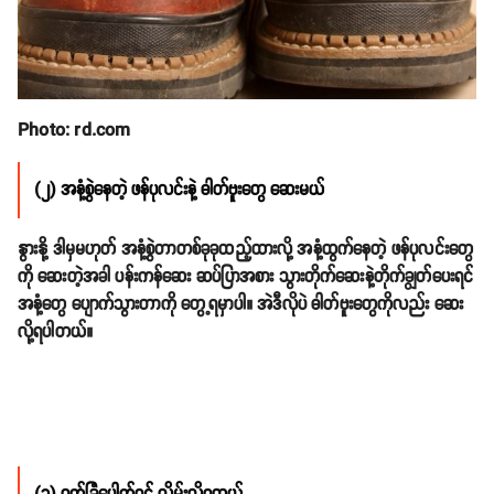
Photo: rd.com
(၂) အနံ့စွဲနေတဲ့ ဖန်ပုလင်းနဲ့ ဓါတ်ဗူးတွေ ဆေးမယ်
နွားနို့ ဒါမှမဟုတ် အနံ့စွဲတာတစ်ခုခုထည့်ထားလို့ အနံ့ထွက်နေတဲ့ ဖန်ပုလင်းတွေ
ကို ဆေးတဲ့အခါ ပန်းကန်ဆေး ဆပ်ပြာအစား သွားတိုက်ဆေးနဲ့တိုက်ချွတ်ပေးရင်
အနံ့တွေ ပျောက်သွားတာကို တွေ့ရမှာပါ။ အဲဒီလိုပဲ ဓါတ်ဗူးတွေကိုလည်း ဆေး
လို့ရပါတယ်။