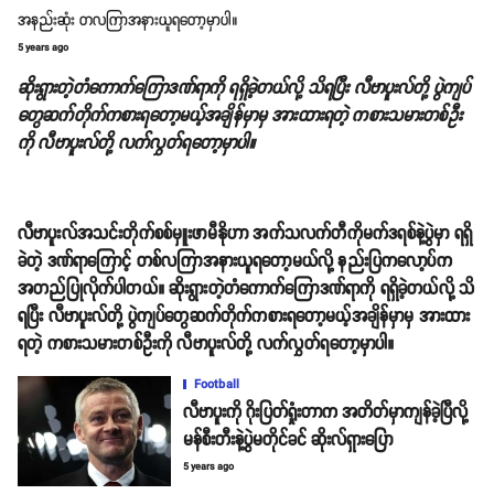
အနည်းဆုံး တလကြာအနားယူရတော့မှာပါ။
5 years ago
ဆိုးရွားတဲ့တံကောက်ကြောဒဏ်ရာကို ရရှိခဲ့တယ်လို့ သိရပြီး လီဗာပူးလ်တို့ ပွဲကျပ်
တွေဆက်တိုက်ကစားရတော့မယ့်အချိန်မှာမှ အားထားရတဲ့ ကစားသမားတစ်ဦး
ကို လီဗာပူးလ်တို့ လက်လွှတ်ရတော့မှာပါ။
လီဗာပူးလ်အသင်းတိုက်စစ်မှူးဖာမီနိုဟာ အက်သလက်တီကိုမက်ဒရစ်နဲ့ပွဲမှာ ရရှိ
ခဲတဲ့ ဒဏ်ရာကြောင့် တစ်လကြာအနားယူရတော့မယ်လို့ နည်းပြကလော့ပ်က
အတည်ပြုလိုက်ပါတယ်။ ဆိုးရွားတဲ့တံကောက်ကြောဒဏ်ရာကို ရရှိခဲ့တယ်လို့ သိ
ရပြီး လီဗာပူးလ်တို့ ပွဲကျပ်တွေဆက်တိုက်ကစားရတော့မယ့်အချိန်မှာမှ အားထား
ရတဲ့ ကစားသမားတစ်ဦးကို လီဗာပူးလ်တို့ လက်လွှတ်ရတော့မှာပါ။
Football
လီဗာပူးကို ဂိုးပြတ်ရှုံးတာက အတိတ်မှာကျန်ခဲ့ပြီလို့
မန်စီးတီးနဲ့ပွဲမတိုင်ခင် ဆိုးလ်ရှားပြော
5 years ago