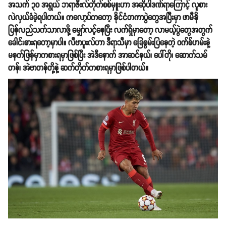
အသက် ၃၀ အရွယ် ဘရာဇီးလ်တိုက်စစ်မှူးဟာ အဆိုပါဒဏ်ရာကြောင့် လူစား
လဲလှယ်ခံခဲ့ရပါတယ်။ ကလော့ပ်ကတော့ နိုင်ငံတကာပွဲတွေအပြီးမှာ ဖာမီနို
ပြန်လည်သက်သာလာဖို့ မျှော်လင့်နေပြီး လက်ရှိမှာတော့ လာမယ့်ပွဲတွေအတွက်
ခေါင်းစားရတော့မှာပါ။ လီဗာပူးလ်ဟာ ဒီရာသီမှာ ခြေစွမ်းပြနေတဲ့ ဝက်စ်ဟမ်းနဲ့
မနက်ဖြန်မှာကစားရမှာဖြစ်ပြီး အဲဒီနောက် အာဆင်နယ်၊ ပေါ်တို၊ ဆောက်သမ်
တန်၊ အဲဗာတန်တို့နဲ့ ဆက်တိုက်ကစားရမှာဖြစ်ပါတယ်။