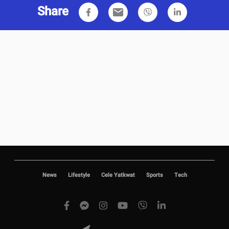
Share
email
News
Lifestyle
Cele Yatkwat
Sports
Tech