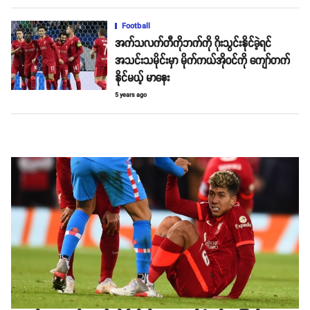
Football
အက်သလက်တီကိုဘက်ကို ဂိုးသွင်းနိုင်ခဲ့ရင်
အသင်းသမိုင်းမှာ မိုက်ကယ်အိုဝင်ကို ကျော်တက်
နိုင်မယ့် မာနေး
5 years ago