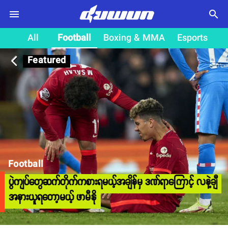
search
All
Football
Boxing & MMA
Esports
Featured
arrow_back_ios
Football
ပွဲကျပ်တွေဆက်တိုက်ကစားရမယ့်အချိန်မှ ဒဏ်ရာကြောင့် လနဲ့ချီ
အနားယူရတော့မယ့် ဖာမီနို