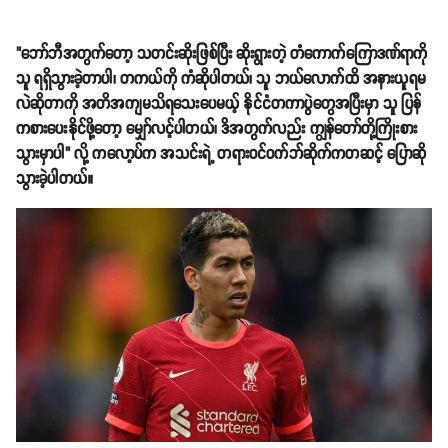
"ဘော်ဘီအတွက်တော့ သတင်းဆိုးဖြစ်ပြီး ဆိုးရွားတဲ့ တံကောက်ကြောဒဏ်ရာကို
သူ ရရှိသွားခဲ့တာပါ၊ တကယ်ကို ကံဆိုပါတယ်၊ သူ ဘယ်လောက်ထိ အနားယူရမ
လဲဆိုတာကို အတိအကျမသိရသေးပေမယ့် နိုင်ငံတကာပွဲတွေအပြီးမှာ သူ ပြန်
ကစားပေးနိုင်ဖို့တော့ မျှော်လင့်ပါတယ်၊ ဒိအတွက်လည်း ကျွန်တော်တို့ကြိုးစား
သွားမှာပါ" လို့ ကလော့ပ်က အသင်းရဲ့ တရားဝင်ဝက်ဘ်ဆိုက်ကတဆင့် ပြောဆို
သွားခဲ့ပါတယ်။