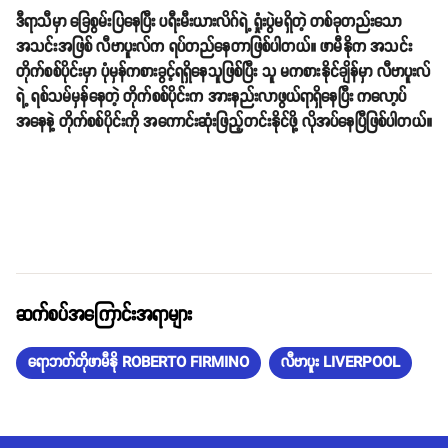
ဒီရာသီမှာ ခြေစွမ်းပြနေပြီး ပရီးမီးယားလိဂ်ရဲ့ ရှုံးပွဲမရှိတဲ့ တစ်ခုတည်းသော
အသင်းအဖြစ် လီဗာပူးလ်က ရပ်တည်နေတာဖြစ်ပါတယ်။ ဖာမီနိုက အသင်း
တိုက်စစ်ပိုင်းမှာ ပုံမှန်ကစားခွင့်ရရှိနေသူဖြစ်ပြီး သူ မကစားနိုင်ချိန်မှာ လီဗာပူးလ်
ရဲ့ ရစ်သမ်မှန်နေတဲ့ တိုက်စစ်ပိုင်းက အားနည်းလာဖွယ်ရာရှိနေပြီး ကလော့ပ်
အနေနဲ့ တိုက်စစ်ပိုင်းကို အကောင်းဆုံးဖြည့်တင်းနိုင်ဖို့ လိုအပ်နေပြီဖြစ်ပါတယ်။
ဆက်စပ်အကြောင်းအရာများ
ရောဘတ်တိုဖာမီနို ROBERTO FIRMINO
လီဗာပူး LIVERPOOL