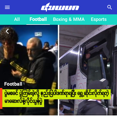
search
All
Football
Boxing & MMA
Esports
arrow_back_ios
Football
ပွဲမစခင် ပွဲကြမ်းခဲ့လို့ နည်းပြပါဒဏ်ရာရပြီး ရွှေ့ဆိုင်းလိုက်ရတဲ့
မာဆေးလ်နဲ့လိုင်ယွန်ပွဲ