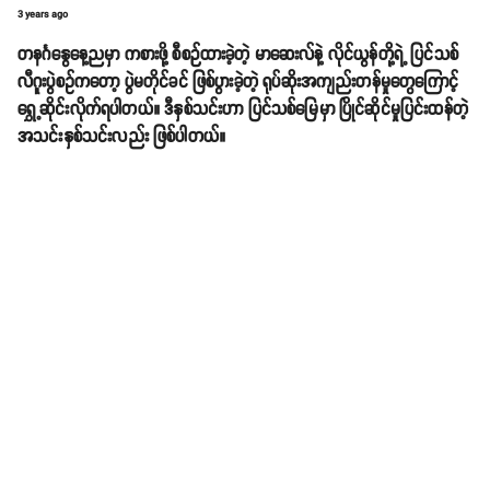
3 years ago
တနင်္ဂနွေနေ့ညမှာ ကစားဖို့ စီစဉ်ထားခဲ့တဲ့ မာဆေးလ်နဲ့ လိုင်ယွန်တို့ရဲ့ ပြင်သစ်
လီဂူးပွဲစဥ်ကတော့ ပွဲမတိုင်ခင် ဖြစ်ပွားခဲ့တဲ့ ရုပ်ဆိုးအကျည်းတန်မှုတွေကြောင့်
ရွှေ့ဆိုင်းလိုက်ရပါတယ်။ ဒီနှစ်သင်းဟာ ပြင်သစ်မြေမှာ ပြိုင်ဆိုင်မှုပြင်းထန်တဲ့
အသင်းနှစ်သင်းလည်း ဖြစ်ပါတယ်။