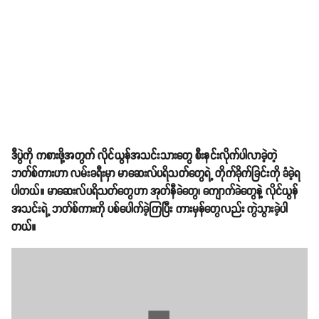
ဒီပွဲကို ကစားဖို့အတွက် လိုင်ယွန်အသင်းသားတွေ စီးနင်းလိုက်ပါလာခဲ့တဲ့
ဘတ်စ်ကားဟာ လမ်းခရီးမှာ မာဆေးလ်ပရိသတ်တွေရဲ့ တိုက်ခိုက်ခြင်းကို ခံခဲ့ရ
ပါတယ်။ မာဆေးလ်ပရိသတ်တွေဟာ အုတ်နီခဲတွေ၊ ကျောက်ခဲတွေနဲ့ လိုင်ယွန်
အသင်းရဲ့ ဘတ်စ်ကားကို ပစ်ပေါက်ခဲ့ကြပြီး ကားမှန်တွေလည်း ကွဲသွားခဲ့ပါ
တယ်။