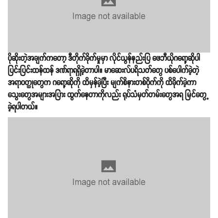
ပိုဆိုးတဲ့အချက်ကတော့ ဒီတိုက်ခိုက်မှုမှာ လိုင်ယွန်နည်းပြ ဖေဘီယိုဂရော့ဆိုပါ
ပြင်းပြင်းထန်ထန် ဒဏ်ရာရရှိခဲ့တာပါ။ မာဆေးလ်ပရိသတ်တွေ ပစ်ပေါက်ခဲ့တဲ့
အရာဝတ္ထုတွေက ဂရော့ဆိုကို ထိမှန်ခဲ့ပြီး မျက်စိနားတစ်ဝိုက်ကို ထိခိုက်ခဲ့ကာ
သွေးတွေအများအပြား ထွက်နေတာကိုလည်း ရုပ်သံမှတ်တမ်းတွေအရ မြင်တွေ့
ခဲ့ရပါတယ်။