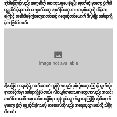
အဲ့ဒါကြောင့်လည်း ဂရော့ဆိုကို ဆေးကုသမှုပေးခဲ့ရပြီး နောက်ဆုံးမှာတော့ ပွဲကိုပါ
ရွှေ့ဆိုင်းခဲ့ရတာပါ။ ကျောက်ခဲတွေ၊ အုတ်နီခဲတွေဟာ ကားမှန်တွေကို ထိခဲ့တာ
ကြောင့် အဆိုပါမှန်ကွဲစတွေကတစ်ဆင့် ဂရော့ဆိုတစ်ယောက် ဒီလိုမျိုး ဒဏ်ရာရရှိ
ခဲ့တာဖြစ်ပါတယ်။
ဒါ့အပြင် ဂရော့ဆိုရဲ့ လက်ထောက် လွန်ဂိုကလည်း မှန်ကွဲစတွေကြောင့် မျက်လုံး
နားတစ်ဝိုက်မှာ ဒဏ်ရာရရှိခဲ့ပါတယ်။ လိုင်ယွန်ကစားသမားတွေဟာလည်း အသင်း
ဘတ်စ်ကားပေါ်ကနေ ဆင်းလာချိန်မှာ တုန်လှုပ်ချောက်ချားနေကြပြီး အဲ့ဒီနောက်
မှာတော့ ပွဲကို ရွှေ့ဆိုင်းခဲ့ရသလို မာဆေးလ်ကိုလည်း အရေးယူသွားမယ်လို့ သိရှိရ
ပါတယ်။