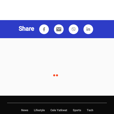
Share
email
News
Lifestyle
Cele Yatkwat
Sports
Tech