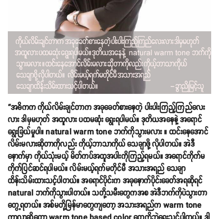
“အဓိကက ကိုယ်လိမ်းချင်တာက အခုခေတ်စားနေတဲ့ ပါးပါးကြည့်ကြည်လေး
လား ဒါမှမဟုတ် အထူလား ပထမဆုံး ရွေးရပါမယ်။ ဒုတိယအနေနဲ့ အရောင်
ရွေးခြယ်မှုပါ။ natural warm tone ဘက်ကိုသွားမလား ။ ထင်းနေအောင်
လိမ်းမလားဆိုတာကိုလည်း ကိုယ့်ဘာသာကိုယ် သေချာဖို့ လိုပါတယ်။ အဲဒီ
နောက်မှာ ကိုယ်သုံးမယ့် မိတ်ကပ်အထူအပါးကိုကြည့်ရမယ်။ အရောင်ကိုက်မ
ကိုက်ပြင်ဆင်ရပါမယ်။ လိမ်းမယ့်ရက်မတိုင်မီ အသားအရည် သေချာ
ထိန်းသိမ်းထားသင့်ပါတယ်။ အရောင်ပိုင်းက အခုနောက်ပိုင်းခေတ်အရဆိုရင်
natural ဘက်ကိုသွားပါတယ်။ သတို့သမီးတွေကအစ အဲဒီဘက်ကိုပဲသွားတာ
တွေ့ရတယ်။ အစ်မတို့မြန်မာတွေကျတော့ အသားအရည်က warm tone
ကာလာဆိုတော့ warm tone based color တွေကိုဘဲရွေးသင့်ပါတယ်။ ဒါ