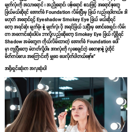
မျက်လုံးကို အသားရောင် ၊ အညိုရောင်၊ ပန်းရောင် စသဖြင့် အရောင်နုတွေ
ခြယ်မယ်ဆိုရင် အောက်ခံ Foundation လိမ်းပြီးမှ ခြယ် လည်းရပါတယ်။ ဒါ
မဟုတ် အရောင်ရင့် Eyeshadow Smokey Eye ခြယ် မယ်ဆိုရင်
တော့ အရင်ဆုံး မျက်ခုံး နဲ့ မျက်လုံး ပို အရင်ခြယ် သပြီးမှ ဖောင်ဒေးရှင်း လိမ်း
တာ အကောင်းဆုံးပါပဲ။ ဘာလို့လည်းဆိုတော့ Smokey Eye ခြယ် လို့ရှိရင်
Shadow အမဲတွေက ကိုယ်လိမ်းထားတဲ့ အောက်ခံ Foundation ပေါ်
မှာ ကျပြီးတော့ မဲတတ်လို့ပါ။ အားလုံးကို လှစေချင်တဲ့ စေတနာနဲ့ ပွဲထိုင်
မိတ်ကပ်လေး အကြောင်းကို မျှဝေ ပေးလိုက်ပါတယ်နော်။”
အရိုးရှင်းဆုံးက အလှဆုံးပါ