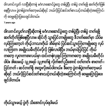
ဝါလကင်းလွတ် လာပြီဆိုတာနဲ့ မင်္ဂလာဆောင်ပွဲတွေ တစ်ပွဲပြီး တစ်ပွဲ တက်ရဖို့ ဆက်တိုက်ဖြစ်
နေပြီလား။ ပွဲတစ်ပွဲတက်တော့မယ်ဆိုရင် ဘယ်လိုပြင်ဆင်ဝတ်စားသင့်တယ်ဆိုတဲ့အကြောင်း
ကို ဝေမျှပြောပြပေးချင်ပါတယ်။
7 years ago
ဝါလကင်းလွတ်လာပြီဆိုတာနဲ့ မင်္ဂလာဆောင်ပွဲတွေ တစ်ပွဲပြီး တစ်ပွဲ တက်ရဖို့
ဆက်တိုက်ဖြစ်နေပြီလား။ ဆိုင်ကို သွားပြင်တာမျိုးတွေ ဒီဘက်ခေတ်မှာ သိပ်မ
လုပ်ကြတော့ဘဲ ကိုယ့်ဘာသာကိုယ် အိမ်မှာပဲ ပြင်ဆင်သွားကြတာမျိုးတွေ လုပ်
လာကြတာ အမျိုးသမီးတိုင်းလိုလို ဖြစ်လာပါပြီ။ ဘယ်မှာပဲပြင်ပြင် ကိုယ်
ကတော့ လူတကာအလယ်မှာ ထင်းကနဲလှချင်ကြတာကတော့ အမျိုးသမီးတိုင်း
ပါပဲ။ ဒါပေမယ့် သူ့အရပ် သူ့ဇာတ်နဲ့ လိုက်ဖက်ညီအောင် ဝတ်တတ်၊ စားတတ် ၊
ပြင်တတ် ၊ ဆင်တတ်ဖို့ အထူးလိုအပ်ပါတယ်။ ဒီတော့ ပွဲတစ်ပွဲတက်တော့မယ်
ဆိုရင် ဘယ်လိုပြင်ဆင်ဝတ်စားသင့်တယ်ဆိုတဲ့အကြောင်းကို ဝေမျှပြောပြပေး
ချင်ပါတယ်။
ကိုယ်သွားမယ့် ပွဲကို သိအောင်လုပ်ရပါမယ်