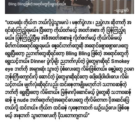
“ပထမဆုံး ကိုယ်က ဘယ်လိုပွဲသွားမလဲ ၊ မနက်ပွဲလား ၊ ညပွဲလား ဆိုတာကို အ
ရင်ဆုံးကြည့်ရမယ်။ ပြီးတော့ ကိုယ်ဝတ်မယ့် အဝတ်အစား ကို ပြန်ကြည့်ရ
မယ်။ ပြန်ကြည့်ပြီးမှ အဲဒီအဝတ်အစားနဲ့ လိုက်ဖက်မယ့် ကိုယ်လိမ်းမယ့်
မိတ်ကပ်အရောင်ရွေးရမယ်၊ နေ့ခင်းဘက်တွေဆို အရောင်ဖျောဖျောလေးတွေ
ရွေးပြီးတော့ ညဘက်တွေဆိုရင်တော့ Bling Bling ဖြစ်တဲ့ အရောင်တွေကို
ရွေးသင့်တယ်။ Dinner ပွဲလိုမျိး ညဘက်လုပ်တဲ့ ပွဲတွေမှာဆိုရင် Smokey
eye ဘက်ကို အများဆုံး သွားတဲ့ ပုံစံလေးတွေ လိမ်းဖြစ်တယ်။ နေ့ပွဲတွေ ဥပမာ
ဘုန်းကြီးကျောင်းလို ဆောင်တဲ့ ပွဲတွေမှာဆိုရင်တော့ ပေါ့ပေါ့ပါးပါးလေး လိမ်း
သင့်တယ်။ မျက်လုံးဆိုရင်လည်း ထင်းနေတာမျိုးမဟုတ်ဘဲ သဘာဝဆန်တဲ့
ဘက်ကို ရွေးပြီးတော့ လိမ်းတယ်။ မြန်မာလိုဆောင်မယ့် ပွဲတွေဆို သဘာဝဆန်
ဆန် နဲ့ nude ဘက်ရောက်တဲ့အရောင်လေးတွေ ကိုလိမ်းတာက ပိုအဆင်ပြေ
တယ်လို့ ထင်တယ်။ ကိုယ်က ထင်းခနဲ လှနေတာထက် ယဉ်ယဉ်လေး ဖြစ်နေ
မယ့် အနုဘက် သွားတာလေးကို ပိုသဘောကျတယ်”