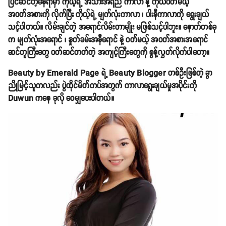
ပြင်ဆင်တဲ့နေရာမှာ ကိုယ့်ရဲ့ အသားအရည် ကာလာ နဲ့ ကိုယ်ဝတ်မယ့်
အဝတ်အစားကို လိုက်ပြီး ကိုယ့်ရဲ့ မျက်လုံးကာလာ ၊ ပါးနီကာလာကို ရွေးချယ်
သင့်ပါတယ်။ လိမ်းချင်တဲ့ အရောင်လိမ်းတာမျိုး မဖြစ်သင့်ပါဘူး။ နောက်တစ်ခု
က မျက်လုံးအရောင် ၊ နှုတ်ခမ်းအနီရောင် နဲ့ ဝတ်မယ့် အဝတ်အစားအရောင်
ဆင်တူကြီးတွေ ဝတ်ဆင်တတ်တဲ့ အကျင့်ကြီးတွေကို စွန့်လွှတ်လိုက်ပါတော့။
Beauty by Emerald Page ရဲ့ Beauty Blogger တစ်ဦးဖြစ်တဲ့ ခွာ
ညိုမြင့်သူကလည်း ပွဲထိုင်မိတ်ကပ်အတွက် ကာလာရွေးချယ်မှုအပိုင်းကို
Duwun ကနေ ခုလို ဝေမျှပေးပါတယ်။