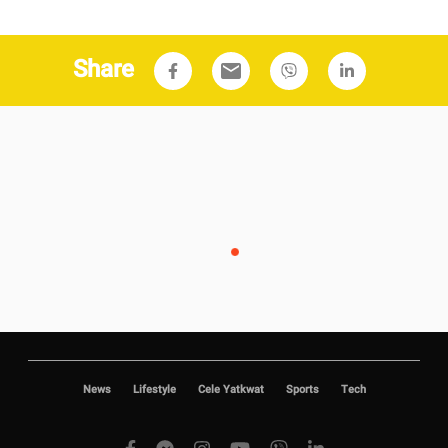
Share
email
News
Lifestyle
Cele Yatkwat
Sports
Tech