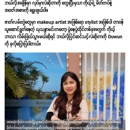
ဘယ်လိုအချိန်မှာ လုပ်မှာလဲဆိုတာကို တွေးပြီးမှသာ ကိုယ့်ရဲ့ မိတ်ကပ်နဲ့
အဝတ်အစားကို ရွေးချယ်ပါ။
ဇာတ်လမ်းတွဲတွေမှာ makeup artist အဖြစ်ရော stylist အဖြစ်ပါ တာဝန်
ယူဆောင်ရွက်နေတဲ့ ယုသန္တာမင်းကတော့ ပွဲနေပွဲထိုင်တစ်ခုအတွက် ကိုယ့်
ဘာသာ လိမ်းခြယ်သွားမယ်ဆိုရင် ဘယ်လိုပြင်ဆင်သင့်လဲဆိုတာကို Duwun
ကို ခုလိုပြောပြပါတယ်။