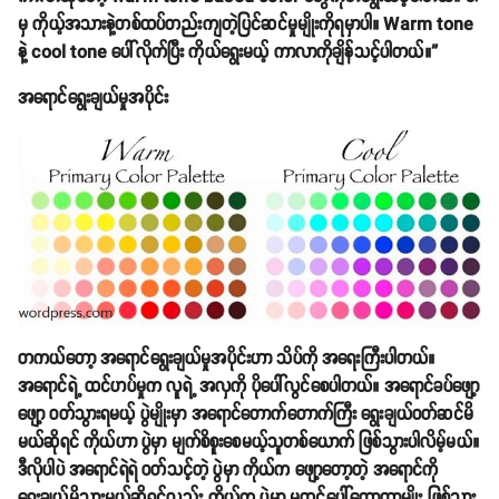
မှ ကိုယ့်အသားနဲ့တစ်ထပ်တည်းကျတဲ့ပြင်ဆင်မှုမျိုးကိုရမှာပါ။ Warm tone
နဲ့ cool tone ပေါ်လိုက်ပြီး ကိုယ်ရွေးမယ့် ကာလာကိုချိန်သင့်ပါတယ်။”
အရောင်ရွေးချယ်မှုအပိုင်း
တကယ်တော့ အရောင်ရွေးချယ်မှုအပိုင်းဟာ သိပ်ကို အရေးကြီးပါတယ်။
အရောင်ရဲ့ ထင်ဟပ်မှုက လူရဲ့ အလှကို ပိုပေါ်လွင်စေပါတယ်။ အရောင်ခပ်ဖျော့
ဖျော့ ဝတ်သွားရမယ့် ပွဲမျိုးမှာ အရောင်တောက်တောက်ကြီး ရွေးချယ်ဝတ်ဆင်မိ
မယ်ဆိုရင် ကိုယ်ဟာ ပွဲမှာ မျက်စိစူးစေမယ့်သူတစ်ယောက် ဖြစ်သွားပါလိမ့်မယ်။
ဒီလိုပါပဲ အရောင်ရဲရဲ ဝတ်သင့်တဲ့ ပွဲမှာ ကိုယ်က ဖျော့တော့တဲ့ အရောင်ကို
ရွေးချယ်မိသွားမယ်ဆိုရင်လည်း ကိုယ်က ပွဲမှာ မထင်ပေါ်တော့တာမျိုး ဖြစ်သွား