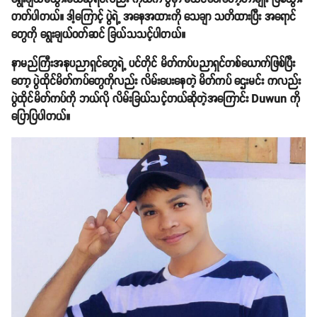
တတ်ပါတယ်။ ဒါ့ကြောင့် ပွဲရဲ့ အနေအထားကို သေချာ သတိထားပြီး အရောင်
တွေကို ရွေးချယ်ဝတ်ဆင် ခြယ်သသင့်ပါတယ်။
နာမည်ကြီးအနုပညာရှင်တွေရဲ့ ပင်တိုင် မိတ်ကပ်ပညာရှင်တစ်ယောက်ဖြစ်ပြီး
တော့ ပွဲထိုင်မိတ်ကပ်တွေကိုလည်း လိမ်းပေးနေတဲ့ မိတ်ကပ် ဌေးမင်း ကလည်း
ပွဲထိုင်မိတ်ကပ်ကို ဘယ်လို လိမ်းခြယ်သင့်တယ်ဆိုတဲ့အကြောင်း Duwun ကို
ပြောပြပါတယ်။