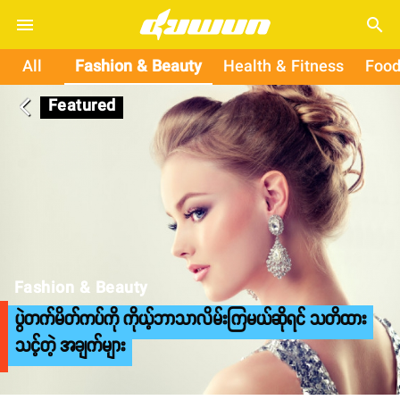
search
All
Fashion & Beauty
Health & Fitness
Food
Featured
arrow_back_ios
Fashion & Beauty
ပွဲတက်မိတ်ကပ်ကို ကိုယ့်ဘာသာလိမ်းကြမယ်ဆိုရင် သတိထား
သင့်တဲ့ အချက်များ