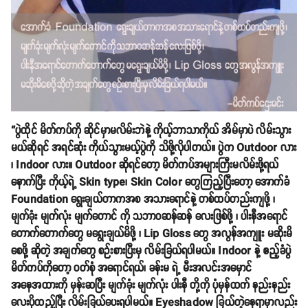
“ပွဲထိုင် မိတ်ကပ်ကို ဆိုင်မှာမလိမ်းဘဲနဲ့ ကိုယ့်ဘာသာကိုယ် အိမ်မှာပဲ လိမ်းသွား
မယ်ဆိုရင် အရင်ဆုံး ကိုယ်သွားမယ့်ပွဲကို သိဖို့လိုပါတယ်။ ပွဲက Outdoor လား
၊ Indoor လား။ Outdoor ဆိုရင်တော့ မိတ်ကပ်အများကြီးမလိမ်းဖို့ရယ်
နောက်ပြီး ကိုယ့်ရဲ့ Skin type၊ Skin Color တွေကြည့်ပြီးတော့ အောက်ခံ
Foundation ရွေးချယ်တာကအစ အသားရောင်နဲ့ တစ်ထပ်တည်းကျဖို့ ၊
မျက်ခုံး မျက်လုံး မျက်တောင် ကို သဘာဝဆန်ဆန် လေးဖြစ်ဖို့ ၊ ပါးနီအရောင်
တောက်တောက်တွေ မရွေးချယ်မိဖို့ ၊ Lip Gloss တွေ အလွန်အကျူး မဆိုးမိ
စေဖို့ ဆိုတဲ့ အချက်တွေ စဉ်းစားပြီးမှ လိမ်းခြယ်ရပါမယ်။ Indoor နဲ့ ဧည့်ခံပွဲ
မိတ်ကပ်ကိုတော့ ဝတ်စုံ အရောင်ရယ်၊ ခန်းမ ရဲ့ မီးအလင်းအမှောင်
အနေအထားကို မှန်းဆပြီး မျက်ခုံး မျက်လုံး ပါးနီ တို့ကို ပုံမှန်ထက် နည်းနည်း
လေးပိုထည့်ပြီး လိမ်းခြယ်ပေးရပါမယ်။ Eyeshadow ခြယ်တဲ့နေရာမှာလည်း