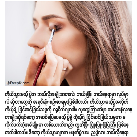
ကိုယ်သွားမယ့် ပွဲက ဘယ်လိုအမျိုးအစားလဲ၊ ဘယ်ချိန်၊ ဘယ်နေရာမှာ လုပ်မှာ
လဲ ဆိုတာတွေကို အရင်ဆုံး စဉ်းစားရမှာဖြစ်ပါတယ်။ ကိုယ်သွားမယ့်ပွဲအလိုက်
ကိုယ့်ရဲ့ ပြင်ဆင်ခြယ်သမှုကို ဂရုစိုက်ရမှာပါ။ လူတွေကြားထဲမှာ ထင်းကနဲလှနေ
တာမျိုးဆိုရင်တော့ အဆင်ပြေပေမယ့် ပွဲနဲ့ ကိုယ့်ရဲ့ ပြင်ဆင်ခြယ်သမှုဟာ မ
လိုက်ဖက်တဲ့အခါမျိုးမှာ တစ်ယောက်တည်း ကွက်ပြီး ပြူးပြူးပြဲပြဲကြီး ဖြစ်နေ
တတ်ပါတယ်။ ဒီတော့ ကိုယ်သွားရမှာက မနက်ပွဲလား၊ ညပွဲလား ဘယ်လိုနေရာ