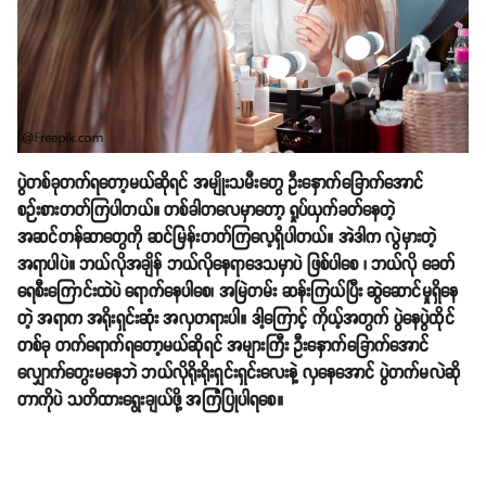
ပွဲတစ်ခုတက်ရတော့မယ်ဆိုရင် အမျိုးသမီးတွေ ဦးနှောက်ခြောက်အောင်
စဉ်းစားတတ်ကြပါတယ်။ တစ်ခါတလေမှာတော့ ရှုပ်ယှက်ခတ်နေတဲ့
အဆင်တန်ဆာတွေကို ဆင်မြန်းတတ်ကြလေ့ရှိပါတယ်။ အဲဒါက လွဲမှားတဲ့
အရာပါပဲ။ ဘယ်လိုအချိန် ဘယ်လိုနေရာဒေသမှာပဲ ဖြစ်ပါစေ ၊ ဘယ်လို ခေတ်
ရေစီးကြောင်းထဲပဲ ရောက်နေပါစေ၊ အမြဲတမ်း ဆန်းကြယ်ပြီး ဆွဲဆောင်မှုရှိနေ
တဲ့ အရာက အရိုးရှင်းဆုံး အလှတရားပါ။ ဒါ့ကြောင့် ကိုယ့်အတွက် ပွဲနေပွဲထိုင်
တစ်ခု တက်ရောက်ရတော့မယ်ဆိုရင် အများကြီး ဦးနှောက်ခြောက်အောင်
လျှောက်တွေးမနေဘဲ ဘယ်လိုရိုးရိုးရှင်းရှင်းလေးနဲ့ လှနေအောင် ပွဲတက်မလဲဆို
တာကိုပဲ သတိထားရွေးချယ်ဖို့ အကြံပြုပါရစေ။