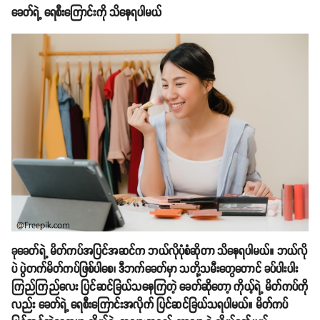
ခေတ်ရဲ့ ရေစီးကြောင်းကို သိနေရပါမယ်
ခုခေတ်ရဲ့ မိတ်ကပ်အပြင်အဆင်က ဘယ်လိုပုံစံဆိုတာ သိနေရပါမယ်။ ဘယ်လို
ပဲ ပွဲတက်မိတ်ကပ်ဖြစ်ပါစေ၊ ဒီဘက်ခေတ်မှာ သတို့သမီးတွေတောင် ခပ်ပါးပါး
ကြည်ကြည်လေး ပြင်ဆင်ခြယ်သနေကြတဲ့ ခေတ်ဆိုတော့ ကိုယ့်ရဲ့ မိတ်ကပ်ကို
လည်း ခေတ်ရဲ့ ရေစီးကြောင်းအလိုက် ပြင်ဆင်ခြယ်သရပါမယ်။ မိတ်ကပ်