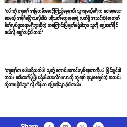
"စပါးကို ကျနော် အမြဲတမ်းစောင့်ကြည့်နေမှာပါ၊ သွားရမယ့်ခရီးက ဝေးနေသေး
ပေမယ့် အန်ဂီပြောသလိုပါပဲ၊ ပရိသတ်တွေအနေနဲ့ လက်ရှိ အသင်းပုံစံအတွက်
စိတ်လှုပ်ရှားစရာမရှိဘူးဆိုတဲ့ အကြောင်းပြချက်မရှိပါဘူး၊ သူတို့ ရှေ့ဆက်နိုင်
မယ်လို့ မျှော်လင့်ပါတယ်"
"ကျနော်က စပါးပရိသတ်ပါ၊ သူတို့ ကောင်းကောင်းလုပ်နေတာကိုပ​ဲ မြင်ချင်ပါ
တယ်။ စပါးထက်ပိုပြီး ပရီးမီးယားလိဂ်ဖလားကို ကျနော် ရယူစေချင်တဲ့ အသင်း
ဆိုတာမရှိပါဘူး" လို့ ကိန်းက ပြောဆိုသွားခဲ့ပါတယ်။