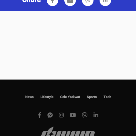
Share
email
News
Lifestyle
Cele Yatkwat
Sports
Tech