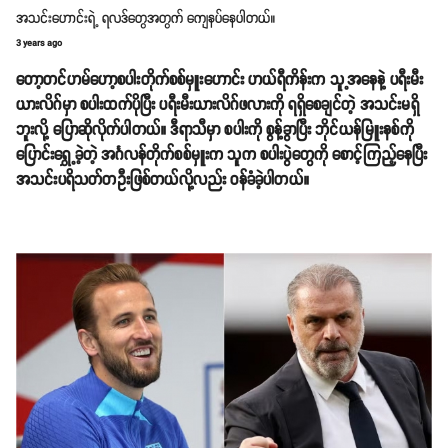
အသင်းဟောင်းရဲ့ ရလဒ်တွေအတွက် ကျေနပ်နေပါတယ်။
3 years ago
တော့တင်ဟမ်ဟော့စပါးတိုက်စစ်မှူးဟောင်း ဟယ်ရီကိန်းက သူ့အနေနဲ့ ပရီးမီး
ယားလိဂ်မှာ စပါးထက်ပိုပြီး ပရီးမီးယားလိဂ်ဖလားကို ရရှိစေချင်တဲ့ အသင်းမရှိ
ဘူးလို့ ပြောဆိုလိုက်ပါတယ်။ ဒီရာသီမှာ စပါးကို စွန့်ခွာပြီး ဘိုင်ယန်မြူးနစ်ကို
ပြောင်းရွှေ့ခဲ့တဲ့ အင်္ဂလန်တိုက်စစ်မှူးက သူက စပါးပွဲတွေကို စောင့်ကြည့်နေပြီး
အသင်းပရိသတ်တဦးဖြစ်တယ်လို့လည်း ဝန်ခံခဲ့ပါတယ်။