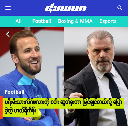
search
All
Football
Boxing & MMA
Esports
arrow_back_ios
Football
ပရီးမီးယားလိဂ်ဖလားကို စပါး ဆွတ်ခူးတာ မြင်ချင်တယ်လို့ ပြော
ခဲ့တဲ့ ဟယ်ရီကိန်း