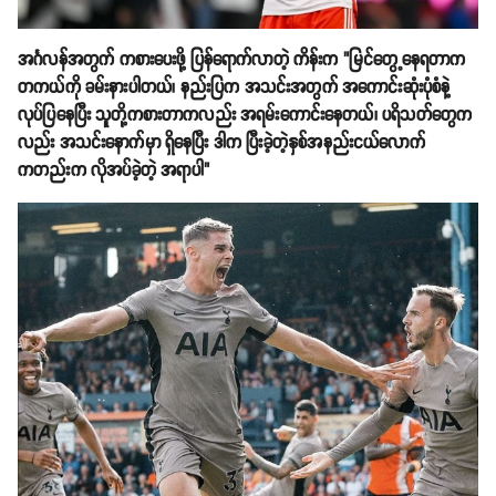
အင်္ဂလန်အတွက် ကစားပေးဖို့ ပြန်ရောက်လာတဲ့ ကိန်းက "မြင်တွေ့နေရတာက
တကယ်ကို ခမ်းနားပါတယ်၊ နည်းပြက အသင်းအတွက် အကောင်းဆုံးပုံစံနဲ့
လုပ်ပြနေပြီး သူတို့ကစားတာကလည်း အရမ်းကောင်းနေတယ်၊ ပရိသတ်တွေက
လည်း အသင်းနောက်မှာ ရှိနေပြီး ဒါက ပြီးခဲ့တဲ့နှစ်အနည်းငယ်လောက်
ကတည်းက လိုအပ်ခဲ့တဲ့ အရာပါ"