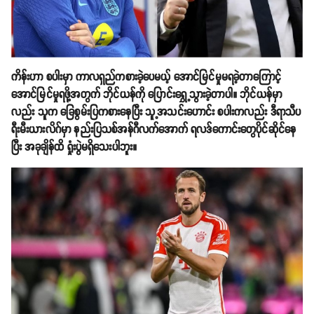
ကိန်းဟာ စပါးမှာ ကာလရှည်ကစားခဲ့ပေမယ့် အောင်မြင်မှုမရခဲ့တာကြောင့်
အောင်မြင်မှုရဖို့အတွက် ဘိုင်ယန်ကို ပြောင်းရွှေ့သွားခဲ့တာပါ။ ဘိုင်ယန်မှာ
လည်း သူက ခြေစွမ်းပြကစားနေပြီး သူ့အသင်းဟောင်း စပါးကလည်း ဒီရာသီပ
ရီးမီးယားလိဂ်မှာ နည်းပြသစ်အန်ဂီလက်အောက် ရလဒ်ကောင်းတွေပိုင်ဆိုင်နေ
ပြီး အခုချိန်ထိ ရှုံးပွဲမရှိသေးပါဘူး။