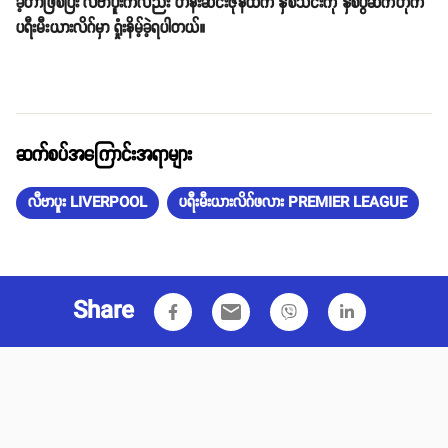
ခဲ့တာဖြစ်ပြီး လီဗာပူးကလည်း တန်းဆင်းဇုန်ထဲက နှစ်သင်းကို နှစ်ပွဲဆက်တိုက်
ပရီးမီးယားလိဂ်မှာ ရှုံးနိမ့်ခဲ့ရပါတယ်။
ဆက်စပ်အကြောင်းအရာများ
လီဗာပူး LIVERPOOL
ပရီးမီးယားလိဂ်ဖလား PREMIER LEAGUE
Share
email