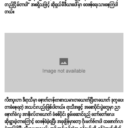
တည်ငြိမ်တာပါ” အစရှိသဖြင့် ဆိုရှယ်မီဒီယာပေါ်မှာ ဝေဖန်ရေးသားနေကြပါ
တယ်။
လီဗာပူးဟာ ဒီရာသီမှာ နောက်တန်းကစားသမားတယောက်ပြီးတယောက် ဒုက္ခပေး
တာခံနေရတဲ့ အသင်းလည်းဖြစ်ပါတယ်။ ရာသီအဖွင့် အစောပိုင်းပွဲတွေမှာ ညာ
နောက်ခံလူ အာနိုးလ်တယောက် ခံစစ်ပိုင်း စွမ်းဆောင်ရည် တော်တော်လေး
ဆိုးရွားခဲ့တာကြောင့် ဝေဖန်ခံခဲ့ရပြီး အခုချိန်မှာတော့ ဂိုးမက်ဇ်ကပါ ထဖောက်လာ