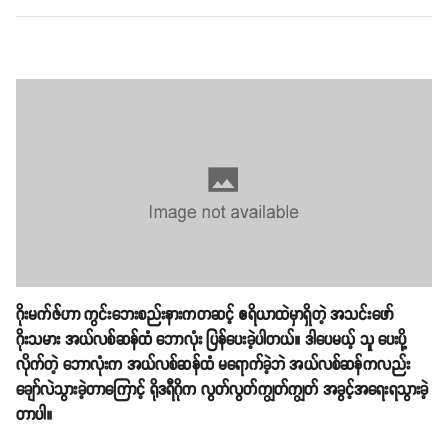
ဂိုးမက်ဇ်ဟာ ကွင်းဘေးစည်းနားကတဆင့် ဧရိယာထဲမှာရှိတဲ့ အသင်းဖော်
ဂိုးသမား အယ်လစ်ဆန်ထံ ဘောလုံး ပြန်ပေးခဲ့ပါတယ်။ ဒါပေမယ့် သူ ပေးပို့
လိုက်တဲ့ ဘောလုံးက အယ်လစ်ဆန်ထံ မရောက်ခဲ့ဘဲ အယ်လစ်ဆန်ကလည်း
ချော်လဲသွားခဲ့တာကြောင့် ရိုဒရီဂိုက လွတ်လွတ်ကျွတ်ကျွတ် အခွင့်အရေးရသွားခဲ့
တာပါ။