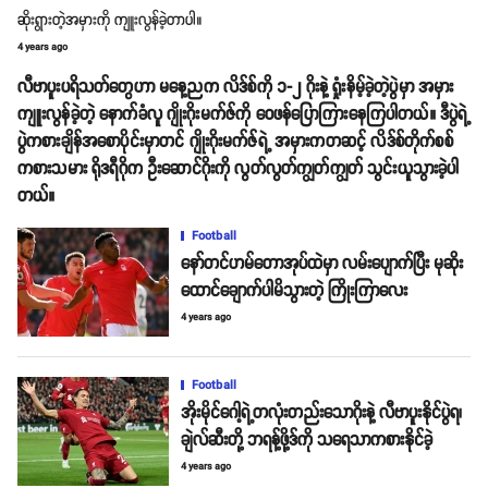
ဆိုးရွားတဲ့အမှားကို ကျူးလွန်ခဲ့တာပါ။
4 years ago
လီဗာပူးပရိသတ်တွေဟာ မနေ့ညက လိဒ်စ်ကို ၁-၂ ဂိုးနဲ့ ရှုံးနိမ့်ခဲ့တဲ့ပွဲမှာ အမှား
ကျူးလွန်ခဲ့တဲ့ နောက်ခံလူ ဂျိုးဂိုးမက်ဇ်ကို ဝေဖန်ပြောကြားနေကြပါတယ်။ ဒီပွဲရဲ့
ပွဲကစားချိန်အစောပိုင်းမှာတင် ဂျိုးဂိုးမက်ဇ်ရဲ့ အမှားကတဆင့် လိဒ်စ်တိုက်စစ်
ကစားသမား ရိုဒရီဂိုက ဦးဆောင်ဂိုးကို လွတ်လွတ်ကျွတ်ကျွတ် သွင်းယူသွားခဲ့ပါ
တယ်။
Football
နော်တင်ဟမ်တောအုပ်ထဲမှာ လမ်းပျောက်ပြီး မုဆိုး
ထောင်ချောက်ပါမိသွားတဲ့ ကြိုးကြာလေး
4 years ago
Football
အိုးမိုင်ဂေါ့ရဲ့တလုံးတည်းသောဂိုးနဲ့ လီဗာပူးနိုင်ပွဲရ၊
ချဲလ်ဆီးတို့ ဘရန့်ဖို့ဒ်ကို သရေသာကစားနိုင်ခဲ့
4 years ago