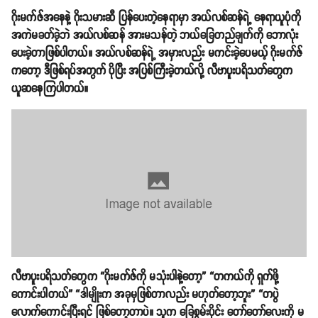
ဂိုးမက်ဇ်အနေနဲ့ ဂိုးသမားဆီ ပြန်ပေးတဲ့နေရာမှာ အယ်လစ်ဆန်ရဲ့ နေရာယူပုံကို
အကဲမခတ်ခဲ့ဘဲ အယ်လစ်ဆန် အားမသန်တဲ့ ဘယ်ခြေတည်ချက်ကို ဘောလုံး
ပေးခဲ့တာဖြစ်ပါတယ်။ အယ်လစ်ဆန်ရဲ့ အမှားလည်း မကင်းခဲ့ပေမယ့် ဂိုးမက်ဇ်
ကတော့ ဒီဖြစ်ရပ်အတွက် ပိုပြီး အပြစ်ကြီးခဲ့တယ်လို့ လီဗာပူးပရိသတ်တွေက
ယူဆနေကြပါတယ်။
လီဗာပူးပရိသတ်တွေက “ဂိုးမက်ဇ်ကို မသုံးပါနဲ့တော့” “တကယ်ကို ရှက်ဖို့
ကောင်းပါတယ်” “ဒါမျိုးက အခုမှဖြစ်တာလည်း မဟုတ်တော့ဘူး” “တပွဲ
လောက်ကောင်းပြီးရင် ဖြစ်တော့တာပဲ။ သူက ခြေစွမ်းပိုင်း တော်တော်လေးကို မ