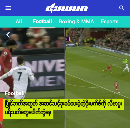
search
All
Football
Boxing & MMA
Esports
arrow_back_ios
Football
ပြိုင်ဘက်အတွက် အဆင်သင့်ခူးခပ်ပေးခဲ့တဲ့ဂိုးမက်ဇ်ကို လီဗာပူး
ပရိသတ်တွေပေါက်ကွဲနေ