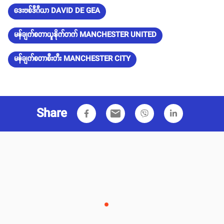
ဒေးဗစ်ဒီဂီယာ DAVID DE GEA
မန်ချက်စတာယူနိုက်တက် MANCHESTER UNITED
မန်ချက်စတာစီးတီး MANCHESTER CITY
Share
email