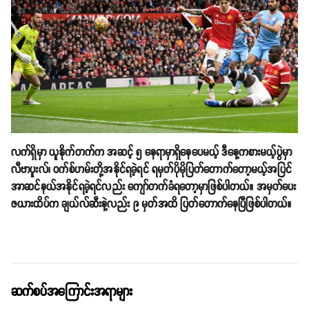
လက်ရှိမှာ ယူနိုက်တက်က အဆင့် ၅ နေရာမှာရှိနေပေမယ့် ဒီနေ့ကစားမယ့်ပွဲမှာ
လီဗာပူးလ်၊ ဝက်စ်ဟမ်းတို့အနိုင်ရခဲ့ရင် ရမှတ်ပိုမိုပြတ်တောက်တော့မယ့်အပြင်
အာဆင်နယ်အနိုင်ရခဲ့ရင်လည်း ကျော်တက်ခံရတော့မှာဖြစ်ပါတယ်။ အမှတ်ပေး
ဇယားထိပ်က ချယ်လ်ဆီးနဲ့လည်း ၉ မှတ်အထိ ပြတ်တောက်နေပြီဖြစ်ပါတယ်။
ဆက်စပ်အကြောင်းအရာများ