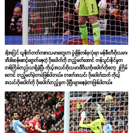
ဒါ့အပြင် ယူနိုက်တက်ကစားသမားတွေဟာ ပွဲချိန်တစ်ခုလုံးမှာ မန်စီးတီးဂိုးသမား
အီဒါဆန်စောင့်ရှောက်နေတဲ့ ဂိုးပေါက်ကို တည့်မတ်အောင် ကန်သွင်းနိုင်မှုက
တစ်ကြိမ်တည်းသာရှိခဲ့ပြီး ကိုယ့်အသင်းဂိုးသမားဒီဂီယာဂိုးပေါက်ကိုတော့ ၂ကြိမ်
တောင် တည့်မတ်ခဲ့တာပဲဖြစ်ပါတယ်။ တဖက်အသင်း ဂိုးပေါက်ထက် ကိုယ့်
အသင်းဂိုးပေါက်ကို ဂိုးပေါက်တည့်မှုက ပိုပြီးများနေခဲ့တာဖြစ်ပါတယ်။