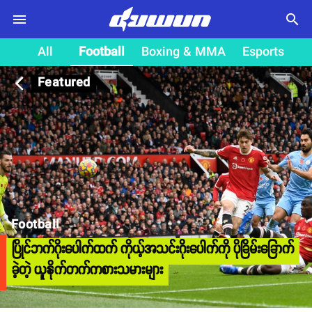
search
All
Football
Boxing & MMA
Esports
Featured
arrow_back_ios
Football
ပြိုင်ဘက်ဂိုးပေါက်ထက် ကိုယ့်အသင်းဂိုးပေါက်ကို ပိုခြိမ်းခြောက်
ခဲ့တဲ့ ယူနိုက်တက်ကစားသမားများ