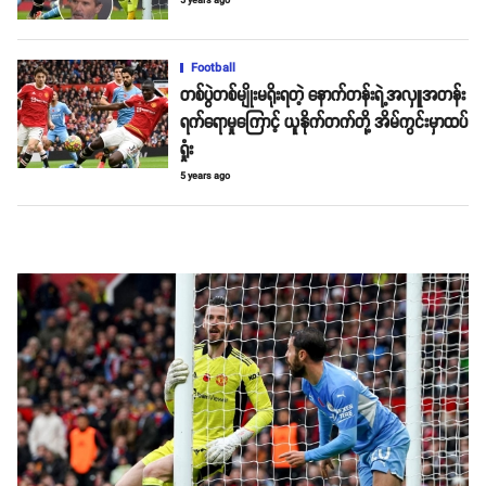
5 years ago
Football
တစ်ပွဲတစ်မျိုးမရိုးရတဲ့ နောက်တန်းရဲ့အလှူအတန်း
ရက်ရောမှုကြောင့် ယူနိုက်တက်တို့ အိမ်ကွင်းမှာထပ်
ရှုံး
5 years ago