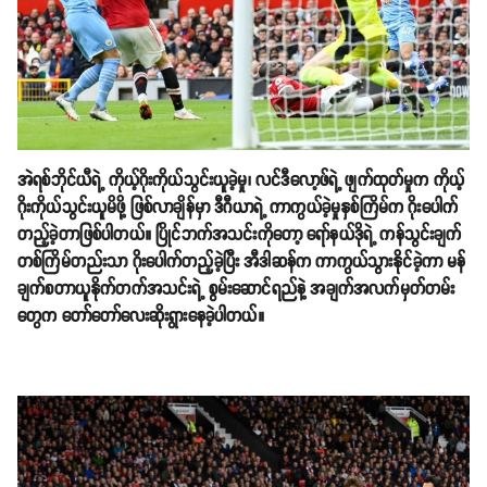
အဲရစ်ဘိုင်ယီရဲ့ ကိုယ့်ဂိုးကိုယ်သွင်းယူခဲ့မှု၊ လင်ဒီလော့ဖ်ရဲ့ ဖျက်ထုတ်မှုက ကိုယ့်
ဂိုးကိုယ်သွင်းယူမိဖို့ ဖြစ်လာချိန်မှာ ဒီဂီယာရဲ့ ကာကွယ်ခဲ့မှုနှစ်ကြိမ်က ဂိုးပေါက်
တည့်ခဲ့တာဖြစ်ပါတယ်။ ပြိုင်ဘက်အသင်းကိုတော့ ရော်နယ်ဒိုရဲ့ ကန်သွင်းချက်
တစ်ကြိမ်တည်းသာ ဂိုးပေါက်တည့်ခဲ့ပြီး အီဒါဆန်က ကာကွယ်သွားနိုင်ခဲ့ကာ မန်
ချက်စတာယူနိုက်တက်အသင်းရဲ့ စွမ်းဆောင်ရည်နဲ့ အချက်အလက်မှတ်တမ်း
တွေက တော်တော်လေးဆိုးရွားနေခဲ့ပါတယ်။