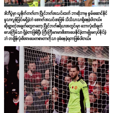
ဒါဘီပွဲမှာ ယူနိုက်တက်ဟာ ပြိုင်ဘက်အသင်းထက် ဘာဆိုဘာမှ စွမ်းဆောင်နိုင်
မှုသာလွန်ခြင်းမရှိခဲ့ဘဲ အောက်အသင်းအဖြစ် သိသိသာသာရှိနေခဲ့ပါတယ်။
ဆိုးရွားတဲ့အချက်တွေကတော့ ပြိုင်ဘက်ဧရိယာအတွင်းမှာ ဘောလုံးထိချက်
လေးကြိမ်သာ ရှိခဲ့တာဖြစ်ပြီး ကြီးကြီးမားမားဖိအားပေးနိုင်ခဲ့တာမျိုးမလုပ်နိုင်ခဲ့
ဘဲ တချိန်လုံးဖိအားပေးကစားတာကိုသာ ခုခံနေခဲ့ရတာဖြစ်ပါတယ်။