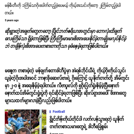
မန်စီးတီးကို ၁ကြိမ်သာဂိုးပေါက်တည့်ခဲ့ပေမယ့် ကိုယ့်အသင်းကိုတော့ ၂ကြိမ်တည့်ခဲ့ပါ
တယ်။
5 years ago
ဆိုးရွားတဲ့အချက်တွေကတော့ ပြိုင်ဘက်ဧရိယာအတွင်းမှာ ဘောလုံးထိချက်
လေးကြိမ်သာ ရှိခဲ့တာဖြစ်ပြီး ကြီးကြီးမားမားဖိအားပေးနိုင်ခဲ့တာမျိုးမလုပ်နိုင်ခဲ့
ဘဲ တချိန်လုံးဖိအားပေးကစားတာကိုသာ ခုခံနေခဲ့ရတာဖြစ်ပါတယ်။
မနေ့က ကစားခဲ့တဲ့ မန်ချက်စတာဒါဘီပွဲမှာ အဲရစ်ဘိုင်ယီရဲ့ ကိုယ့်ဂိုးကိုယ်သွင်း
ယူခဲ့တဲ့ဂိုးအပါအဝင် ဘာနာဒိုဆေးလ်ဗားရဲ့ ဂိုးကြောင့် ယူနိုက်တက်တို့ အိမ်ကွင်း
မှာ ၂-၀ နဲ့ အရေးနိမ့်ခဲ့ရပါတယ်။ လီဗာပူးလ်ကို ၅ဂိုးပြတ်ရှုံးနိမ့်ခဲ့ပြီးနောက်
နောက်ထပ်အိမ်ကွင်းရှုံးပွဲကို ရင်ဆိုင်ခဲ့ရတာဖြစ်ပြီး ဆိုးလ်ရှားအပေါ် ဖိအားတွေ
များသထက်များလာခဲ့ပြီလည်းဖြစ်ပါတယ်။
Football
ရွိုင်ကိန်းကိုယ်တိုင်ပါ လက်လန်သွားရတဲ့ ယူနိုက်
တက်ကစားသမားတွေရဲ့ ဒါဘီခြေစွမ်း