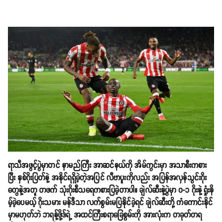
ရာသီအဖွင့်ပွဲမှာတင် နာမည်ကြီး အာဆင်နယ်ကို အိမ်ကွင်းမှာ အသာစီးကစား
ပြီး နှစ်ဂိုးပြတ်နဲ့ အနိုင်ရရှိခဲ့တဲ့အပြင် လီဗာပူးကိုလည်း အပြန်အလှန်သွင်းဂိုး
တွေနဲ့အတူ တဖက် သုံးဂိုးစီသရေကစားပြခဲ့တာပါ။ ချဲလ်ဆီးနဲ့ပွဲမှာ ၀-၁ ဂိုးနဲ့ ရှုံးနိ
မ့်ခဲ့ပေမယ့် ဂိုးသမား မန်ဒီသာ လက်စွမ်းမပြနိုင်ခဲ့ရင် ချဲလ်ဆီးတို့ ကံကောင်းနိုင်
မှာမဟုတ်ဘဲ ဘရန့်ဖို့ဒ်ရဲ့ အထင်ကြီးစရာခြေစွမ်းကို အားလုံးက တခုတ်တရ