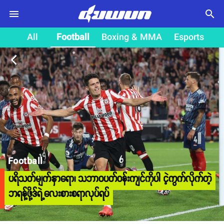
search
All
Football
Boxing & MMA
Esports
arrow_back_ios
Football
ပရိသတ်မျက်နှာရော၊ သဘာဝပတ်ဝန်းကျင်ကိုပါ ငဲ့ကွက်လိုက်တဲ့
ဘရန့်ဖို့ဒ်ရဲ့လေးစားစရာလုပ်ရပ်