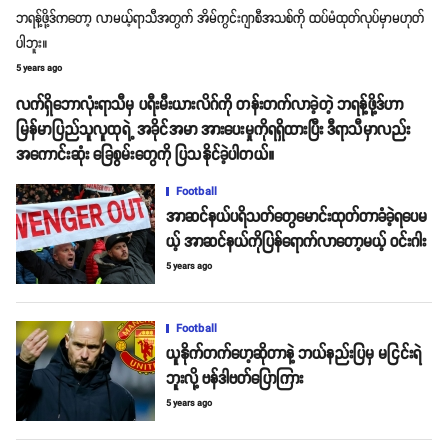
ဘရန့်ဖို့ဒ်ကတော့ လာမယ့်ရာသီအတွက် အိမ်ကွင်းဂျာစီအသစ်ကို ထပ်မံထုတ်လုပ်မှာမဟုတ်
ပါဘူး။
5 years ago
လက်ရှိဘောလုံးရာသီမှ ပရီးမီးယားလိဂ်ကို တန်းတက်လာခဲ့တဲ့ ဘရန့်ဖို့ဒ်ဟာ
မြန်မာပြည်သူလူထုရဲ့ အခိုင်အမာ အားပေးမှုကိုရရှိထားပြီး ဒီရာသီမှာလည်း
အကောင်းဆုံး ခြေစွမ်းတွေကို ပြသနိုင်ခဲ့ပါတယ်။
Football
အာဆင်နယ်ပရိသတ်တွေမောင်းထုတ်တာခံခဲ့ရပေမ
ယ့် အာဆင်နယ်ကိုပြန်ရောက်လာတော့မယ့် ဝင်းဂါး
5 years ago
Football
ယူနိုက်တက်ဟေ့ဆိုတာနဲ့ ဘယ်နည်းပြမှ မငြင်းရဲ
ဘူးလို့ ဗန်ဒါဗတ်ပြောကြား
5 years ago