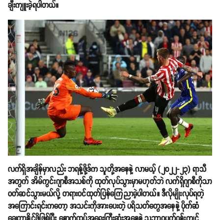
ချီးကျူးခဲ့ရပါတယ်။
လက်ရှိအချိန်မှာလည်း ဘရန့်ဖို့ဒ်က သူတို့အနေနဲ့ လာမယ့် (၂၀၂၂-၂၃) ရာသီ
အတွက် အိမ်ကွင်းဂျာစီအသစ်ကို ထုတ်လုပ်သွားမှာမဟုတ်ဘဲ လက်ရှိဂျာစီကိုသာ
ဝတ်ဆင်သွားမယ်လို့ တရားဝင်ထုတ်ပြန်ကြေညာခဲ့ပါတယ်။ ဒီလိုမျိုးလုပ်ရတဲ့
အကြောင်းရင်းကတော့ အသင်းကိုအားပေးတဲ့ ပရိသတ်တွေအနေနဲ့ ပိုက်ဆံ
ချွေတာနိုင်ဖို့ဖြစ်ပြီး နောက်ထပ်အရေးကြီးဆုံးအနေနဲ့ သဘာဝပတ်ဝန်းကျင်