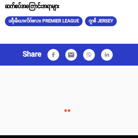
ဆက်စပ်အကြောင်းအရာများ
ပရီးမီးယားလိဂ်ဖလား PREMIER LEAGUE
ဂျာစီ JERSEY
Share
email