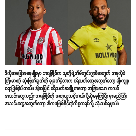
ဒီလိုအခြေအနေမျိုးမှာ ဘရန့်ဖို့ဒ်က သူတို့ရဲ့အိမ်ကွင်းဂျာစီအတွက် အခုလိုပဲ
ကြီးမားတဲ့ ဆုံးဖြတ်ချက်ကို ချမှတ်ခဲ့တာက ပရိသတ်တွေအတွက်တော့ ချီးကျူး
စရာဖြစ်ခဲ့ပါတယ်။ ဒါ့အပြင် ပရိသတ်အချို့ကတော့ အခြားသော ကလပ်
အသင်းတွေလည်း ဘရန့်ဖို့ဒ်ကို အတုယူသင့်တယ်လို့ဆိုနေကြပြီး နာမည်ကြီး
အသင်းတွေအတွက်တော့ ဒါကမဖြစ်နိုင်တဲ့ကိစ္စတရပ်လို့ သုံးသပ်ရမှာပါ။