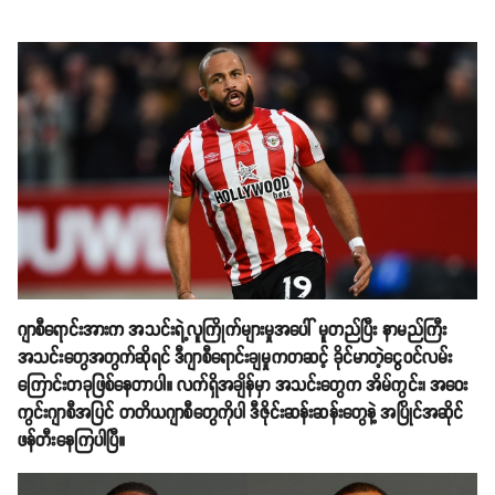
ဂျာစီရောင်းအားက အသင်းရဲ့လူကြိုက်များမှုအပေါ် မူတည်ပြီး နာမည်ကြီး
အသင်းတွေအတွက်ဆိုရင် ဒီဂျာစီရောင်းချမှုကတဆင့် ခိုင်မာတဲ့ငွေဝင်လမ်း
ကြောင်းတခုဖြစ်နေတာပါ။ လက်ရှိအချိန်မှာ အသင်းတွေက အိမ်ကွင်း၊ အဝေး
ကွင်းဂျာစီအပြင် တတိယဂျာစီတွေကိုပါ ဒီဇိုင်းဆန်းဆန်းတွေနဲ့ အပြိုင်အဆိုင်
ဖန်တီးနေကြပါပြီ။