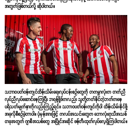
အတွက်ဖြစ်တယ်လို့ ဆိုပါတယ်။
သဘာဝပတ်ဝန်းကျင်ထိန်းသိမ်းရေးလုပ်ငန်းစဥ်တွေကို တကမ္ဘာလုံးက တက်ညီ
လုပ်ညီလုပ်ဆောင်နေကြပြီး ဘရန့်ဖို့ဒ်ကလည်း သူတို့တတ်နိုင်တဲ့ဘက်ကနေ
ပရိသတ်မျက်နှာကိုလည်းကြည့်ရင်း၊ သဘာဝပတ်ဝန်းကျင်ကိုပါ ထိန်းသိမ်းနိုင်ဖို့
အခုလိုစီစဥ်ခဲ့တာပါ။ ပုံမှန်အားဖြင့် ကလပ်အသင်းတွေက ဘောလုံးရာသီအသစ်
တခုအတွက် ဂျာစီအသစ်တွေ အပြိုင်အဆိုင် ဖန်တီးထုတ်လုပ်လေ့ရှိကြပါတယ်။