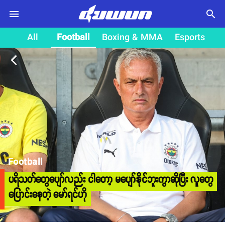
search
All
Football
Boxing & MMA
Esports
arrow_back_ios
Football
ပရိသတ်တွေပျော်လည်း ငါတော့ မပျော်နိုင်ဘူးကွာဆိုပြီး လူတွေ
ပြောင်းနေတဲ့ မော်ရင်ဟို