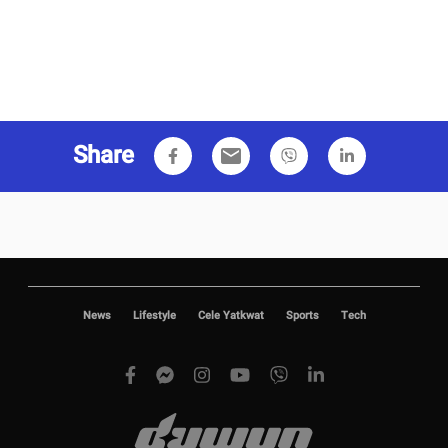
Share
email
News
Lifestyle
Cele Yatkwat
Sports
Tech