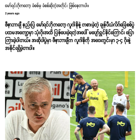
မော်ရင်ဟိုကတော့ ခံစစ်မှ ခံစစ်ဆိုတဲ့အတိုင်း ဖြစ်နေတာပါ။
2 years ago
ဖီနာဘာချီ နည်းပြ မော်ရင်ဟိုကတော့ လူဂါနိုနဲ့ ကစားခဲ့တဲ့ ချန်ပီယံလိဂ်ခြေစစ်ပွဲ
ပထမအကျော့မှာ သုံးဂိုးအထိ ပြန်ပေးခဲ့ရတဲ့အပေါ် မပျော်ရွှင်နိုင်ကြောင်း ပြော
ကြားခဲ့ပါတယ်။ အဆိုပါပွဲမှာ ဖီနာဘာချီက လူဂါနိုကို အဝေးကွင်းမှာ ၃-၄ ဂိုးနဲ့
အနိုင်ရရှိခဲ့တာပါ။