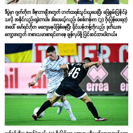
ဒီပွဲမှာ ဂျက်ကိုက ဖီနာဘာချီအတွက် ဟက်ထရစ်သွင်းယူပေးပြီး ခြေစွမ်းပြနိုင်ခဲ့
သလို အနိုင်လည်း​ရခဲ့တာပါ။ ဒါပေမယ့်လည်း ခံစစ်တန်းက (၃) ဂိုးပြန်ပေးရတဲ့
အပေါ် မော်ရင်ဟိုက မကျေမနပ်ဖြစ်နေပြီး ရိုင်ယန်ကန့်ကိုလည်း ဒုတိယအ
ကျော့အတွက် ကစားသမားစာရင်းကနေ ချန်လှပ်ဖို့ ပြင်ဆင်ထားပါတယ်။