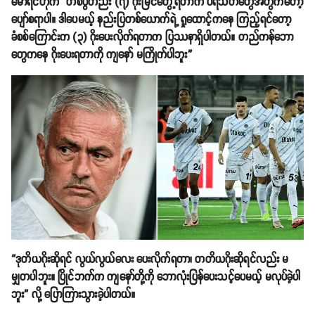
မော်ရင်ဟိုက “တစ်ပွဲတည်း (၇) ဂိုးမြင်တွေ့ရတာက ပရိသတ်တွေအတွက်တော့
ပျော်စရာပါ။ ဒါပေမယ့် နည်းပြတစ်ယောက်ရဲ့ ရှုထောင့်ကနေ ကြည့်ရင်တော့
ခံစစ်ကြောင်းက (၃) ဂိုးပေးလိုက်ရတာက ပြဿနာရှိပါတယ်။ တည်ကန်ဘော
တွေကနေ ဂိုးပေးရတာကို ကျနော် မကြိုက်ပါဘူး”
“ဒုတိယဂိုးဆိုရင် လွယ်လွယ်လေး ပေးလိုက်ရတာ၊ တတိယဂိုးဆိုရင်လည်း မ
မျှတပါဘူး။ ပြိုင်ဘက်က ကျနော်တို့ကို ဘောလုံးပြန်ပေးသင့်ပေမယ့် မလုပ်ခဲ့ပါ
ဘူး” လို့ ပြောကြားသွားခဲ့ပါတယ်။