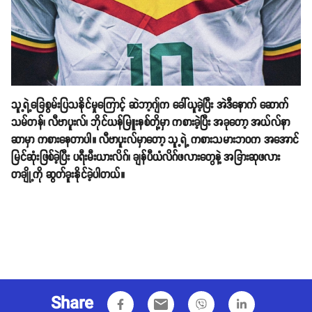
သူ့ရဲ့ခြေစွမ်းပြသနိုင်မှုကြောင့် ဆဲဘာ့ဂျ်က ခေါ်ယူခဲ့ပြီး အဲဒီနောက် ဆောက်
သမ်တန်၊ လီဗာပူးလ်၊ ဘိုင်ယန်မြူးနစ်တို့မှာ ကစားခဲ့ပြီး အခုတော့ အယ်လ်နာ
ဆာမှာ ကစားနေတာပါ။ လီဗာပူးလ်မှာတော့ သူ့ရဲ့ ကစားသမားဘ၀က အအောင်
မြင်ဆုံးဖြစ်ခဲ့ပြီး ပရီးမီးယားလိဂ်၊ ချန်ပီယံလိဂ်ဖလားတွေနဲ့ အခြားဆုဖလား
တချို့ကို ဆွတ်ခူးနိုင်ခဲ့ပါတယ်။
Share
email