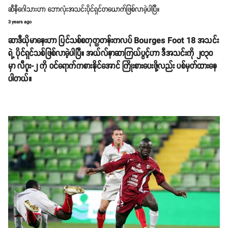
ဆီနီဂေါသားဟာ ဘောလုံးအသင်းပိုင်ရှင်တယောက်ဖြစ်လာခဲ့ပါပြီ။
3 years ago
ဆာဒီယိုမာနေးဟာ ပြင်သစ်စတုတ္ထတန်းကလပ် Bourges Foot 18 အသင်း
ရဲ့ ပိုင်ရှင်သစ်ဖြစ်လာခဲ့ပါပြီ။ အယ်လ်နာဆာကြယ်ပွင့်ဟာ ဒီအသင်းကို ၂၀၃၀
မှာ လီဂူး-၂ ကို ဝင်ရောက်ကစားနိုင်အောင် ကြိုးစားပေးဖို့လည်း ပစ်မှတ်ထားနေ
ပါတယ်။