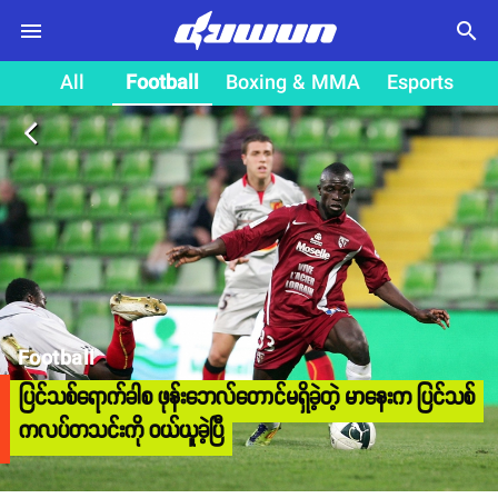
search
All
Football
Boxing & MMA
Esports
arrow_back_ios
Football
ပြင်သစ်ရောက်ခါစ ဖုန်းဘေလ်တောင်မရှိခဲ့တဲ့ မာနေးက ပြင်သစ်
ကလပ်တသင်းကို ဝယ်ယူခဲ့ပြီ