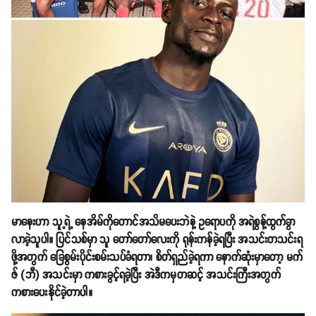
မာနေးဟာ သူ့ရဲ့ နေအိမ်ကိုတောင်အသိမပေးဘဲနဲ့ ဥရောပကို အရဲစွန့်ထွက်ခွာ
လာခဲ့သူပါ။ ပြင်သစ်မှာ သူ တော်တော်လေးကို ရုန်းကန်ခဲ့ရပြီး အသင်းတသင်းရ
ဖို့အတွက် ခြေစွမ်းပိုင်းစမ်းသပ်ခံရတာ၊ စိတ်ရှည်ခဲ့ရကာ နောက်ဆုံးမှာတော့ မက်
ဇ် (ဘီ) အသင်းမှာ ကစားခွင့်ရခဲ့ပြီး အဲဒီကမှတဆင့် အသင်းကြီးအတွက်
ကစားပေးနိုင်ခဲ့တာပါ။