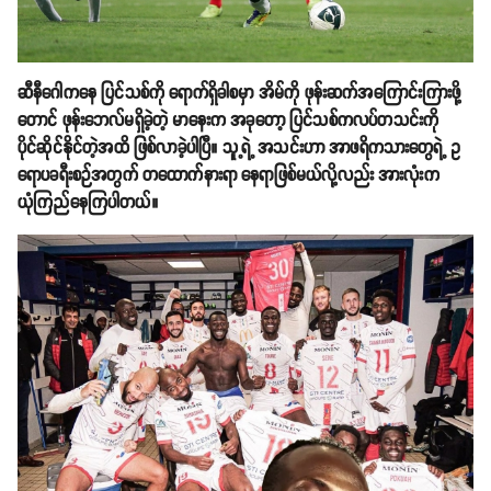
ဆီနီဂေါကနေ ပြင်သစ်ကို ရောက်ရှိခါစမှာ အိမ်ကို ဖုန်းဆက်အကြောင်းကြားဖို့
တောင် ဖုန်းဘေလ်မရှိခဲ့တဲ့ မာနေးက အခုတော့ ပြင်သစ်ကလပ်တသင်းကို
ပိုင်ဆိုင်နိုင်တဲ့အထိ ဖြစ်လာခဲ့ပါပြီ။ သူ့ရဲ့ အသင်းဟာ အာဖရိကသားတွေရဲ့ ဥ
ရောပခရီးစဉ်အတွက် တထောက်နားရာ နေရာဖြစ်မယ်လို့လည်း အားလုံးက
ယုံကြည်နေကြပါတယ်။