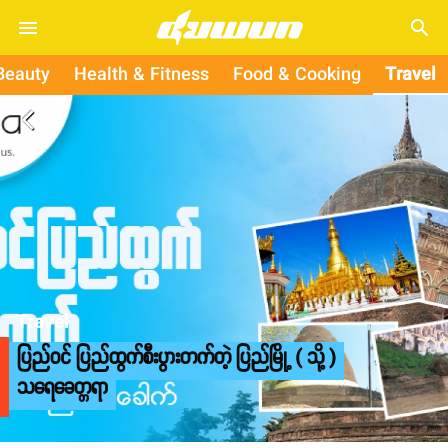
search
Beauty
Health & Fitness
Food & Cooking
Travel
arrow_back_ios
Travel
ပြည်ဝင် ပြည်ထွက်စီးပွားတက်တဲ့ ပြည်မြို့ ( သို့ )
သရေခေတ္တရာ