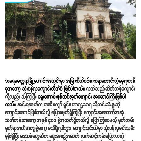
သရေခေတ္တရာမြို့ဟောင်းအတွင်းမှာ အခြားစိတ်ဝင်စားစရာကောင်းတဲ့နေရာတစ်
ခုကတော့ သုံးပန်လှကျောင်းတိုက်ပဲ ဖြစ်ပါတယ်။
လက်သည်းဆိတ်ကန်ကျောင်း
လို့လည်း သိကြပြီး
ရှေးဟောင်းနှစ်ထပ်အုတ်ကျောင်း အဆောင်ကြီးဖြစ်ပါ
တယ်။
အင်းဝခေတ်က စာဆိုကျော် ရှင်မဟာရဌသာရ သီတင်းသုံးဖူးတဲ့
ကျောင်းဆောင်ဖြစ်တယ်လို့ ပြောစမှတ်ရှိကြပြီး ကျောင်းအဆောက်အအုံ
သက်တမ်းကတော့ အနှစ် ၄၀၀ နဲ့အထက်ရှိတယ်လို့ ပြောကြပေမယ့် မှတ်တမ်း
မှတ်ရာအတိအကျနဲ့တော့ မသိရှိရပါဘူး။ ကျောင်းဝင်းထဲမှာ သုံးပန်လှမင်းသမီး
နန်းရှိပြီး ဒေသခံတွေဆီက ရှေးအစဉ်အဆက် လက်ဆင့်ကမ်းပြောလာတဲ့