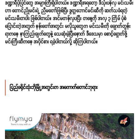
ဒဏ္ဍာရီပုံပြင်တွေ အများကြီးရှိပါတယ်။ ဒဏ္ဍာရီအရတော့ ဒီသုံးပန်လှ မင်းသမီး
ဟာ တောင်ညိုမင်းရဲ့ ညီမတော်ဖြစ်ပြီး ဒွတ္တဘောင်မင်းဆီကို ဆက်သခံရတဲ့
မင်းသမီးတပါး ဖြစ်ပါတယ်။ အင်မတန်လှပပြီး တနေ့ကို အလှ ၃ ကြိမ် ပုံစံ
ပြောင်းတဲ့အတွက် နန်းတော်အတွင်း မလိုသူတွေက မင်းသမီးကို ချောက်တွန်း
ရာကနေ နာကြည်းချက်တွေနဲ့ သေဆုံးခဲ့ပြီးနောက် ဒီဒေသမှာ စောင့်ရှောက်ဖို့
မင်းကြီးဆီကနေ အပိုင်စား ရခဲ့ပါတယ်လို့ ဆိုကြပါတယ်။
ပြည်ခရိုင်ထုံးဘိုမြို့အတွင်းက အကောက်တောင်ဘုရား