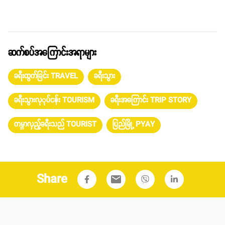
ဆက်စပ်အကြောင်းအရာများ
ခရီးထွက်ခြင်း TRAVEL
ခရီးသွား
ခရီးသွားလုုပ်ငန်း TOURISM
ခရီးအကြောင်း TRIP STORY
ကမ္ဘာလှည့်ခရီးသည် TOURIST
ပြည်မြို့ PYAY
Share
email