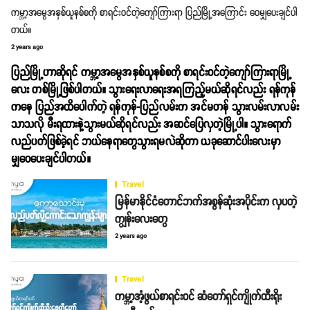
ကမ္ဘာ့အမွေအနှစ်ယူနစ်စကို စာရင်းဝင်တဲ့ကျော်ကြားရာ ပြည်မြို့အကြောင်း ‌ဝေမျှပေးချင်ပါ
တယ်။
2 years ago
ပြည်မြို့ဟာဆိုရင် ကမ္ဘာ့အမွေအနှစ်ယူနစ်စကို စာရင်းဝင်တဲ့ကျော်ကြားရာမြို့
လေး တစ်မြို့ဖြစ်ပါတယ်။ သွား​ရေးလာ​ရေးအရကြည့်မယ်ဆိုရင်လည်း ရန်ကုန်
က​နေ ပြည်အထိ​ပေါက်တဲ့ ​ရန်ကုန်-ပြည်လမ်းက အင်မတန် ​သွားလမ်းလာလမ်း
သာသလို မီးရထားနဲ့သွားမယ်ဆိုရင်လည်း အဆင်​ပြေလှတဲ့မြို့ပါ။ သွား​ရောက်
လည်ပတ်ဖြစ်ခဲ့ရင် ဘယ်နေရာတွေသွားရမလဲဆိုတာ ယခုဆောင်ပါးလေးမှာ
မျှဝေပေးချင်ပါတယ်။
Travel
မြန်မာနိုင်ငံတောင်ဘက်အစွန်ဆုံးအပိုင်းက လှပတဲ့
ကျွန်းလေးတွေ
2 years ago
Travel
ကမ္ဘာ့အံ့ဖွယ်စာရင်းဝင် ဆံတော်ရှင်ကျိုက်ထီးရိုး