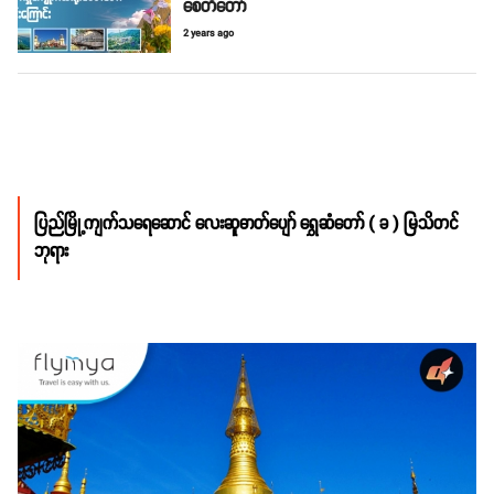
စေတီတော်
2 years ago
ပြည်မြို့ကျက်သရေဆောင် လေးဆူဓာတ်ပျော် ရွှေဆံတော် ( ခ ) မြသိတင်
ဘုရား