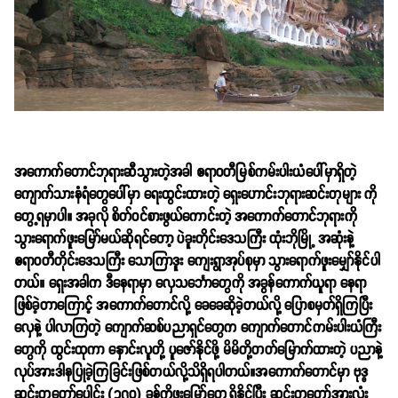
အကောက်တောင်ဘုရားဆီသွားတဲ့အခါ ဧရာဝတီမြစ်ကမ်းပါးယံပေါ်မှာရှိတဲ့
ကျောက်သားနံရံတွေပေါ်မှာ ရေးထွင်းထားတဲ့ ရှေးဟောင်းဘုရားဆင်းတုများ ကို
တွေ့ရမှာပါ။ အခုလို စိတ်ဝင်စားဖွယ်ကောင်းတဲ့ အကောက်တောင်ဘုရားကို
သွားရောက်ဖူးမြော်မယ်ဆိုရင်တော့ ပဲခူးတိုင်းဒေသကြီး ထုံးဘိုမြို့ အဆုံးနဲ့
ဧရာဝတီတိုင်းဒေသကြီး သောကြာဒူး ကျေးရွာအုပ်စုမှာ သွားရောက်ဖူးမျှော်နိုင်ပါ
တယ်။ ရှေးအခါက ဒီနေရာမှာ လှေသင်္ဘောတွေကို အခွန်ကောက်ယူရာ နေရာ
ဖြစ်ခဲ့တာကြောင့် အကောက်တောင်လို့ ခေခေဆိုခဲ့တယ်လို့ ပြောစမှတ်ရှိကြပြီး
လှေနဲ့ ပါလာကြတဲ့ ကျောက်ဆစ်ပညာရှင်တွေက ကျောက်တောင်ကမ်းပါးယံကြီး
တွေကို ထွင်းထုကာ နှောင်းလူတို့ ပူဇော်နိုင်ဖို့ မိမိတို့တတ်မြောက်ထားတဲ့ ပညာနဲ့
လုပ်အားဒါနပြုခဲ့ကြခြင်းဖြစ်တယ်လို့သိရှိရပါတယ်။အကောက်တောင်မှာ ဗုဒ္ဓ
ဆင်းတုတော်ပေါင်း (၃၇ဝ) ခန့်ကိုဖူးမြော်တွေ့ရှိနိုင်ပြီး ဆင်းတုတော်အားလုံး