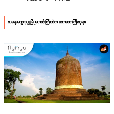
သရေခေတ္တရာပျူမြို့ဟောင်းကြီးထဲက ဘောဘောကြီးဘုရား