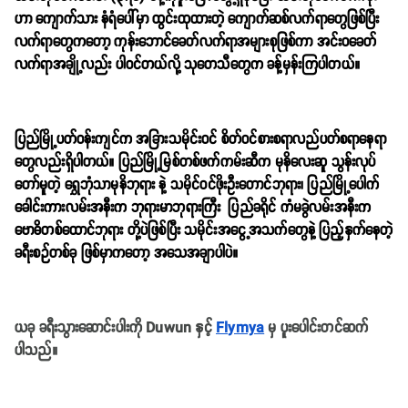
ဟာ ကျောက်သား နံရံပေါ်မှာ ထွင်းထုထားတဲ့ ကျောက်ဆစ်လက်ရာတွေဖြစ်ပြီး
လက်ရာတွေကတော့ ကုန်းဘောင်ခေတ်လက်ရာအများစုဖြစ်ကာ အင်းဝခေတ်
လက်ရာအချို့လည်း ပါဝင်တယ်လို့ သုတေသီတွေက ခန့်မှန်းကြပါတယ်။
ပြည်မြို့ပတ်ဝန်းကျင်က အခြားသမိုင်းဝင် စိတ်ဝင်စားစရာလည်ပတ်စရာနေရာ
တွေလည်းရှိပါတယ်။ ပြည်မြို့မြစ်တစ်ဖက်ကမ်းဆီက မုနိလေးဆူ သွန်းလုပ်
တော်မူတဲ့ ရွှေဘုံသာမုနိဘုရား နဲ့ သမိုင်ဝင်ဖိုးဦးတောင်ဘုရား၊ ပြည်မြို့ပေါက်
ခေါင်းကားလမ်းအနီးက ဘုရားမာဘုရားကြီး ပြည်ခရိုင် ကံမခွဲလမ်းအနီးက
ဗောဓိတစ်ထောင်ဘုရား တို့ပဲဖြစ်ပြီး သမိုင်းအငွေ့အသက်တွေနဲ့ ပြည့်နှက်နေတဲ့
ခရီးစဉ်တစ်ခု ဖြစ်မှာကတော့ အသေအချာပါပဲ။
ယခု ခရီးသွားဆောင်းပါးကို Duwun နှင့်
Flymya
မှ ပူးပေါင်းတင်ဆက်
ပါသည်။