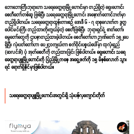
ဘောဘောကြီးဘုရားဟာ
သရေခေတ္တရာမြို့ဟောင်းမှာ တည်ရှိတဲ့ ရှေးဟောင်း
စေတီတော်တစ်ဆူ ဖြစ်ပြီး သရေခေတ္တရာမြို့ဟောင်း အနောက်တောင်ဘက်မှာ
တည်ရှိပါတယ်။ သရေခေတ္တရာထွန်းကားစဉ် အေဒီ ၆ - ၇ ရာစုလောက်က ဒွတ္တ
ပေါင်မင်းကြီး တည်ထားကိုးကွယ်ခဲ့တဲ့ စေတီဖြစ်ပြီး ဘုရားရှင်ရဲ့ ဓာတ်တော်၊
မွေတော်တွေကို ဌာပနာတည်ထားခဲ့ပါတယ်။ စေတီတော်ဟာ ဉာဏ်တော် ၁၅၂ပေ
ရှိပြီး လုံးပတ်တော်ဟာ ပေ၂၄၀ကျယ်ကာ စက်ဝိုင်းပစ္စယံပေါ်မှာ ထုလုံးရှည်
(ဆလင်ဒါ) ပုံ အုတ်စေတီကို တည်ထားခြင်း ဖြစ်ပါတယ်။
ရှေးဟောင်း သရေ​
ခေတ္တရာပျူမြို့ဟောင်းကို ပြည်မြို့ကနေ အရှေ့ဖက်ကို ၁၅ မိနစ်လောက် သွား
ရင် ရောက်ရှိနိုင်မှာဖြစ်ပါတယ်။
သရေခေတ္တရာပျူမြို့ဟောင်းအတွင်းရှိ သုံးပန်လှကျောင်းတိုက်