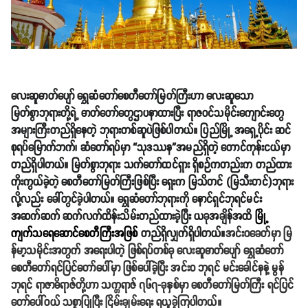
လေးဆူဓာတ်ပျော် ရွှေဆံတော်စေတီတော်မြတ်ကြီးဟာ လေးဆူသော
မြတ်စွာဘုရားတို့ရဲ့ ဓာတ်တော်တွေဌာပနာထားပြီး ရာဇဝင်သမိုင်းကျောင်းတွေ
အများကြီးတည်ရှိနေတဲ့ ဘုရားတစ်ဆူပဲဖြစ်ပါတယ်။ ပြည်မြို့ အရှေ့ပိုင်း ဆင်
စုရပ်မြောက်ဘက်၊ ဆံတော်ရပ်မှာ “သုဒဿန”အမည်ရှိတဲ့ တောင်ကုန်းငယ်မှာ
တည်ရှိပါတယ်။ မြတ်စွာဘုရား သက်တော်ထင်ရှား ရှိစဉ်ကတည်းက တည်ထား
ကိုးကွယ်ခဲ့တဲ့ စေတီတော်မြတ်ကြီးဖြစ်ပြီး ရှေးက မြသိတင် (မြသီးတင်)ဘုရား
လို့လည်း ခေါ်တွင်ခဲ့ပါတယ်။ ရွှေဆံတော်ဘုရားကို နောင်ရှင်ဘုရင်မင်း
အဆက်ဆက် ဆက်လက်ထိန်းသိမ်းတည်ထားခဲ့ပြီး ယခုအချိန်အထိ
မြို့
ကျက်သရေဆောင်စေတီကြီးအဖြစ်
တည်ရှိလျှက်ရှိပါတယ်။
အင်းဝခေတ်မှာ မြ
န်မာ့သမိုင်းအတွက် အရေးပါတဲ့ ဖြစ်ရပ်တစ်ခု လေးဆူဓာတ်ပျော် ရွှေဆံတော်
စေတီတော်ရင်ပြင်တော်ပေါ်မှာ ဖြစ်ပေါ်ခဲ့ပြီး အင်းဝ ဘုရင် မင်းခေါင်နနဲ့ မွန်
ဘုရင် ရာဇာဓိရာဇ်တို့ဟာ သက္ကရာဇ် ၇၆၇-ခုနှစ်မှာ စေတီတော်မြတ်ကြီး ရင်ပြင်
တော်ပေါ်ဝယ် သစ္စာပြုပြီး ငြိမ်းချမ်းရေး ရယူခဲ့ကြပါတယ်။