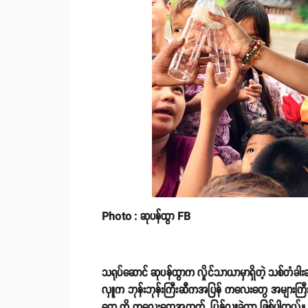
Photo : ဆုပန်ထွာ FB
သရုပ်ဆောင် ဆုပန်ထွာက လှိုင်သာယာမှာရှိတဲ့ သစ်တံခါး
လှူက ဘုန်းဘုန်းကြီးဆီကအပြန် ကလေးတွေ အများကြီးက
တွေ ကို ကလေးတွေအတွက် ပြန်လှူခဲ့တာ ဖြစ်ပါတယ်။