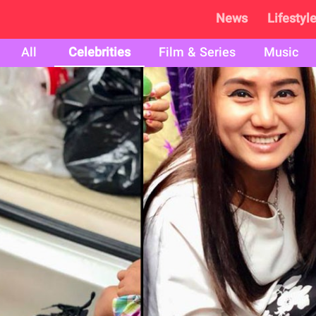
News
Lifestyl
All
Celebrities
Film & Series
Music