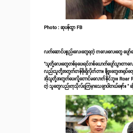
Photo : ဆုပန်ထွာ FB
လက်ဆောင်ပစ္စည်းလေးတွေရတဲ့ ကလေးလေးတွေ ပျော်နေတ
"သူတို့လေးတွေတစ်ခုပေးရင်တစ်ယောက်ပျော်သွားတာလ
လည်းသူတို့အတွက်တန်ဖိုးရှိလိုက်တာ။ နို့ဗူးတွေ၊အရု
အိုသူတို့အတွက်ပေးလို့တောင်မလောက်နိုင်ဘူး။ Roa
တဲ့ သူတွေလည်းကုသိုလ်ရကြမှာသေချာပါတယ်နော်။ " ဆိုပ