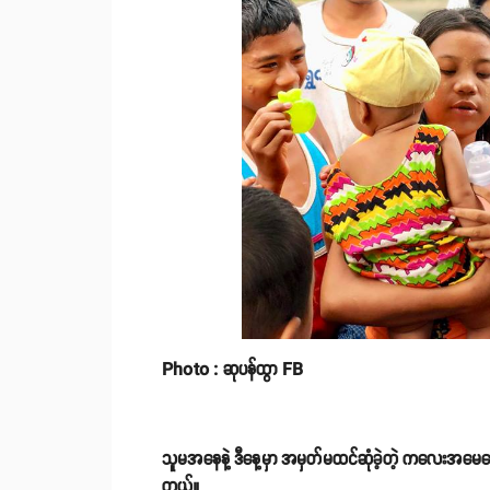
Photo : ဆုပန်ထွာ FB
သူမအနေနဲ့ ဒီနေ့မှာ အမှတ်မထင်ဆုံခဲ့တဲ့ ကလေးအမ
တယ်။