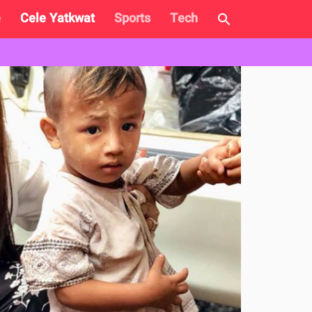
e
Cele Yatkwat
Sports
Tech