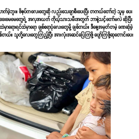
ာက်ခဲ့ဘူး။ ဖိနပ်ကလေးတွေဆို လည်းသေချာစီးပေးပြီး တကယ်တော်တဲ့ သူမှ ပေး
၊ ခေးမေမေတွေရဲ့ အလုအယက် ကိုယ့်သားသမီးအတွက် ဘာနဲ့သင့်တော်မလဲ ဆိုပြီး
ရော၊ရင်ထဲမှာရော ချစ်စရာပုံလေးတွေမို့ ချစ်တယ်။ ဒီနေ့အမှတ်တမဲ့ ခဏဆုံခဲ့
်။ သူတို့လေးတွေကြည့်ပြီး အားလုံးအဆင်ပြေကြဖို့ ပျော်ကြဖို့ဆုတောင်းပေး