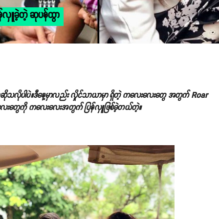
ှူခဲ့တဲ့ ဆုပန်ထွာ
ဆိုသလိုပါပဲ။ဒီနေ့မှာလည်း လှိုင်သာယာမှာ ရှိတဲ့ ကလေးလေးတွေ အတွက် Roar
းလေးတွေကို ကလေးလေးအတွက် ပြန်လှူဖြစ်ခဲ့တယ်တဲ့။