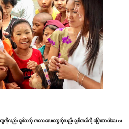
ေတွေကိုလည်း ချစ်သလို ကလေးလေးတွေကိုလည်း ချစ်တယ်လို့ ပြောထားပါသေ း