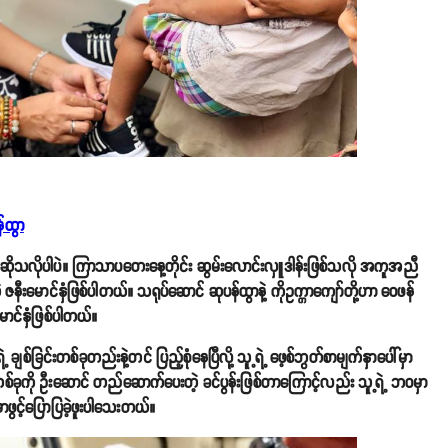
န်ထွာ
ဆိုသလိုပါပဲ။ ကြာသာပတေးနေ့တိုင်း ဆွမ်းလောင်းလှူဒါန်းဖြစ်သလို အကူအညီ
ဇနီးမောင်နှံဖြစ်ပါတယ်။ သရုပ်ဆောင် ဆုပန်ထွာနဲ့ ကိုဥက္ကာကျော်တို့ဟာ ဝေဖန်
မောင်နှံဖြစ်ပါတယ်။
့ ချစ်ခြင်းတစ်ခုတည်းနဲ့တင် ပြည့်စုံနေပြီလို့ သူ့ရဲ့ ဖေ့စ်ဘွတ်စာမျက်နှာပေါ်မှာ
တစ်ခုကို ဦးဆောင် တည်ဆောက်ပေးတဲ့ ခင်ပွန်းဖြစ်တာကြောင့်လည်း သူ့ရဲ့ ဘဝမှာ
ာဖွင့်ပြောပြခဲ့ဖူးပါသေးတယ်။