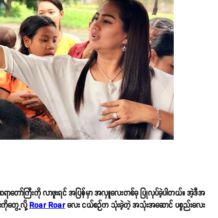
ဆရာတော်ကြီးကို လာဖူးရင် အပြန်မှာ အလှူလေးတစ်ခု ပြုလုပ်ခဲ့ပါတယ်။ အဲ့ဒီအ
ိုတွေ့လို့
Roar Roar
လေး ငယ်စဉ်က သုံးခဲ့တဲ့ အသုံးအဆောင် ပစ္စည်းလေး