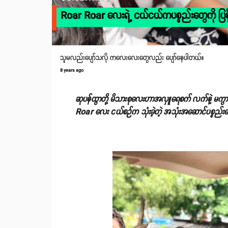
Roar Roar လေးရဲ့ ငယ်ငယ်ကပစ္စည်းတွေကို ပြန်လ
သူမလည်းပျော်သလို ကလေးလေးတွေလည်း ပျော်နေပါတယ်။
8 years ago
ဆုပန်ထွာတို့ မိသားစုလေးဟာအလှူရေစက် လက်နဲ့ မကွာ
Roar လေး ငယ်စဉ်က သုံးခဲ့တဲ့ အသုံးအဆောင်ပစ္စည်