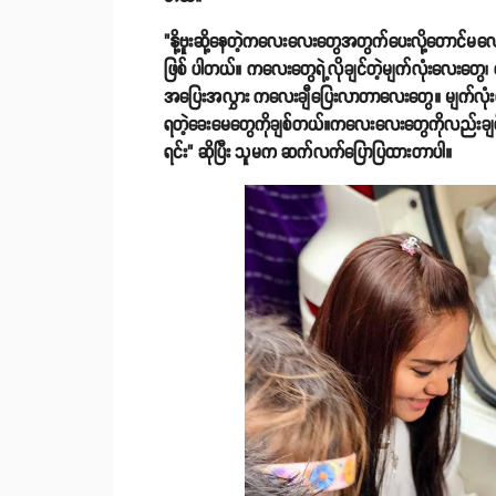
"နို့ဗူးဆို့နေတဲ့ကလေးလေးတွေအတွက်ပေးလို့တောင်မလေ
ဖြစ် ပါတယ်။ ကလေးတွေရဲ့လိုချင်တဲ့မျက်လုံးလေးတွေ
အပြေးအလွှား ကလေးချီပြေးလာတာလေးတွေ။ မျက်လုံးထဲမှာ
ရတဲ့ခေးမေတွေကိုချစ်တယ်။ကလေးလေးတွေကိုလည်းချစ်တယ
ရင်း" ဆိုပြီး သူမက ဆက်လက်ပြောပြထားတာပါ။