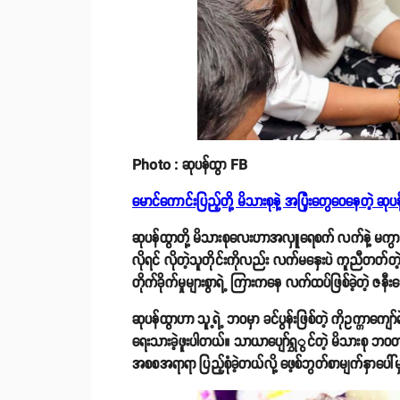
Photo : ဆုပန်ထွာ FB
မောင်ကောင်းပြည့်တို့ မိသားစုနဲ့ အပြုံးတွေဝေနေတဲ့ ဆုပ
ဆုပန်ထွာတို့ မိသားစုလေးဟာအလှူရေစက် လက်နဲ့ မကွာ
လိုရင် လိုတဲ့သူတိုင်းကိုလည်း လက်မနှေးပဲ ကူညီတတ်တဲ့ 
တိုက်ခိုက်မှုများစွာရဲ့ ကြားကနေ လက်ထပ်ဖြစ်ခဲ့တဲ့ ဇနီး
ဆုပန်ထွာဟာ သူ့ရဲ့ ဘဝမှာ ခင်ပွန်းဖြစ်တဲ့ ကိုဥက္ကာကျော်ရဲ
ရေးသားခဲ့ဖူးပါတယ်။ သာယာပျော်ရွှွင်တဲ့ မိသားစု ဘဝ
အစစအရာရာ ပြည့်စုံခဲ့တယ်လို့ ဖေ့စ်ဘွတ်စာမျက်နှာပေါ်မှ