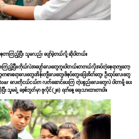
ာကြည့်ပြီး သူမလည်း ပျော်ခဲ့တယ်လို့ ဆိုပါတယ်။
ေးကြည့်ပြီး၊ကိုယ်လဲအပျော်လေးတွေကူးပါတယ်။တကယ်လိုအပ်တဲ့နေရာကျတော့
ပ်တွေ၊ကစားစရာလေးတွေ၊အိန်းကျီလေးတွေ၊ဖိနပ်တွေ၊ခြေအိတ်တွေ၊ ဦးထုပ်လေးတွေ
r Roar လေးကိုငယ်ငယ်က လက်ဆောင်ပေးကြ တဲ့ပစ္စည်းလေးတွေလဲ ပါတာမို့ ပေး
ြီး သူမရဲ့ ဖေ့စ်ဘွတ်မှာ ဇူလိုင်(၂၈) ရက်နေ့ ရေးသားထားတာပါ။