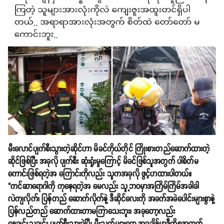
မီးလောင်ပျက်စီးသွားတဲ့ဆိုင်ဟာ မိခင်ကိုယ်တိုင် ကြိုးစားတည်ဆောက်ထားတဲ့
ဆိုင်ဖြစ်ပြီး အခုလို ပျက်စီး ဆုံးရှုံးမှုကြောင့် မိခင်ဖြစ်သူအတွက် ပါစိတ်မ
ကောင်းဖြစ်ရတဲ့အ ကြောင်းကိုလည်း သူကအခုလို ဖွင့်ဟထားပါတယ်။
"ကင်ဆာရောဂါကို ကုနေရတဲ့အ မေလည်း သူ့ဘဝမှာအကြိမ်ကြိမ်အခါခါ
လဲကျလိုက်၊ ပြန်တည် ဆောက်လိုက်နဲ့ ဒီဆိုင်လေးကို အခက်အခဲပေါင်းများစွာနဲ့
ပြန်လည်တည် ဆောက်ထားတာမကြာသေးဘူး၊ အခုတော့လည်း