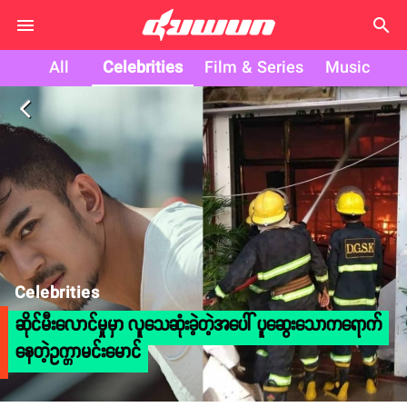
search
All
Celebrities
Film & Series
Music
arrow_back_ios
Celebrities
ဆိုင်မီးလောင်မှုမှာ လူသေဆုံးခဲ့တဲ့အပေါ် ပူဆွေးသောကရောက်
နေတဲ့ဥက္ကာမင်းမောင်