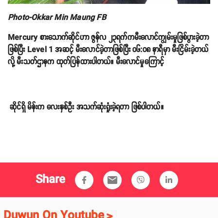
Photo-Okkar Min Maung FB
Mercury စားသောက်ဆိုင်ဟာ ဇွန်လ ၂၃ရက်ကမီးလောင်ကျွမ်းမှုဖြစ်ပွားခဲ့တာ
ဖြစ်ပြီး Level 1 အဆင့် မီးလောင်ခဲ့တာဖြစ်ပြီး ၀၆:၀၈ နာရီမှာ မီးငြိမ်းခဲ့တယ်
လို့ မီးသတ်ဌာနက ထုတ်ပြန်ထားပါတယ်။ မီးလောင်မှုကြောင့်
ဆိုင်ရှိ မိန်းက လေးနှစ်ဦး အသက်ဆုံးရှုံးခဲ့ရတာ ဖြစ်ပါတယ်။
Share
email
Duwun On Youtube
>