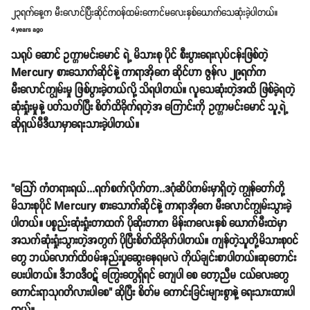
၂၃ရက်နေ့က မီးလောင်ပြီးဆိုင်ကဝန်ထမ်းကောင်မလေးနှစ်ယောက်သေဆုံးခဲ့ပါတယ်။
4 years ago
သရုပ် ဆောင် ဥက္ကာမင်းမောင် ရဲ့ မိသားစု ပိုင် စီးပွားရေးလုပ်ငန်းဖြစ်တဲ့
Mercury စားသောက်ဆိုင်နဲ့ ကာရာအိုကေ ဆိုင်ဟာ ဇွန်လ ၂၉ရက်က
မီးလောင်ကျွမ်းမှု ဖြစ်ပွားခဲ့တယ်လို့ သိရပါတယ်။ လူသေဆုံးတဲ့အထိ ဖြစ်ခဲ့ရတဲ့
ဆုံးရှုံးမှုနဲ့ ပတ်သတ်ပြီး စိတ်ထိခိုက်ရတဲ့အ ကြောင်းကို ဥက္ကာမင်းမောင် သူ့ရဲ့
ဆိုရှယ်မီဒီယာမှာရေးသားခဲ့ပါတယ်။
"သြော် ကံတရားရယ်...ရက်စက်လိုက်တာ..ဒဂုံဆိပ်ကမ်းမှာရှိတဲ့ ကျွန်တော်တို့
မိသားစုပိုင် Mercury စားသောက်ဆိုင်နဲ့ ကာရာအိုကေ မီးလောင်ကျွမ်းသွားခဲ့
ပါတယ်။ ပစ္စည်းဆုံးရှုံးတာထက် ပိုဆိုးတာက မိန်းကလေးနှစ် ယောက်မီးထဲမှာ
အသက်ဆုံးရှုံးသွားတဲ့အတွက် ပိုပြီးစိတ်ထိခိုက်ပါတယ်။ ကျန်တဲ့သူတို့မိသားစုဝင်
တွေ ဘယ်လောက်ထိဝမ်းနည်းပူဆွေးနေရမလဲ ကိုယ်ချင်းစာပါတယ်။ဆုတောင်း
ပေးပါတယ်။ ဒီဘဝဒီဝဋ် ကြွေးတွေရှိရင် ကျေပါ စေ တော့ညီမ ငယ်လေးတွေ
ကောင်းရာသုဂတိလားပါစေ" ဆိုပြီး စိတ်မ ကောင်းခြင်းများစွာနဲ့ ရေးသားထားပါ