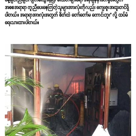
နေ့ချင်းညချင်း ပျက်စီးသွားခဲ့ပြီ၊ မီးသတ်များရော အခုချိန်မှာဒီကိစ္စအတွက်
အစစအရာရာ ကူညီပေးနေကြတဲ့သူများအားလုံးကိုလည်း ကျေးဇူးအထူးတင်ရှိ
ပါတယ်။ အရာရာအားလုံးအတွက် စိတ်ထဲ တော်တော်မ ကောင်းဘူး" လို့ ထပ်မံ
ရေးသားထားပါတယ်။