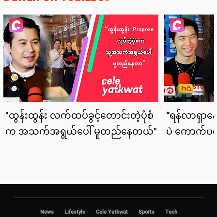
News
Lifestyle
Cele Yatkwat
Sports
Tech