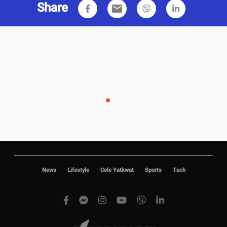
Share
email
News
Lifestyle
Cele Yatkwat
Sports
Tech