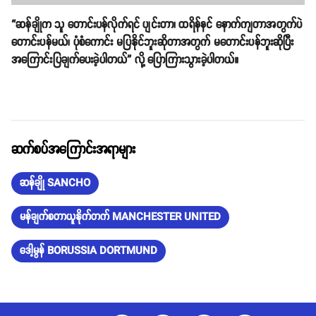
“ဆန်ချိုက သူ တောင်းပန်လိုက်ရင် ပျင်းတာ၊ ထရိန်နင် နောက်ကျတာအတွက်ပဲ​
တောင်းပန်မယ်၊ ပုံစံကောင်း မပြနိုင်ဘူးဆိုတာအတွက် မတောင်းပန်ဘူးဆိုပြီး
အကြောင်းပြချက်ပေးခဲ့ပါတယ်” လို့ ပြောကြားသွားခဲ့ပါတယ်။
ဆက်စပ်အကြောင်းအရာများ
ဆန်ချို SANCHO
မန်ချက်စတာယူနိုက်တက် MANCHESTER UNITED
ဒေါ့မွန် BORUSSIA DORTMUND