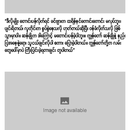
“ဒီလိုမျိုး တောင်းပန်လိုက်ရင် ခင်ဗျားက ထရိန်နင်ကောင်းကောင်း မလုပ်ဘူး၊
ပျင်းရိတယ်၊ လူတိုင်းက စွပ်စွဲနေသလို ဟုတ်တယ်ဆိုပြီး ဝန်ခံလိုက်သလို ဖြစ်
သွားမှာပါ။ ဆန်ချိုက ဒါကြောင့် မတောင်းပန်ခဲ့ပါဘူး။ ကျွန်တော် ဆန်ချိုနဲ့ နည်း
ပြအနေနဲ့ရော၊ သူငယ်ချင်းလိုပါ စကား ပြောခဲ့ပါတယ်။ ကျွန်တော်တို့က လမ်း
တွေပေါ်မှာပဲ ကြီးပြင်းခဲ့ရတာချင်း တူပါတယ်”