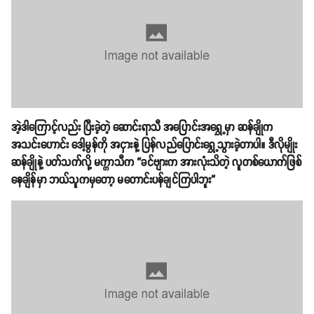
အဲ့ဒါကြောင့်လည်း ပြီးခဲ့တဲ့ ဆောင်းရာသီ အပြောင်းအရွှေ့မှာ ဆန်ချိုက
အသင်းဟောင်း ဒေါ့မွန်ကို အငှားနဲ့ ပြန်လည်ပြောင်းရွှေ့သွားခဲ့တာပါ။ ဒီလိုမျိုး
ဆန်ချိုနဲ့ ပတ်သက်လို့ မက္ကာသီက “ခင်ဗျားက အားလုံးသိတဲ့ လူတစ်ယောက်ဖြစ်
နေချိန်မှာ ဘယ်သူကမှတော့ မတောင်းပန်ချင်ကြပါဘူး”