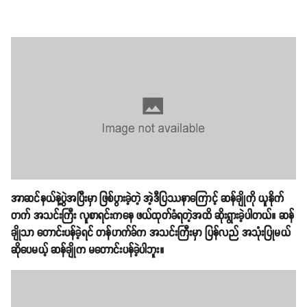
အာဆင်နယ်နဲ့ပွဲအပြီးမှာ ဖြစ်ပွားခဲ့တဲ့ အဲ့ဒီပြဿနာကြောင့် ဆန်ချိုကို ယူနိုက်
တက် အသင်းကြီး လူစာရင်းကနေ ဖယ်ထုတ်ခံရတဲ့အထိ ဆိုးရွားခဲ့ပါတယ်။ ဆန်
ချိုသာ တောင်းပန်ခဲ့ရင် တန်ဟက်ခ်က အသင်းကြီးမှာ ပြန်လည် အသုံးပြုမယ်
ဆိုပေမယ့် ဆန်ချိုက မတောင်းပန်ခဲ့ပါဘူး။