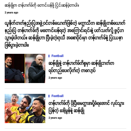
ဆန်ချိုက တန်ဟက်ခ်ကို တောင်းပန်ဖို့ ငြင်းဆန်ခဲ့တာပါ။
2 years ago
ယူနိုက်တက်နည်းပြအဖွဲ့ဝင်တစ်ယောက်ဖြစ်တဲ့ မက္ကာသီက ဆန်ချိုတစ်ယောက်
နည်းပြ တန်ဟက်ခ်ကို မတောင်းပန်ရတဲ့ အကြောင်းရင်းနဲ့ ပတ်သက်လို့ ဖွင့်ဟ
သွားခဲ့ပါတယ်။ ဆန်ချိုဟာ ပြီးခဲ့တဲ့ရာသီ အစောပိုင်းမှာ တန်ဟက်ခ်နဲ့ ပြဿနာ
ဖြစ်ပွားခဲ့တာပါ။
Football
ဆန်ချိုနဲ့ တန်ဟက်ခ်ကိစ္စမှာ ဆန်ချိုဘက်က
ရပ်တည်ပေးလိုက်တဲ့ ကလော့ပ်
2 years ago
Football
တန်ဟက်ခ်ကို ပိုပြီးမေတ္တာအပို့ခံရအောင် လုပ်သွား
ပြန်တဲ့ ဒေါ့မွန်နဲ့ ဆန်ချို
2 years ago