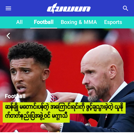
search
All
Football
Boxing & MMA
Esports
arrow_back_ios
Football
ဆန်ချို မတောင်းပန်တဲ့ အကြောင်းရင်းကို ဖွင့်ချသွားခဲ့တဲ့ ယူနို
က်တက်နည်းပြအဖွဲ့ဝင် မက္ကာသီ