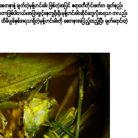
 စေတနာနဲ့ ချက်တဲ့မုန့်ဟင်းခါး ဖြစ်တဲ့အပြင် ဧရာ၀တီတိုင်းဖက်က ချက်နည်း
်းတာဖြစ်ပါတယ်။အခြားဖွင့်နေကျရိုးရိုးမုန့်ဟင်းခါးဆိုင်တွေလိုအရသာ ကလည်း
ကို ထိမိပျစ်နှစ်အရသာရှိတဲ့မုန့်ဟင်းခါးကို စေတနာအပြည့်ထည့်ပြီး ချက်ရောင်းတဲ့