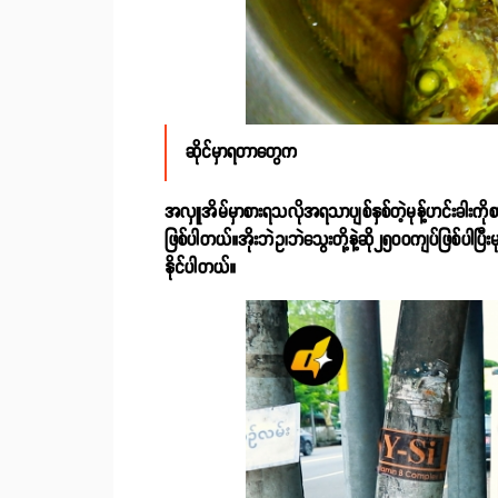
ဆိုင်မှာရတာတွေက
အလှူအိမ်မှာစားရသလိုအရသာပျစ်နှစ်တဲ့မုန့်ဟင်းခါးကိုစာ
ဖြစ်ပါတယ်။အိုးဘဲဥ၊ဘဲသွေးတို့နဲ့ဆို၂၅၀၀ကျပ်ဖြစ်ပါပြီးမုန
နိုင်ပါတယ်။