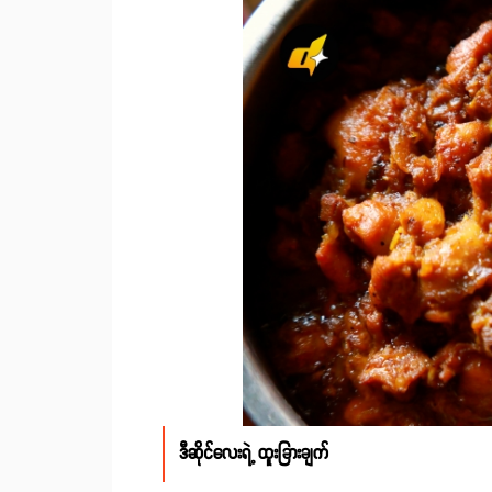
ဒီဆိုင်လေးရဲ့ ထူးခြားချက်