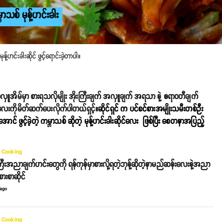
ာသစ် မုန့်ဟင်းခါး
့်ဟင်းခါးဆိုင် ဖွင့်ရောင်းခဲ့တာပါ။
ှူအိမ်မှာ စားရသလိုမျိုး အိုးကြီးချက် အလှူချက် အရသာ နဲ့ ဧရာ၀တီချက်
င်လေးကိုမိတ်ဆက်ပေးလိုက်ပါတယ်ရှင့်။
ဆိုင်ရှင် က
ပင်စင်စားအမျိုးသမီးတစ်ဉီး
 ဖွင့်ခဲ့တဲ့ ကမ္ဘာသစ် ဆိုတဲ့ မုန့်ဟင်းခါးဆိုင်လေး ဖြစ်
ပြီး
စေတနာအပြည့်
 Cooking
ီးအညာချက်ဟင်းတွေကို ရန်ကုန်မှာစားလို့ရတဲ့ဘုန့်ဆိုတဲ့နာမည်ဆန်းလေးနဲ့အညာ
စာဆိုင်‌
 ago
 Cooking