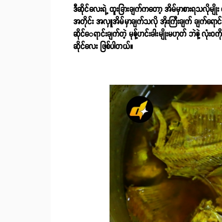
ဒီဆိုင်လေးရဲ့ ထူးခြားချက်ကတော့ အိမ်မှာစားရသလိုမျိုး
အတိုင်း အလှူအိမ်မှာချက်သလို အိုးကြီးချက် ချက်ရောင
ဆိုင်‌ေရာင်းချက်တဲ့ မုန့်ဟင်းခါးမျိုးမဟုတ် ဘဲနဲ့ လုံး၀
ဆိုင်လေး ဖြစ်ပါတယ်။