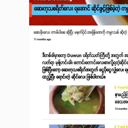
ဆေးကုသစရိတ်လေး ရအောင် ဆိုင်ဖွင့်ဖြစ်ခဲ့တဲ့ ကမ္ဘ
ဆေးဖိုးလေး ကာမိပါစေ ဆိုပြီး မနက်ပိုင်းအချိန်ခဏကို ကမ္ဘာသစ် ဆိုတဲ့ မုန
11 months ago
ဒီတစ်ခါမှာတော့ Duwun ပရိတ်သတ်ကြီး‌‌တို့ အတွက် အလ
လက်ရာ မုန့်ဟင်းခါး ကောင်းကောင်းလေး‌စားလို့ရတဲ့ဆို
ဖြစ်ပြီးတော့
ဆေးကုသစရိတ်အတွက် ငွေပိုငွေလျှံလေး ရအောင်
ထည့်ပြီး ရောင်းတဲ့ ဆိုင်လေး ဖြစ်ပါတယ်။
Food &
နာမည်ကြ
ဒေသအစား
12 months
Food &