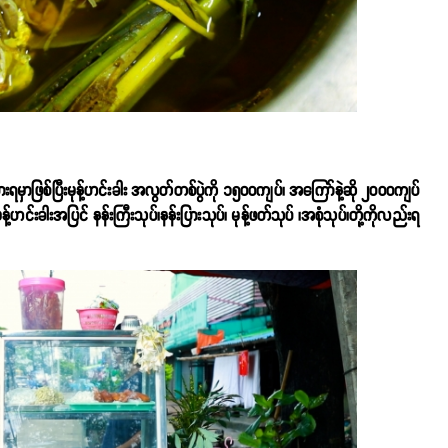
းရမှာဖြစ်ပြီးမုန့်ဟင်းခါး အလွတ်တစ်ပွဲကို ၁၅၀၀ကျပ်၊ အကြော်နဲ့ဆို ၂၀၀၀ကျပ်
့်ဟင်းခါးအပြင် နန်းကြီးသုပ်၊နန်းပြားသုပ်၊ မုန့်ဖတ်သုပ် ၊အစုံသုပ်၊တို့ကိုလည်းရ