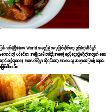
ပ်ခဲ့ပြီးNew World အမည်နဲ့ အလှပြင်ဆိုင်တွေ ဖွင့်ခဲ့တဲ့ဆိုင်ရှင်
ကောင်းတဲ့ ပင်စင်စား အမျိုးသမီးတစ်ဉီးအနေနဲ့ ငွေပိုငွေလျှံမရှိတဲ့အတွက် ဆေး
်ရောင်းချခဲ့ရာကနေ အခုလက်ရှိမှာ ဆိုရင်တော့ အားပေးသူ အများအပြားနဲ့ ရောင်း
်းဖြစ်ပါတယ်။