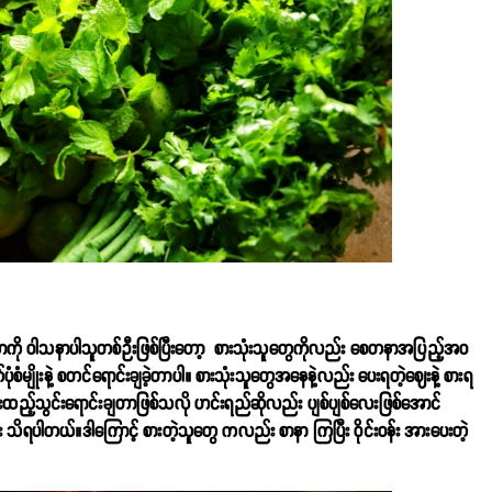
တ်တာကို ဝါသနာပါသူတစ်ဉီးဖြစ်ပြီးတော့ စားသုံးသူတွေကိုလည်း စေတနာအပြည့်အဝ
ပုံစံမျိုးနဲ့ စတင်ရောင်းချခဲ့တာပါ။ စားသုံးသူတွေအနေနဲ့လည်း ပေးရတဲ့ဈေးနဲ့ စားရ
ထည့်သွင်းရောင်းချတာဖြစ်သလို ဟင်းရည်ဆိုလည်း ပျစ်ပျစ်လေးဖြစ်အောင်
သိရပါတယ်။ဒါကြောင့် စားတဲ့သူတွေ ကလည်း စာနာ ကြပြီး ၀ိုင်း၀န်း အားပေးတဲ့