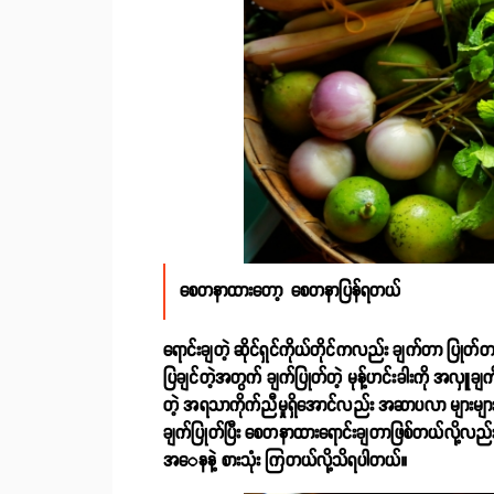
စေတနာထားတော့ စေတနာပြန်ရတယ်
ရောင်းချတဲ့ ဆိုင်ရှင်ကိုယ်တိုင်ကလည်း ချက်တာ ပြု
ပြချင်တဲ့အတွက် ချက်ပြုတ်တဲ့ မုန့်ဟင်းခါးကို အလှူချက်
တဲ့ အရသာကိုက်ညီမှုရှိအောင်လည်း အဆာပလာ များများ
ချက်ပြုတ်ပြီး စေတနာထားရောင်းချတာဖြစ်တယ်လို့လည်း 
အ‌ေန‌နဲ့ စားသုံး ကြတယ်လို့သိရပါတယ်။