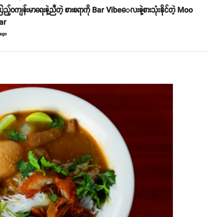
့်ဝကျန်းမာရေးနဲ့ညီတဲ့ စားစရာကို Bar Vibe‌ေလးနဲ့စားသုံးနိုင်တဲ့ Moo
ar
 ago