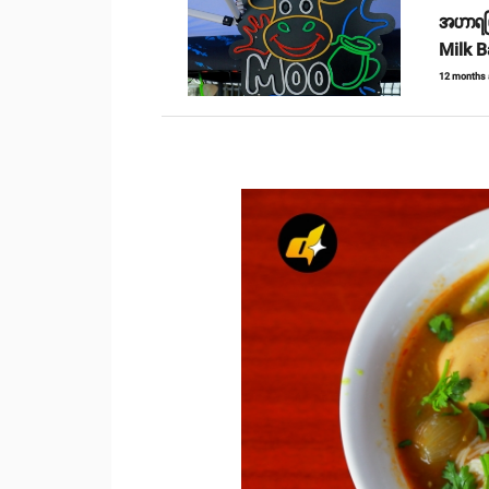
အဟာရပြည
Milk B
12 months