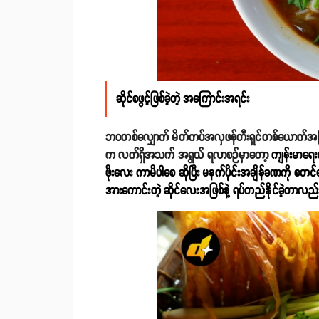
ဆိုင်စဖွင့်ဖြစ်ခဲ့တဲ့ အကြောင်းအရင်း
ဘ၀တစ်လျှောက် မိတ်ကပ်အလှဖန်တီးရှင်တစ်ယောက်အဖြစ် လု
က လက်ရှိအသက် အရွယ် ရလာစဉ်မှာတော့
ကျန်းမာရေးမ
ဖိုးလေး ကာမိပါစေ ဆိုပြီး မနက်ပိုင်းအချိန်ခဏကို စတင
အားကောင်းတဲ့ ဆိုင်လေးအဖြစ်နဲ့ ရပ်တည်နိုင်ခဲ့တာလည