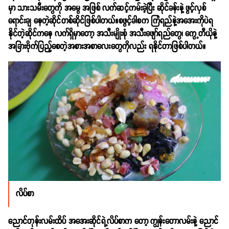
မှာ သားသမီးတွေကို အမွေ အဖြစ် လက်ဆင့်ကမ်းခဲ့ပြီး
ဆိုင်ခန်းနဲ့
ဖွင့်လှစ်
ရောင်းချ နေတဲ့ဆိုင်‌တစ်ဆိုင်ဖြစ်ပါတယ်။စဖွင့်ခါစက ကြံရည်နဲ့အအေးကိုပဲရ
နိုင်တဲ့ဆိုင်ကနေ လက်ရှိမှာတော့ အသီးမျိုးစုံ အသီးဖျော်ရည်တွေ၊ ကွေ့တီယိုနဲ့
အခြားဗိုက်ပြည့်စေတဲ့အစားအစာလေးတွေကိုလည်း ရနိုင်တာဖြစ်ပါတယ်။
လိပ်စာ
ညောင်‌တုန်းလမ်းထိပ်‌ အအေးဆိုင်ရဲ့လိပ်စာက တော့ ကျွန်းတောလမ်းနဲ့ ညောင်