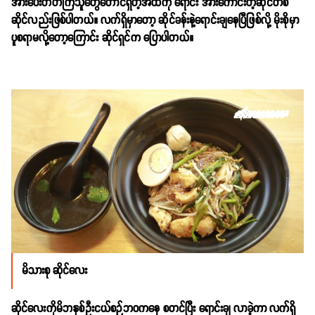
အား‌‌ပေးတတ်ကြသူတွေတောင်ရှိတဲ့အထိကို ရောင်း အားကောင်းတဲ့ဆိုင်တစ်
ဆိုင်လည်းဖြစ်ပါတယ်။ ‌လက်ရှိမှာတော့ ဆိုင်ခန်းနဲ့ရောင်းချနေပြီဖြစ်လို့ မိုးစိုမှာ
ပူစရာမလို့တော့ကြောင်း ‌ဆိုင်ရှင်က ပြောပါတယ်။
မိသားစု ဆိုင်လေး
ဆိုင်လေးကိုမိဘနှစ်ဦးငယ်စဉ်ဘ၀ကနေ စတင်ပြီး ရောင်းချ လာခဲ့ကာ လက်ရှိ