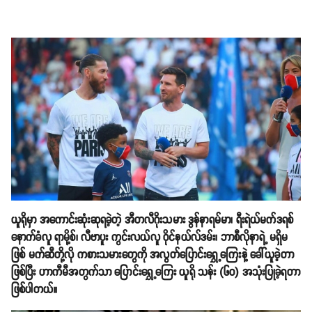
ယူရိုမှာ အကောင်းဆုံးဆုရခဲ့တဲ့ အီတလီဂိုးသမား ဒွန်နာရမ်မာ၊ ရီးရဲယ်မက်ဒရစ်
နောက်ခံလူ ရာမို့စ်၊ လီဗာပူး ကွင်းလယ်လူ ဝိုင်နယ်လ်ဒမ်း၊ ဘာစီလိုနာရဲ့ မရှိမ
ဖြစ် မက်ဆီတို့လို ကစားသမားတွေကို အလွတ်ပြောင်းရွှေ့ကြေးနဲ့ ခေါ်ယူခဲ့တာ
ဖြစ်ပြီး ဟာကီမီအတွက်သာ ပြောင်းရွှေ့ကြေး ယူရို သန်း (၆၀) အသုံးပြုခဲ့ရတာ
ဖြစ်ပါတယ်။