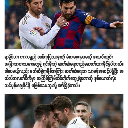
ရာမို့စ်ဟာ ကာလရှည် ဒဏ်ရာပြဿနာကို ခံစားနေရပေမယ့် အသင်းတွင်း
အခြားကစားသမားတွေနဲ့ ရင်းနှီးတဲ့ ဆက်ဆံရေးတည်ဆောက်ထားနိုင်ခဲ့ပါတယ်။
ဒါပေမယ့်လည်း မက်ဆီနဲ့ရာမို့စ်အကြား ဆက်ဆံရေးက သာမန်အဆင့်ပဲရှိပြီး အ
ယ်လ်ကလက်စီကိုမှာ အကြိမ်ကြိမ်ထိပ်တိုက်တွေ့ခဲ့ဖူးတာကို နှစ်ယောက်လုံး
သင်ပုန်းချေနိုင်ဖို့ မဖြစ်သေးဘူးလို့ ဖော်ပြခဲ့တာပါ။