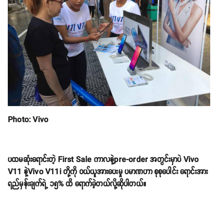
Photo: Vivo
ပထမဆုံးရောင်းတဲ့ First Sale ကာလနဲ့pre-order အတွင်းမှာပဲ Vivo
V11 နဲ့Vivo V11i တို့ကို ဝယ်ယူအားပေးမှု ပမာဏဟာ စုစုပေါင်း ရောင်းအား
ရည်မှန်းချက်ရဲ့ ၁၅% ထိ ရောက်ခဲ့တယ်လို့ဆိုပါတယ်။