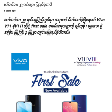
စက်တင်ဘာ ၂၉ ရက်နေ့က ပြုလုပ်ခဲ့တာပါ
8 years ago
စက်တင်ဘာ ၂၅ ရက်နေ့ပြည်တွင်းမှာ တရားဝင် မိတ်ဆက်ခဲ့ပြီးနောက် Vivo
V11 နဲ့V11i တို့ရဲ့ first sale အခမ်းအနားများကို ရန်ကုန် ၊ မန္တလေး နဲ့
အခြား မြို့ကြီး ၃ မြို့မှာ ကျင်းပပြုလုပ်ခဲ့ပါတယ်။