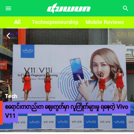
search
All
Technopreneurship
Mobile Reviews
arrow_back_ios
Tech
စရောင်းကတည်းက ဈေးကွက်မှာ လူကြိုက်များမှု ရနေတဲ့ Vivo
V11