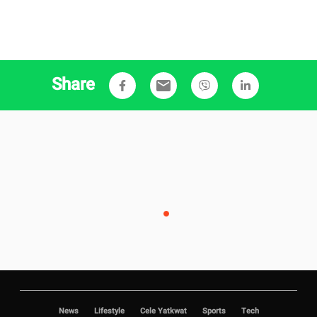
Share
email
News
Lifestyle
Cele Yatkwat
Sports
Tech