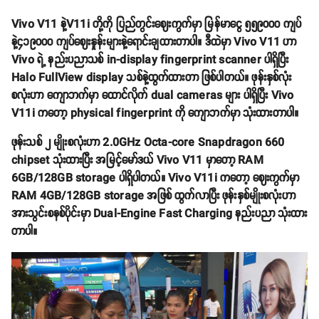
Vivo V11 နဲ့V11i တို့ကို ပြည်တွင်းဈေးကွက်မှာ မြန်မာငွေ ၅၅၉၀၀၀ ကျပ်
နဲ့၄၁၉၀၀၀ ကျပ်ဈေးနှုန်းများနဲ့ရောင်းချထားတာပါ။ ဒီထဲမှာ Vivo V11 ဟာ
Vivo ရဲ့ နည်းပညာသစ် in-display fingerprint scanner ပါရှိပြီး
Halo FullView display သစ်နဲ့ထွက်ထားတာ ဖြစ်ပါတယ်။ ဖုန်းနှစ်လုံး
စလုံးဟာ ကျောဘက်မှာ ထောင်လိုက် dual cameras များ ပါရှိပြီး Vivo
V11i ကတော့ physical fingerprint ကို ကျောဘက်မှာ သုံးထားတာပါ။
ဖုန်းသစ် ၂ မျိုးစလုံးဟာ 2.0GHz Octa-core Snapdragon 660
chipset သုံးထားပြီး အမြင့်မော်ဒယ် Vivo V11 မှာတော့ RAM
6GB/128GB storage ပါရှိပါတယ်။ Vivo V11i ကတော့ ဈေးကွက်မှာ
RAM 4GB/128GB storage အဖြစ် ထွက်လာပြီး ဖုန်းနှစ်မျိုးစလုံးဟာ
အားသွင်းစနစ်ပိုင်းမှာ Dual-Engine Fast Charging နည်းပညာ သုံးထား
တာပါ။