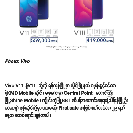
Photo: Vivo
Vivo V11 နဲ့V11i တို့ကို ရန်ကုန်မြို့မှာ လှိုင်မြို့နယ် ဂမုန်းပွင့်စင်တာ
နဲ့KMD Mobile ဆိုင် ၊ မန္တလေးမှာ Central Point ၊ တောင်ကြီး
မြို့Shine Mobile ၊ ကျိုင်းတုံမြို့BBT ဆီပန့်အဟောင်းနေရာနဲ့သိန်းနီမြို့ဦး
ဝေကျော် ဖုန်းဆိုင်တို့မှာ ပထမဆုံး First sale အဖြစ် စက်တင်ဘာ ၂၉ ရက်
နေ့က စတင်ရောင်းချခဲ့တာပါ။