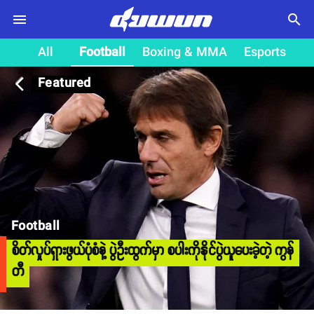
search
All
Football
Boxing & MMA
Esports
Featured
arrow_back_ios
Football
စိတ်လှုပ်ရှားဖွယ်ပုံစံနဲ့ ပွဲဦးထွက်မှာ စပါးကိုနိုင်ပွဲယူပေးခဲ့တဲ့ ကွန်
တီ