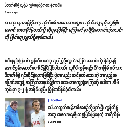
ဗီတက်ဆီနဲ့ ယူရိုပါကွန်ဖရင့်ပွဲကစားခဲ့တာပါ။
5 years ago
ယေဘုယျအားဖြင့်တော့ တိုက်စစ်ကစားသမားတွေက လိုက်လျောညီထွေဖြစ်
အောင် ကစားနိုင်ခဲ့တယ်လို့ ဆိုရမှာဖြစ်ပြီး မကြာခင်မှာ ပိုပြီးကောင်းတဲ့အသင်း
ကို မြင်တွေ့ရဖွယ်ရှိနေပါတယ်။
စပါးနည်းပြသစ်ကွန်တီကတော့ သူ့ရဲ့ပွဲဦးထွက်အဖြစ် အသင်းကို နိုင်ပွဲရရှိ
အောင်စွမ်းဆောင်ပေးနိုင်ခဲ့ပြီဖြစ်ပါတယ်။ ယူရိုပါကွန်ဖရင့်လိဂ်အဖြစ် စပါးဟာ
ဗီတက်စီနဲ့ ရင်ဆိုင်ခဲ့ရတာဖြစ်ပြီး ပွဲကလည်း ထင်မှတ်မထားတဲ့ အလှည့်အ
ပြောင်းတွေနဲ့ အကြိတ်အနယ်ရှိခဲ့ကာ ပထမအကျော့ရှုံးကြွေးကို စပါးက အိမ်
ကွင်းမှာ ၃-၂ နဲ့ အနိုင်ယူပြီး ပြန်ဆပ်နိုင်ခဲ့ပါတယ်။
Football
စပါးကထွက်မယ့်အစီအစဥ်ကိုဖျက်ပြီး ကွန်တီနဲ့
အတူ ဆုဖလားယူဖို့ ဆန္ဒပြင်းပြနေတဲ့ ဟာရီကိန်း
5 years ago