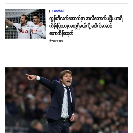
Football
ကွန်တီလက်အောက်မှာ အလီတောက်ပပြီး ဟာရီ
ကိန်းပြဿနာတွေရှိမယ်လို့ ပေါလ်မာဆင်
ဟောကိန်းထုတ်
5 years ago