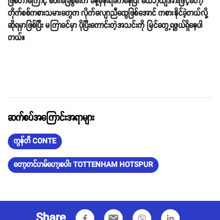
ဖြစ်တာကြောင့် စပါးခြေစွမ်းက ခန့်မှန်းရခက်နေပြီး ယေဘုယျအားဖြင့်တော့
တိုက်စစ်ကစားသမားတွေက လိုက်လျောညီထွေဖြစ်အောင် ကစားနိုင်ခဲ့တယ်လို့
ဆိုရမှာဖြစ်ပြီး မကြာခင်မှာ ပိုပြီးကောင်းတဲ့အသင်းကို မြင်တွေ့ရဖွယ်ရှိနေပါ
တယ်။
ဆက်စပ်အကြောင်းအရာများ
ကွန်တီ CONTE
တော့တင်ဟမ်ဟော့စပါး TOTTENHAM HOTSPUR
Share
email