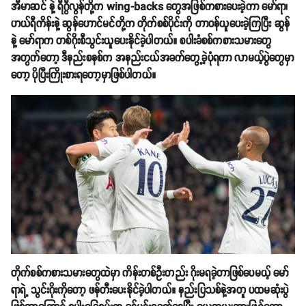
အီမာဆင် နဲ့ ရီဂွီလွန်တို့က wing-backs တွေအဖြစ်ကစားပေးခဲ့ကာ မော်ရာ၊
ဟယ်ရီကိန်းနဲ့ ဆွန်ဟောင်မင်တို့က တိုက်စစ်ပိုင်းကို တာဝန်ယူပေးခဲ့ကြပြီး ဆွန်
နဲ့ မော်ရာက တစ်ဂိုးစီသွင်းယူပေးနိုင်ခဲ့ပါတယ်။ စပါးခံစစ်ကစားသမားတွေ
အတွက်တော့ ဒီနည်းစနစ်က အနည်းငယ်အခက်တွေ့ခဲ့ပုံရကာ လာမယ့်ပွဲတွေမှာ
တော့ ပိုပြီးကြိုးစားရတော့မှာဖြစ်ပါတယ်။
တိုက်စစ်ကစားသမားတွေထဲမှာ ကိန်းတစ်ဦးတည်း ဂိုးမရခဲ့တာဖြစ်ပေမယ့် မော်
ရာရဲ့ သွင်းဂိုးကိုတော့ ဖန်တီးပေးနိုင်ခဲ့ပါတယ်။ နည်းပြသစ်နဲ့အတူ ပထမဆုံးပွဲ