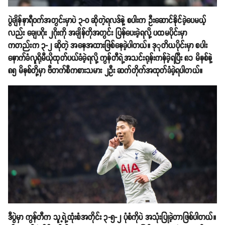
ပွဲချိန်နာရီဝက်အတွင်းမှာပဲ ၃-၀ ဆိုတဲ့ရလဒ်နဲ့ စပါးက ဦးဆောင်နိုင်ခဲ့ပေမယ့်
လည်း ချေပဂိုး ၂ဂိုးကို အချိန်တိုအတွင်း ပြန်ပေးခဲ့ရလို့ ပထမပိုင်းမှာ
ကတည်းက ၃-၂ ဆိုတဲ့ အနေအထားဖြစ်နေခဲ့ပါတယ်။ ဒုုတိယပိုင်းမှာ စပါး
နောက်ခံလူရိုမီယိုထုတ်ပယ်ခံခဲ့ရလို့ ကွန်တီရဲ့အသင်းရုန်းကန်ခဲ့ရပြီး ၈၁ မိနစ်နဲ့
၈၅ မိနစ်တို့မှာ ဗီတက်စီကစားသမား ၂ဦး ဆက်တိုက်အထုတ်ခံခဲ့ရပါတယ်။
ဒီပွဲမှာ ကွန်တီက သူ့ရဲ့ထုံးစံအတိုင်း ၃-၅-၂ ပုံစံကိုပဲ အသုံးပြုခဲ့တာဖြစ်ပါတယ်။