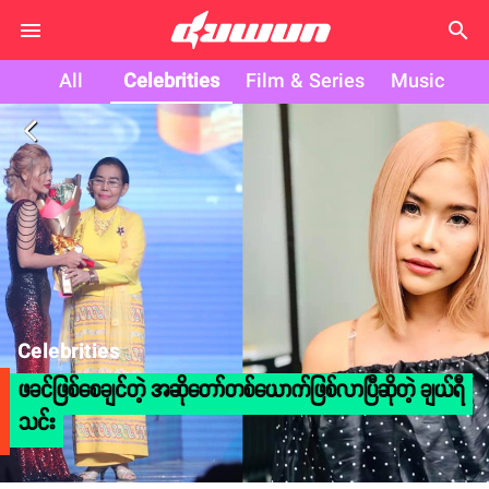
search
All
Celebrities
Film & Series
Music
arrow_back_ios
Celebrities
ဖခင်ဖြစ်စေချင်တဲ့ အဆိုတော်တစ်ယောက်ဖြစ်လာပြီဆိုတဲ့ ချယ်ရီ
သင်း