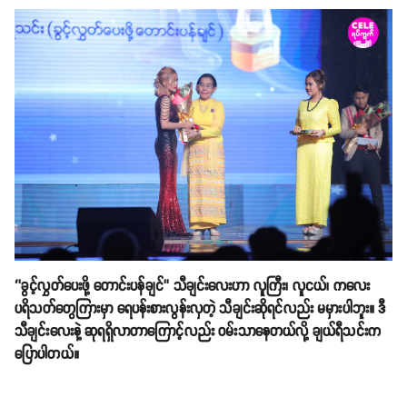
‘’ခွင့်လွှတ်ပေးဖို့ တောင်းပန်ချင်’’ သီချင်းလေးဟာ လူကြီး၊ လူငယ်၊ ကလေး
ပရိသတ်တွေကြားမှာ ရေပန်းစားလွန်းလှတဲ့ သီချင်းဆိုရင်လည်း မမှားပါဘူး။ ဒီ
သီချင်းလေးနဲ့ ဆုရရှိလာတာကြောင့်လည်း ဝမ်းသာနေတယ်လို့ ချယ်ရီသင်းက
ပြောပါတယ်။