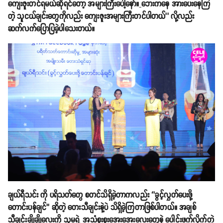
ကျေးဇူးတင်ရမယ်ဆိုရင်တော့ အများကြီးပေါ့နော်။
ဘေးကနေ အားပေးနေကြ
တဲ့ သူငယ်ချင်းတွေကိုလည်း ကျေးဇူးအများကြီးတင်ပါတယ်’’ လို့လည်း
ဆက်လက်ပြောပြခဲ့ပါသေးတယ်။
ချယ်ရီသင်း ကို ပရိသတ်တွေ စတင်သိရှိခဲ့တာကလည်း ‘’ခွင့်လွှတ်ပေးဖို့
တောင်းပန်ချင်’’ ဆိုတဲ့ တေးသီချင်းနဲ့ပဲ သိရှိခဲ့ကြတာဖြစ်ပါတယ်။ အချစ်
သီချင်းချိုချိုလေးကို သူမရဲ့ အသံစူးစူးအေးအေးလေးတွေနဲ့ ပေါင်းဖက်လိုက်တဲ့