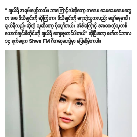
‘’ ချယ်ရီ အရမ်းပျော်တယ်။ ဘာကြောင့်လဲဆိုတော့ ကလေး သေးသေးလေးတွေ
က အစ ဒီသီချင်းကို ဆိုကြတာ။ ဒီသီချင်းကို ရေးတဲ့သူကလည်း ပျော်နေမှာပါ။
ချယ်ရီလည်း ဆိုတဲ့ သူဆိုတော့ ပိုပျော်တယ်။ အဲဒါကြောင့် အားပေးတဲ့သူတစ်
ယောက်ချင်းစီတိုင်းကို ချယ်ရီ ကျေးဇူးတင်ပါတယ်’’ ဆိုပြီးတော့ စက်တင်ဘာလ
၁၄ ရက်နေ့က Shwe FM ဂီတဆုပေးပွဲမှာ ဖြေဆိုခဲ့တာပါ။