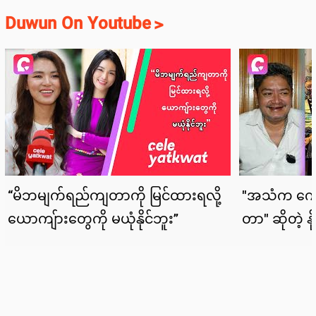
Duwun On Youtube
>