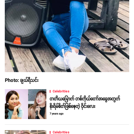
Photo: ချယ်ရီသင်း
Celebrities
တတိယမြောက် တစ်ကိုယ်တော်အခွေအတွက်
စိုးရိမ်စိတ်ဖြစ်နေတဲ့ ဝိုင်းလေး
7 years ago
Celebrities