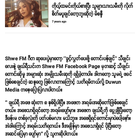
ကိုယ့်ထမင်းကိုယ်စားပြီး သူများသားသမီးကို လိုက်
စိတ်မပူချင်တော့ဘူးဆိုတဲ့ မိစန္ဒီ
7 years ago
Shwe FM ဂီတ ဆုပေးပွဲမှာတော့ ‘’ခွင့်လွှတ်ပေးဖို့ တောင်းပန်ချင်’’ သီချင်း
လေးနဲ့ ချယ်ရီသင်းက Shwe FM Facebook Page မှတဆင့် သီချင်း
တောင်းဆိုမှု အများဆုံး အမျိုးသမီးဆုကို ရရှိခဲ့တာပါ။ ဒါကတော့ သူမရဲ့ ဖခင်
ဖြစ်စေချင်တဲ့ ဆန္ဒတွေ ဖြစ်လာတာကြောင့် သတိရမိတယ်လို့ Duwun
Media ကနေပြောပြလာပါတယ်။
‘’ ချယ်ရီ အဖေ ဆုံးတာ ၈ နှစ်ရှိပါပြီ။ အဖေက အရမ်းအဆိုတော်ဖြစ်စေချင်
တယ်။ အဖေသာရှိရင်တော့ အရမ်းပျော်မှာ။ အဖေက ချယ်ရီ့ကို ပွေ့ချီပြီးတော့
ဒီခန်းမ တစ်ခုလုံးကို ပတ်ပစ်မလား မသိဘူး။ အဖေရှိရင်ကောင်းမှာပဲပေါ့နော်။
အဲဒါကြောင့် အရမ်းသတိရတယ်။ ဒီအချိန်မှာ အဖေသာရှိရင် ပိုပြီးတော့
အဆင်ပြေမှာ ပျော်မှာ’’ လို့ သူကဆိုပါတယ်။