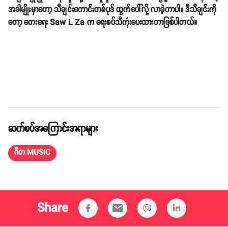
အခါမျိုးမှာတော့ သီချင်းကောင်းတစ်ပုဒ် ထွက်ပေါ်လို့ လာခဲ့တာပါ။ ဒီသီချင်းကို
တော့ တေးရေး Saw L Za က ရေးစပ်သီကုံးပေးထားတာဖြစ်ပါတယ်။
ဆက်စပ်အကြောင်းအရာများ
ဂီတ MUSIC
Share
email