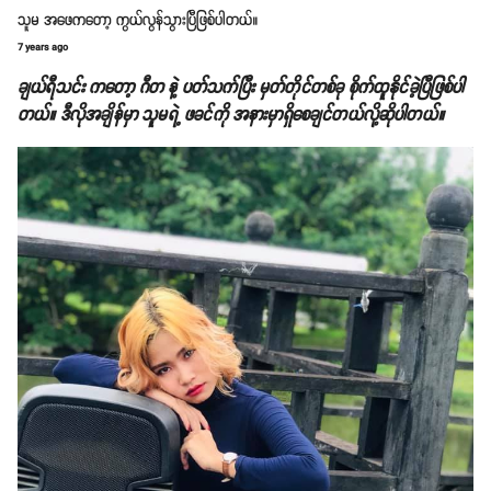
သူမ အဖေကတော့ ကွယ်လွန်သွားပြီဖြစ်ပါတယ်။
7 years ago
ချယ်ရီသင်း ကတော့ ဂီတ နဲ့ ပတ်သက်ပြီး မှတ်တိုင်တစ်ခု စိုက်ထူနိုင်ခဲ့ပြီဖြစ်ပါ
တယ်။ ဒီလိုအချိန်မှာ သူမရဲ့ ဖခင်ကို အနားမှာရှိစေချင်တယ်လို့ဆိုပါတယ်။