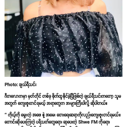
Photo: ချယ်ရီသင်း
ဂီတလောကမှာ မှတ်တိုင် တစ်ခု စိုက်ထူနိုင်ခဲ့ပြီဖြစ်တဲ့ ချယ်ရီသင်းကတော့ သူမ
အတွက် ကျေးဇူးတင်ရမယ့် အရာတွေက အများကြီးပါလို့ ဆိုပါတယ်။
‘’ ကိုယ့်ကို မွေးတဲ့ အဖေ နဲ့ အမေ၊ တေးရေးဆရာကိုလည်းကျေးဇူးတင်ရမယ်။
တောင်းဆိုပေးကြတဲ့ ပရိသတ်တွေရော၊ ဆုပေးတဲ့ Shwe FM ကိုရော၊