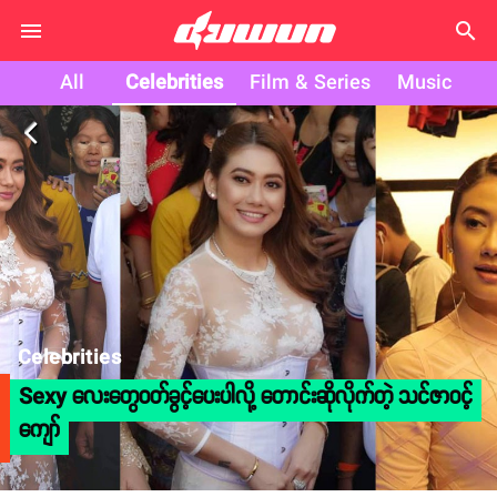
search
All
Celebrities
Film & Series
Music
arrow_back_ios
Celebrities
Sexy လေးတွေဝတ်ခွင့်ပေးပါလို့ တောင်းဆိုလိုက်တဲ့ သင်ဇာဝင့်
ကျော်