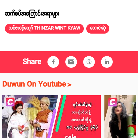
ဆက်စပ်အကြောင်းအရာများ
သင်ဇာဝင့်ကျော် THINZAR WINT KYAW
တောင်းဆို
Share
email
Duwun On Youtube
>