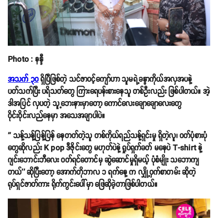
Photo : နန္ဒီ
အသက် ၃၀
ရှိပြီဖြစ်တဲ့ သင်ဇာဝင့်ကျော်ဟာ သူမရဲ့ခန္ဓာကိုယ်အလှအပနဲ့
ပတ်သက်ပြီး ပရိသတ်တွေ ကြားရေပန်းစားနေသူ တစ်ဦးလည်း ဖြစ်ပါတယ်။ အဲ့
ဒါအပြင် လှပတဲ့ သူ့ဘေးနားမှာတော့ ကောင်လေးချောချောလေးတွေ
ဝိုင်းဝိုင်းလည်နေမှာ အသေအချာပါပဲ။
'' သန့်သန့်ပြန့်ပြန် နေတတ်တဲ့သူ တစ်ကိုယ်ရည်သန့်ရှင်းမှု ရှိတဲ့လူ၊ ဝတ်ပုံစားပုံ
တွေဆိုလည်း K pop ဒီဇိုင်းတွေ မဟုတ်ပဲနဲ့ ရှုပ်ရှက်ခတ် မနေပဲ T-shirt နဲ့
ဂျင်းဘောင်းဘီလေး ဝတ်ရင်တောင်မှ ဆွဲဆောင်မှုရှိမယ့် ပုံစံမျိုး သဘောကျ
တယ်'' ဆိုပြီးတော့ အောက်တိုဘာလ ၁ ရက်နေ့ က လျှို့ဝှက်စာတမ်း ဆိုတဲ့
ရုပ်ရှင်ဇာတ်ကား ရိုက်ကွင်းပေါ်မှာ ဖြေဆိုခဲ့တာဖြစ်ပါတယ်။