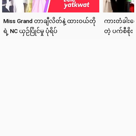
News
Lifestyle
Cele Yatkwat
Sports
Tech