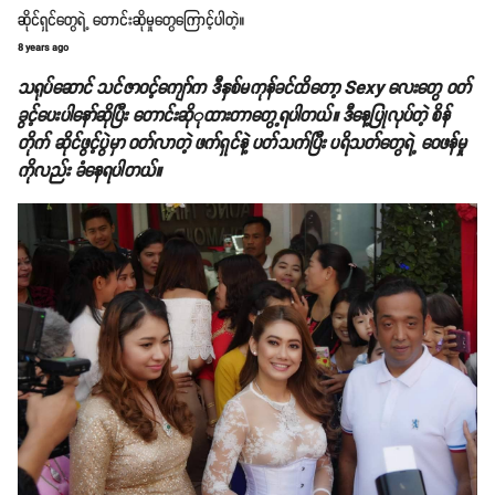
ဆိုင်ရှင်တွေရဲ့ တောင်းဆိုမှုတွေကြောင့်ပါတဲ့။
8 years ago
သရုပ်ဆောင် သင်ဇာဝင့်ကျော်က ဒီနှစ်မကုန်ခင်ထိတော့ Sexy လေးတွေ ဝတ်
ခွင့်ပေးပါနော်ဆိုပြီး တောင်းဆိုုထားတာတွေ့ရပါတယ်။ ဒီနေ့ပြုလုပ်တဲ့ စိန်
တိုက် ဆိုင်ဖွင့်ပွဲမှာ ဝတ်လာတဲ့ ဖက်ရှင်နဲ့ ပတ်သက်ပြီး ပရိသတ်တွေရဲ့ ဝေဖန်မှု
ကိုလည်း ခံနေရပါတယ်။