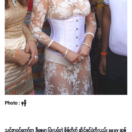
Photo : နန္ဒီ
သင်ဇာဝင့်ကျော်က ဒီနေ့မှာ ပြုလုပ်တဲ့ စိန်တိုက် ဆိုင်ဖွင့်ပွဲကိုလည်း sexy ဆန်