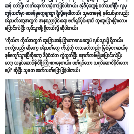
ဆန် ဝတ်ပြီး တက်ရောက်လာခဲ့တာဖြစ်ပါတယ်။ အဲ့ဒီပုံတွေနဲ့ ပတ်သက်ပြီး လူမှု
ကွန်ယက်မှာ ဝေဖန်မှုတွေများစွာ ရှိလို့နေပါတယ်။
သူမအနေနဲ့ နှစ်သစ်မှာလည်း
ပရိသတ်တွေအတွက် အနုပညာပိုင်းရော ဖက်ရှင်ပိုင်းမှာပါ ထူးထူးခြားခြားလေး
ပြောင်းလဲပြီး လုပ်သွားဖို့ ရှိတယ်လို့ ဆိုပါတယ်။
"ကိုယ်က ကိုယ်အတွက် ထူးခြားဆန်းပြားတာလေးတွေပဲ လုပ်သွားဖို့ ရှိတယ်။
ဘာလို့လည်း ဆိုတော့ ပရိသတ်တွေ ကိုယ့်ကို တသမတ်တည်း မြင်ခဲ့တာဆယ်စု
နှစ်ကျော်သွားပြီဆိုတော့ ဒီပုံစံထဲက ကွဲထွက်ပြီး နောက်တစ်မျိုးပြောင်းလဲပြီး
တော့ သရုပ်ဆောင်နိုင်ဖို့ ကြိုးစားနေတယ်။ ဖက်ရှင်ကော သရုပ်ဆောင်ပိုင်းကော
ပေ့ါ" ဆိုပြီး သူမက ဆက်လက်ပြောပြခဲ့ပါတယ်။