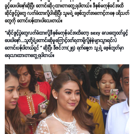
ခွင့်ပေးပါနော်ဆိုပြီး တောင်းဆိုုထားတာတွေ့ရပါတယ်။ ဒီနှစ်မကုန်ခင်အထိ
ဆိုင်ဖွင့်ပွဲတွေ လက်ခံထားလို့ပါဆိုပြီး သူမရဲ့ ဖေ့စ်ဘွတ်အကောင့်ကနေ ပရိသတ်
တွေကို တောင်းပန်ထားပါသေးတယ်။
“
ဆိုင်ဖွင့်ပွဲတွေလက်ခံထားလို့ဒီနှစ်မကုန်ခင်အထိတော့ sexy လေးတွေဝတ်ခွင့်
ပေးပါနော်...သူတို့ရဲ့တောင်းဆိုမှုကြောင့်ဝတ်ရတာမို့လို့နဲနဲများသွားရင်လဲ
တောင်းပန်ပါတယ်ရှင် “ ဆိုပြီး ဒီဇင်ဘာ(၂၅) ရက်နေ့က သူ့ရဲ့ ဖေ့စ်ဘွတ်မှာ
ရေးသားထားတာတွေ့ရပါတယ်။