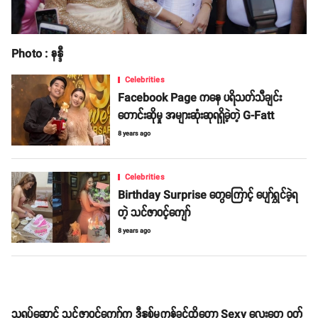
Photo : နန္ဒီ
Celebrities
Facebook Page ကနေ ပရိသတ်သီချင်း
တောင်းဆိုမှု အများဆုံးဆုရရှိခဲ့တဲ့ G-Fatt
8 years ago
Celebrities
Birthday Surprise တွေကြောင့် ပျော်ရွှင်ခဲ့ရ
တဲ့ သင်ဇာဝင့်ကျော်
8 years ago
သရုပ်ဆောင် သင်ဇာဝင့်ကျော်က ဒီနှစ်မကုန်ခင်ထိတော့ Sexy လေးတွေ ဝတ်