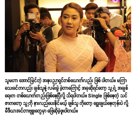
သူမဟာ အောင်မြင်တဲ့ အနုပညာရှင်တစ်ယောက်လည်း ဖြစ် ပါတယ်။ မကြာ
သေးခင်ကလည်း ချစ်သူနဲ့ လမ်းခွဲ ခဲ့တာကြောင့် အခုဆိုရင်တော့ သူ့ရဲ့ အချစ်
ရေးက တစ်ယောက်တည်းဖြစ်နေပြီလို့ သိရပါတယ်။ Single ဖြစ်နေတဲ့ သင်
ဇာကတော့ သူ့ကို နားလည်ပေးနိုင်မယ့် ချစ်သူ ကိုတော့ ရွေးချယ်နေတုန်းပဲ လို့
မီဒီယာအင်တာဗျူးတွေမှာ ဖြေဆိုခဲ့ဖူးပါတယ်။