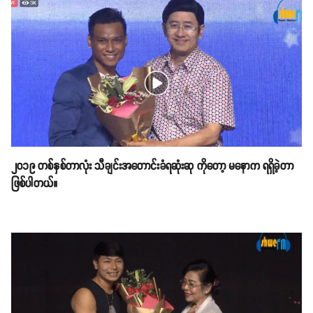
၂၀၁၉ တစ်နှစ်တာလုံး သီချင်းအတောင်းခံရဆုံးဆု ကိုတော့ မနောက ရရှိခဲ့တာ
ဖြစ်ပါတယ်။