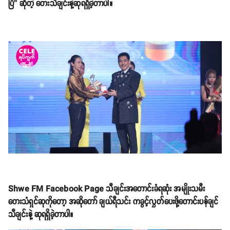
ပြီ’’ ဆိုတဲ့ တေးသီချင်းနဲ့ဆုရရှိခဲ့တာပါ။
Shwe FM Facebook Page သီချင်းအတောင်းခံရဆုံး အမျိုးသမီး
တေးသံရှင်ဆုကိုတော့ အဆိုတော် ချယ်ရီသင်း ကခွင့်လွှတ်ပေးဖို့တောင်းပန်ချင်
သီချင်းနဲ့ ဆုရရှိခဲ့တာပါ။