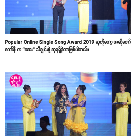
Popular Online Single Song Award 2019 ဆုကိုတော့ အဆိုတော်
ကော်နီ က ‘’ဆေး’’ သီချင်းနဲ့ ဆုရရှိခဲ့တာဖြစ်ပါတယ်။