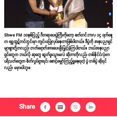
Shwe FM ၁၀နှစ်ပြည့် ဂီတဆုပေးပွဲကြီးကိုတော့ စက်တင်ဘာလ ၁၄ ရက်နေ့
က ရွှေထွဋ်တင်ကွင်းမှာ ကျင်းပပြုလုပ်နေတာဖြစ်ပါတယ်။ ဒီပွဲကို အနုပညာရှင်
များစွာတို့ကလည်း တက်ရောက်အားပေးချီးမြှင့်ခဲ့ကြပါတယ်။ ဘယ်အနုပညာ
ရှင်တွေက ဘယ်လို ဆုတွေ ဆွတ်ခူးသွားမလဲ ဆိုတာကိုလည်း တစ်နိုင်ငံလုံးက
ပရိသတ်တွေက စိတ်လှုပ်ရှားရင်း စောင့်မျှော်ကြည့်ရှုနေရတဲ့ ပွဲ တစ်ပွဲ ဆိုရင်
လည်း မမှားပါဘူး။
Share
email