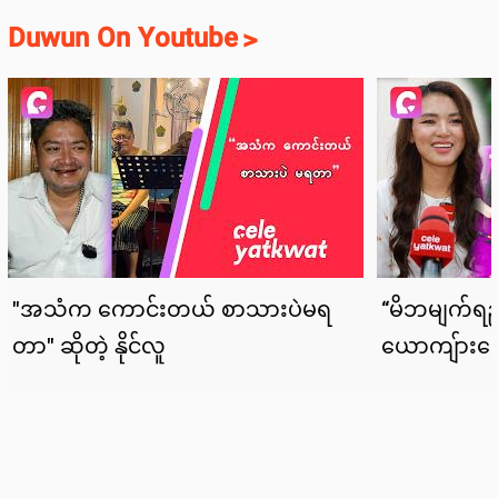
Duwun On Youtube
>