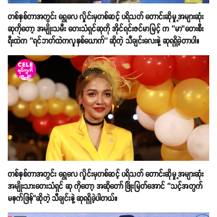
တစ်နှစ်တာအတွင်း ရွှေလေ လှိုင်းမှတစ်ဆင့် ပရိသတ် တောင်းဆိုမှု့အများဆုံး
ဆုကိုတော့ အမျိုးသမီး တေးသံရှင်ဆုကို အိုင်ရင်းဇင်မာမြင့် က ‘’မာ’’တေးစီး
ရီးထဲက ‘’ရင်ဘတ်ထဲကလူနှစ်ယောက်’’ ဆိုတဲ့ သီချင်းလေးနဲ့ ဆုရရှိခဲ့တာပါ။
တစ်နှစ်တာအတွင်း ရွှေလေ လှိုင်းမှတစ်ဆင့် ပရိသတ် တောင်းဆိုမှု့အများဆုံး
အမျိုးသားတေးသံရှင် ဆု ကိုတော့ အဆိုတော် ဖြိုးမြတ်အောင် ‘’သင့်အတွက်
မနက်ဖြန်’’ဆိုတဲ့ သီချင်းနဲ့ ဆုရရှိခဲ့ပါတယ်။