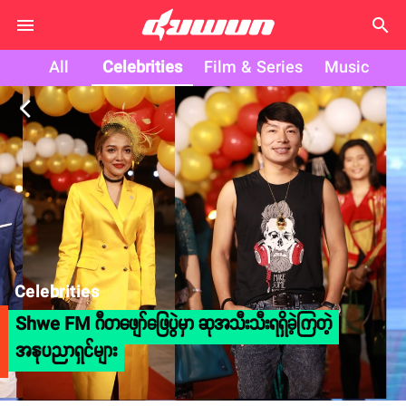
search
All
Celebrities
Film & Series
Music
arrow_back_ios
Celebrities
Shwe FM ဂီတဖျော်ဖြေပွဲမှာ ဆုအသီးသီးရရှိခဲ့ကြတဲ့
အနုပညာရှင်များ