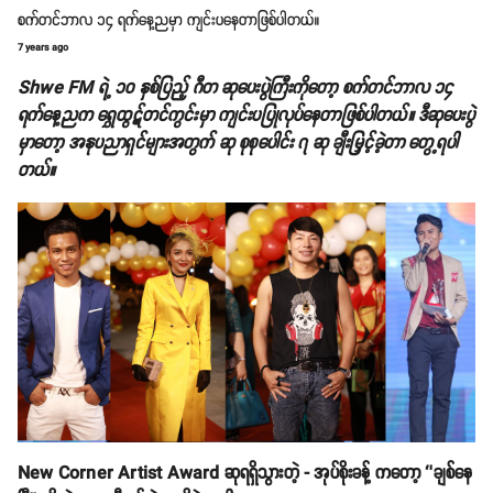
စက်တင်ဘာလ ၁၄ ရက်နေ့ညမှာ ကျင်းပနေတာဖြစ်ပါတယ်။
7 years ago
Shwe FM ရဲ့ ၁၀ နှစ်ပြည့် ဂီတ ဆုပေးပွဲကြီးကိုတော့ စက်တင်ဘာလ ၁၄
ရက်နေ့ညက ရွှေထွဋ်တင်ကွင်းမှာ ကျင်းပပြုလုပ်နေတာဖြစ်ပါတယ်။ ဒီဆုပေးပွဲ
မှာတော့ အနုပညာရှင်များအတွက် ဆု စုစုပေါင်း ၇ ဆု ချီးမြှင့်ခဲ့တာ တွေ့ရပါ
တယ်။
New Corner Artist Award ဆုရရှိသွားတဲ့ - အုပ်စိုးခန့် ကတော့ ‘’ချစ်နေ