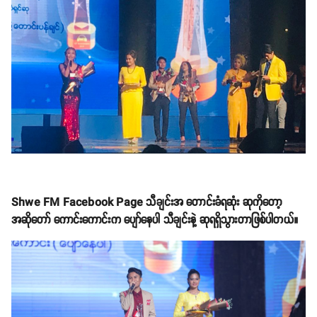
Shwe FM Facebook Page သီချင်းအ တောင်းခံရဆုံး ဆုကိုတော့
အဆိုတော် ကောင်းကောင်းက ပျော်နေပါ သီချင်းနဲ့ ဆုရရှိသွားတာဖြစ်ပါတယ်။