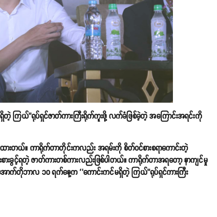
 ကြယ်’’ရုပ်ရှင်ဇာတ်ကားကြီးရိုက်ကူးဖို့ လက်ခံဖြစ်ခဲ့တဲ့ အကြောင်းအရင်းကို
ဲ့စည်းထားတယ်။ ကာရိုက်တာတိုင်းကလည်း အရမ်းကို စိတ်ဝင်စားစရာကောင်းတဲ့
ကြိုးစားခွင့်ရတဲ့ ဇာတ်ကားတစ်ကားလည်းဖြစ်ပါတယ်။ ကာရိုက်တာအရတော့ နာကျင်မှု
့ အောက်တိုဘာလ ၁၀ ရက်နေ့က ‘’ကောင်းကင်မရှိတဲ့ ကြယ်’’ရုပ်ရှင်ကားကြီး