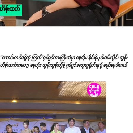
် ဟိန်းထက်
ကောင်းကင်မရှိတဲ့ ကြယ်’’ရုပ်ရှင်ကားကြီးထဲမှာ နေတိုး၊ စိုင်းစိုုင်းခမ်းလှိုင်၊ ထွန်း
ိန်းထက်ကတော့ နေတိုး၊ ထွန်းထွန်းတို့နဲ့ ရုပ်ရှင်အတူတူရိုက်ရလို့ ပျော်နေပါတယ်