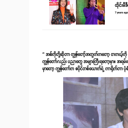
ထိုင်းမီ
7 years ag
‘’ အစ်ကိုတို့ဆိုတာ ကျွန်တော့်အတွက်ကတော့ တကယ့်ကို i
ကျွန်တော်လည်း ပညာတွေ အများကြီးရတော့မှာ။ အရမ်းလည်
မှာတော့ ကျွန်တော်က စပိုင်တစ်ယောက်ရဲ့ ကာရိုက်တာ ပုံစံ