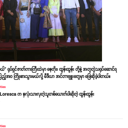
 ရုပ်ရှင်ဇာတ်ကားကြီးထဲမှာ နေတိုး၊ ထွန်းထွန်း တို့နဲ့ အတူတွဲသရုပ်ဆောင်ရ
ည့်အဝ ကြိုးစားသွားမယ်လို့ မီဒီယာ အင်တာဗျူးတွေမှာ ဖြေဆိုခဲ့ပါတယ်။
ities
oresca က နှလုံးသားလှတဲ့သူတစ်ယောက်ပါဆိုတဲ့ ထွန်းထွန်း
o
ities