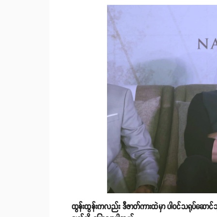
ထွန်းထွန်းကလည်း ဒီဇာတ်ကားထဲမှာ ပါဝင်သရုပ်ဆောင်သွာ