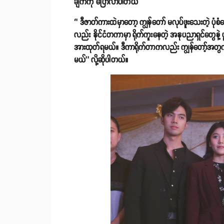
ချက်ကို ပြောလာပါတယ်
‘’ ဒီဇာတ်ကားထဲမှာတော့ ကျွန်တော် မလုပ်ဖူးသေးတဲ့ ပုံစ
လည်း နိုင်ငံတကာမှာ ရိုက်ကူးနေတဲ့ အနုပညာရှင်တွေနဲ့ ပ
အားထုတ်ရမယ်။ ဒီကာရိုက်တာကလည်း ကျွန်တော့်အတွက
မယ်’’ လို့ဆိုပါတယ်။