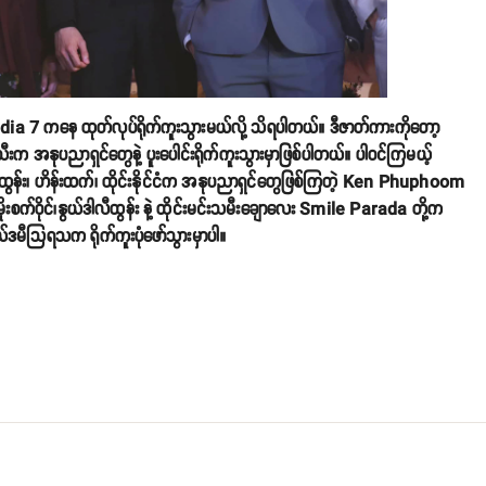
Media 7 ကနေ ထုတ်လုပ်ရိုက်ကူးသွားမယ်လို့ သိရပါတယ်။ ဒီဇာတ်ကားကိုတော့
းသီးက အနုပညာရှင်တွေနဲ့ ပူးပေါင်းရိုက်ကူးသွားမှာဖြစ်ပါတယ်။ ပါဝင်ကြမယ့်
 ထွန်းထွန်း၊ ဟိန်းထက်၊ ထိုင်းနိုင်ငံက အနုပညာရှင်တွေဖြစ်ကြတဲ့ Ken Phuphoom
က်ဝိုင်၊နွယ်ဒါလီထွန်း နဲ့ ထိုင်းမင်းသမီးချောလေး Smile Parada တို့က
မီသြရသက ရိုက်ကူးပုံဖော်သွားမှာပါ။