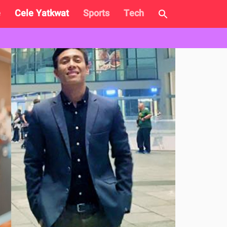
e
Cele Yatkwat
Sports
Tech