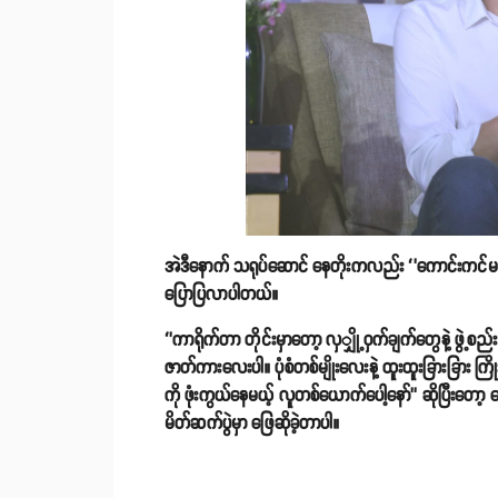
အဲဒီနောက် သရုပ်ဆောင် နေတိုးကလည်း ‘’ကောင်းကင်မရှိတဲ့
ပြောပြလာပါတယ်။
‘’ကာရိုက်တာ တိုင်းမှာတော့ လှျှို့ဝှက်ချက်တွေနဲ့ ဖွ
ဇာတ်ကားလေးပါ။ ပုံစံတစ်မျိုးလေးနဲ့ ထူးထူးခြားခြား 
ကို ဖုံးကွယ်နေမယ့် လူတစ်ယောက်ပေါ့နော်’’ ဆိုပြီးတော
မိတ်ဆက်ပွဲမှာ ဖြေဆိုခဲ့တာပါ။