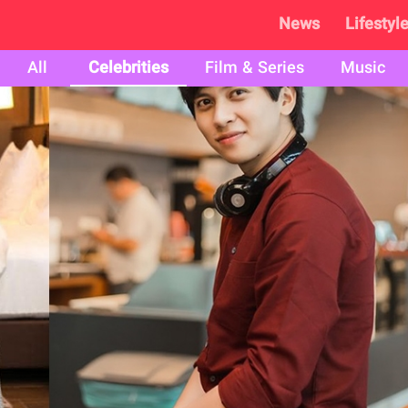
News
Lifestyl
All
Celebrities
Film & Series
Music