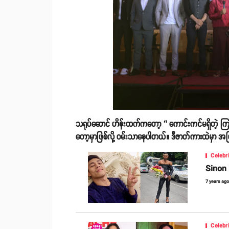
သရုပ်ဆောင် ဟိန်းထက်ကတော့ ‘’ ကောင်းကင်မရှိတဲ့ ကြယ်’’
တော့မှာဖြစ်လို့ ဝမ်းသာနေပါတယ်။ ဒီဇာတ်ကားထဲမှာ အပြ
Celebr
Sinon L
7 years ag
Celebr