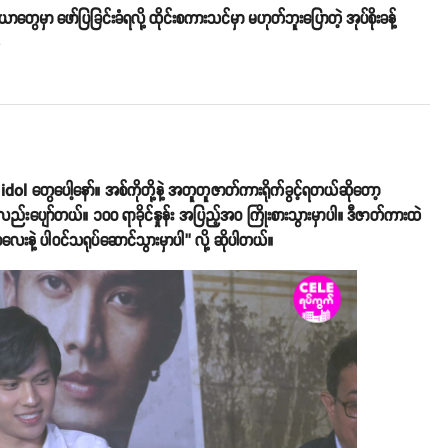
ဒီယာတွေမှာ ဖော်ပြခြင်းခံရလို့ ထိုင်းစကားသင်မှာ မဟုတ်ဘူးပြောတဲ့ အုပ်စိုးခန့်
o
dol တွေပေါ့နော်။ အစ်ကိုတို့နဲ့ အတူတူဇာတ်ကားရိုက်ခွင့်ရတယ်ဆိုတော့
းပျော်တယ်။ ၁၀၀ ရာခိုင်နှုန်း အပြည့်အဝ ကြိုးစားသွားမှာပါ။ ဒီဇာတ်ကားထဲ
လေးနဲ့ ပါဝင်သရုပ်ဆောင်သွားမှာပါ’’ လို့ ဆိုပါတယ်။