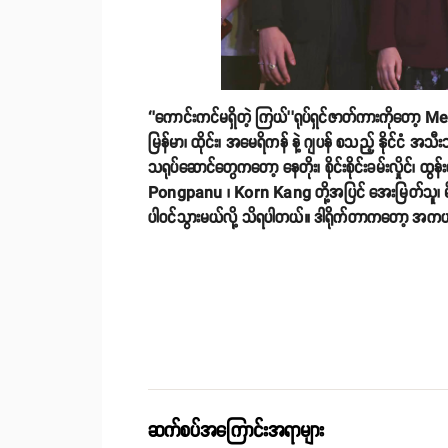
‘’ကောင်းကင်မရှိတဲ့ ကြယ်’’ရုပ်ရှင်ဇာတ်ကားကိုတော့ 
မြန်မာ၊ ထိုင်း၊ အမေရိကန် နဲ့ ဂျပန် စသည့် နိုင်ငံ အသီ
သရုပ်ဆောင်တွေကတော့ နေတိုး၊ စိုင်းစိုင်းခမ်းလှိုင်၊
Pongpanu ၊ Korn Kang တို့အပြင် အေးမြတ်သူ၊ မိုးစ
ပါဝင်သွားမယ်လို့ သိရပါတယ်။ ဒါရိုက်တာကတော့ အကယ်ဒ
ဆက်စပ်အကြောင်းအရာများ