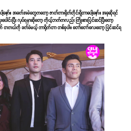
ံပေါ့နော်။ အခက်အခဲတွေကတော့ ဇာတ်ကားရိုက်တိုင်းရှိတာပေါ့နော်။ အခုဆိုရင်
ူးပေါင်းပြီး လုပ်ရမှာဆိုတော့ ကိုယ့်ဘက်ကလည်း ကြိုးစားပြင်ဆင်ပြီးတော့
် တကယ်ကို ခက်ခဲမယ့် ကာရိုက်တာ တစ်ခုပါ။ တော်တော်လေးတော့ ပြင်ဆင်ရ