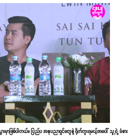
းမှာဖြစ်ပါတယ်။ ပြည်ပ အနုပညာရှင်တွေနဲ့ ရိုက်ကူးရမယ့်အပေါ် သူ့ရဲ့ ခံစား