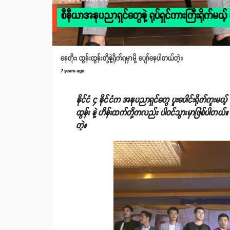
စီနီယာအနုပညာရှင်တွေနဲ့ ရုပ်ရှင်ကားကြီးရိုက်မယ့
နေတိုး၊ ထွန်းထွန်းတို့နဲ့ရိုက်ရမှာမို့ ပျော်နေပါတယ်တဲ့။
7 years ago
နိုင်ငံ ၄ နိုင်ငံက အနုပညာရှင်တွေ ပူးပေါင်းရိုက်ကူးမယ့် ‘’
ထွန်း နဲ့ ဟိန်းထက်တို့ကလည်း ပါဝင်သွားမှာဖြစ်ပါတယ်။ ဟ
တဲ့။