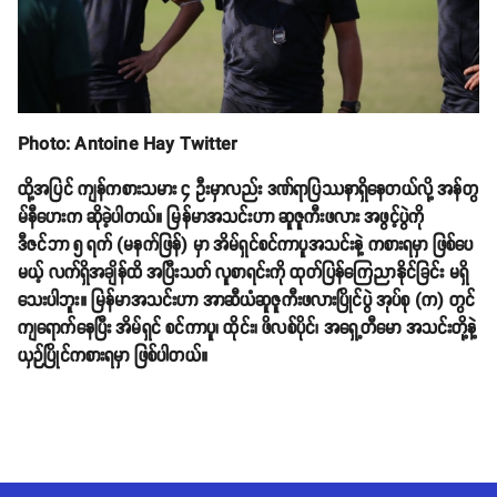
Photo: Antoine Hay Twitter
ထို့အပြင် ကျန်ကစားသမား ၄ ဦးမှာလည်း ဒဏ်ရာပြဿနာရှိနေတယ်လို့ အန်တွ
မ်နီဟေးက ဆိုခဲ့ပါတယ်။ မြန်မာအသင်းဟာ ဆူဇူကီးဖလား အဖွင့်ပွဲကို
ဒီဇင်ဘာ ၅ ရက် (မနက်ဖြန်) မှာ အိမ်ရှင်စင်ကာပူအသင်းနဲ့ ကစားရမှာ ဖြစ်ပေ
မယ့် လက်ရှိအချိန်ထိ အပြီးသတ် လူစာရင်းကို ထုတ်ပြန်ကြေညာနိုင်ခြင်း မရှိ
သေးပါဘူး။ မြန်မာအသင်းဟာ အာဆီယံဆူဇူကီးဖလားပြိုင်ပွဲ အုပ်စု (က) တွင်
ကျရောက်နေပြီး အိမ်ရှင် စင်ကာပူ၊ ထိုင်း၊ ဖိလစ်ပိုင်၊ အရှေ့တီမော အသင်းတို့နဲ့
ယှဉ်ပြိုင်ကစားရမှာ ဖြစ်ပါတယ်။