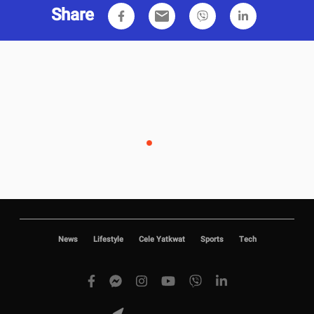
Share
email
News
Lifestyle
Cele Yatkwat
Sports
Tech