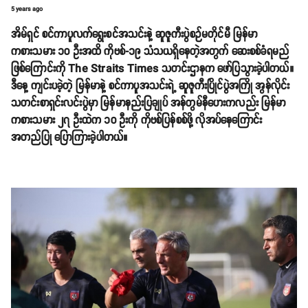
5 years ago
အိမ်ရှင် စင်ကာပူလက်ရွေးစင်အသင်းနဲ့ ဆူဇူကီးပွဲစဉ်မတိုင်မီ မြန်မာ
ကစားသမား ၁၀ ဦးအထိ ကိုဗစ်-၁၉ သံသယရှိနေတဲ့အတွက် ဆေးစစ်ခံရမည်
ဖြစ်ကြောင်းကို The Straits Times သတင်းဌာနက ဖော်ပြသွားခဲ့ပါတယ်။
ဒီနေ့ ကျင်းပခဲ့တဲ့ မြန်မာနဲ့ စင်ကာပူအသင်းရဲ့ ဆူဇူကီးပြိုင်ပွဲအကြို အွန်လိုင်း
သတင်းစာရှင်းလင်းပွဲမှာ မြန်မာနည်းပြချုပ် အန်တွမ်နီဟေးကလည်း မြန်မာ
ကစားသမား ၂၇ ဦးထဲက ၁၀ ဦးကို ကိုဗစ်ပြန်စစ်ဖို့ လိုအပ်နေကြောင်း
အတည်ပြု ပြောကြားခဲ့ပါတယ်။