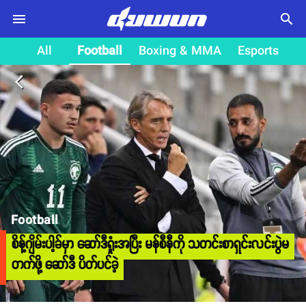
search
All
Football
Boxing & MMA
Esports
arrow_back_ios
Football
စိန့်ဂျိမ်းပါ့ခ်မှာ ဆော်ဒီရှုံးအပြီး မန်စီနီကို သတင်းစာရှင်းလင်းပွဲမ
တက်ဖို့ ဆော်ဒီ ပိတ်ပင်ခဲ့