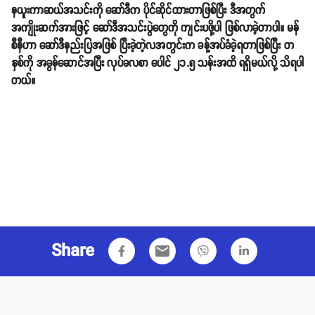
နယူးကာဆယ်အသင်းကို ဆော်ဒီက ပိုင်ဆိုင်ထားတာဖြစ်ပြီး ဒီအတွက်
အကျိုးဆက်အားဖြင့် ဆော်ဒီအသင်းပွဲတွေကို ကျင်းပဖို့ပါ ဖြစ်လာခဲ့တာပါ။ မန်
စီနီဟာ ဆော်ဒီနည်းပြအဖြစ် ပြီးခဲ့တဲ့လအတွင်းက ခန့်အပ်ခံခဲ့ရတာဖြစ်ပြီး တ
နှစ်ကို အခွန်ဆောင်အပြီး လုပ်ခလစာ ပေါင် ၂၁.၅ သန်းအထိ ရရှိမယ်လို့ သိရပါ
တယ်။
Share
email