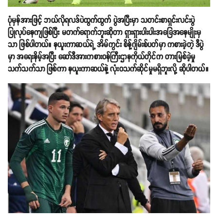
ပုံမှန်အားဖြင့် ဘယ်လိုရလဒ်ပဲထွက်ထွက် ပွဲအပြီးမှာ သတင်းစာရှင်းလင်းပွဲ
ပြုလုပ်နေကျဖြစ်ပြီး မတက်ရောက်ဘူးဆိုတာ ရှားရှားပါးပါးအခြေအနေမျိုးမှ
သာ ဖြစ်ပါတယ်။ နယူးကာဆယ်ရဲ့ အိမ်ကွင်း စိန့်ဂျိမ်းစ်ပတ်မှာ ကစားခဲ့တဲ့ ဒီပွဲ
မှာ အရေးနိမ့်အပြီး ဆော်ဒီအားကစားဝန်ကြီးဌာနကိုယ်တိုင်က တားမြစ်ခဲ့မှု
သက်သက်သာ ဖြစ်ကာ နယူးကာဆယ်နဲ့ လုံး၀သက်ဆိုင်မှုမရှိဘူးလို့ ဆိုပါတယ်။