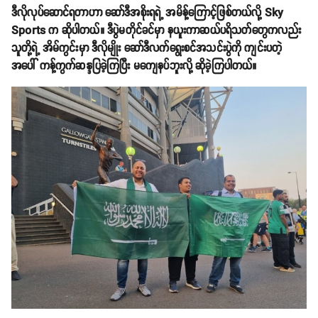
ဒီလိုလုပ်ဆောင်ရတာဟာ ဆော်ဒီအစိုးရရဲ့ အမိန့်ကြောင့်ဖြစ်တယ်လို့ Sky
Sports က ဆိုပါတယ်။ ဒီပွဲမတိုင်ခင်မှာ နယူးကာဆယ်ပရိသတ်တွေကလည်း
သူတို့ရဲ့ အိမ်ကွင်းမှာ ဒီလိုမျိုး ဆော်ဒီလက်ရွေးစင်အသင်းပွဲကို ကျင်းပတဲ့
အပေါ် ကန့်ကွက်ဆန္ဒပြခဲ့ကြပြီး မကျေနပ်ဘူးလို့ ဆိုခဲ့ကြပါတယ်။