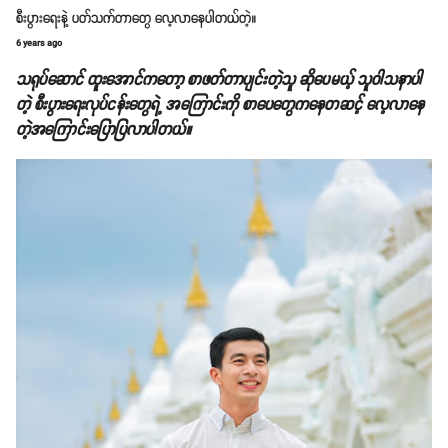
စီးပွားရေးနဲ့ ပတ်သက်တာတွေ လေ့လာနေပါတယ်တဲ့။
6 years ago
သရုပ်ဆောင် ထူးအောင်ကတော့ စာဖတ်တာပျင်းတဲ့သူ ဆိုပေမယ့် သူဝါသနာပါ
တဲ့ စီးပွားရေးလုပ်ငန်းတွေရဲ့ အကြောင်းကို စာပေတွေကနေတဆင့် လေ့လာနေ
တဲ့အကြောင်းပြောပြလာပါတယ်။