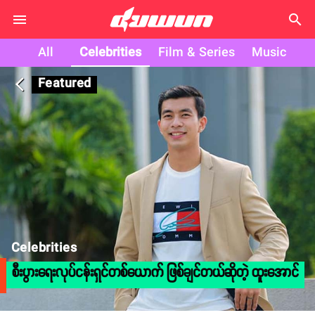
search
All
Celebrities
Film & Series
Music
Featured
arrow_back_ios
Celebrities
စီးပွားရေးလုပ်ငန်းရှင်တစ်ယောက် ဖြစ်ချင်တယ်ဆိုတဲ့ ထူးအောင်