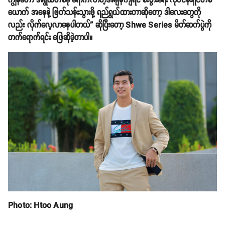
ကျွန်တော် အရွယ်တစ်ခု ရောက်လာတဲ့အချိန်ကျရင် စီးပွားရေး လုပ်ငန်းရှင်တစ်
ယောက် အနေနဲ့ ဖြတ်သန်းသွားဖို့ ရည်ရွယ်ထားတာဆိုတော့ ဒါလေးတွေကို
လည်း လိုက်လေ့လာနေပါတယ်” ဆိုပြီးတော့ Shwe Series မိတ်ဆက်ပွဲကို
တက်ရောက်ရင်း ဖြေဆိုခဲ့တာပါ။
Photo: Htoo Aung