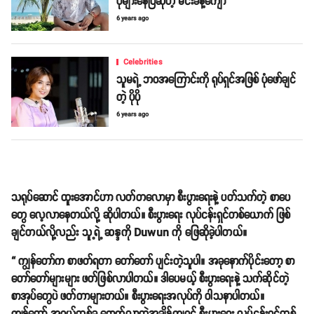
ပိုများနေပြီဆိုတဲ့ မင်းခန့်ကျော်
6 years ago
Celebrities
သူမရဲ့ ဘဝအကြောင်းကို ရုပ်ရှင်အဖြစ် ပုံဖော်ချင်
တဲ့ ပိုပို
6 years ago
သရုပ်ဆောင် ထူးအောင်ဟာ လတ်တလောမှာ စီးပွားရေးနဲ့ ပတ်သက်တဲ့ စာပေ
တွေ လေ့လာနေတယ်လို့ ဆိုပါတယ်။ စီးပွားရေး လုပ်ငန်းရှင်တစ်ယောက် ဖြစ်
ချင်တယ်လို့လည်း သူ့ရဲ့ ဆန္ဒကို Duwun ကို ဖြေဆိုခဲ့ပါတယ်။
“ ကျွန်တော်က စာဖတ်ရတာ တော်တော် ပျင်းတဲ့သူပါ။ အခုနောက်ပိုင်းတော့ စာ
တော်တော်များများ ဖတ်ဖြစ်လာပါတယ်။ ဒါပေမယ့် စီးပွားရေးနဲ့ သက်ဆိုင်တဲ့
စာအုပ်တွေပဲ ဖတ်တာများတယ်။ စီးပွားရေးအလုပ်ကို ဝါသနာပါတယ်။