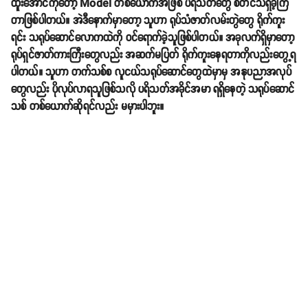
ထူးအောင်ကိုတော့ Model တစ်ယောက်အဖြစ် ပရိသတ်တွေ စတင်သိရှိခဲ့ကြ
တာဖြစ်ပါတယ်။ အဲဒီနောက်မှာတော့ သူဟာ ရုပ်သံဇာတ်လမ်းတွဲတွေ ရိုက်ကူး
ရင်း သရုပ်ဆောင်လောကထဲကို ဝင်ရောက်ခဲ့သူဖြစ်ပါတယ်။ အခုလက်ရှိမှာတော့
ရုပ်ရှင်ဇာတ်ကားကြီးတွေလည်း အဆက်မပြတ် ရိုက်ကူးနေရတာကိုလည်းတွေ့ရ
ပါတယ်။ သူဟာ တက်သစ်စ လူငယ်သရုပ်ဆောင်တွေထဲမှာမှ အနုပညာအလုပ်
တွေလည်း ပိုလုပ်လာရသူဖြစ်သလို ပရိသတ်အခိုင်အမာ ရရှိနေတဲ့ သရုပ်ဆောင်
သစ် တစ်ယောက်ဆိုရင်လည်း မမှားပါဘူး။