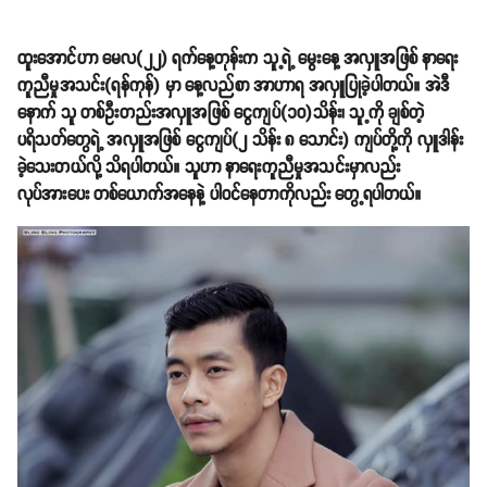
ထူးအောင်ဟာ မေလ(၂၂) ရက်နေ့တုန်းက သူ့ရဲ့ မွေးနေ့ အလှူအဖြစ် နာရေး
ကူညီမှုအသင်း(ရန်ကုန်) မှာ နေ့လည်စာ အာဟာရ အလှူပြုခဲ့ပါတယ်။ အဲဒီ
နောက် သူ တစ်ဦးတည်းအလှူအဖြစ် ငွေကျပ်(၁၀)သိန်း၊ သူ့ကို ချစ်တဲ့
ပရိသတ်တွေရဲ့ အလှူအဖြစ် ငွေကျပ်(၂ သိန်း ၈ သောင်း) ကျပ်တို့ကို လှူဒါန်း
ခဲ့သေးတယ်လို့ သိရပါတယ်။ သူဟာ နာရေးကူညီမှုအသင်းမှာလည်း
လုပ်အားပေး တစ်ယောက်အနေနဲ့ ပါဝင်နေတာကိုလည်း တွေ့ရပါတယ်။